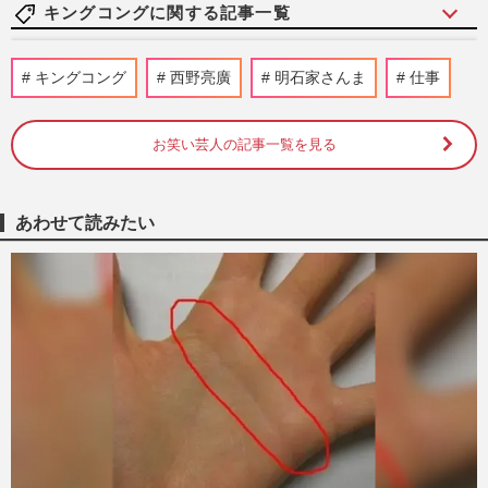
ど未来を見据えたエンタメを生み出し、注目を集めている。
キングコングに関する記事一覧
2016年、東証マザーズ上場企業『株式会社クラウドワーク
ス』の“デタラメ顧問”に就任。
「ダウンタウンの真似して横柄だった」キ
キングコング
西野亮廣
明石家さんま
仕事
ングコング西野亮廣を実名で誹謗中傷した
IT企業社員に下された処分
週刊女性PRIME
2025/3/15
お笑い芸人の記事一覧を見る
カジサックこと梶原雄太の長女・梶原叶
渚、辻希空と密着2ショット投稿も相次ぐ
あわせて読みたい
指摘「自分だけ小顔加工？」
週刊女性PRIME
2025/3/9
「令和のダウンタウン」木村拓哉や宮迫博
之に暴言炎上も霜降り明星・粗品が令和に
支持される理由
週刊女性PRIME
2024/8/24
西野亮廣 外部スタッフの逮捕から一転、
実は“側近のマネージャー”だった 事実発