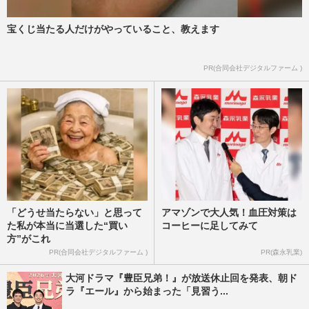
覚でSNSでは対応に疑問…
週刊女性PRIME
2024/7/12
宝くじ当たる人だけがやっていること、教えます
6年ぶり生放送バラエティー出演で話題の
PR(合同会社デジタルファーム )
キングコング西野亮廣 “嫌われ芸人”の代
表も共演者やスタッフか…
週刊女性PRIME
2024/3/2
「どうせ当たらない」と思って
アマゾンで大人気！血圧対策は
た私が本当に当選した“買い
コーヒーに足してみて
方”がこれ
PR(合同会社デジタルファーム )
PR(森永乳業)
大河ドラマ『豊臣兄弟！』が放送休止回を発表、朝ド
ラ『エール』から始まった「見習う...