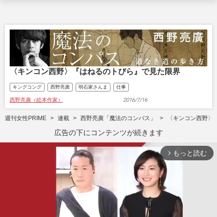
〈キンコン西野〉『はねるのトびら』で見た限界
キングコング
西野亮廣
明石家さんま
仕事
西野亮廣（絵本作家）
2016/7/16
週刊女性PRIME
連載
西野亮廣「魔法のコンパス」
〈キンコン西野〉
広告の下にコンテンツが続きます
もっと読む
arrow_forward_ios