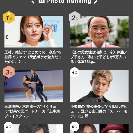
Photo Ranking
王林、雑誌で“はじめての一夜姿”を
《あの元女性政治家は、今》井脇ノ
披露でファン《天然ボケが魅力だっ
ブ子さん「私には子どもが5万人い
たのに…》…
る」体重38kg…
三浦璃来と木原龍一の“りくりゅ
小栗旬の“非公表長女”が顔隠しデビ
う”効果で元パートナーガ『上半期
ュー、透ける山田優の「スーパーモ
ブレイクタレン…
デルに」野…