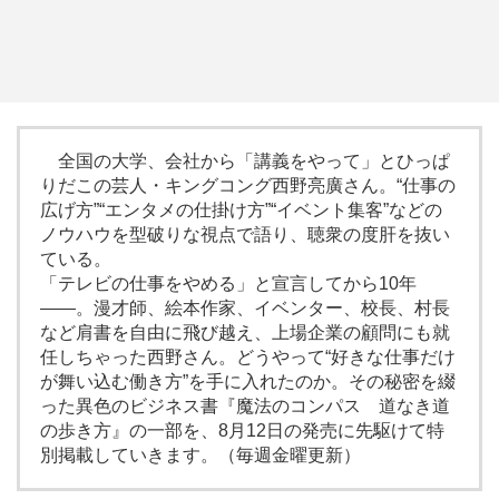
全国の大学、会社から「講義をやって」とひっぱ
りだこの芸人・キングコング西野亮廣さん。“仕事の
広げ方”“エンタメの仕掛け方”“イベント集客”などの
ノウハウを型破りな視点で語り、聴衆の度肝を抜い
ている。
「テレビの仕事をやめる」と宣言してから10年
――。漫才師、絵本作家、イベンター、校長、村長
など肩書を自由に飛び越え、上場企業の顧問にも就
任しちゃった西野さん。どうやって“好きな仕事だけ
が舞い込む働き方”を手に入れたのか。その秘密を綴
った異色のビジネス書『魔法のコンパス 道なき道
の歩き方』の一部を、8月12日の発売に先駆けて特
別掲載していきます。（毎週金曜更新）