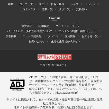
芸能
ジャニーズ
皇室
社会・事件
ライフ
トレンド
コミックス
連載一覧
タグ一覧
無料占い
About us
運営会社
利用規約
プライバシーポリシー
パーソナルデータの外部送信について
コンテンツ制作・編集ポリシー
広告掲載
ニュース提供先
タレコミ
採用情報
お知らせ一覧
お問い合わせ
主婦と生活社公式サイト
主婦と生活社関連サイト
ABJマークは、この電子書店・電子書籍配信サービス
が、著作権者からコンテンツ使用許諾を得た正規版配信
サービスであることを示す登録商標（登録番号 第
6091713号）です。ABJマークについて、詳しくはこち
らを御覧ください。
https://aebs.or.jp/
本サイトに掲載されているすべての⽂章・撮影写真の著作権は主婦と⽣活
社に帰属します。
他サイトや他媒体への無断転載・複製⾏為は固く禁⽌します。