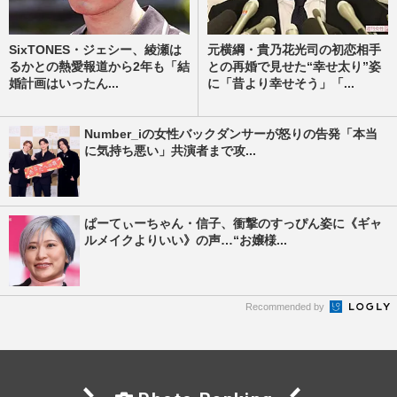
SixTONES・ジェシー、綾瀬は
元横綱・貴乃花光司の初恋相手
るかとの熱愛報道から2年も「結
との再婚で見せた“幸せ太り”姿
婚計画はいったん...
に「昔より幸せそう」「...
Number_iの女性バックダンサーが怒りの告発「本当
に気持ち悪い」共演者まで攻...
ぱーてぃーちゃん・信子、衝撃のすっぴん姿に《ギャ
ルメイクよりいい》の声…“お嬢様...
Recommended by