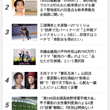
TBS日曜劇場『VIVANT』、県内各地
でロケが行われた岐阜県がカギを握
る？聖地巡礼の注意点を岐阜県観光
企画課に聞いた
三浦璃来と木原龍一の“りくりゅ
う”効果で元パートナーガ『上半期ブ
レイクタレント』1位に…目指すはコ
ーチで「表彰台を埋めたい」
市議会議員の平均年収は約700万円！
ドラマ『銀河の一票』のように「あ
なたが立候補」という選択肢
大河ドラマ『豊臣兄弟！』山田涼
介・栗原類ら初出演組の“扮装公
開”で「顔で天下取れる」心配を一蹴
したビジュに相次ぐ反響
「第108回全国高校野球選手権大会」
甲子園初の女性審判委員のよる2度
の“誤審”騒動に《性別は関係ない》