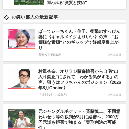
問われる“資質と技術”
お笑い芸人の最新記事
ぱーてぃーちゃん・信子、衝撃のすっぴん
姿に《ギャルメイクよりいい》の声…“お
嬢様な素顔”とのギャップで好感度爆上が
り
週刊女性PRIME
2026/8/6
村重杏奈、オリラジ藤森慎吾から自宅“出
入り禁止”にされて「わかる気がする」の
声、狙うはフワちゃんのポジション《2026
年8月Choice》
『週刊女性』編集部
2026/8/5
元ジャングルポケット・斉藤慎二、不同意
わいせつ等の裁判が8月に結審へ、2300万
円示談も拒否で強まる「実刑判決の可能
性」