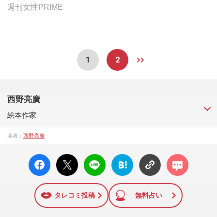
週刊女性PRIME
1
2
西野亮廣
絵本作家
1980年、兵庫県生まれ。1999年、梶原雄太と漫才コンビ「キ
著者：
西野亮廣
ングコング」を結成。活動はお笑いだけにとどまらず、3冊の
絵本執筆、ソロトークライブや舞台の脚本執筆を手がけ、海
facebo
X ポス
LINE
はてな
コメン
外でも個展やライブ活動を行う。また、2015年には“世界の
ok い
ト
ブック
ト
恥”と言われた渋谷のハロウィン翌日のゴミ問題の娯楽化を提
いね
マーク
案。区長や一部企業、約500人の一般人を巻き込む異例の課題
に追加
解決法が評価され、広告賞を受賞した。その他、クリエータ
タレコミ投稿
無料占い
ー顔負けの「街づくり企画」、「世界一楽しい学校作り」な