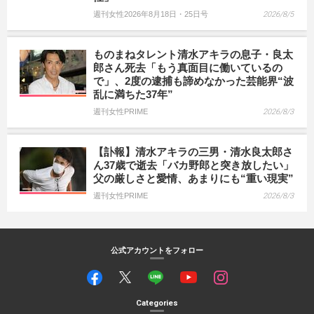
週刊女性2026年8月18日・25日号
2026/8/5
ものまねタレント清水アキラの息子・良太
郎さん死去「もう真面目に働いているの
で」、2度の逮捕も諦めなかった芸能界“波
乱に満ちた37年”
週刊女性PRIME
2026/8/3
【訃報】清水アキラの三男・清水良太郎さ
ん37歳で逝去「バカ野郎と突き放したい」
父の厳しさと愛情、あまりにも“重い現実”
週刊女性PRIME
2026/8/3
公式アカウントをフォロー
Categories