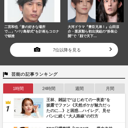
二宮和也「妻の好きな場所
大河ドラマ『豊臣兄弟！』山田涼
で…」“バリ島挙式”を計画もコロナ
介・栗原類ら初出演組の“扮装公
で頓挫
開”で「顔で天下…
7位以降を見る
芸能の記事ランキング
1時間
24時間
週間
月間
王林、雑誌で“はじめての一夜姿”を
披露でファン《天然ボケが魅力だっ
たのに…》と困惑…ハイレグ、見せ
パンに続く“大人路線”の行方