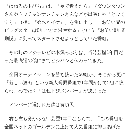
『はねるのトびら』は、『夢で逢えたら』（ダウンタウン
さんやウッチャンナンチャンさんなどが出演）や『とぶく
すり』（後に『めちゃイケ』）を例に出し、「お笑い界の
ビッグスターは8年ごとに誕生する」という『お笑い8年周
期説』に則ってスタートさせようとしていた番組。
その時のフジテレビの本気っぷりは、当時芸歴1年目だ
った最底辺の僕にまでビシバシと伝わってきた。
全国オーディションを勝ち抜いた50組が、そこから更に
『新しい波8』という新人発掘番組で1年間かけて5組に絞
られ、めでたく『はねトびメンバー』が決まった。
メンバーに選ばれた僕は有頂天。
右も左も分からない芸歴1年目なもんで、「この番組を
全国ネットのゴールデンに上げて人気番組に押しあげた