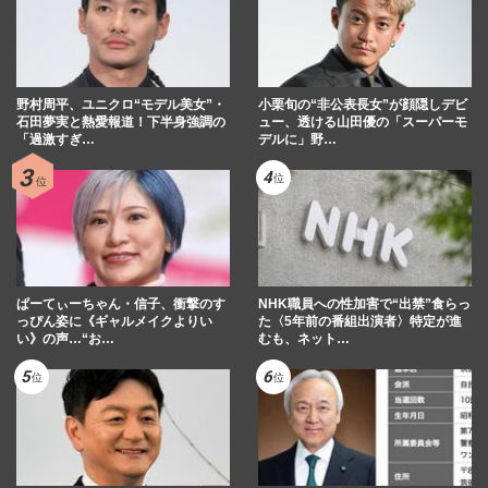
野村周平、ユニクロ“モデル美女”・
小栗旬の“非公表長女”が顔隠しデビ
石田夢実と熱愛報道！下半身強調の
ュー、透ける山田優の「スーパーモ
「過激すぎ…
デルに」野…
ぱーてぃーちゃん・信子、衝撃のす
NHK職員への性加害で“出禁”食らっ
っぴん姿に《ギャルメイクよりい
た〈5年前の番組出演者〉特定が進
い》の声…“お…
むも、ネット…