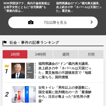
NHK阿部渉アナ、局内不倫発覚後は
福岡県議会の“ドン”蔵内勇夫議長、
お相手女性とともに“在宅勤務”も
炎上続きの中「ネパールは天国だっ
「業務内容は…
た」震災無…
7位以降を見る
社会・事件の記事ランキング
1時間
24時間
週間
月間
福岡県議会の“ドン”蔵内勇夫議長、
炎上続きの中「ネパールは天国だっ
た」震災無視の不謹慎発言で「地獄
に落ちろ」国民憤慨
女性トイレ「男性以上の便器数に」
国交省案に批判噴出の一方「最適解
やろ」注目が集まった“女性用小便
器”