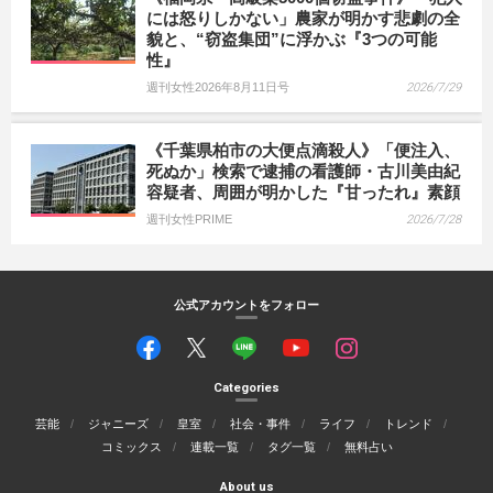
には怒りしかない」農家が明かす悲劇の全
貌と、“窃盗集団”に浮かぶ『3つの可能
性』
週刊女性2026年8月11日号
2026/7/29
《千葉県柏市の大便点滴殺人》「便注入、
死ぬか」検索で逮捕の看護師・古川美由紀
容疑者、周囲が明かした『甘ったれ』素顔
週刊女性PRIME
2026/7/28
公式アカウントをフォロー
Categories
芸能
ジャニーズ
皇室
社会・事件
ライフ
トレンド
コミックス
連載一覧
タグ一覧
無料占い
About us