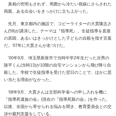
真相の究明もされず、周囲から冷たい視線にさらされた
両親。ある出会いをきっかけに立ち上がった。
先月、東京都内の施設で、コピーライターの大貫隆志さ
ん(59)が講演した。テーマは『指導死』。生徒指導を直接
の原因、あるいはきっかけとした子どもの自殺を指す言葉
だ。'07年に大貫さんが名づけた。
'00年9月、埼玉県新座市で当時中学2年生だった次男の
陵平くん(当時13)が10階の自宅マンションから飛び降り自
殺した。学校で生徒指導を受けた翌日のことで、ほかに思
い当たる理由がなかった。
'08年9月、大貫さんは文部科学省への申し入れを機に
『指導死遺族の会』(現在の『指導死親の会』)を作った。
以後、全国から寄せられる悩みを聞き、教育委員会との交
渉や裁判支援をしている。