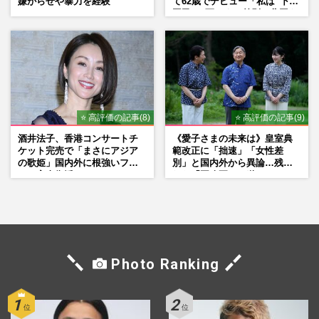
嫌がらせや暴力を経験
て62歳でデビュー「私は“下級
国民”。死ぬまで差別と貧困を
書き続けます」壮絶人生
⭐ 高評価の記事(8)
⭐ 高評価の記事(9)
酒井法子、香港コンサートチ
《愛子さまの未来は》皇室典
ケット完売で「まさにアジア
範改正に「拙速」「女性差
の歌姫」国内外に根強いファ
別」と国内外から異論…残さ
ンで完全復活か
れた「再改正」の道
Photo Ranking