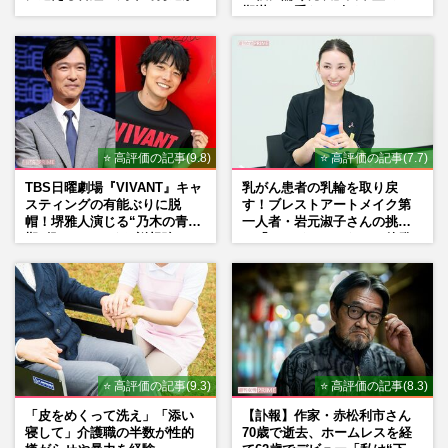
期満了と重なる“匂わせ”では
ない理由
⭐ 高評価の記事(9.8)
⭐ 高評価の記事(7.7)
TBS日曜劇場『VIVANT』キャ
乳がん患者の乳輪を取り戻
スティングの有能ぶりに脱
す！ブレストアートメイク第
帽！堺雅人演じる“乃木の青年
一人者・岩元淑子さんの挑戦
期”役は、そっくり説根強い
と「ハードルしかない」啓発
Mr.Children桜井和寿のバンド
の“壁”
マン長男・櫻井海音だった
⭐ 高評価の記事(9.3)
⭐ 高評価の記事(8.3)
「皮をめくって洗え」「添い
【訃報】作家・赤松利市さん
寝して」介護職の半数が性的
70歳で逝去、ホームレスを経