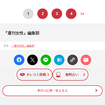
1
2
3
4
『週刊女性』編集部
著者：
『週刊女性』編集部
facebo
X ポス
LINE
はてな
コメン
ok い
ト
ブック
ト
いね
マーク
に追加
タレコミ投稿
無料占い
事件の記事一覧を見る