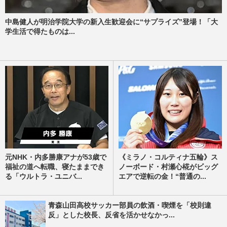
中島健人が明治学院大学の新入生歓迎会に“サプライズ”登場！「大
学生活で得たものは...
元NHK・内多勝康アナが53歳で
《ミラノ・コルティナ五輪》ス
福祉の道へ転職、寝たままでき
ノーボード・村瀬心椛がビッグ
る「ウルトラ・ユニバ...
エアで逆転の金！“普通の...
青森山田高校サッカー部員の飲酒・喫煙を「校則違
反」とした校長、反省を活かせなかっ...