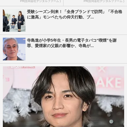
PR(合同会社デジタルファーム )
PR(合同会社デジタルファーム )
受験シーズン到来！「全身ブランドで訪問」「不合格
に激高」モンペたちの仰天行動、プ...
寺島進が小学5年生・長男の電子タバコ“喫煙”を謝
罪、愛煙家の父親の影響か、寺島が...