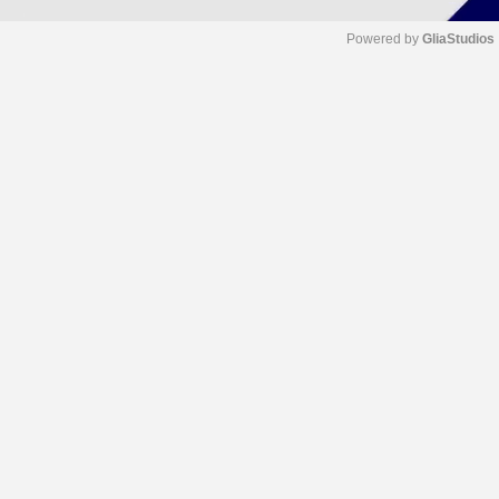
Powered by 
GliaStudios
M
u
t
e