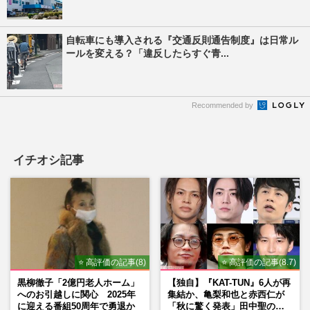
自転車にも導入される『交通反則通告制度』は日常ル
ールを変える？「違反したらすぐ青...
Recommended by
イチオシ記事
⭐ 高評価の記事(8)
⭐ 高評価の記事(8.7)
黒柳徹子「2億円老人ホーム」
【独自】『KAT-TUN』6人が再
へのお引越しに関心 2025年
集結か、亀梨和也と赤西仁が
に迎える番組50周年で勇退か
「秋に驚く発表」田中聖の刑