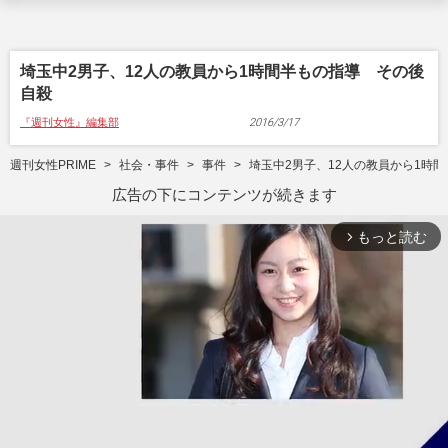
埼玉中2男子、12人の教員から1時間半もの指導 その後
自殺
『週刊女性』編集部
2016/3/17
週刊女性PRIME
社会・事件
事件
埼玉中2男子、12人の教員から1時
広告の下にコンテンツが続きます
もっと読む
arrow_forward_ios