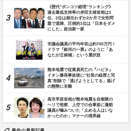
《歴代“ポンコツ総理”ランキング》
過去最低支持率の岸田文雄首相は3
位、2位は就任わずか2か月で女性問
題で退陣、圧倒的1位は「日本をダメ
にした」政治家一家
市議会議員の平均年収は約700万円！
ドラマ『銀河の一票』のように「あ
なたが立候補」という選択肢
熊本地震で従業員死亡の『ハビタ』
イオン爆発事故後に“社長の経歴と写
真”削除で「逃げようとしてる」逃げ
の態勢に非難
高市早苗首相が熊本地震を自衛隊の
ヘリで視察、上空での合掌姿に蓮舫
議員が噛みついた「止める人はいな
かったのか」マナーの境界線
事件の最新記事