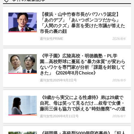
【横浜・山中竹春市長がパワハラ認定】
「あのデブ」「あいつポンコツだから」
「人間のクズ」暴言を受けた市議が答えた
市長の裏の顔
週刊女性PRIME
2026/8/6
《甲子園》広陵高校・明徳義塾・PL学
園…高校野球に蔓延る“暴力体質”が変わら
ないワケを専門家が分析「課題を封殺して
きた」《2026年8月Choice》
週刊女性2025年9月2日号
2026/8/5
《9歳から実父による性虐待》弟は29歳で
自死、母は笑って見るだけ…叔母で女優・
藤田三保も協力で訴える“時効撤廃”への道
週刊女性2026年8月11日号
2026/8/1
《福岡県・高級梨5000個窃盗事件》「犯人