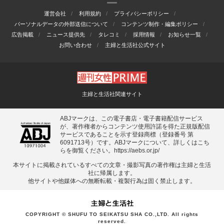
運営会社
利用規約
プライバシーポリシー
パーソナルデータの外部送信について
コンテンツ制作・編集ポリシー
広告掲載
ニュース提供先
タレコミ
採用情報
お知らせ一覧
お問い合わせ
主婦と生活社公式サイト
主婦と生活社関連サイト
ABJマークは、この電子書店・電子書籍配信サービス
が、著作権者からコンテンツ使用許諾を得た正規版配信
サービスであることを示す登録商標（登録番号 第
6091713号）です。ABJマークについて、詳しくはこち
らを御覧ください。
https://aebs.or.jp/
本サイトに掲載されているすべての⽂章・撮影写真の著作権は主婦と⽣活
社に帰属します。
他サイトや他媒体への無断転載・複製⾏為は固く禁⽌します。
COPYRIGHT © SHUFU TO SEIKATSU SHA CO.,LTD. All rights
reserved.