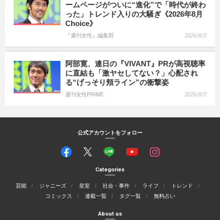
ームページがついに“進化”で「時代が終わ
った」トレンド入りの大騒ぎ《2026年8月
Choice》
『週刊女性』編集部
2026/8/3
阿部寛、連日の『VIVANT』PRが高視聴率
に直結も「激ヤセしてない？」心配され
る“げっそり頬ライン”の衝撃姿
週刊女性PRIME
2026/8/2
公式アカウントをフォロー
Categories
芸能
ジャニーズ
皇室
社会・事件
ライフ
トレンド
コミックス
連載一覧
タグ一覧
無料占い
About us