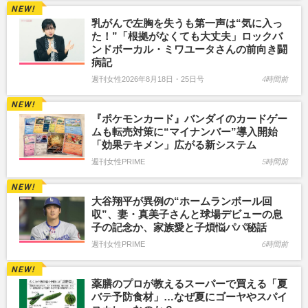
乳がんで左胸を失うも第一声は“気に入っ
た！”「根拠がなくても大丈夫」ロックバ
ンドボーカル・ミワユータさんの前向き闘
病記
週刊女性2026年8月18日・25日号
4時間前
『ポケモンカード』バンダイのカードゲー
ムも転売対策に“マイナンバー”導入開始
「効果テキメン」広がる新システム
週刊女性PRIME
5時間前
大谷翔平が異例の“ホームランボール回
収”、妻・真美子さんと球場デビューの息
子の記念か、家族愛と子煩悩パパ秘話
週刊女性PRIME
6時間前
薬膳のプロが教えるスーパーで買える「夏
バテ予防食材」…なぜ夏にゴーヤやスパイ