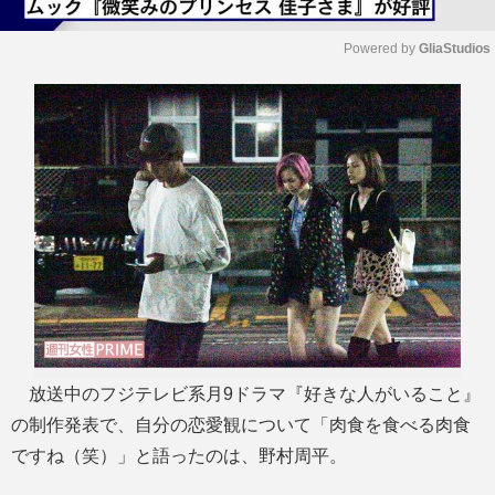
Powered by 
GliaStudios
M
u
t
e
放送中のフジテレビ系月9ドラマ『好きな人がいること』
の制作発表で、自分の恋愛観について「肉食を食べる肉食
ですね（笑）」と語ったのは、野村周平。