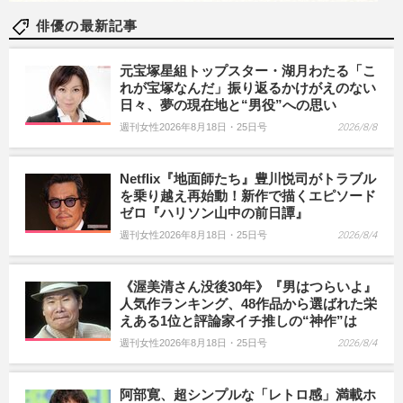
俳優の最新記事
元宝塚星組トップスター・湖月わたる「こ
れが宝塚なんだ」振り返るかけがえのない
日々、夢の現在地と“男役”への思い
週刊女性2026年8月18日・25日号
2026/8/8
Netflix『地面師たち』豊川悦司がトラブル
を乗り越え再始動！新作で描くエピソード
ゼロ『ハリソン山中の前日譚』
週刊女性2026年8月18日・25日号
2026/8/4
《渥美清さん没後30年》『男はつらいよ』
人気作ランキング、48作品から選ばれた栄
えある1位と評論家イチ推しの“神作”は
週刊女性2026年8月18日・25日号
2026/8/4
阿部寛、超シンプルな「レトロ感」満載ホ