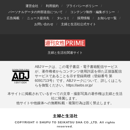
運営会社
利用規約
プライバシーポリシー
パーソナルデータの外部送信について
コンテンツ制作・編集ポリシー
広告掲載
ニュース提供先
タレコミ
採用情報
お知らせ一覧
お問い合わせ
主婦と生活社公式サイト
主婦と生活社関連サイト
ABJマークは、この電子書店・電子書籍配信サービス
が、著作権者からコンテンツ使用許諾を得た正規版配信
サービスであることを示す登録商標（登録番号 第
6091713号）です。ABJマークについて、詳しくはこち
らを御覧ください。
https://aebs.or.jp/
本サイトに掲載されているすべての⽂章・撮影写真の著作権は主婦と⽣活
社に帰属します。
他サイトや他媒体への無断転載・複製⾏為は固く禁⽌します。
COPYRIGHT © SHUFU TO SEIKATSU SHA CO.,LTD. All rights
reserved.