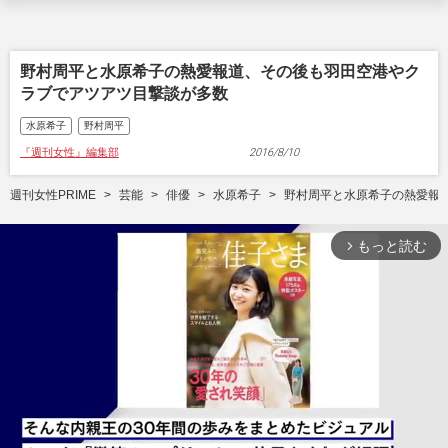
野村周平と水原希子の熱愛報道、その後も羽田空港やク
ラブでアツアツ目撃談が多数
水原希子
野村周平
『週刊女性』編集部
2016/8/10
週刊女性PRIME
芸能
俳優
水原希子
野村周平と水原希子の熱愛報
もっと読む
arrow_forward_ios