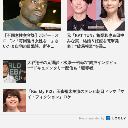
【不同意性交容疑】ボビー・オ
元『KAT-TUN』亀梨和也＆田中
ロゴン「毎回違う女性を…」さ
みな実、結婚＆妊娠を電撃発
いたま自宅の目撃談、所有...
表！“破局報道”を乗...
大谷翔平の元通訳・水原一平氏の“肉声インタビュ
ー”ドキュメンタリー配信も「犯罪者...
『Kis-My-Ft2』玉森裕太主演のテレビ朝日ドラマ『マ
イ・フィクション』ロケ...
Recommended by