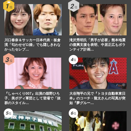
川口春奈＆サッカー日本代表・板倉
滝沢秀明氏「男手が必要」熊本地震
滉「匂わせゼロ婚」でも隠しきれな
の復興支援を表明、中居正広もボラ
かったセレブ…
ンティア計画…
『しゃべくり007』出演の畑野ひろ
大谷翔平の兄で『トヨタ自動車東日
子、美ボディ軍団として登場で「抜
本』のコーチ・龍太さんの写真が突
群のスタイル…
如『夢グルー…