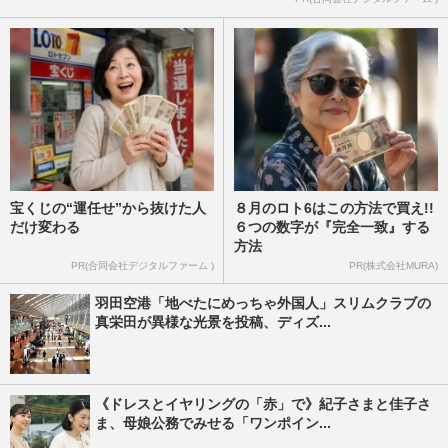
宝くじの“運任せ”から抜けた人
８月のロト6はこの方法で買え!!
だけ変わる
６つの数字が『完全一致』する
方法
PR(合同会社デジタルファーム )
PR(株式会社MURA)
羽田空港「地べたにめっちゃ外国人」スリムクラブの
真栄田が異様な光景を投稿、ディズ...
《ドレスとイヤリングの「赤」で》紀子さまと佳子さ
ま、母娘公務でみせる「ワンポイン...