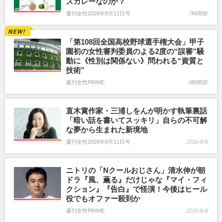
スカレーなのか？
週刊女性2026年8月11日号
7時間前
「第108回全国高校野球選手権大会」甲子
園初の女性審判委員のよる2度の“誤審”騒
動に《性別は関係ない》問われる“資質と
技術”
週刊女性PRIME
8時間前
直木賞作家・三浦しをんが明かす執筆裏話
「暗い話を書いてスッキリ」自らの不可解
な夢から生まれた新境地
週刊女性2026年8月11日号
2026/8/8
ニトリの「Nクールおじさん」清水伸が朝
ドラ『風、薫る』だけじゃな『マイ・フィ
クション』『告白』で怪演！今後はヒール
役でもオファー殺到か
週刊女性PRIME
2026/8/8