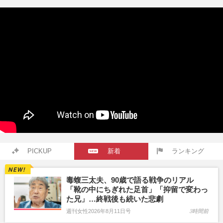
PICKUP
新着
ランキング
毒蝮三太夫、90歳で語る戦争のリアル
「靴の中にちぎれた足首」「抑留で変わっ
た兄」…終戦後も続いた悲劇
週刊女性2026年8月11日号
3時間前