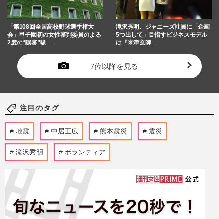
「第108回全国高校野球選手権大
滝沢秀明、ジャニーズ社員に「企画
会」甲子園初の女性審判委員のよる
5つ出して」目指すビジネスモデル
2度の“誤審”騒…
は『米津玄師…
7位以降を見る
注目のタグ
地震
中居正広
熊本震災
震災
滝沢秀明
ボランティア