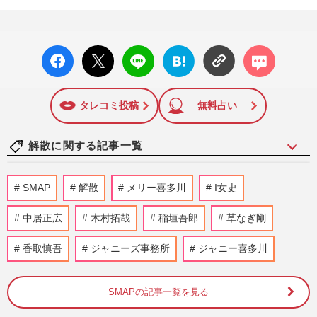
facebo
X ポス
LINE
はてな
コメン
ok い
ト
ブック
ト
いね
マーク
に追加
タレコミ投稿
無料占い
解散に関する記事一覧
元KAT-TUN・赤西仁の〈42歳のバースデ
SMAP
解散
メリー喜多川
I女史
ーライブ〉に上田竜也、中丸雄一も参加！
MCで披露した「性欲」モンス…
中居正広
木村拓哉
稲垣吾郎
草なぎ剛
週刊女性2026年7月28日・8月4日号
2026/7/29
香取慎吾
ジャニーズ事務所
ジャニー喜多川
KAT-TUNラストライブに元メンバー・赤
西仁来場で《一旦お疲れ様でした》匂わせ
た“伝説のシンメ”復活ステ…
SMAPの記事一覧を見る
週刊女性2025年12月2日・9日号
2026/7/29