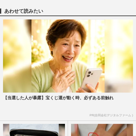
あわせて読みたい
【独自】『KAT-TUN』6人が再集結か、亀
梨和也と赤西仁が「秋に驚く発表」田中聖
の刑期満了と重なる“匂わせ…
週刊女性2026年8月11日号
2026/7/28
『嵐』経済効果1000億円ラストツアー後、
松本潤は若手育成に尽力・大野智は沖縄で
自由人、解散後の5色の未…
週刊女性2026年2月17日号
2026/7/16
元KAT-TUN・赤西仁の〈42歳のバースデ
ーライブ〉に上田竜也、中丸雄一も参加！
【当選した人が暴露】宝くじ運が動く時、必ずある前触れ
MCで披露した「性欲」モンス…
週刊女性2026年7月28日・8月4日号
2026/7/14
PR(合同会社デジタルファーム )