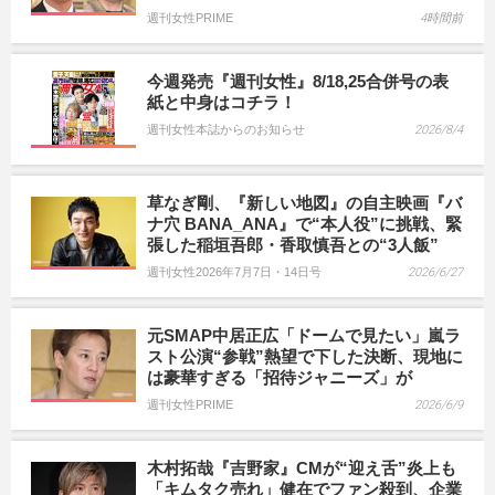
週刊女性PRIME
4時間前
今週発売『週刊女性』8/18,25合併号の表
紙と中身はコチラ！
週刊女性本誌からのお知らせ
2026/8/4
草なぎ剛、『新しい地図』の自主映画『バ
ナ穴 BANA_ANA』で“本人役”に挑戦、緊
張した稲垣吾郎・香取慎吾との“3人飯”
週刊女性2026年7月7日・14日号
2026/6/27
元SMAP中居正広「ドームで見たい」嵐ラ
スト公演“参戦”熱望で下した決断、現地に
は豪華すぎる「招待ジャニーズ」が
週刊女性PRIME
2026/6/9
木村拓哉『吉野家』CMが“迎え舌”炎上も
「キムタク売れ」健在でファン殺到、企業