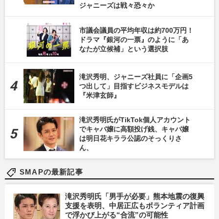
ジャニーズは戦々恐々か
市議会議員の平均年収は約700万円！
ドラマ『銀河の一票』のように「あ
なたが立候補」という選択肢
滝沢秀明、ジャニーズ社員に「企画5
つ出して」目指すビジネスモデルは
『米津玄師』
滝沢秀明氏がTikTok個人アカウント
でキャバ嬢に高額投げ銭、キャバ嬢
は明日花キララ公認のそっくりさ
ん、
SMAPの最新記事
滝沢秀明氏「男手が必要」熊本地震の復興
支援を表明、中居正広もボランティア計画
で浮かび上がる“合流”の可能性