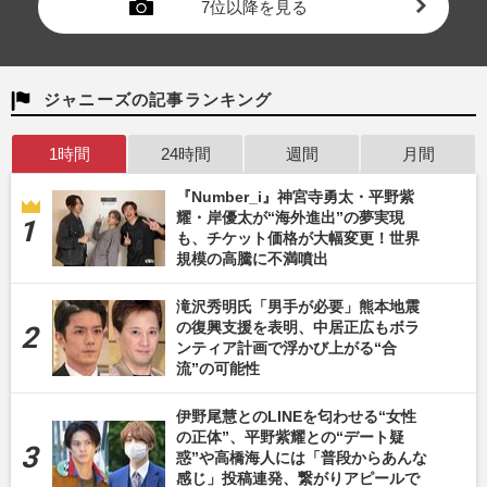
7位以降を見る
ジャニーズの記事ランキング
1時間
24時間
週間
月間
『Number_i』神宮寺勇太・平野紫
耀・岸優太が“海外進出”の夢実現
も、チケット価格が大幅変更！世界
規模の高騰に不満噴出
滝沢秀明氏「男手が必要」熊本地震
の復興支援を表明、中居正広もボラ
ンティア計画で浮かび上がる“合
流”の可能性
伊野尾慧とのLINEを匂わせる“女性
の正体”、平野紫耀との“デート疑
惑”や高橋海人には「普段からあんな
感じ」投稿連発、繋がりアピールで