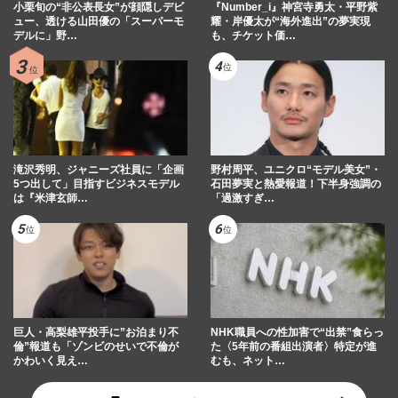
小栗旬の“非公表長女”が顔隠しデビ
『Number_i』神宮寺勇太・平野紫
ュー、透ける山田優の「スーパーモ
耀・岸優太が“海外進出”の夢実現
デルに」野…
も、チケット価…
滝沢秀明、ジャニーズ社員に「企画
野村周平、ユニクロ“モデル美女”・
5つ出して」目指すビジネスモデル
石田夢実と熱愛報道！下半身強調の
は『米津玄師…
「過激すぎ…
巨人・高梨雄平投手に”お泊まり不
NHK職員への性加害で“出禁”食らっ
倫”報道も「ゾンビのせいで不倫が
た〈5年前の番組出演者〉特定が進
かわいく見え…
むも、ネット…