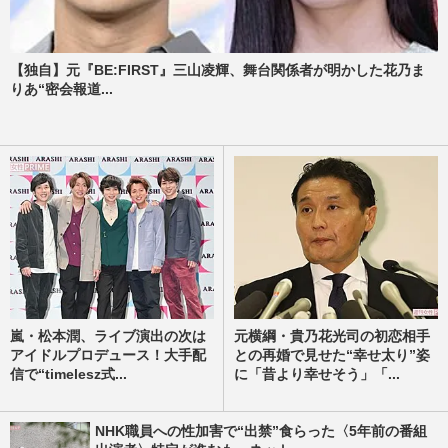
【独自】元『BE:FIRST』三山凌輝、舞台関係者が明かした花乃ま
りあ“密会報道...
嵐・松本潤、ライブ演出の次は
元横綱・貴乃花光司の初恋相手
アイドルプロデュース！大手配
との再婚で見せた“幸せ太り”姿
信で“timelesz式...
に「昔より幸せそう」「...
NHK職員への性加害で“出禁”食らった〈5年前の番組