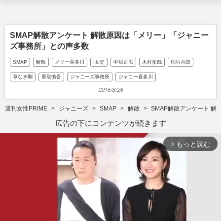
SMAP解散アンケート 解散原因は「メリー」「ジャニー
ズ事務所」との声多数
SMAP
解散
メリー喜多川
I女史
中居正広
木村拓哉
稲垣吾郎
草なぎ剛
香取慎吾
ジャニーズ事務所
ジャニー喜多川
2016/8/26
週刊女性PRIME
ジャニーズ
SMAP
解散
SMAP解散アンケート 
広告の下にコンテンツが続きます
もっと読む
arrow_forward_ios