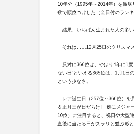
10年分（1995年～2014年）
数で順位づけした（全日付のランキ
結果、いちばん生まれた人の多い
それは……12月25日のクリスマス
反対に366位は、やはり4年に1度
ない日”といえる365位は、1月1日
という少なさ。
レア誕生日（357位～366位）を
＆正月三が日だらけ! 逆にメジャ
10位）に注目すると、祝日や大型
直後に当たる日がズラリと並ぶ形と