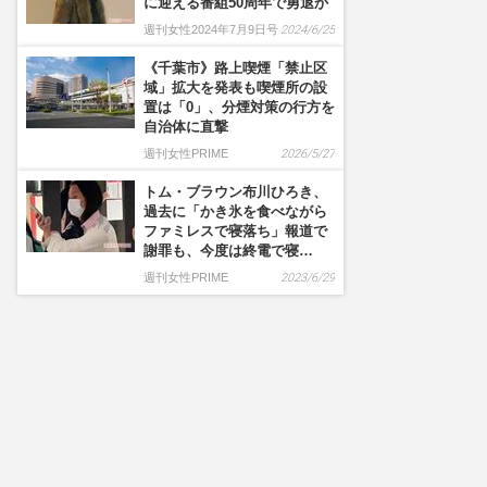
に迎える番組50周年で勇退か
週刊女性2024年7月9日号
2024/6/25
《千葉市》路上喫煙「禁止区
域」拡大を発表も喫煙所の設
置は「0」、分煙対策の行方を
自治体に直撃
週刊女性PRIME
2026/5/27
トム・ブラウン布川ひろき、
過去に「かき氷を食べながら
ファミレスで寝落ち」報道で
謝罪も、今度は終電で寝…
週刊女性PRIME
2023/6/29