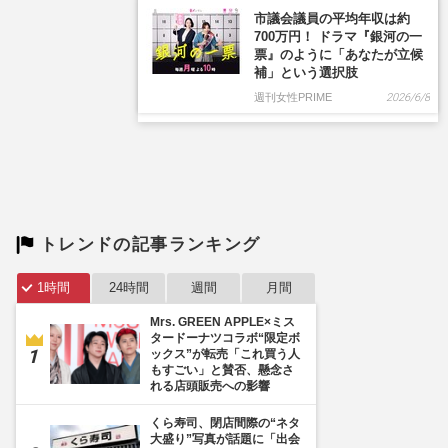
トレンドの記事ランキング
1時間
24時間
週間
月間
Mrs. GREEN APPLE×ミス
タードーナツコラボ“限定ボ
ックス”が転売「これ買う人
もすごい」と賛否、懸念さ
れる店頭販売への影響
くら寿司、閉店間際の“ネタ
大盛り”写真が話題に「出会