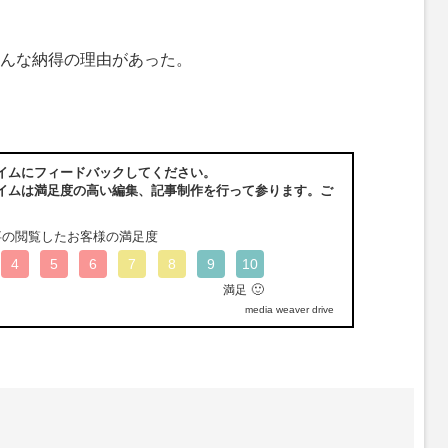
んな納得の理由があった。
イムにフィードバックしてください。
イムは満足度の高い編集、記事制作を行って参ります。ご
事の閲覧したお客様の満足度
4
5
6
7
8
9
10
🙂
満足
media weaver drive