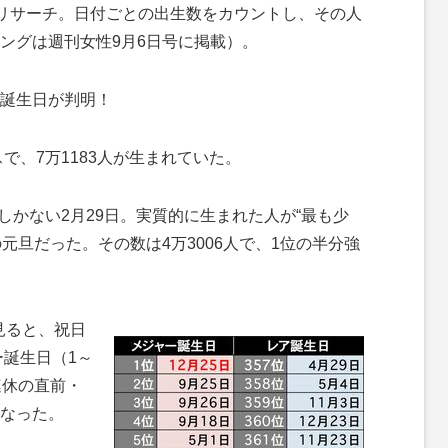
を徹底リサーチ。日付ごとの出生数をカウントし、その人
ングは週刊女性9月6日号に掲載）。
誕生日が判明！
で、7万1183人が生まれていた。
しかない2月29日。実質的に生まれた人が“最も少
の元旦だった。その数は4万3006人で、1位の半分強
見ると、祝日
ー誕生日（1～
連休の直前・
なった。