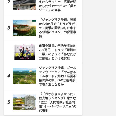
えたらラッキー」広報が明
かした“幻サービス”『得々
ゾーン』の全容
『ジャングリア沖縄』開業
から4か月で「もうガラガ
ラ」衝撃の閑散ぶりに集ま
る“納得”コメントの背景事
情
市議会議員の平均年収は約
700万円！ ドラマ『銀河の
一票』のように「あなたが
立候補」という選択肢
ジャングリア沖縄、ゴール
デンウィークに『やんばる
トルネード』始動！経営不
振の声の中、GWは絶叫系
で巻き返しなるか
《「行かなきゃよかった」
観光地ランキング》意外な
1位は「人間地獄」社会問
題“オーバーツーリズム”の
代表地