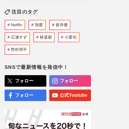
注目のタグ
Netflix
熱愛
蒼井優
広瀬すず
林遣都
小栗旬
野村周平
SNSで最新情報を発信中！
フォロー
フォロー
フォロー
公式Youtube