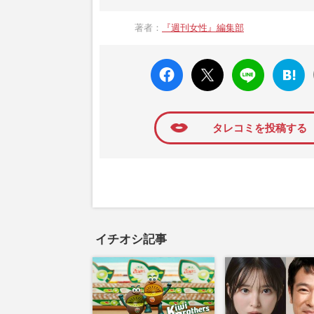
著者：
『週刊女性』編集部
faceboo
X ポス
LINE
はてな
k いい
ト
ブック
ね
マーク
に追加
タレコミを投稿する
イチオシ記事