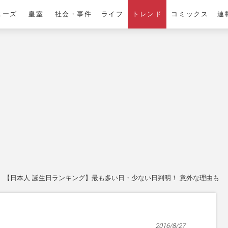
ニーズ
皇室
社会・事件
ライフ
トレンド
コミックス
連
【日本人 誕生日ランキング】最も多い日・少ない日判明！ 意外な理由も
2016/8/27