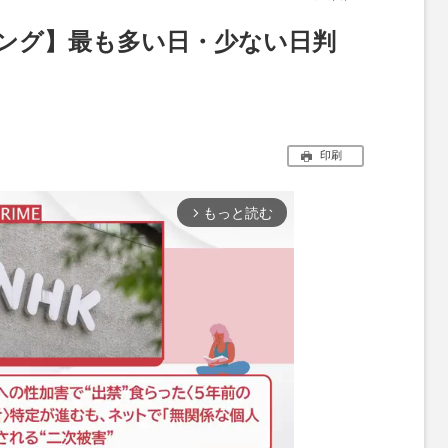
キング】最も多い日・少ない日判
印刷
もっと読む
arrow_forward_ios