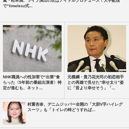
嵐・松本潤、ライブ演出の次はアイドルプロデュース！大手配信
で“timelesz式...
NHK職員への性加害で“出禁”食
元横綱・貴乃花光司の初恋相手
らった〈5年前の番組出演者〉特
との再婚で見せた“幸せ太り”姿
定が進むも、ネット...
に「昔より幸せそう」「...
村重杏奈、デニムジッパー全開の「大胆V字ハイレグ
スーツ」も「トイレの時どうすれば...