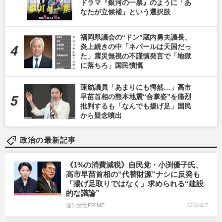
ドラマ『銀河の一票』のように「あ
なたが立候補」という選択肢
福岡県議会の“ドン”蔵内勇夫議長、
炎上続きの中「ネパールは天国だっ
た」震災無視の不謹慎発言で「地獄
に落ちろ」国民憤慨
蓮舫議員「あまりにも愕然…」高市
早苗首相の熊本地震“合掌姿”を痛烈
批判するも「なんでも揚げ足」国民
から疑念噴出
政治の最新記事
《1%の消費減税》自民党・小渕優子氏、
高市早苗首相の“代替財源”ナシに反発も
「揚げ足取りではなく」求められる“建設
的な議論”
週刊女性PRIME
2026/8/7