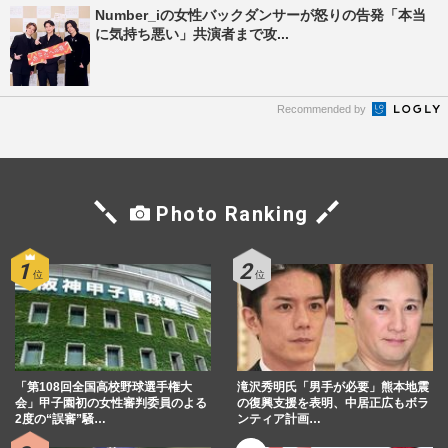
Number_iの女性バックダンサーが怒りの告発「本当
に気持ち悪い」共演者まで攻...
Recommended by
Photo Ranking
「第108回全国高校野球選手権大
滝沢秀明氏「男手が必要」熊本地震
会」甲子園初の女性審判委員のよる
の復興支援を表明、中居正広もボラ
2度の“誤審”騒…
ンティア計画…