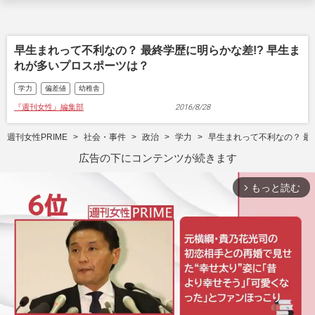
早生まれって不利なの？ 最終学歴に明らかな差!? 早生ま
れが多いプロスポーツは？
学力
偏差値
幼稚舎
『週刊女性』編集部
2016/8/28
週刊女性PRIME
社会・事件
政治
学力
早生まれって不利なの？ 最
広告の下にコンテンツが続きます
もっと読む
arrow_forward_ios