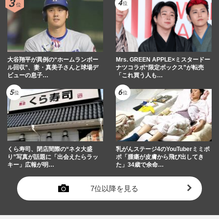
大谷翔平が異例の“ホームランボー
Mrs. GREEN APPLE×ミスタードー
ル回収”、妻・真美子さんと球場デ
ナツコラボ“限定ボックス”が転売
ビューの息子…
「これ買う人も…
くら寿司、閉店間際の“ネタ大盛
乳がんステージ4のYouTuberミミポ
り”写真が話題に「出会えたらラッ
ポ「腫瘍が皮膚から飛び出してき
キー」広報が明…
た」34歳で余命…
7位以降を見る