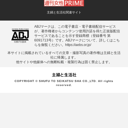
主婦と生活社関連サイト
ABJマークは、この電子書店・電子書籍配信サービス
が、著作権者からコンテンツ使用許諾を得た正規版配信
サービスであることを示す登録商標（登録番号 第
6091713号）です。ABJマークについて、詳しくはこち
らを御覧ください。
https://aebs.or.jp/
本サイトに掲載されているすべての⽂章・撮影写真の著作権は主婦と⽣活
社に帰属します。
他サイトや他媒体への無断転載・複製⾏為は固く禁⽌します。
COPYRIGHT © SHUFU TO SEIKATSU SHA CO.,LTD. All rights
reserved.