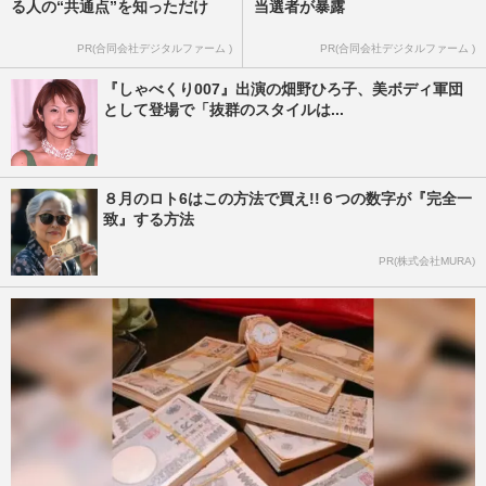
る人の“共通点”を知っただけ
当選者が暴露
PR(合同会社デジタルファーム )
PR(合同会社デジタルファーム )
『しゃべくり007』出演の畑野ひろ子、美ボディ軍団
として登場で「抜群のスタイルは...
８月のロト6はこの方法で買え!!６つの数字が『完全一
致』する方法
PR(株式会社MURA)