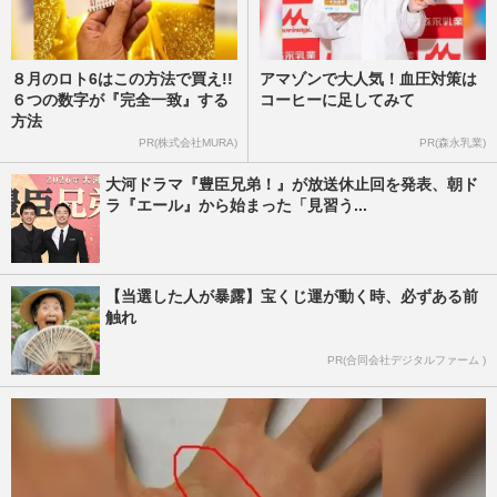
８月のロト6はこの方法で買え!!
アマゾンで大人気！血圧対策は
６つの数字が『完全一致』する
コーヒーに足してみて
方法
PR(株式会社MURA)
PR(森永乳業)
大河ドラマ『豊臣兄弟！』が放送休止回を発表、朝ド
ラ『エール』から始まった「見習う...
【当選した人が暴露】宝くじ運が動く時、必ずある前
触れ
PR(合同会社デジタルファーム )