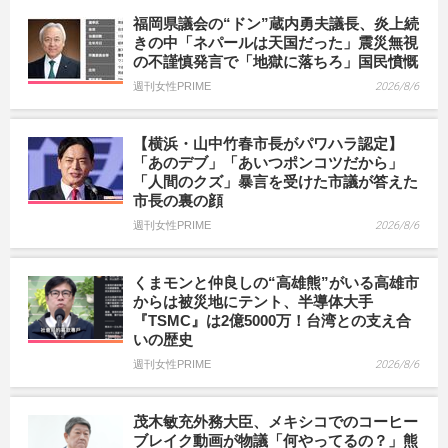
福岡県議会の“ドン”蔵内勇夫議長、炎上続
きの中「ネパールは天国だった」震災無視
の不謹慎発言で「地獄に落ちろ」国民憤慨
週刊女性PRIME
2026/8/6
【横浜・山中竹春市長がパワハラ認定】
「あのデブ」「あいつポンコツだから」
「人間のクズ」暴言を受けた市議が答えた
市長の裏の顔
週刊女性PRIME
2026/8/6
くまモンと仲良しの“高雄熊”がいる高雄市
からは被災地にテント、半導体大手
『TSMC』は2億5000万！台湾との支え合
いの歴史
週刊女性PRIME
2026/8/6
茂木敏充外務大臣、メキシコでのコーヒー
ブレイク動画が物議「何やってるの？」熊