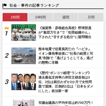
社会・事件の記事ランキング
1時間
24時間
週間
月間
《滋賀県・彦根総合高校》野球部員
が“集団万引き”で「犯罪組織やん」
下された“甘すぎる処分”に疑問噴出
熊本地震で従業員死亡の『ハビタ』
イオン爆発事故後に“社長の経歴と写
真”削除で「逃げようとしてる」逃げ
の態勢に非難
《歴代“ポンコツ総理”ランキング》
過去最低支持率の岸田文雄首相は3
位、2位は就任わずか2か月で女性問
題で退陣、圧倒的1位は「日本をダメ
にした」政治家一家
市議会議員の平均年収は約700万円！