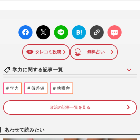
facebo
X ポス
LINE
はてな
コメン
ok い
ト
ブック
ト
いね
マーク
に追加
タレコミ投稿
無料占い
学力に関する記事一覧
小4で宅建合格、小6双子姉妹が英検1級合
学力
偏差値
幼稚舎
格、難関資格に合格する小学生の「な
ぜ？」脳科学者・篠原菊紀教授…
週刊女性PRIME
2024/2/17
政治の記事一覧を見る
『うんこドリル』誕生から5年でシリーズ
累計950万部を突破！中高生向け、企業コ
あわせて読みたい
ラボ、海外進出の挑戦を続け…