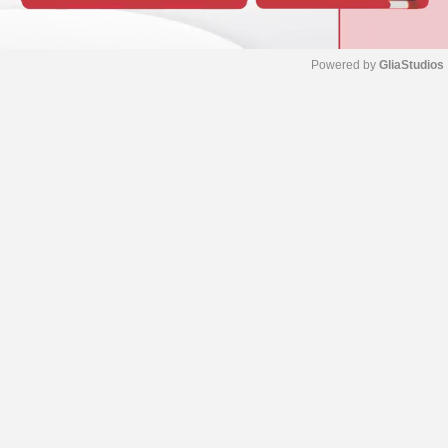
Powered by 
GliaStudios
M
u
t
e