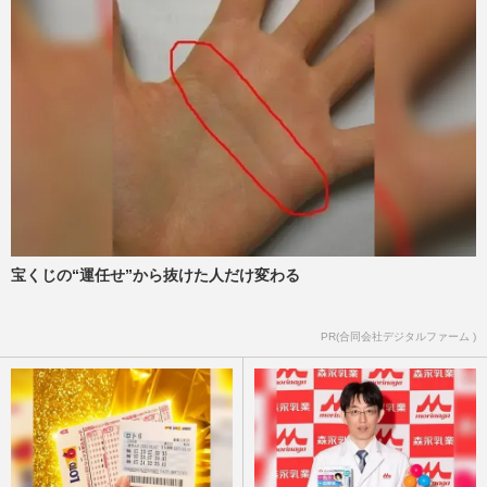
週刊女性2022年10月11日号
2022/10/1
行動遺伝学でわかった教育の新常識「やり
ぬく力だけでは学力は伸びない」
週刊女性2017年4月11日号
2017/4/2
遺伝に対する最大の誤解「優秀な家系にし
か優秀な人物は出てこないのか」
週刊女性2017年4月11日号
2017/4/2
宝くじの“運任せ”から抜けた人だけ変わる
PR(合同会社デジタルファーム )