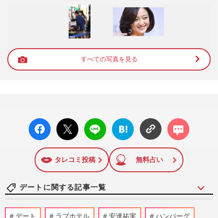
すべての写真を見る
facebo
X ポス
LINE
はてな
コメン
ok い
ト
ブック
ト
いね
マーク
に追加
タレコミ投稿
無料占い
デートに関する記事一覧
timelesz原嘉孝「デート後は居酒屋で友達
デート
ラブホテル
安達祐実
ハンバーグ