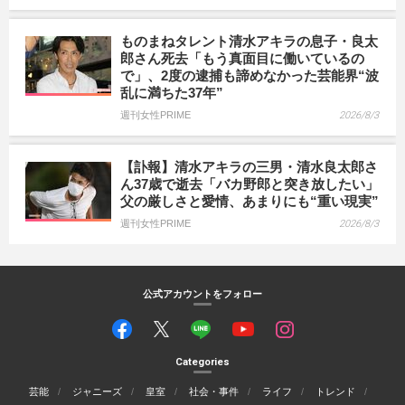
ものまねタレント清水アキラの息子・良太
郎さん死去「もう真面目に働いているの
で」、2度の逮捕も諦めなかった芸能界“波
乱に満ちた37年”
週刊女性PRIME
2026/8/3
【訃報】清水アキラの三男・清水良太郎さ
ん37歳で逝去「バカ野郎と突き放したい」
父の厳しさと愛情、あまりにも“重い現実”
週刊女性PRIME
2026/8/3
公式アカウントをフォロー
Categories
芸能
ジャニーズ
皇室
社会・事件
ライフ
トレンド