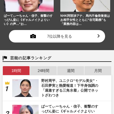
ぱーてぃーちゃん・信子、衝撃のす
NHK阿部渉アナ、局内不倫発覚後は
っぴん姿に《ギャルメイクよりい
お相手女性とともに“在宅勤務”も
い》の声…“お…
「業務内容は…
7位以降を見る
芸能の記事ランキング
1時間
24時間
週間
月間
野村周平、ユニクロ“モデル美女”・
石田夢実と熱愛報道！下半身強調の
「過激すぎる三角水着」公開でネッ
トざわつき
ぱーてぃーちゃん・信子、衝撃のす
っぴん姿に《ギャルメイクよりい