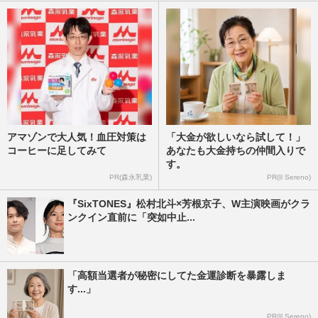
アマゾンで大人気！血圧対策は
「大金が欲しいなら試して！」
コーヒーに足してみて
あなたも大金持ちの仲間入りで
す。
PR(森永乳業)
PR(Il Sereno)
『SixTONES』松村北斗×芳根京子、W主演映画がクラ
ンクイン直前に「突如中止...
「高額当選者が秘密にしてた金運診断を暴露しま
す...」
PR(Il Sereno)