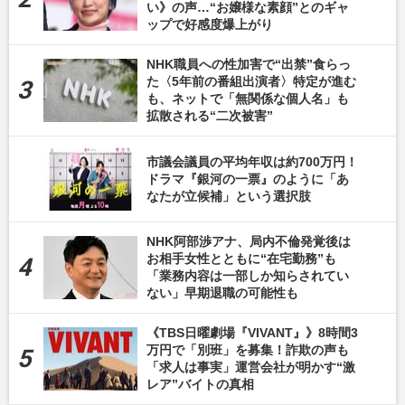
い》の声…“お嬢様な素顔”とのギャ
ップで好感度爆上がり
NHK職員への性加害で“出禁”食らっ
た〈5年前の番組出演者〉特定が進む
も、ネットで「無関係な個人名」も
拡散される“二次被害”
市議会議員の平均年収は約700万円！
ドラマ『銀河の一票』のように「あ
なたが立候補」という選択肢
NHK阿部渉アナ、局内不倫発覚後は
お相手女性とともに“在宅勤務”も
「業務内容は一部しか知らされてい
ない」早期退職の可能性も
《TBS日曜劇場『VIVANT』》8時間3
万円で「別班」を募集！詐欺の声も
「求人は事実」運営会社が明かす“激
レア”バイトの真相