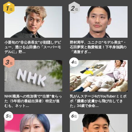
小栗旬の“非公表長女”が顔隠しデビ
野村周平、ユニクロ“モデル美女”・
ュー、透ける山田優の「スーパーモ
石田夢実と熱愛報道！下半身強調の
デルに」野…
「過激すぎ…
NHK職員への性加害で“出禁”食らっ
乳がんステージ4のYouTuberミミポ
た〈5年前の番組出演者〉特定が進
ポ「腫瘍が皮膚から飛び出してき
むも、ネット…
た」34歳で余命…