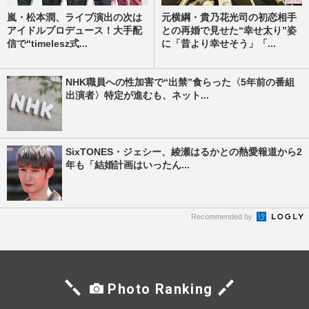
嵐・松本潤、ライブ演出の次は
元横綱・貴乃花光司の初恋相手
アイドルプロデュース！大手配
との再婚で見せた“幸せ太り”姿
信で“timelesz式...
に「昔より幸せそう」「...
NHK職員への性加害で“出禁”食らった〈5年前の番組
出演者〉特定が進むも、ネット...
SixTONES・ジェシー、綾瀬はるかとの熱愛報道から2
年も「結婚計画はいったん...
Recommended by
Photo Ranking