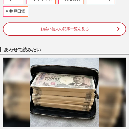
と合流」不満を言ったら即交際終了の“俺
様恋愛ルール”に視聴者賛…
井戸田潤
週刊女性PRIME
2026/1/9
お笑い芸人の記事一覧を見る
愛子さま、母校・学習院の学園祭で男女グ
ループでお忍び訪問!「見てるこっちがキ
ュンキュンした」高身長イ…
週刊女性2025年11月25日号
2025/11/12
あわせて読みたい
【独自】M-1決勝進出コンビ『キュウ』
の“星野源似”ぴろ、2回戦前日デートを目
撃！所属事務所タイタン「交…
週刊女性PRIME
2025/10/23
杉本彩「オスとして認められない」デート
の“割り勘NG”主張に「時代錯誤すぎ」バ
ブル世代と異なる反応
週刊女性PRIME
2025/10/4