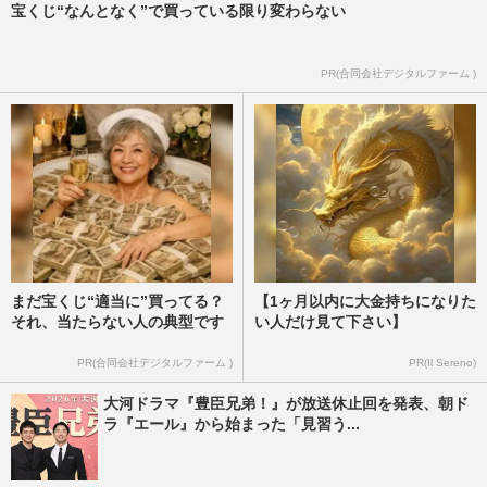
宝くじ“なんとなく”で買っている限り変わらない
【穴場夜景スポット8選】「心身に癒しを
与える」日本唯一の“世界夜景遺産”も、専
門家が教える今行くべき…
PR(合同会社デジタルファーム )
週刊女性2025年9月23日・30日号
2025/9/21
まだ宝くじ“適当に”買ってる？
【1ヶ月以内に大金持ちになりた
それ、当たらない人の典型です
い人だけ見て下さい】
PR(合同会社デジタルファーム )
PR(Il Sereno)
大河ドラマ『豊臣兄弟！』が放送休止回を発表、朝ド
ラ『エール』から始まった「見習う...