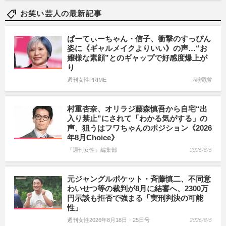
お笑い芸人の最新記事
ぱーてぃーちゃん・信子、衝撃のすっぴん
姿に《ギャルメイクよりいい》の声…“お
嬢様な素顔”とのギャップで好感度爆上が
り
週刊女性PRIME
7時間前
村重杏奈、オリラジ藤森慎吾から自宅“出
入り禁止”にされて「わかる気がする」の
声、狙うはフワちゃんのポジション《2026
年8月Choice》
『週刊女性』編集部
2026/8/5
元ジャングルポケット・斉藤慎二、不同意
わいせつ等の裁判が8月に結審へ、2300万
円示談も拒否で強まる「実刑判決の可能
性」
週刊女性2026年8月18日・25日号
2026/8/5