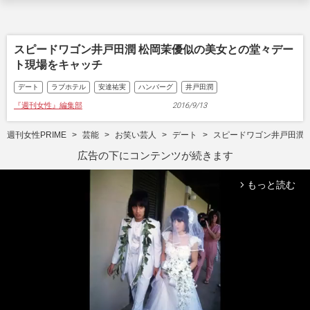
スピードワゴン井戸田潤 松岡茉優似の美女との堂々デー
ト現場をキャッチ
デート
ラブホテル
安達祐実
ハンバーグ
井戸田潤
『週刊女性』編集部
2016/9/13
週刊女性PRIME
芸能
お笑い芸人
デート
スピードワゴン井戸田潤
広告の下にコンテンツが続きます
もっと読む
arrow_forward_ios