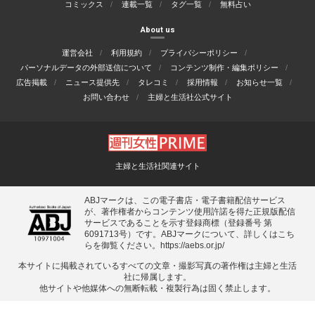
コミックス
連載一覧
タグ一覧
無料占い
About us
運営会社
利用規約
プライバシーポリシー
パーソナルデータの外部送信について
コンテンツ制作・編集ポリシー
広告掲載
ニュース提供先
タレコミ
採用情報
お知らせ一覧
お問い合わせ
主婦と生活社公式サイト
主婦と生活社関連サイト
ABJマークは、この電子書店・電子書籍配信サービス
が、著作権者からコンテンツ使用許諾を得た正規版配信
サービスであることを示す登録商標（登録番号 第
6091713号）です。ABJマークについて、詳しくはこち
らを御覧ください。
https://aebs.or.jp/
本サイトに掲載されているすべての⽂章・撮影写真の著作権は主婦と⽣活
社に帰属します。
他サイトや他媒体への無断転載・複製⾏為は固く禁⽌します。