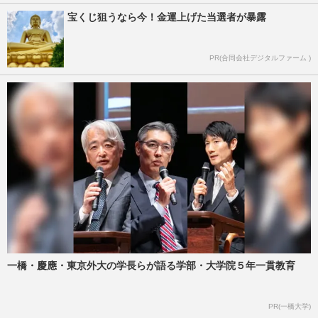
宝くじ狙うなら今！金運上げた当選者が暴露
PR(合同会社デジタルファーム )
一橋・慶應・東京外大の学長らが語る学部・大学院５年一貫教育
PR(一橋大学)