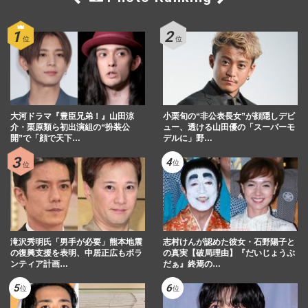
大河ドラマ『豊臣兄弟！』山田涼
小栗旬の“非公表長女”が顔隠しデビ
介・栗原類ら初出演組の“扮装公
ュー、透ける山田優の「スーパーモ
開”で「顔で天下…
デルに」野…
滝沢秀明氏「男手が必要」熊本地震
志村けんが認めた彼女・石野陽子と
の復興支援を表明、中居正広もボラ
の真実【破局理由】『だいじょうぶ
ンティア計画…
だぁ』終焉の…