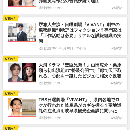
邦画実写作品の苦戦が続く理由
週刊女性PRIME
2時間前
堺雅人主演・日曜劇場『VIVANT』劇中の
秘密組織“別班”はフィクション？専門家は
「工作活動は必要」リアルな諜報組織の実
態
週刊女性2026年8月18日・25日号
3時間前
大河ドラマ『豊臣兄弟！』山田涼介・栗原
類ら初出演組の“扮装公開”で「顔で天下取
れる」心配を一蹴したビジュに相次ぐ反響
週刊女性PRIME
4時間前
TBS日曜劇場『VIVANT』、県内各地でロ
ケが行われた岐阜県がカギを握る？聖地巡
礼の注意点を岐阜県観光企画課に聞いた
週刊女性PRIME
4時間前