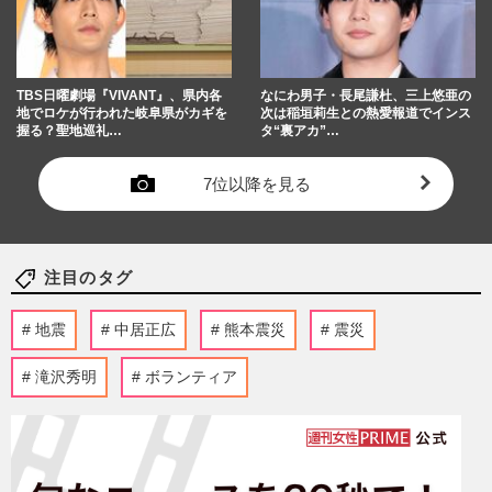
TBS日曜劇場『VIVANT』、県内各
なにわ男子・長尾謙杜、三上悠亜の
地でロケが行われた岐阜県がカギを
次は稲垣莉生との熱愛報道でインス
握る？聖地巡礼…
タ“裏アカ”…
7位以降を見る
注目のタグ
地震
中居正広
熊本震災
震災
滝沢秀明
ボランティア