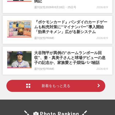
病記
週刊女性2026年8月18日・25日号
2026/8/9
『ポケモンカード』バンダイのカードゲー
ムも転売対策に“マイナンバー”導入開始
「効果テキメン」広がる新システム
週刊女性PRIME
2026/8/9
大谷翔平が異例の“ホームランボール回
収”、妻・真美子さんと球場デビューの息
子の記念か、家族愛と子煩悩パパ秘話
週刊女性PRIME
2026/8/9
新着をもっと見る
Photo Ranking