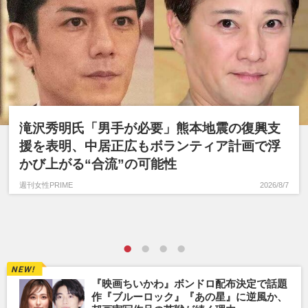
滝沢秀明氏「男手が必要」熊本地震の復興支
援を表明、中居正広もボランティア計画で浮
かび上がる“合流”の可能性
週刊女性PRIME
2026/8/7
『映画ちいかわ』ボンドロ配布決定で話題
作『ブルーロック』『あの星』に逆風か、