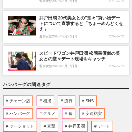
週刊女性2022年3月22日号
2022/3/12
井戸田潤 20代美女との"堂々"買い物デー
トについて直撃すると「ちょーめんどくせ
え」
週刊女性2016年9月27日号
2016/9/13
スピードワゴン井戸田潤 松岡茉優似の美
女との堂々デート現場をキャッチ
週刊女性2016年9月27日号
2016/9/13
ハンバーグの関連タグ
チェーン店
相撲
流行
SNS
ハンバーグ
グルメ
食
安達祐実
ツーショット
直撃
井戸田潤
デート