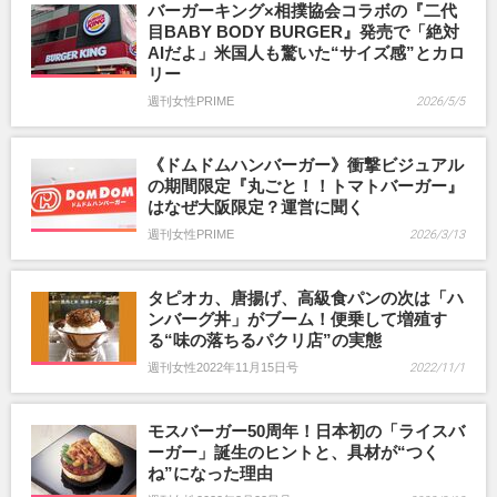
バーガーキング×相撲協会コラボの『二代
目BABY BODY BURGER』発売で「絶対
AIだよ」米国人も驚いた“サイズ感”とカロ
リー
週刊女性PRIME
2026/5/5
《ドムドムハンバーガー》衝撃ビジュアル
の期間限定『丸ごと！！トマトバーガー』
はなぜ大阪限定？運営に聞く
週刊女性PRIME
2026/3/13
タピオカ、唐揚げ、高級食パンの次は「ハ
ンバーグ丼」がブーム！便乗して増殖す
る“味の落ちるパクリ店”の実態
週刊女性2022年11月15日号
2022/11/1
モスバーガー50周年！日本初の「ライスバ
ーガー」誕生のヒントと、具材が“つく
ね”になった理由