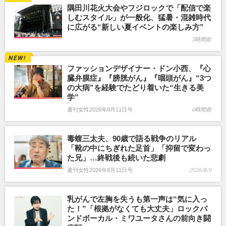
隅田川花火大会やフジロックで「配信で楽
しむスタイル」が一般化、猛暑・混雑時代
に広がる“新しい夏イベントの楽しみ方”
5時間前
ファッションデザイナー・ドン小西、『心
臓弁膜症』『膀胱がん』『咽頭がん』“3つ
の大病”を経験でたどり着いた“生きる美
学”
週刊女性2026年8月11日号
6時間前
毒蝮三太夫、90歳で語る戦争のリアル
「靴の中にちぎれた足首」「抑留で変わっ
た兄」…終戦後も続いた悲劇
週刊女性2026年8月11日号
2026/8/9
乳がんで左胸を失うも第一声は“気に入っ
た！”「根拠がなくても大丈夫」ロックバ
ンドボーカル・ミワユータさんの前向き闘