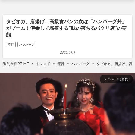
タピオカ、唐揚げ、高級食パンの次は「ハンバーグ丼」
がブーム！便乗して増殖する“味の落ちるパクリ店”の実
態
流行
ハンバーグ
2022/11/1
週刊女性PRIME
トレンド
流行
ハンバーグ
タピオカ、唐揚げ、高
もっと読む
arrow_forward_ios