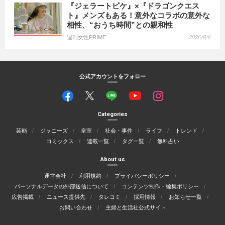
『ジェラートピケ』×『ドラゴンクエス
ト』メンズもある！意外なコラボの意外な
相性、“おうち時間”との親和性
週刊女性PRIME
2026/8/6
公式アカウントをフォロー
Categories
芸能
ジャニーズ
皇室
社会・事件
ライフ
トレンド
コミックス
連載一覧
タグ一覧
無料占い
About us
運営会社
利用規約
プライバシーポリシー
パーソナルデータの外部送信について
コンテンツ制作・編集ポリシー
広告掲載
ニュース提供先
タレコミ
採用情報
お知らせ一覧
お問い合わせ
主婦と生活社公式サイト