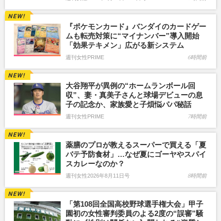
『ポケモンカード』バンダイのカードゲー
ムも転売対策に“マイナンバー”導入開始
「効果テキメン」広がる新システム
週刊女性PRIME
6時間前
大谷翔平が異例の“ホームランボール回
収”、妻・真美子さんと球場デビューの息
子の記念か、家族愛と子煩悩パパ秘話
週刊女性PRIME
7時間前
薬膳のプロが教えるスーパーで買える「夏
バテ予防食材」…なぜ夏にゴーヤやスパイ
スカレーなのか？
週刊女性2026年8月11日号
8時間前
「第108回全国高校野球選手権大会」甲子
園初の女性審判委員のよる2度の“誤審”騒