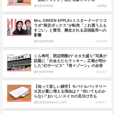
週刊女性PRIME
6時間前
Mrs. GREEN APPLE×ミスタードーナツコ
ラボ“限定ボックス”が転売「これ買う人も
すごい」と賛否、懸念される店頭販売への
影響
週刊女性PRIME
2026/8/8
くら寿司、閉店間際の“ネタ大盛り”写真が
話題に「出会えたらラッキー」広報が明か
した“幻サービス”『得々ゾーン』の全容
週刊女性PRIME
2026/8/7
【知って楽しい雑学】モバイルバッテリー
火災が夏に増える理由は？ “叩いてもわか
らない”おいしいスイカの見分け方も
週刊女性2026年8月11日号
2026/8/7