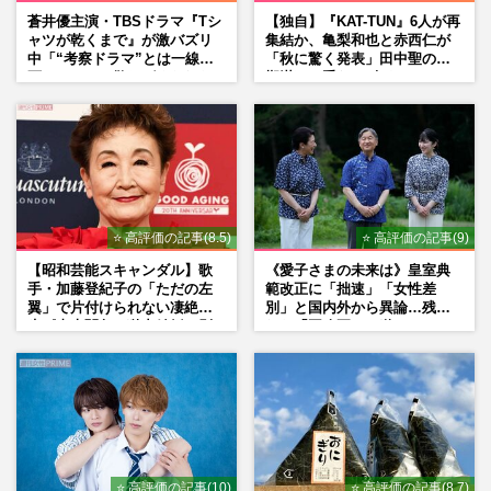
蒼井優主演・TBSドラマ『Tシ
【独自】『KAT-TUN』6人が再
ャツが乾くまで』が激バズリ
集結か、亀梨和也と赤西仁が
中「“考察ドラマ”とは一線を
「秋に驚く発表」田中聖の刑
画している」散りばめられた
期満了と重なる“匂わせ”では
伏線よりも大事な要素
ない理由
⭐ 高評価の記事(8.5)
⭐ 高評価の記事(9)
【昭和芸能スキャンダル】歌
《愛子さまの未来は》皇室典
手・加藤登紀子の「ただの左
範改正に「拙速」「女性差
翼」で片付けられない凄絶半
別」と国内外から異論…残さ
生《東大闘争、獄中結婚、別
れた「再改正」の道
荘で内ゲバ事件》
⭐ 高評価の記事(10)
⭐ 高評価の記事(8.7)