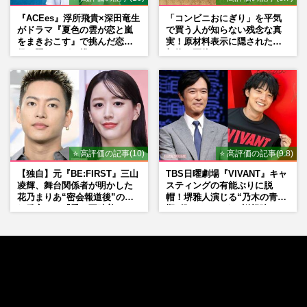
『ACEes』浮所飛貴×深田竜生
「コンビニおにぎり」を平気
がドラマ『夏色の雲が恋と嵐
で買う人が知らない残念な真
をまきおこす』で挑んだ恋人
実！原材料表示に隠された添
役、照れながら挑んだキュン
加物の正体
シーン秘話
⭐ 高評価の記事(10)
⭐ 高評価の記事(9.8)
【独自】元『BE:FIRST』三山
TBS日曜劇場『VIVANT』キャ
凌輝、舞台関係者が明かした
スティングの有能ぶりに脱
花乃まりあ“密会報道後”の呆
帽！堺雅人演じる“乃木の青年
れ発言と、『愛の不時着』の
期”役は、そっくり説根強い
劇場が答えた共演舞台の行方
Mr.Children桜井和寿のバンド
マン長男・櫻井海音だった