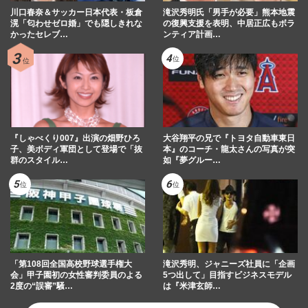
川口春奈＆サッカー日本代表・板倉
滝沢秀明氏「男手が必要」熊本地震
滉「匂わせゼロ婚」でも隠しきれな
の復興支援を表明、中居正広もボラ
かったセレブ…
ンティア計画…
『しゃべくり007』出演の畑野ひろ
大谷翔平の兄で『トヨタ自動車東日
子、美ボディ軍団として登場で「抜
本』のコーチ・龍太さんの写真が突
群のスタイル…
如『夢グルー…
「第108回全国高校野球選手権大
滝沢秀明、ジャニーズ社員に「企画
会」甲子園初の女性審判委員のよる
5つ出して」目指すビジネスモデル
2度の“誤審”騒…
は『米津玄師…