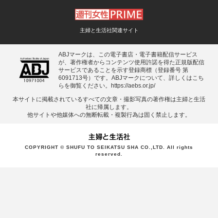
主婦と生活社関連サイト
ABJマークは、この電子書店・電子書籍配信サービス
が、著作権者からコンテンツ使用許諾を得た正規版配信
サービスであることを示す登録商標（登録番号 第
6091713号）です。ABJマークについて、詳しくはこち
らを御覧ください。
https://aebs.or.jp/
本サイトに掲載されているすべての⽂章・撮影写真の著作権は主婦と⽣活
社に帰属します。
他サイトや他媒体への無断転載・複製⾏為は固く禁⽌します。
COPYRIGHT © SHUFU TO SEIKATSU SHA CO.,LTD. All rights
reserved.