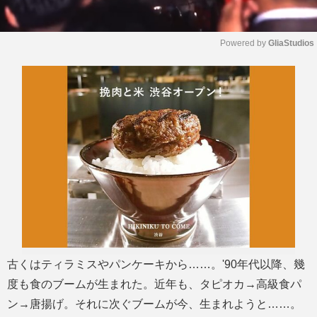
Powered by 
GliaStudios
M
u
t
e
古くはティラミスやパンケーキから……。'90年代以降、幾
度も食のブームが生まれた。近年も、タピオカ→高級食パ
ン→唐揚げ。それに次ぐブームが今、生まれようと……。