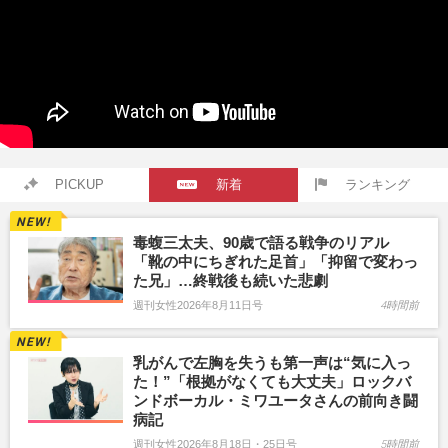
PICKUP
新着
ランキング
毒蝮三太夫、90歳で語る戦争のリアル
「靴の中にちぎれた足首」「抑留で変わっ
た兄」…終戦後も続いた悲劇
週刊女性2026年8月11日号
4時間前
乳がんで左胸を失うも第一声は“気に入っ
た！”「根拠がなくても大丈夫」ロックバ
ンドボーカル・ミワユータさんの前向き闘
病記
週刊女性2026年8月18日・25日号
5時間前