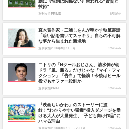
動に《性別は関係ない》問われる“資質と
技術”
週刊女性PRIME
8時間前
直木賞作家・三浦しをんが明かす執筆裏話
「暗い話を書いてスッキリ」自らの不可解
な夢から生まれた新境地
週刊女性2026年8月11日号
2026/8/8
ニトリの「Nクールおじさん」清水伸が朝
ドラ『風、薫る』だけじゃな『マイ・フィ
クション』『告白』で怪演！今後はヒール
役でもオファー殺到か
週刊女性PRIME
2026/8/8
『映画ちいかわ』のストーリーに波
紋！“わかりやすい猛毒”投入ダメージを受
ける大人が大量発生、“子ども向け作品”に
ハマる理由
週刊女性2026年8月18日・25日号
2026/8/8