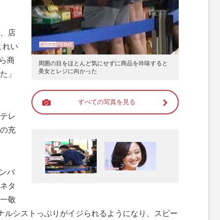
、店
これい
ら商
周囲の目をほとんど気にせずに商品を吟味すると
美女とレジに向かった
た」
すべての写真を見る
テレ
の充
ハンバ
ネタ
一敬
のナルシストっぷりがイジられるようになり、スピー