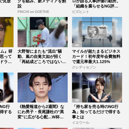
で見放
グを組み、新メディアを創
ロが語る人事評価の勘所。
設
「組織を腐らせるNG評
価」とは...
FINCHI on GOETHE
ビズヒント
タイム』研
大野智にまたも“流出”騒
マイルが超たまるビジネス
思って
動、嵐の自覚欠如が招く
カード！初年度年会費無料
ドラ
「再結成どころではない」
で還元率最大1.125%
危機《20...
クレディセゾン
NG行
《熱愛報道から2週間》な
「持ち家を売る時のNG行
得する
にわ男子・長尾謙杜の“異
為」知ってるだけで得する
変”に広がる心配…W杯配
事とは
信での近...
イエウール