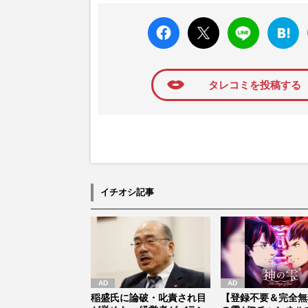
faceboo
X ポス
LINE
はてな
k いい
ト
ブック
ね
マーク
に追加
タレコミを投稿する
イチオシ記事
稲盛氏に論破・叱責され目
【登録不要＆完全無