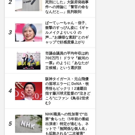
死刑にした」大阪府発砲事
件への持論に「警官の命を
なんだと…」批判殺到
ぱーてぃーちゃん・信子、
衝撃のすっぴん姿に《ギャ
ルメイクよりいい》の
声…“お嬢様な素顔”とのギ
ャップで好感度爆上がり
市議会議員の平均年収は約
700万円！ ドラマ『銀河の
一票』のように「あなたが
立候補」という選択肢
阪神タイガース・元山飛優
の落球エラーに DeNA・牧
秀悟もビックリ！2連覇目
指す藤川球児監督の“泣きど
ころ”にファン《鳥谷2世求
む》
NHK職員への性加害で“出
禁”食らった〈5年前の番組
出演者〉特定が進むも、ネ
ットで「無関係な個人名」
も拡散される“二次被害”