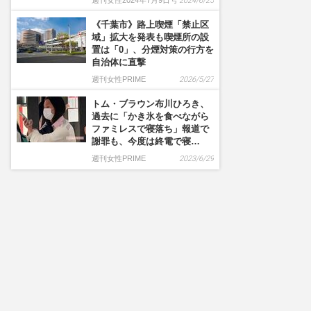
週刊女性2024年7月9日号
2024/6/25
《千葉市》路上喫煙「禁止区
域」拡大を発表も喫煙所の設
置は「0」、分煙対策の行方を
自治体に直撃
週刊女性PRIME
2026/5/27
トム・ブラウン布川ひろき、
過去に「かき氷を食べながら
ファミレスで寝落ち」報道で
謝罪も、今度は終電で寝…
週刊女性PRIME
2023/6/29