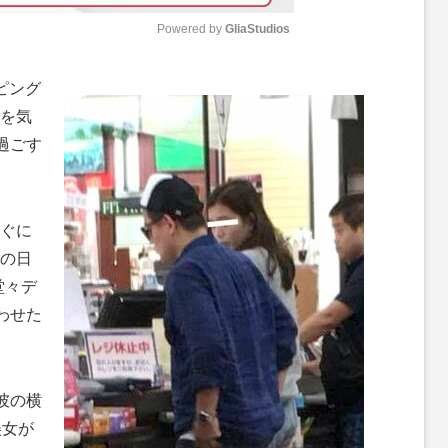
Powered by 
GliaStudios
M
ピング
u
を気
t
過ごす
e
ぐに
の日
堂々デ
わせた
彼の横
美女が