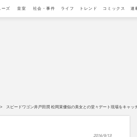
ニーズ
皇室
社会・事件
ライフ
トレンド
コミックス
連
スピードワゴン井戸田潤 松岡茉優似の美女との堂々デート現場をキャッ
2016/9/13