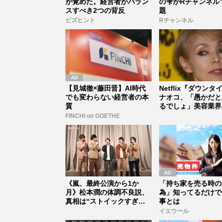
が覚めた。経営者がバラン
の雫がRチャンネル
スすべき2つの背反
題
ビズヒント
Rチャンネル
【見城徹×藤田晋】AI時代
Netflix『ダウン
でも変わらない経営者の本
ナオコ、「愚かだと
質
るでしょ」美容業界
マ...
FINCHI on GOETHE
《嵐、最終公演から1か
「持ち家を売る時の
月》松本潤の体調不良説、
為」知ってるだけで
真相は“ストイックすぎる
事とは
激ヤセ”だ...
イエウール