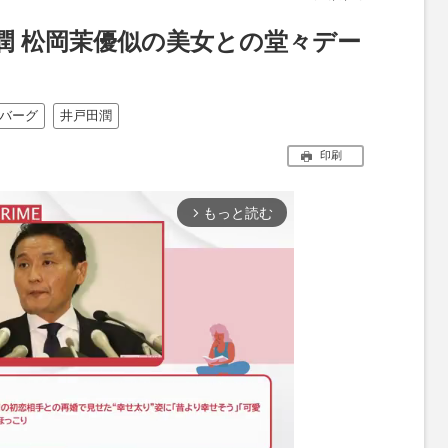
潤 松岡茉優似の美女との堂々デー
バーグ
井戸田潤
印刷
もっと読む
arrow_forward_ios