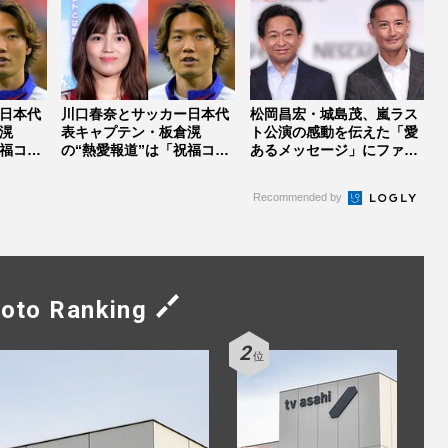
日本代
川口春奈とサッカー日本代
松岡昌宏・城島茂、嵐ラス
滉
表キャプテン・板倉滉
ト公演の感動を伝えた「愛
祝福コメ
の“熱愛報道”は「祝福コメ
あるメッセージ」にファン
ントだらけ...
感動、T...
Recommended by
oto Ranking