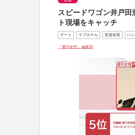
スピードワゴン井戸田
ト現場をキャッチ
デート
ラブホテル
安達祐実
ハン
『週刊女性』編集部