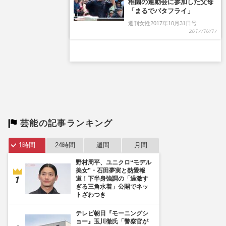
芸能の記事ランキング
1時間
24時間
週間
月間
野村周平、ユニクロ“モデル
美女”・石田夢実と熱愛報
道！下半身強調の「過激す
ぎる三角水着」公開でネッ
トざわつき
テレビ朝日『モーニングシ
ョー』玉川徹氏「警察官が