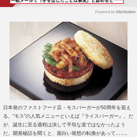
Powered by 
GliaStudios
M
u
t
e
日本発のファストフード店・モスバーガーが50周年を迎え
る。“モス”の人気メニューといえば『ライスバーガー』。だ
が、誕生に至る過程は決して平坦な道ではなかったよう
だ。開発秘話を聞くと、面白い発想の転換があって……。