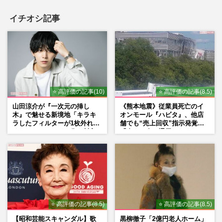
イチオシ記事
⭐ 高評価の記事(10)
⭐ 高評価の記事(8.5)
山田涼介が『一次元の挿し
《熊本地震》従業員死亡のイ
木』で魅せる新境地「キラキ
オンモール『ハビタ』、他店
ラしたフィルターが1枚外れて
舗でも“売上回収”指示発覚で
くれたら」アイドル像を封印
「命より金」通用しなくなっ
した覚悟
た言い訳
⭐ 高評価の記事(8.5)
⭐ 高評価の記事(8.5)
【昭和芸能スキャンダル】歌
黒柳徹子「2億円老人ホーム」