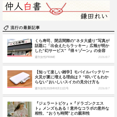
流行の最新記事
くら寿司、閉店間際の“ネタ大盛り”写真が
話題に「出会えたらラッキー」広報が明か
した“幻サービス”『得々ゾーン』の全容
週刊女性PRIME
2026/8/7
【知って楽しい雑学】モバイルバッテリー
火災が夏に増える理由は？ “叩いてもわか
らない”おいしいスイカの見分け方も
週刊女性2026年8月11日号
2026/8/7
『ジェラートピケ』×『ドラゴンクエス
ト』メンズもある！意外なコラボの意外な
相性、“おうち時間”との親和性