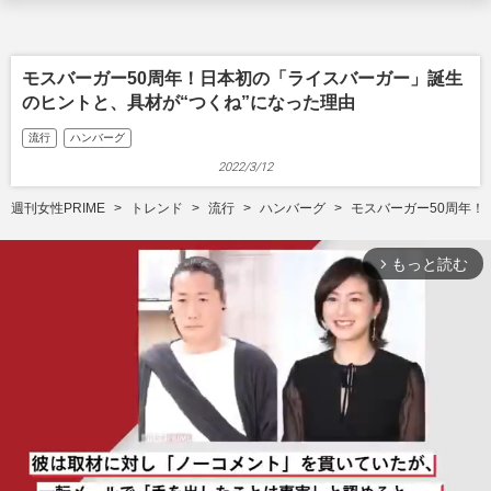
モスバーガー50周年！日本初の「ライスバーガー」誕生
のヒントと、具材が“つくね”になった理由
流行
ハンバーグ
2022/3/12
週刊女性PRIME
トレンド
流行
ハンバーグ
モスバーガー50周年！
もっと読む
arrow_forward_ios