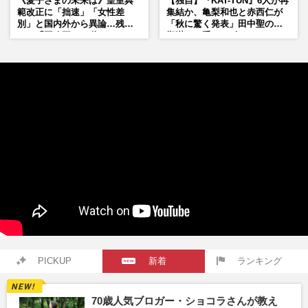
《愛子さまの未来は》皇室典
【独自】『KAT-TUN』6人が再
範改正に「拙速」「女性差
集結か、亀梨和也と赤西仁が
別」と国内外から異論…残さ
「秋に驚く発表」田中聖の刑
れた「再改正」の道
期満了と重なる“匂わせ”では
ない理由
PICKUP
新着
ランキング
70歳人気ブロガー・ショコラさんが教え