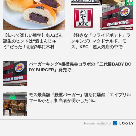
【知って楽しい雑学】あんぱん
《好きな「フライドポテト」ラ
誕生のヒントは“酒まんじゅ
ンキング》マクドナルド、モ
う”だった！明治7年に木村...
ス、KFC…超人気店の中で...
バーガーキング×相撲協会コラボの『二代目BABY BO
DY BURGER』発売で...
モス最高額『鰻重バーガー』復活に騒然「エイプリル
フールかと」担当者が明かした“5...
Recommended by