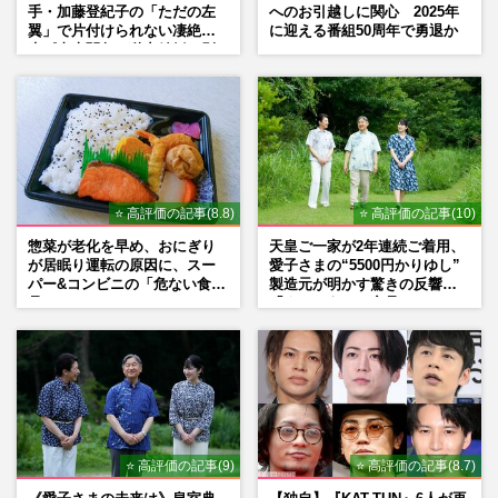
手・加藤登紀子の「ただの左
へのお引越しに関心 2025年
翼」で片付けられない凄絶半
に迎える番組50周年で勇退か
生《東大闘争、獄中結婚、別
荘で内ゲバ事件》
⭐ 高評価の記事(8.8)
⭐ 高評価の記事(10)
惣菜が老化を早め、おにぎり
天皇ご一家が2年連続ご着用、
が居眠り運転の原因に、スー
愛子さまの“5500円かりゆし”
パー&コンビニの「危ない食
製造元が明かす驚きの反響
品」
「まさかうちの商品とは…」
⭐ 高評価の記事(9)
⭐ 高評価の記事(8.7)