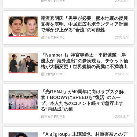
週刊女性PRIME
2026/8/7
滝沢秀明氏「男手が必要」熊本地震の復興
支援を表明、中居正広もボランティア計画
で浮かび上がる“合流”の可能性
週刊女性PRIME
2026/8/7
『Number_i』神宮寺勇太・平野紫耀・岸
優太が“海外進出”の夢実現も、チケット価
格が大幅変更！世界規模の高騰に不満噴出
週刊女性PRIME
2026/8/7
『光GENJI』が40周年に向けサブスク解
禁！BOOWYにSPEEDも“復活”のムー
ブ、本人たちのコメント続々で急浮上す
る“再結成”の道
週刊女性PRIME
2026/8/7
『Aぇ!group』末澤誠也、村重杏奈とのデ