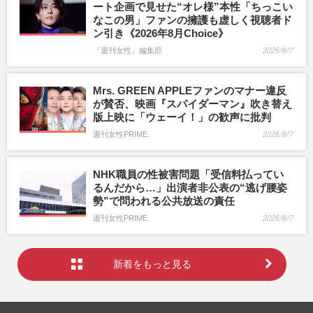
ート企画で見せた“オレ様”本性「ちっこい
なこの男」ファンの擁護も虚しく視聴者ド
ン引き《2026年8月Choice》
『週刊女性』編集部
2026/8/7
Mrs. GREEN APPLEファンのマナー違反
が賛否、映画『スパイダーマン』吹き替え
版上映に「ウェーイ！」の歓声に批判
週刊女性PRIME
2026/8/7
NHK職員の性被害問題「受信料払ってい
るんだから…」出演者非公表の“逃げ腰姿
勢”で問われる公共放送の責任
週刊女性PRIME
2026/8/7
新着をもっと見る