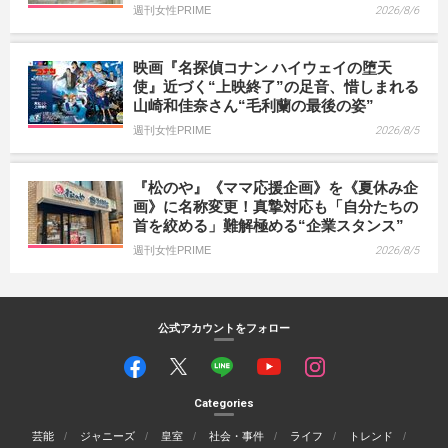
週刊女性PRIME
2026/8/6
映画『名探偵コナン ハイウェイの堕天
使』近づく“上映終了”の足音、惜しまれる
山崎和佳奈さん“毛利蘭の最後の姿”
週刊女性PRIME
2026/8/5
『松のや』《ママ応援企画》を《夏休み企
画》に名称変更！真摯対応も「自分たちの
首を絞める」難解極める“企業スタンス”
週刊女性PRIME
2026/8/5
公式アカウントをフォロー
Categories
芸能
ジャニーズ
皇室
社会・事件
ライフ
トレンド