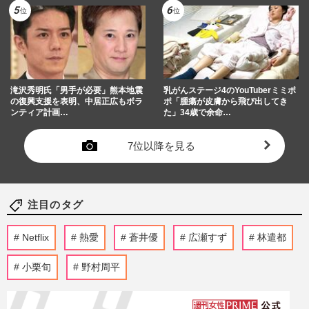
滝沢秀明氏「男手が必要」熊本地震
乳がんステージ4のYouTuberミミポ
の復興支援を表明、中居正広もボラ
ポ「腫瘍が皮膚から飛び出してき
ンティア計画…
た」34歳で余命…
7位以降を見る
注目のタグ
Netflix
熱愛
蒼井優
広瀬すず
林遣都
小栗旬
野村周平