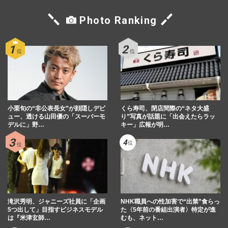
Photo Ranking
小栗旬の“非公表長女”が顔隠しデビ
くら寿司、閉店間際の“ネタ大盛
ュー、透ける山田優の「スーパーモ
り”写真が話題に「出会えたらラッ
デルに」野…
キー」広報が明…
滝沢秀明、ジャニーズ社員に「企画
NHK職員への性加害で“出禁”食らっ
5つ出して」目指すビジネスモデル
た〈5年前の番組出演者〉特定が進
は『米津玄師…
むも、ネット…