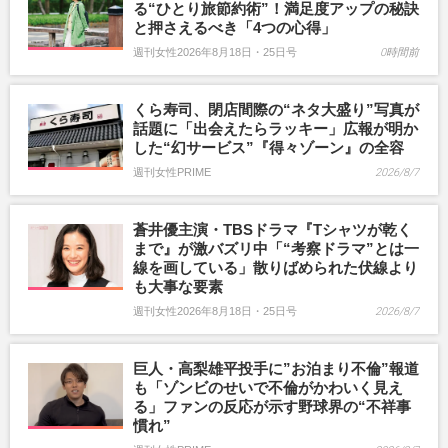
る“ひとり旅節約術”！満足度アップの秘訣
と押さえるべき「4つの心得」
週刊女性2026年8月18日・25日号
0時間前
くら寿司、閉店間際の“ネタ大盛り”写真が
話題に「出会えたらラッキー」広報が明か
した“幻サービス”『得々ゾーン』の全容
週刊女性PRIME
2026/8/7
蒼井優主演・TBSドラマ『Tシャツが乾く
まで』が激バズリ中「“考察ドラマ”とは一
線を画している」散りばめられた伏線より
も大事な要素
週刊女性2026年8月18日・25日号
2026/8/7
巨人・高梨雄平投手に”お泊まり不倫”報道
も「ゾンビのせいで不倫がかわいく見え
る」ファンの反応が示す野球界の“不祥事
慣れ”