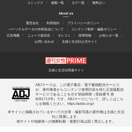
コミックス
連載一覧
タグ一覧
無料占い
About us
運営会社
利用規約
プライバシーポリシー
パーソナルデータの外部送信について
コンテンツ制作・編集ポリシー
広告掲載
ニュース提供先
タレコミ
採用情報
お知らせ一覧
お問い合わせ
主婦と生活社公式サイト
主婦と生活社関連サイト
ABJマークは、この電子書店・電子書籍配信サービス
が、著作権者からコンテンツ使用許諾を得た正規版配信
サービスであることを示す登録商標（登録番号 第
6091713号）です。ABJマークについて、詳しくはこち
らを御覧ください。
https://aebs.or.jp/
本サイトに掲載されているすべての⽂章・撮影写真の著作権は主婦と⽣活
社に帰属します。
他サイトや他媒体への無断転載・複製⾏為は固く禁⽌します。