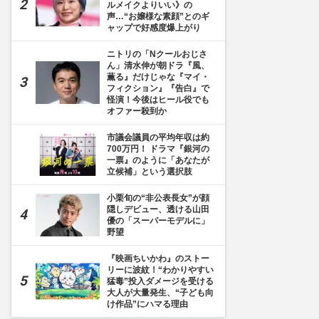
ルメイクよりいい》の
声…“お嬢様な素顔”とのギ
ャップで好感度爆上がり
ニトリの「Nクールおじさ
ん」清水伸が朝ドラ『風、
薫る』だけじゃな『マイ・
フィクション』『告白』で
怪演！今後はヒール役でも
オファー殺到か
市議会議員の平均年収は約
700万円！ ドラマ『銀河の
一票』のように「あなたが
立候補」という選択肢
小栗旬の“非公表長女”が顔
隠しデビュー、透ける山田
優の「スーパーモデルに」
野望
『映画ちいかわ』のストー
リーに波紋！“わかりやすい
猛毒”投入ダメージを受ける
大人が大量発生、“子ども向
け作品”にハマる理由