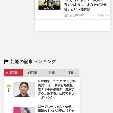
芸能の記事ランキング
1時間
24時間
週間
月間
野村周平、ユニクロ“モデル
美女”・石田夢実と熱愛報
道！下半身強調の「過激す
ぎる三角水着」公開でネッ
トざわつき
ぱーてぃーちゃん・信子、
衝撃のすっぴん姿に《ギャ