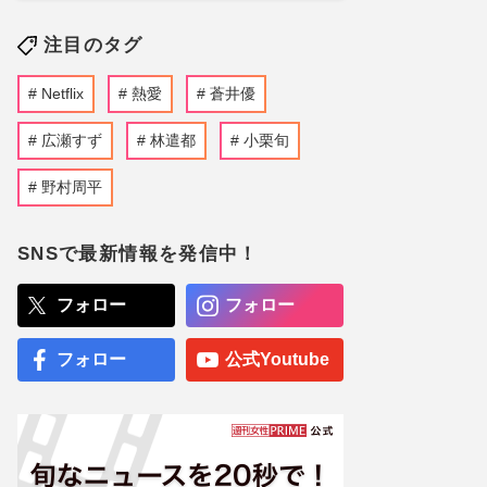
注目のタグ
Netflix
熱愛
蒼井優
広瀬すず
林遣都
小栗旬
野村周平
SNSで最新情報を発信中！
フォロー
フォロー
フォロー
公式Youtube