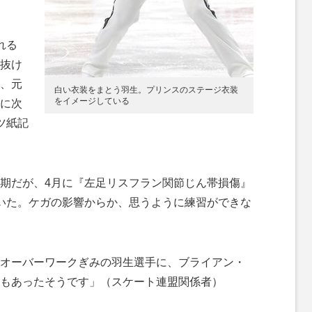
れる
抜け
、元
白い衣装をまとう羽生。プリンスのステージ衣装
をイメージしている
に次
ツ紙記
期だが、4月に『左足リスフラン関節じん帯損傷』
いた。ケガの影響からか、思うように練習ができな
オーバーワークぎみの羽生選手に、ブライアン・
もあったそうです」（スケート連盟関係者）