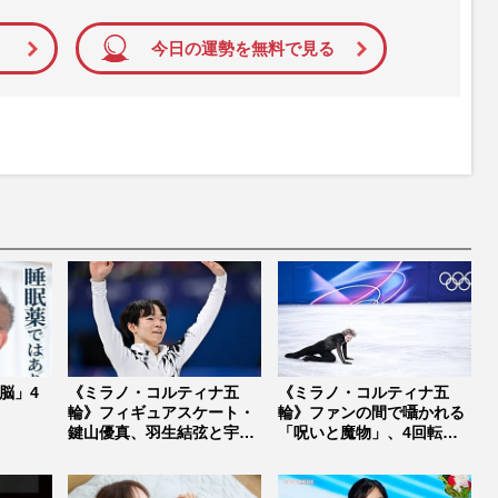
今日の運勢を無料で見る
脳」4
《ミラノ・コルティナ五
《ミラノ・コルティナ五
輪》フィギュアスケート・
輪》ファンの間で囁かれる
鍵山優真、羽生結弦と宇野
「呪いと魔物」、4回転の
昌磨を追い...
神・マリニ...