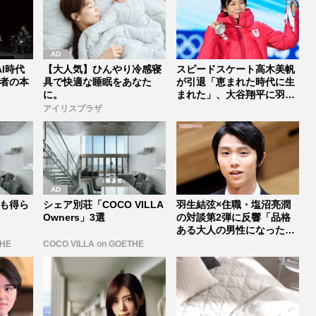
I時代
【大人気】ひんやり冷感寝
スピードスケート高木美帆
者の本
具で快適な睡眠をあなた
が引退「恵まれた時代に生
に。
まれた」、大谷翔平に羽生
結弦ら9...
アイリスプラザ
も得ら
シェア別荘「COCO VILLA
羽生結弦×住職・塩沼亮潤
Owners」3選
の対談第2弾に反響「品格
ある大人の男性になった」
プロ4周...
THE
COCO VILLA on GOETHE