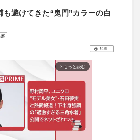
輔も避けてきた“鬼門”カラーの白
昌磨
印刷
もっと読む
arrow_forward_ios