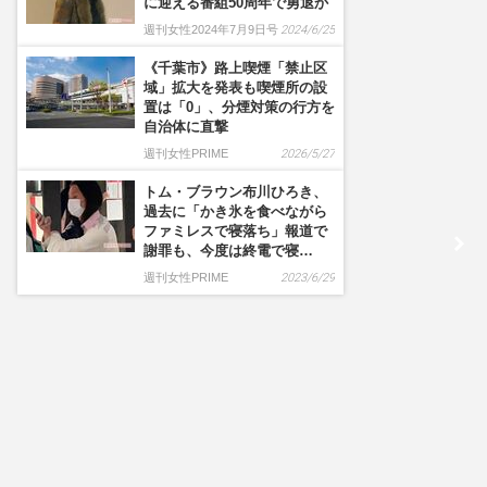
に迎える番組50周年で勇退か
週刊女性2024年7月9日号
2024/6/25
《千葉市》路上喫煙「禁止区
域」拡大を発表も喫煙所の設
置は「0」、分煙対策の行方を
自治体に直撃
週刊女性PRIME
2026/5/27
トム・ブラウン布川ひろき、
過去に「かき氷を食べながら
ファミレスで寝落ち」報道で
謝罪も、今度は終電で寝…
週刊女性PRIME
2023/6/29