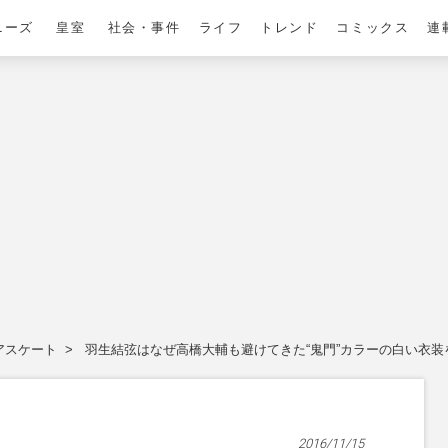
ニーズ
皇室
社会・事件
ライフ
トレンド
コミックス
連
アスケート
羽生結弦はなぜ高橋大輔も避けてきた“鬼門”カラーの白い衣装
2016/11/15