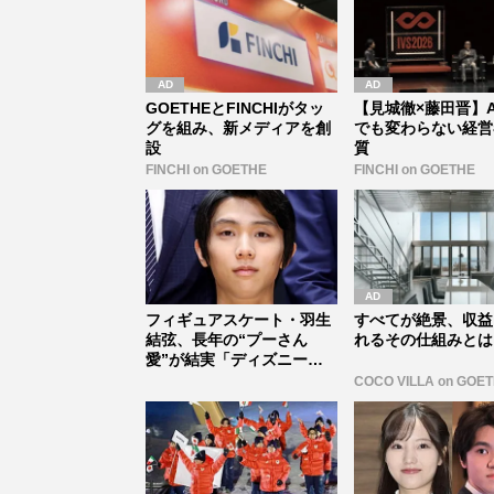
GOETHEとFINCHIがタッ
【見城徹×藤田晋】A
グを組み、新メディアを創
でも変わらない経営
設
質
FINCHI on GOETHE
FINCHI on GOETHE
フィギュアスケート・羽生
すべてが絶景、収益
結弦、長年の“プーさん
れるその仕組みとは
愛”が結実「ディズニーの
壁は世界一...
COCO VILLA on GOE