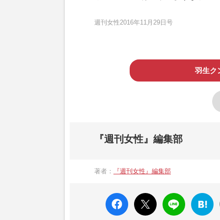
週刊女性2016年11月29日号
羽生ク
『週刊女性』編集部
著者：
『週刊女性』編集部
faceboo
X ポス
LINE
はてな
k いい
ト
ブック
ね
マーク