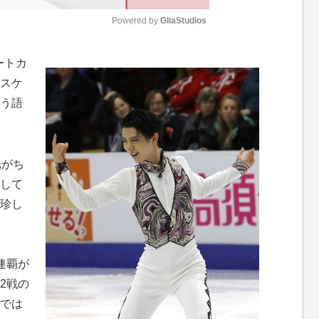
Powered by 
GliaStudios
M
ートカ
u
スケ
t
う語
e
光がち
して
珍し
連覇が
2戦の
では