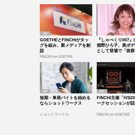
GOETHEとFINCHIがタッ
『しゃべくり007』
グを組み、新メディアを創
畑野ひろ子、美ボデ
設
として登場で「抜群
イルは...
FINCHI on GOETHE
短期・単発バイトを始める
FINCHI主催「IVS2
ならショットワークス
ークセッションが話
ショットワークス
FINCHI on GOETHE