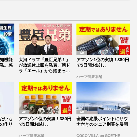
知機能
大河ドラマ『豊臣兄弟！』
アマゾン1位の実績！380円
発。感
が放送休止回を発表、朝ド
で5日間お試し。
ラ『エール』から始まった
「見習う...
ハーブ健康本舗
たいも
アマゾン1位の実績！380円
全国の絶景ポイントにサウ
の作り
で5日間お試し。
ナ付きのシェア別荘を展開
ハーブ健康本舗
COCO VILLA on GOETHE