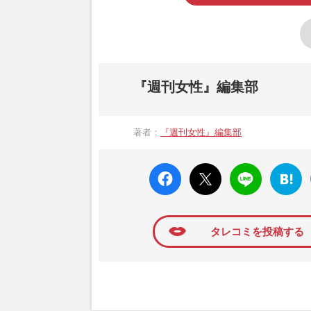
『週刊女性』編集部
著者：
『週刊女性』編集部
faceboo
X ポス
LINE
はてな
k いい
ト
ブック
ね
マーク
に追加
タレコミを投稿する