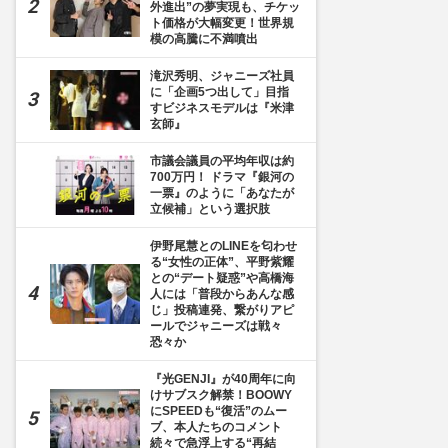
外進出”の夢実現も、チケッ
ト価格が大幅変更！世界規
模の高騰に不満噴出
滝沢秀明、ジャニーズ社員
に「企画5つ出して」目指
すビジネスモデルは『米津
玄師』
市議会議員の平均年収は約
700万円！ ドラマ『銀河の
一票』のように「あなたが
立候補」という選択肢
伊野尾慧とのLINEを匂わせ
る“女性の正体”、平野紫耀
との“デート疑惑”や高橋海
人には「普段からあんな感
じ」投稿連発、繋がりアピ
ールでジャニーズは戦々
恐々か
『光GENJI』が40周年に向
けサブスク解禁！BOOWY
にSPEEDも“復活”のムー
ブ、本人たちのコメント
続々で急浮上する“再結