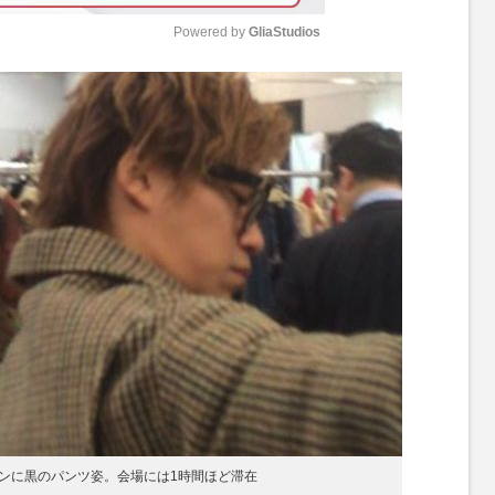
Powered by 
GliaStudios
M
u
t
e
ンに黒のパンツ姿。会場には1時間ほど滞在