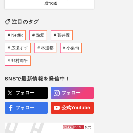
成”の道
注目のタグ
Netflix
熱愛
蒼井優
広瀬すず
林遣都
小栗旬
野村周平
SNSで最新情報を発信中！
フォロー
フォロー
フォロー
公式Youtube