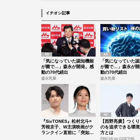
イチオシ記事
「気になっていた認知機能
「気になっていた認
が菌で…」森永が開発。感
が菌で…」森永が開
動の70代続出
動の70代続出
森永乳業
森永乳業
『SixTONES』松村北斗×
【西野亮廣】つくり
芳根京子、W主演映画がク
のを追求できる環境
ランクイン直前に「突如中
方とは
止...
FINCHI on GOETHE