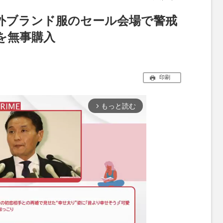
外ブランド服のセール会場で警戒
を無事購入
印刷
もっと読む
arrow_forward_ios