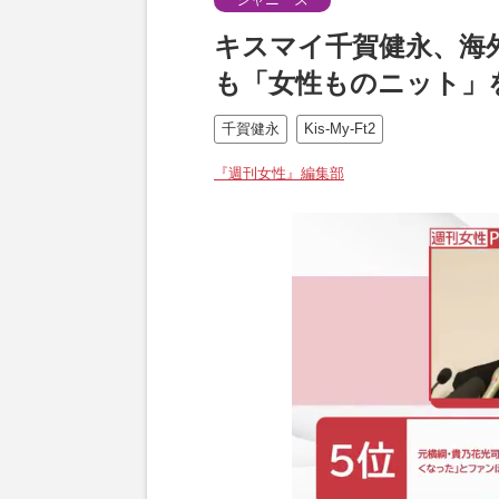
キスマイ千賀健永、海
も「女性ものニット」
千賀健永
Kis-My-Ft2
『週刊女性』編集部