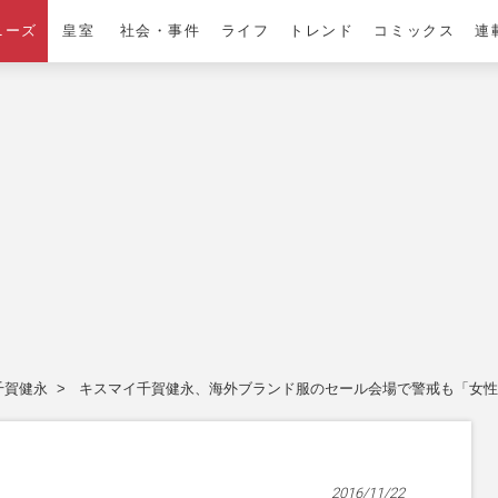
ニーズ
皇室
社会・事件
ライフ
トレンド
コミックス
連
千賀健永
キスマイ千賀健永、海外ブランド服のセール会場で警戒も「女性
2016/11/22