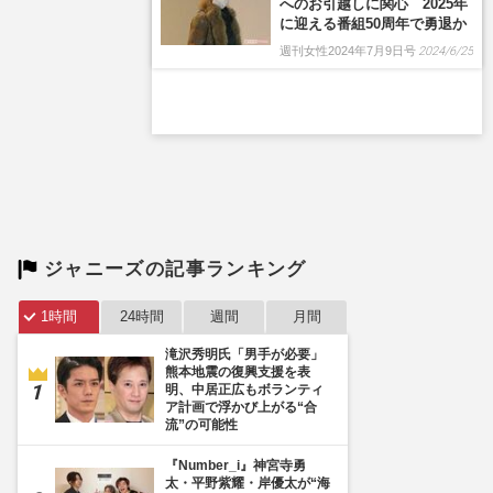
ジャニーズの記事ランキング
1時間
24時間
週間
月間
滝沢秀明氏「男手が必要」
熊本地震の復興支援を表
明、中居正広もボランティ
ア計画で浮かび上がる“合
流”の可能性
『Number_i』神宮寺勇
太・平野紫耀・岸優太が“海