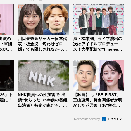
出演の
川口春奈＆サッカー日本代
嵐・松本潤、ライブ演出の
ィ軍団
表・板倉滉「匂わせゼロ
次はアイドルプロデュー
のスタ
婚」でも隠しきれなかった
ス！大手配信で“timelesz
セレブすぎ...
式...
026」ト
NHK職員への性加害で“出
【独自】元『BE:FIRST』
題に！
禁”食らった〈5年前の番組
三山凌輝、舞台関係者が明
出演者〉特定が進むも、ネ
かした花乃まりあ“密会報
ット...
道...
Recommended by