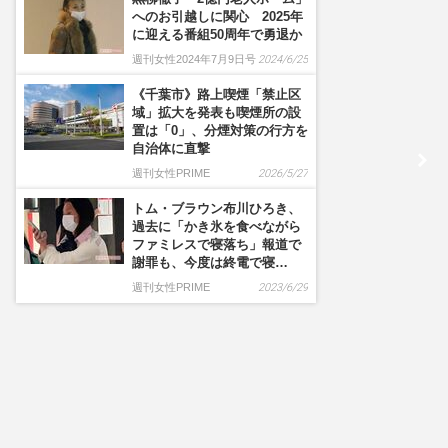
へのお引越しに関心 2025年
に迎える番組50周年で勇退か
週刊女性2024年7月9日号
2024/6/25
《千葉市》路上喫煙「禁止区
域」拡大を発表も喫煙所の設
置は「0」、分煙対策の行方を
自治体に直撃
週刊女性PRIME
2026/5/27
トム・ブラウン布川ひろき、
過去に「かき氷を食べながら
ファミレスで寝落ち」報道で
謝罪も、今度は終電で寝…
週刊女性PRIME
2023/6/29