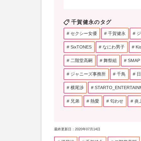
千賀健永のタグ
セクシー女優
千賀健永
ジ
SixTONES
なにわ男子
Ki
二階堂高嗣
舞祭組
SMAP
ジャニーズ事務所
千鳥
日
横尾渉
STARTO_ENTERTAIN
兄弟
熱愛
匂わせ
炎
最終更新日：2020年07月14日