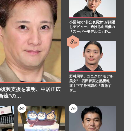
小栗旬の“非公表長女”が顔隠
しデビュー、透ける山田優の
「スーパーモデルに」野…
野村周平、ユニクロ“モデル
美女”・石田夢実と熱愛報
道！下半身強調の「過激す
の復興支援を表明、中居正広
ぎ…
合流”の…