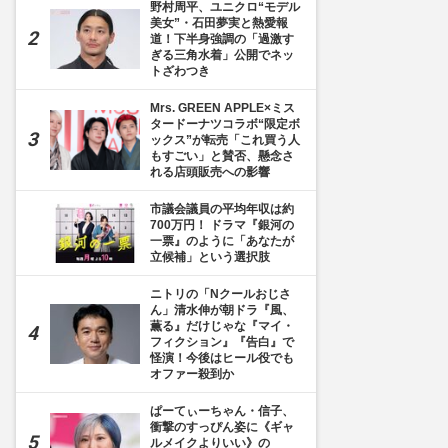
野村周平、ユニクロ“モデル
美女”・石田夢実と熱愛報
道！下半身強調の「過激す
ぎる三角水着」公開でネッ
トざわつき
Mrs. GREEN APPLE×ミス
タードーナツコラボ“限定ボ
ックス”が転売「これ買う人
もすごい」と賛否、懸念さ
れる店頭販売への影響
市議会議員の平均年収は約
700万円！ ドラマ『銀河の
一票』のように「あなたが
立候補」という選択肢
ニトリの「Nクールおじさ
ん」清水伸が朝ドラ『風、
薫る』だけじゃな『マイ・
フィクション』『告白』で
怪演！今後はヒール役でも
オファー殺到か
ぱーてぃーちゃん・信子、
衝撃のすっぴん姿に《ギャ
ルメイクよりいい》の