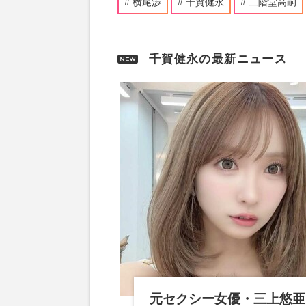
横尾渉
千賀健永
二階堂高嗣
千賀健永の最新ニュース
元セクシー女優・三上悠亜