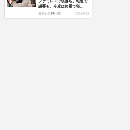
ファミレスで寝落ち」報道で
謝罪も、今度は終電で寝…
週刊女性PRIME
2023/6/29