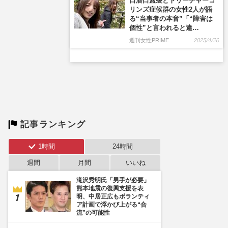
口唇口蓋裂とトリーチャーコ
リンズ症候群の女性2人が語
る“当事者の本音”「“障害は
個性”と言われると違…
週刊女性PRIME
2025/4/20
記事ランキング
1時間
24時間
週間
月間
いいね
滝沢秀明氏「男手が必要」
熊本地震の復興支援を表
明、中居正広もボランティ
ア計画で浮かび上がる“合
流”の可能性