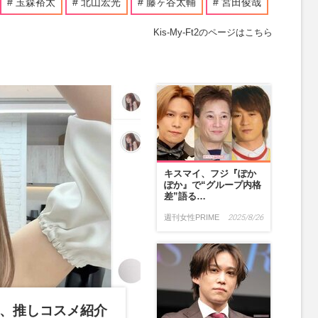
玉森裕太
北山宏光
藤ヶ谷太輔
宮田俊哉
Kis-My-Ft2のページはこちら
キスマイ、フジ『ぽか
ぽか』で“グループ内格
差”語る…
週刊女性PRIME
2025/8/26
、推しコスメ紹介