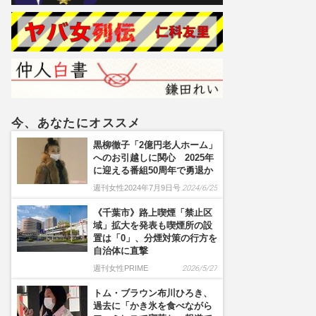
ト
今、あなたにオススメ
黒柳徹子「2億円老人ホーム」
へのお引越しに関心 2025年
に迎える番組50周年で勇退か
週刊女性2024年7月9日号
2024/6/25
《千葉市》路上喫煙「禁止区
域」拡大を発表も喫煙所の設
置は「0」、分煙対策の行方を
自治体に直撃
週刊女性PRIME
2026/5/27
トム・ブラウン布川ひろき、
過去に「かき氷を食べながら