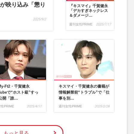
バーが映り込み「懲り
『キスマイ』千賀健永
「デカすぎネックレス
＆ダメージ…
2025/9/2
週刊女性PRIME
2025/7/17
-My-Ft2・千賀健永
キスマイ・千賀健永の書籍が
Tubeで“ホスト級”すっ
情報解禁前“トラブル”で「仕
公開「誰…
事を別…
性PRIME
2025/4/11
週刊女性PRIME
2025/2/28
もっと見る