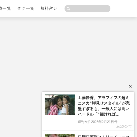
載一覧
タグ一覧
無料占い
×
工藤静香、アラフィフの超ミ
ニスカ“脚見せスタイル”が完
璧すぎるも、一般人には高い
ハードル「“細ければ…
週刊女性2023年2月21日号
2023/2/11