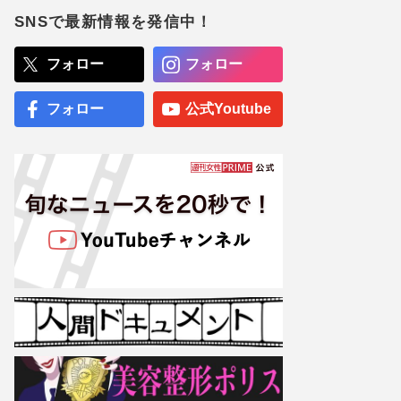
リーに波紋！“わかりやすい
猛毒”投入ダメージを受ける
SNSで最新情報を発信中！
大人が大量発生、“子ども向
け作品”にハマる理由
フォロー
フォロー
小栗旬の“非公表長女”が顔
隠しデビュー、透ける山田
優の「スーパーモデルに」
フォロー
公式Youtube
野望
専門医が厳選した「がんに
勝てる10食材」徹底活用マ
ル秘テクニック、1日10点
満点の“早見シート”簡単管
理で手軽にがん予防
【大阪より強引？】横浜
市、’27年花博に合わせ「市
内全域」路上喫煙禁止方針
も、喫煙所整備は“ノープラ
ン”の現状
『映画ちいかわ 人魚の島の
ひみつ』入場者特典第2弾
にボンボンドロップシール
配布、“ファン以外”も飛び
ついた第1弾と衝撃のラス