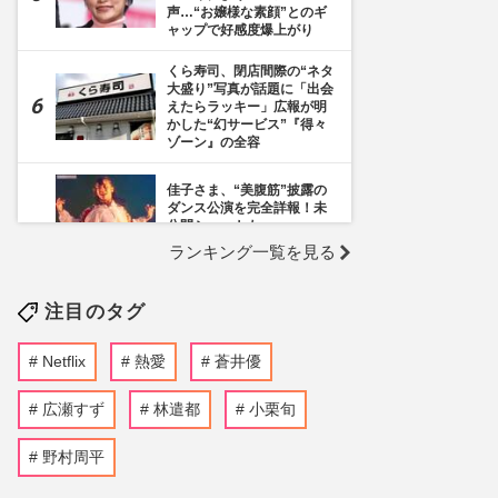
声…“お嬢様な素顔”とのギ
ャップで好感度爆上がり
くら寿司、閉店間際の“ネタ
大盛り”写真が話題に「出会
えたらラッキー」広報が明
かした“幻サービス”『得々
ゾーン』の全容
佳子さま、“美腹筋”披露の
ダンス公演を完全詳報！未
公開ショットも
ランキング一覧を見る
《千葉市》路上喫煙「禁止
区域」拡大を発表も喫煙所
注目のタグ
の設置は「0」、分煙対策
の行方を自治体に直撃
Netflix
熱愛
蒼井優
SixTONES・ジェシー、綾
瀬はるかとの熱愛報道から
2年も「結婚計画はいった
広瀬すず
林遣都
小栗旬
ん白紙」“待たせ続ける”グ
ループ事情
野村周平
『映画ちいかわ』のストー