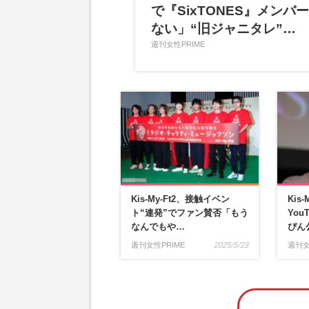
で『SixTONES』メン
ない」“旧ジャニタレ”…
週刊女性PRIME
Kis-My-Ft2、接触イベン
Kis
ト“連発”でファン賛否「もう
You
なんでもや…
ぴん
週刊女性PRIME
2025/5/23
週刊女