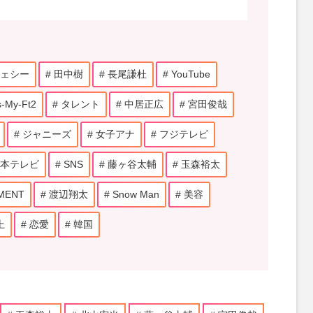
ェシー
田中樹
長尾謙杜
YouTube
s-My-Ft2
タレント
中居正広
宮田俊哉
ジャニーズ
女子アナ
フジテレビ
本テレビ
SNS
藤ヶ谷太輔
玉森裕太
MENT
渡辺翔太
Snow Man
美容
上
恋愛
韓国