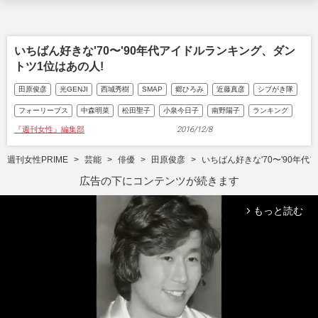
いちばん好きな'70〜'90年代アイドルランキング、ダン
トツ1位はあの人!
田原俊彦
光GENJI
西城秀樹
SMAP
郷ひろみ
近藤真彦
シブがき隊
フォーリーブス
中森明菜
松田聖子
小泉今日子
南野陽子
ランキング
『週刊女性』編集部
2016/12/8
週刊女性PRIME
芸能
俳優
田原俊彦
いちばん好きな'70〜'90年
広告の下にコンテンツが続きます
もっと読む
arrow_forward_ios