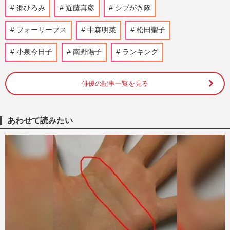
れぞ欽ちゃん節」視聴者から…
郷ひろみ
近藤真彦
シブがき隊
週刊女性PRIME
2025/9/3
フォーリーブス
中森明菜
松田聖子
中居正広に国分太一、田原俊彦、山口達也
小泉今日子
も…相次ぐベテラン旧ジャニーズの失態
南野陽子
ランキング
も、なぜアップデートできな…
週刊女性2025年7月29日・8月5日号
2025/7/21
俳優の記事一覧を見る
田原俊彦に起きた新曲イベントに祝い花ナ
シ・NHK“出禁”の異変、TBS山本恵里伽
あわせて読みたい
アナへのセクハラ言動が原因…
週刊女性2025年7月15日号
2025/6/30
元TOKIO・国分太一、元SMAP・中居正
広、田原俊彦「アイドルからきちんと卒業
できない」悲しき中年の勘違い
週刊女性PRIME
2025/6/27
田原俊彦、TBS山本恵里伽アナへのセクハ