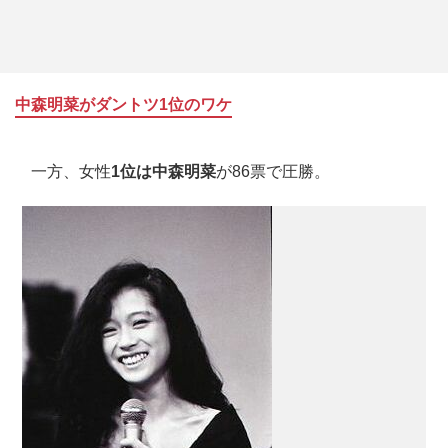
中森明菜がダントツ1位のワケ
一方、女性
1位は中森明菜
が86票で圧勝。