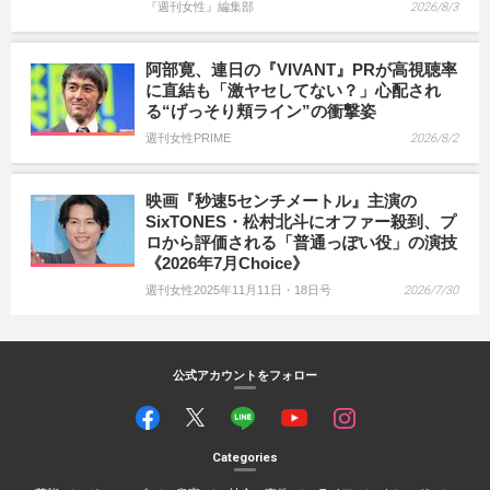
『週刊女性』編集部
2026/8/3
阿部寛、連日の『VIVANT』PRが高視聴率
に直結も「激ヤセしてない？」心配され
る“げっそり頬ライン”の衝撃姿
週刊女性PRIME
2026/8/2
映画『秒速5センチメートル』主演の
SixTONES・松村北斗にオファー殺到、プ
ロから評価される「普通っぽい役」の演技
《2026年7月Choice》
週刊女性2025年11月11日・18日号
2026/7/30
公式アカウントをフォロー
Categories