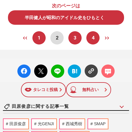
次のページは
半田健人が昭和のアイドル史をひもとく
1
2
3
4
facebo
X ポス
LINE
はてな
コメン
ok い
ト
ブック
ト
いね
マーク
に追加
タレコミ投稿
無料占い
田原俊彦に関する記事一覧
『24時間テレビ』全日本仮装大賞チャリテ
田原俊彦
光GENJI
西城秀樹
SMAP
ィSPの萩本欽一MCに「もはや老害」「こ