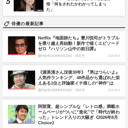
悟「何をされたかわかってしまっ
た」
俳優の最新記事
Netflix『地面師たち』豊川悦司がトラブル
を乗り越え再始動！新作で描くエピソード
ゼロ『ハリソン山中の前日譚』
週刊女性2026年8月18日・25日号
2026/8/4
《渥美清さん没後30年》『男はつらいよ』
人気作ランキング、48作品から選ばれた栄
えある1位と評論家イチ推しの“神作”は
週刊女性2026年8月18日・25日号
2026/8/4
阿部寛、超シンプルな「レトロ感」満載ホ
ームページがついに“進化”で「時代が終わ
った」トレンド入りの大騒ぎ《2026年8月
Choice》