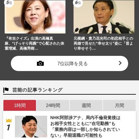
『有吉クイズ』出演の高橋真
元横綱・貴乃花光司の初恋相手との
麻、“げっそり両腕”で心配された体
再婚で見せた“幸せ太り”姿に「昔よ
重増減、高橋秀樹…
り幸せそう…
7位以降を見る
芸能の記事ランキング
1時間
24時間
週間
月間
NHK阿部渉アナ、局内不倫発覚後は
お相手女性とともに“在宅勤務”も
「業務内容は一部しか知らされてい
ない」早期退職の可能性も