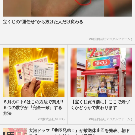
ラ騒動でNHK“出禁”の可能性 30年前の
失言から再びの“干され危機…
週刊女性PRIME
2025/6/25
宝くじの“運任せ”から抜けた人だけ変わる
PR(合同会社デジタルファーム )
８月のロト6はこの方法で買え!!
【宝くじ買う前に】ここで気づ
６つの数字が『完全一致』する
くかどうかで変わります
方法
PR(株式会社MURA)
PR(合同会社デジタルファーム )
大河ドラマ『豊臣兄弟！』が放送休止回を発表、朝ド