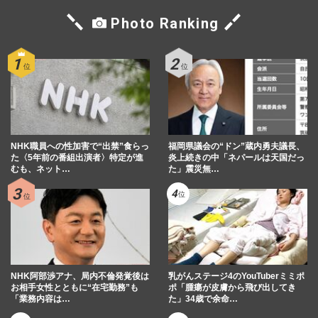
Photo Ranking
NHK職員への性加害で“出禁”食らっ
福岡県議会の“ドン”蔵内勇夫議長、
た〈5年前の番組出演者〉特定が進
炎上続きの中「ネパールは天国だっ
むも、ネット…
た」震災無…
NHK阿部渉アナ、局内不倫発覚後は
乳がんステージ4のYouTuberミミポ
お相手女性とともに“在宅勤務”も
ポ「腫瘍が皮膚から飛び出してき
「業務内容は…
た」34歳で余命…