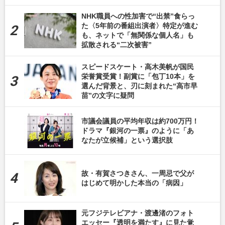
NHK職員への性加害で“出禁”食らっ
た〈5年前の番組出演者〉特定が進む
も、ネットで「無関係な個人名」も
拡散される“二次被害”
スピードスケート・高木美帆が国民
栄誉賞受賞！副賞に「包丁10本」を
選んだ背景と、刃に刻まれた“高市早
苗”の文字に疑問
市議会議員の平均年収は約700万円！
ドラマ『銀河の一票』のように「あ
なたが立候補」という選択肢
故・有賀さつきさん、一周忌で父が
はじめて明かした本当の「病因」
元フジテレビアナ・渡邊渚のフォト
エッセー『透明を満たす』に見た覚