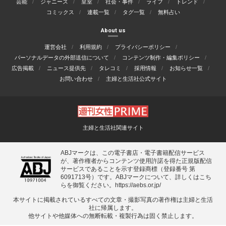
芸能
ジャニーズ
皇室
社会・事件
ライフ
トレンド
コミックス
連載一覧
タグ一覧
無料占い
About us
運営会社
利用規約
プライバシーポリシー
パーソナルデータの外部送信について
コンテンツ制作・編集ポリシー
広告掲載
ニュース提供先
タレコミ
採用情報
お知らせ一覧
お問い合わせ
主婦と生活社公式サイト
主婦と生活社関連サイト
ABJマークは、この電子書店・電子書籍配信サービス
が、著作権者からコンテンツ使用許諾を得た正規版配信
サービスであることを示す登録商標（登録番号 第
6091713号）です。ABJマークについて、詳しくはこち
らを御覧ください。
https://aebs.or.jp/
本サイトに掲載されているすべての⽂章・撮影写真の著作権は主婦と⽣活
社に帰属します。
他サイトや他媒体への無断転載・複製⾏為は固く禁⽌します。