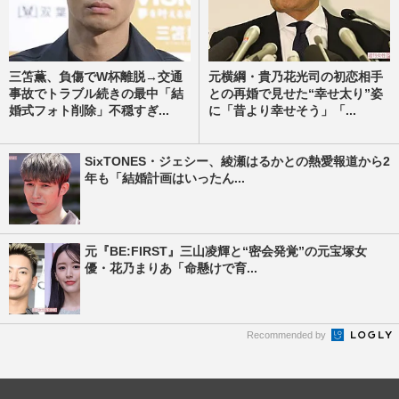
三笘薫、負傷でW杯離脱→交通
元横綱・貴乃花光司の初恋相手
事故でトラブル続きの最中「結
との再婚で見せた“幸せ太り”姿
婚式フォト削除」不穏すぎ...
に「昔より幸せそう」「...
SixTONES・ジェシー、綾瀬はるかとの熱愛報道から2
年も「結婚計画はいったん...
元『BE:FIRST』三山凌輝と“密会発覚”の元宝塚女
優・花乃まりあ「命懸けで育...
Recommended by