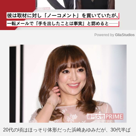
Powered by 
GliaStudios
M
u
t
e
20代の頃はほっそり体形だった浜崎あゆみだが、30代半ば