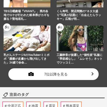
TBS日曜劇場『VIVANT』、県内各
くら寿司、閉店間際の“ネタ大盛
地でロケが行われた岐阜県がカギを
り”写真が話題に「出会えたらラッ
握る？聖地巡礼…
キー」広報が明…
乳がんステージ4のYouTuberミミポ
工藤静香が披露した“個性派”私服に
ポ「腫瘍が皮膚から飛び出してき
「季節感なし」「ムレそう」ネット
た」34歳で余命…
でツッコミ…
7位以降を見る
注目のタグ
中居正広
地震
震災
熊本震災