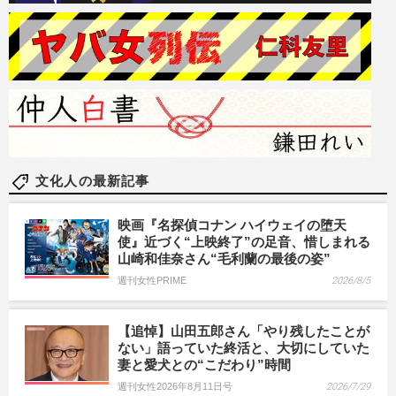
文化人の最新記事
映画『名探偵コナン ハイウェイの堕天
使』近づく“上映終了”の足音、惜しまれる
山崎和佳奈さん“毛利蘭の最後の姿”
週刊女性PRIME
2026/8/5
【追悼】山田五郎さん「やり残したことが
ない」語っていた終活と、大切にしていた
妻と愛犬との“こだわり”時間
週刊女性2026年8月11日号
2026/7/29