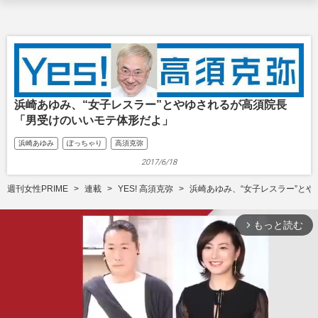
浜崎あゆみ、“女子レスラー”とやゆされるが高須院長
「男受けのいいモテ体形だよ」
浜崎あゆみ
ぽっちゃり
高須克弥
2017/6/18
週刊女性PRIME
連載
YES! 高須克弥
浜崎あゆみ、“女子レスラー”と
もっと読む
arrow_forward_ios