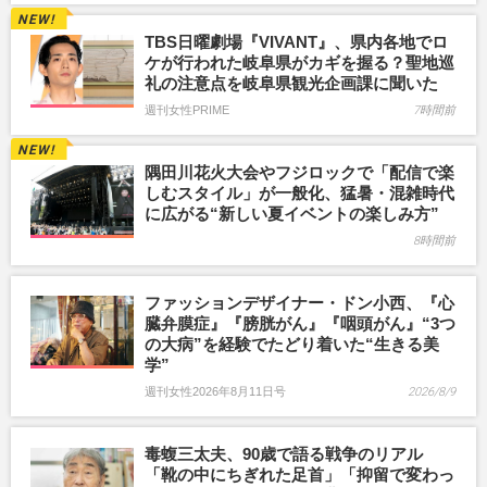
TBS日曜劇場『VIVANT』、県内各地でロ
ケが行われた岐阜県がカギを握る？聖地巡
礼の注意点を岐阜県観光企画課に聞いた
週刊女性PRIME
7時間前
隅田川花火大会やフジロックで「配信で楽
しむスタイル」が一般化、猛暑・混雑時代
に広がる“新しい夏イベントの楽しみ方”
8時間前
ファッションデザイナー・ドン小西、『心
臓弁膜症』『膀胱がん』『咽頭がん』“3つ
の大病”を経験でたどり着いた“生きる美
学”
週刊女性2026年8月11日号
2026/8/9
毒蝮三太夫、90歳で語る戦争のリアル
「靴の中にちぎれた足首」「抑留で変わっ