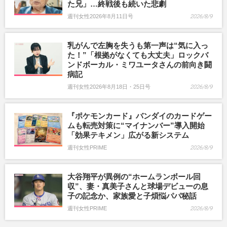
た兄」…終戦後も続いた悲劇
週刊女性2026年8月11日号
2026/8/9
乳がんで左胸を失うも第一声は“気に入っ
た！”「根拠がなくても大丈夫」ロックバ
ンドボーカル・ミワユータさんの前向き闘
病記
週刊女性2026年8月18日・25日号
2026/8/9
『ポケモンカード』バンダイのカードゲー
ムも転売対策に“マイナンバー”導入開始
「効果テキメン」広がる新システム
週刊女性PRIME
2026/8/9
大谷翔平が異例の“ホームランボール回
収”、妻・真美子さんと球場デビューの息
子の記念か、家族愛と子煩悩パパ秘話
週刊女性PRIME
2026/8/9