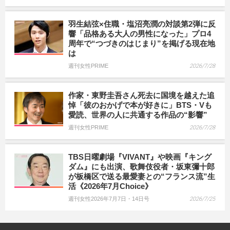
羽生結弦×住職・塩沼亮潤の対談第2弾に反
響「品格ある大人の男性になった」プロ4
周年で“つづきのはじまり”を掲げる現在地
は
週刊女性PRIME
2026/7/28
作家・東野圭吾さん死去に国境を越えた追
悼「彼のおかげで本が好きに」BTS・Vも
愛読、世界の人に共通する作品の“影響”
週刊女性PRIME
2026/7/28
TBS日曜劇場『VIVANT』や映画『キング
ダム』にも出演、歌舞伎役者・坂東彌十郎
が板橋区で送る最愛妻との“フランス流”生
活《2026年7月Choice》
週刊女性2026年7月7日・14日号
2026/7/25