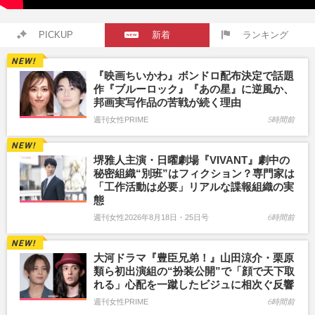
PICKUP
新着
ランキング
『映画ちいかわ』ボンドロ配布決定で話題
作『ブルーロック』『あの星』に逆風か、
邦画実写作品の苦戦が続く理由
週刊女性PRIME
5時間前
堺雅人主演・日曜劇場『VIVANT』劇中の
秘密組織“別班”はフィクション？専門家は
「工作活動は必要」リアルな諜報組織の実
態
週刊女性2026年8月18日・25日号
6時間前
大河ドラマ『豊臣兄弟！』山田涼介・栗原
類ら初出演組の“扮装公開”で「顔で天下取
れる」心配を一蹴したビジュに相次ぐ反響
週刊女性PRIME
6時間前