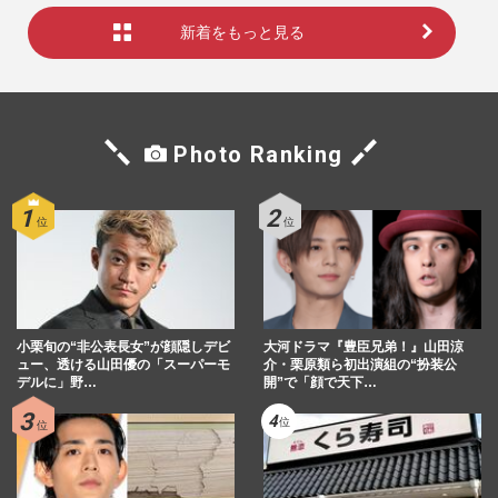
新着をもっと見る
Photo Ranking
小栗旬の“非公表長女”が顔隠しデビ
大河ドラマ『豊臣兄弟！』山田涼
ュー、透ける山田優の「スーパーモ
介・栗原類ら初出演組の“扮装公
デルに」野…
開”で「顔で天下…