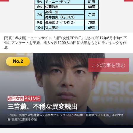
[写真 1/5枚目] ニュースサイト『週刊女性PRIME』ほかで2017年6月中旬〜下
旬にアンケートを実施。成人女性1200人の回答結果をもとにランキングを作
成
この記事を読む
L
U
o
n
a
m