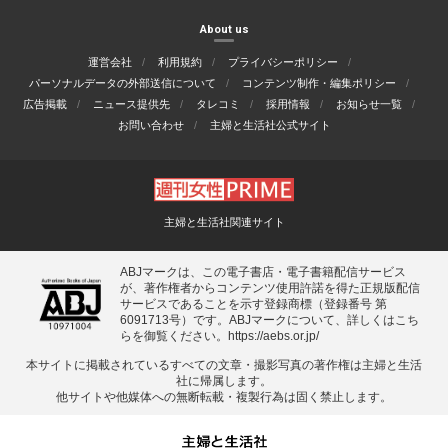
About us
運営会社
利用規約
プライバシーポリシー
パーソナルデータの外部送信について
コンテンツ制作・編集ポリシー
広告掲載
ニュース提供先
タレコミ
採用情報
お知らせ一覧
お問い合わせ
主婦と生活社公式サイト
主婦と生活社関連サイト
ABJマークは、この電子書店・電子書籍配信サービス
が、著作権者からコンテンツ使用許諾を得た正規版配信
サービスであることを示す登録商標（登録番号 第
6091713号）です。ABJマークについて、詳しくはこち
らを御覧ください。
https://aebs.or.jp/
本サイトに掲載されているすべての⽂章・撮影写真の著作権は主婦と⽣活
社に帰属します。
他サイトや他媒体への無断転載・複製⾏為は固く禁⽌します。