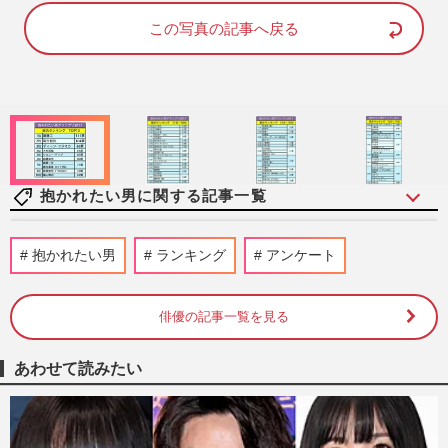
d
u
e
t
d
e
この写真の記事へ戻る
:
1
0
0
.
0
0
%
抱かれたい男に関する記事一覧
【抱かれたい男2022】おディーン様、僅差
抱かれたい男
ランキング
アンケート
で抜かれる！【癒されたい男】1位は堂々
のぶっちぎり
週刊女性2022年7月26日・8月2日号
2022/7/19
俳優の記事一覧を見る
【抱かれたい・癒されたい男2020】佐藤健
あわせて読みたい
がV2！ 抱かれたくない男に急上昇したの
は
週刊女性2020年7月21日号
2020/7/10