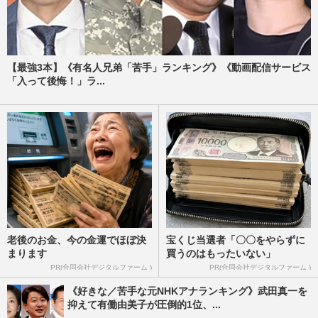
【最強3本】《有名人兄弟「苦手」ランキング》《動画配信サービス
「入って後悔！」ラ...
老後のお金、今の金運でほぼ決
宝くじ当選者「〇〇をやらずに
まります
買うのはもったいない」
PR(合同会社デジタルファーム )
PR(合同会社デジタルファーム )
《好きな／苦手な元NHKアナランキング》武田真一を
抑えて有働由美子が圧倒的1位、...