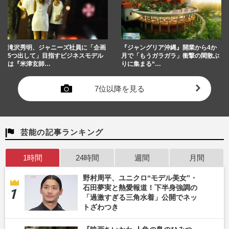
滝沢秀明、ジャニーズ社員に「企画
『ジャングリア沖縄』開業から4か
5つ出して」目指すビジネスモデル
月で「もうガラガラ」衝撃の閑散ぶ
は『米津玄師…
りに集まる“…
7位以降を見る
芸能の記事ランキング
1時間
24時間
週間
月間
野村周平、ユニクロ“モデル美女”・
石田夢実と熱愛報道！下半身強調の
「過激すぎる三角水着」公開でネッ
トざわつき