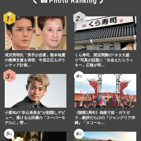
Photo Ranking
滝沢秀明氏「男手が必要」熊本地震
くら寿司、閉店間際の“ネタ大盛
の復興支援を表明、中居正広もボラ
り”写真が話題に「出会えたらラッ
ンティア計画…
キー」広報が明…
小栗旬の“非公表長女”が顔隠しデビ
《開業1周年》倒産寸前・ガラガ
ュー、透ける山田優の「スーパーモ
ラ…酷評だらけの『ジャングリア沖
デルに」野…
縄』「スコール…