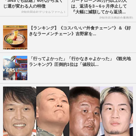
「SNSでも話題」60代から宝く
カードローン50万円以上の人
じ運が変わる人の特徴
は、返済を3～6ヶ月停止して
『大幅に減額してから返済...
PR(合同会社デジタルファーム )
PR(渋谷法務総合事務所)
【ランキング】《コスパいい“外食チェーン”》＆《好
きなラーメンチェーン》吉野家を...
「行ってよかった」「行かなきゃよかった」《観光地
ランキング》圧倒的1位は「値段以...