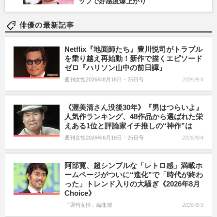
ップで好感度爆上がり
俳優の最新記事
Netflix『地面師たち』豊川悦司がトラブル
を乗り越え再始動！新作で描くエピソード
ゼロ『ハリソン山中の前日譚』
週刊女性2026年8月18日・25日号
2026/8/4
《渥美清さん没後30年》『男はつらいよ』
人気作ランキング、48作品から選ばれた栄
えある1位と評論家イチ推しの“神作”は
週刊女性2026年8月18日・25日号
2026/8/4
阿部寛、超シンプルな「レトロ感」満載ホ
ームページがついに“進化”で「時代が終わ
った」トレンド入りの大騒ぎ《2026年8月
Choice》
『週刊女性』編集部
2026/8/3