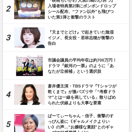
『映画ちいかわ 人魚の島のひみつ』
入場者特典第2弾にボンボンドロップ
シール配布、“ファン以外”も飛びつ
いた第1弾と衝撃のラスト
『天までとどけ』で起きていた陰湿
イジメ、長女役・若林志穂が衝撃の
告白
市議会議員の平均年収は約700万円！
ドラマ『銀河の一票』のように「あ
なたが立候補」という選択肢
蒼井優主演・TBSドラマ『Tシャツが
乾くまで』が激バズリ中「“考察ドラ
マ”とは一線を画している」散りばめ
られた伏線よりも大事な要素
ぱーてぃーちゃん・信子、衝撃のす
っぴん姿に《ギャルメイクよりい
い》の声…“お嬢様な素顔”とのギャ