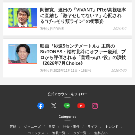
阿部寛、連日の『VIVANT』PRが高視聴率
に直結も「激ヤセしてない？」心配され
る“げっそり頬ライン”の衝撃姿
週刊女性PRIME
2026/8/2
映画『秒速5センチメートル』主演の
SixTONES・松村北斗にオファー殺到、プ
ロから評価される「普通っぽい役」の演技
《2026年7月Choice》
週刊女性2025年11月11日・18日号
2026/7/30
公式アカウントをフォロー
Categories
芸能
ジャニーズ
皇室
社会・事件
ライフ
トレンド
コミックス
連載一覧
タグ一覧
無料占い