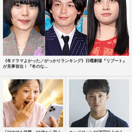
『抱かれたくない男』クロちゃん急上昇に
「それだけ僕にゾクゾクしてるってこと」
週刊女性2019年8月20・27日号
2019/8/15
元SMAPに割って入った手越！『抱かれた
くないジャニーズ』全メンバーを公開
週刊女性2019年8月20・27日号
2019/8/13
《冬ドラマよかった／がっかりランキング》日曜劇場『リブート』
が見事首位！『冬のな...
キムタク、宮迫、山里の名前も！『抱かれ
たくない男』に選ばれた理不尽な理由
週刊女性2019年8月20・27日号
2019/8/10