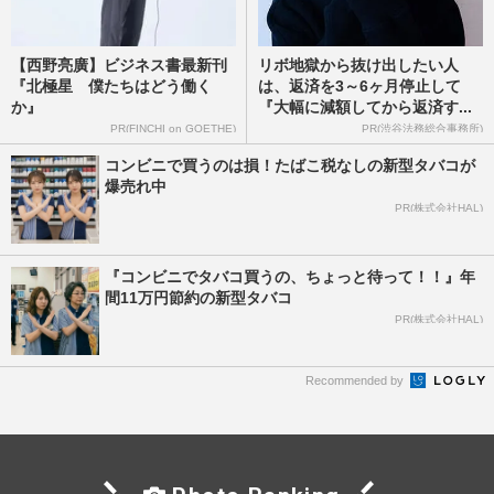
【西野亮廣】ビジネス書最新刊
リボ地獄から抜け出したい人
『北極星 僕たちはどう働く
は、返済を3～6ヶ月停止して
か』
『大幅に減額してから返済す...
PR(FINCHI on GOETHE)
PR(渋谷法務総合事務所)
コンビニで買うのは損！たばこ税なしの新型タバコが
爆売れ中
PR(株式会社HAL)
『コンビニでタバコ買うの、ちょっと待って！！』年
間11万円節約の新型タバコ
PR(株式会社HAL)
Recommended by