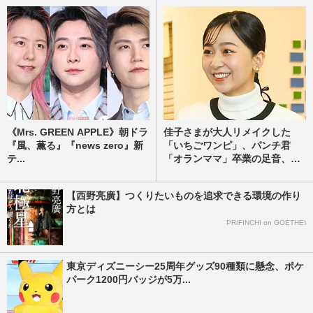
《Mrs. GREEN APPLE》朝ドラ
佳子さまが大人リメイクした
『風、薫る』『news zero』新
「いちごワンピ」、パンチ君
テ...
「オランママ」卒業の足音、
劇...
【西野亮廣】つくりたいものを追求できる環境の作り
方とは
PR(FINCHI on GOETHE)
東京ディズニーシー25周年グッズ90種類に懸念、ポケ
パーク1200円バッジが5万...