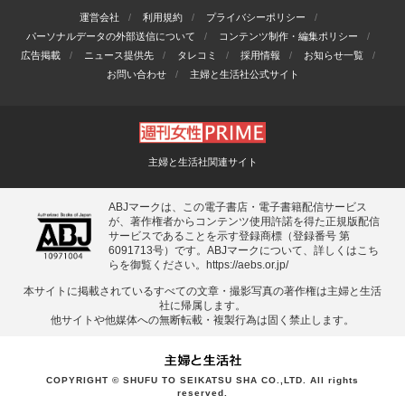
運営会社
利用規約
プライバシーポリシー
パーソナルデータの外部送信について
コンテンツ制作・編集ポリシー
広告掲載
ニュース提供先
タレコミ
採用情報
お知らせ一覧
お問い合わせ
主婦と生活社公式サイト
主婦と生活社関連サイト
ABJマークは、この電子書店・電子書籍配信サービス
が、著作権者からコンテンツ使用許諾を得た正規版配信
サービスであることを示す登録商標（登録番号 第
6091713号）です。ABJマークについて、詳しくはこち
らを御覧ください。
https://aebs.or.jp/
本サイトに掲載されているすべての⽂章・撮影写真の著作権は主婦と⽣活
社に帰属します。
他サイトや他媒体への無断転載・複製⾏為は固く禁⽌します。
COPYRIGHT © SHUFU TO SEIKATSU SHA CO.,LTD. All rights
reserved.