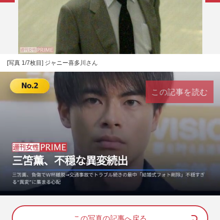
[写真 1/7枚目] ジャニー喜多川さん
この記事を読む
L
U
o
n
a
m
d
u
e
t
d
e
この写真の記事へ戻る
: