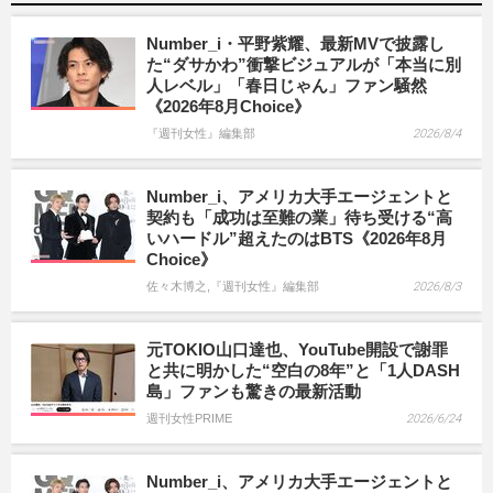
Number_i・平野紫耀、最新MVで披露し
た“ダサかわ”衝撃ビジュアルが「本当に別
人レベル」「春日じゃん」ファン騒然
《2026年8月Choice》
『週刊女性』編集部
2026/8/4
Number_i、アメリカ大手エージェントと
契約も「成功は至難の業」待ち受ける“高
いハードル”超えたのはBTS《2026年8月
Choice》
佐々木博之,『週刊女性』編集部
2026/8/3
元TOKIO山口達也、YouTube開設で謝罪
と共に明かした“空白の8年”と「1人DASH
島」ファンも驚きの最新活動
週刊女性PRIME
2026/6/24
Number_i、アメリカ大手エージェントと