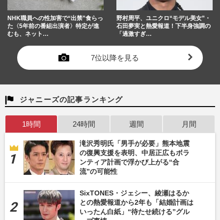
NHK職員への性加害で“出禁”食らっ
野村周平、ユニクロ“モデル美女”・
た〈5年前の番組出演者〉特定が進
石田夢実と熱愛報道！下半身強調の
むも、ネット…
「過激すぎ…
7位以降を見る
ジャニーズの記事ランキング
1時間
24時間
週間
月間
滝沢秀明氏「男手が必要」熊本地震
の復興支援を表明、中居正広もボラ
ンティア計画で浮かび上がる“合
流”の可能性
SixTONES・ジェシー、綾瀬はるか
との熱愛報道から2年も「結婚計画は
いったん白紙」“待たせ続ける”グル