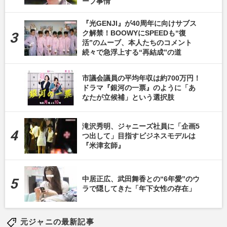
ープ事情
『光GENJI』が40周年に向けサブス
ク解禁！BOOWYにSPEEDも“復
活”のムーブ、本人たちのコメント
続々で急浮上する“再結成”の道
市議会議員の平均年収は約700万円！
ドラマ『銀河の一票』のように「あ
なたが立候補」という選択肢
滝沢秀明、ジャニーズ社員に「企画5
つ出して」目指すビジネスモデルは
『米津玄師』
中居正広、武田舞香との“6年愛”のウ
ラで隠してきた「年下女性の存在」
元ジャニの最新記事