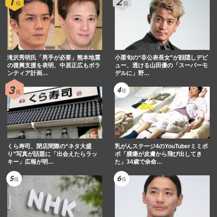
山田涼介、ドラマ『一次元の挿し木』撮影
中での初ソロドームツアーで見せた“涙”の
理由、Hey! Say! JUMPメ…
週刊女性PRIME
2026/8/3
滝沢秀明氏「男手が必要」熊本地震
小栗旬の“非公表長女”が顔隠しデビ
二宮和也、YouTube『よにのちゃんねる』
の復興支援を表明、中居正広もボラ
ュー、透ける山田優の「スーパーモ
で山田涼介の“お友達”に有名ホストを推
ンティア計画…
デルに」野…
薦、歌舞伎町に“急接近”…
週刊女性PRIME
2026/7/29
嵐・大野智、STARTO社の退所発表に秘め
られた“引退”の本音「言わない美学」が示
すグループへの敬意と“5…
くら寿司、閉店間際の“ネタ大盛
乳がんステージ4のYouTuberミミポ
週刊女性2026年3月24日・31日号
2026/7/17
り”写真が話題に「出会えたらラッ
ポ「腫瘍が皮膚から飛び出してき
キー」広報が明…
た」34歳で余命…