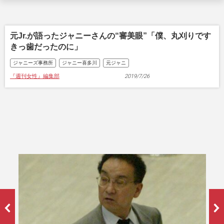
元Jr.が語ったジャニーさんの“審美眼”「僕、丸刈りです
きっ歯だったのに」
ジャニーズ事務所
ジャニー喜多川
元ジャニ
『週刊女性』編集部
2019/7/26