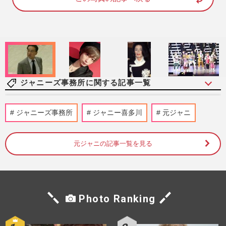
1
0
0
.
0
0
%
ジャニーズ事務所に関する記事一覧
『Aぇ!group』末澤誠也、村重杏奈とのデ
ジャニーズ事務所
ジャニー喜多川
元ジャニ
ート企画で見せた“オレ様”本性「ちっこい
なこの男」ファンの擁護…
『週刊女性』編集部
2026/8/7
元ジャニの記事一覧を見る
SixTONES田中樹が過去のSNS流出騒動を
コンサートのトークでネタにしてファンの
間で賛否に 流出女性は「も…
Photo Ranking
『週刊女性』編集部
2026/8/5