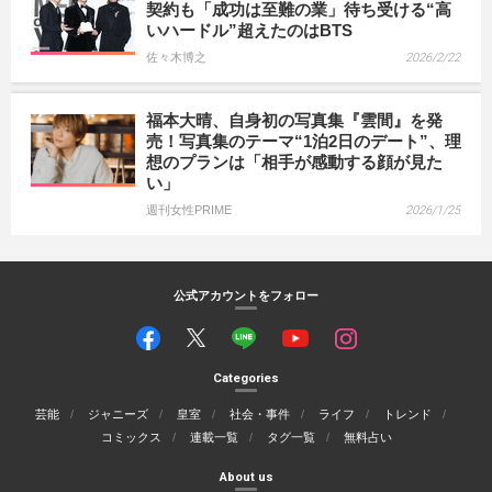
契約も「成功は至難の業」待ち受ける“高
いハードル”超えたのはBTS
佐々木博之
2026/2/22
福本大晴、自身初の写真集『雲間』を発
売！写真集のテーマ“1泊2日のデート”、理
想のプランは「相手が感動する顔が見た
い」
週刊女性PRIME
2026/1/25
公式アカウントをフォロー
Categories
芸能
ジャニーズ
皇室
社会・事件
ライフ
トレンド
コミックス
連載一覧
タグ一覧
無料占い
About us