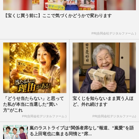
【宝くじ買う前に】ここで気づくかどうかで変わります
PR(合同会社デジタルファーム )
「どうせ当たらない」と思って
宝くじを知らないまま買う人ほ
た私が本当に当選した“買い
ど、外れ続けます
方”がこれ
PR(合同会社デジタルファーム )
PR(合同会社デジタルファーム)
嵐のラストライブは“関係者席なし”報道、“嵐愛”を語
る上田竜也に集まる同情と“席...