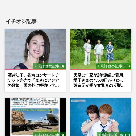
イチオシ記事
⭐ 高評価の記事(8)
⭐ 高評価の記事(9.8)
酒井法子、香港コンサートチ
天皇ご一家が2年連続ご着用、
ケット完売で「まさにアジア
愛子さまの“5500円かりゆし”
の歌姫」国内外に根強いファ
製造元が明かす驚きの反響
ンで完全復活か
「まさかうちの商品とは…」
⭐ 高評価の記事(8)
⭐ 高評価の記事(10)