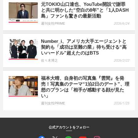
元TOKIO山口達也、YouTube開設で謝罪
と共に明かした“空白の8年”と「1人DASH
島」ファンも驚きの最新活動
週刊女性PRIME
2026/6/24
Number_i、アメリカ大手エージェントと
契約も「成功は至難の業」待ち受ける“高
いハードル”超えたのはBTS
佐々木博之
2026/2/22
福本大晴、自身初の写真集『雲間』を発
売！写真集のテーマ“1泊2日のデート”、理
想のプランは「相手が感動する顔が見た
い」
週刊女性PRIME
2026/1/25
公式アカウントをフォロー