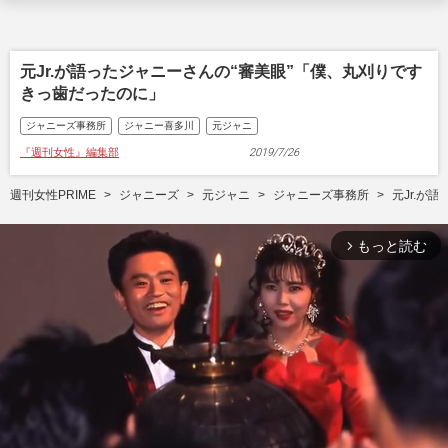
元Jr.が語ったジャニーさんの“審美眼”「僕、丸刈りです
きっ歯だったのに」
ジャニーズ事務所
ジャニー喜多川
元ジャニ
『週刊女性』編集部
2019/7/26
週刊女性PRIME
ジャニーズ
元ジャニ
ジャニーズ事務所
元Jr.が
もっと読む
arrow_forward_ios