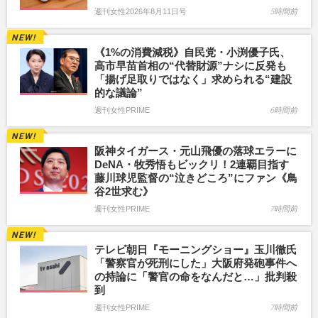
週刊女性2026年8月11日号
5時間前
《1%の消費減税》自民党・小渕優子氏、
高市早苗首相の“代替財源”ナシに反発も
「揚げ足取りではなく」求められる“建設
的な議論”
週刊女性PRIME
6時間前
阪神タイガース・元山飛優の落球エラーに
DeNA・牧秀悟もビックリ！2連覇目指す
藤川球児監督の“泣きどころ”にファン《鳥
谷2世求む》
週刊女性PRIME
7時間前
テレビ朝日『モーニングショー』玉川徹氏
「警察官が死刑にした」大阪府発砲事件へ
の持論に「警官の命をなんだと…」批判殺
到
週刊女性PRIME
7時間前