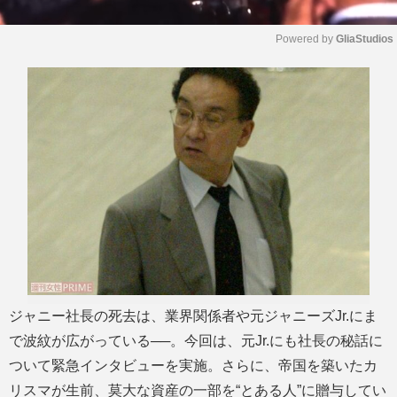
Powered by 
GliaStudios
M
u
t
e
ジャニー社長の死去は、業界関係者や元ジャニーズJr.にま
で波紋が広がっている──。今回は、元Jr.にも社長の秘話に
ついて緊急インタビューを実施。さらに、帝国を築いたカ
リスマが生前、莫大な資産の一部を“とある人”に贈与してい