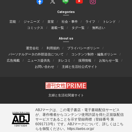
Categories
芸能
ジャニーズ
皇室
社会・事件
ライフ
トレンド
コミックス
連載一覧
タグ一覧
無料占い
About us
運営会社
利用規約
プライバシーポリシー
パーソナルデータの外部送信について
コンテンツ制作・編集ポリシー
広告掲載
ニュース提供先
タレコミ
採用情報
お知らせ一覧
お問い合わせ
主婦と生活社公式サイト
主婦と生活社関連サイト
ABJマークは、この電子書店・電子書籍配信サービス
が、著作権者からコンテンツ使用許諾を得た正規版配信
サービスであることを示す登録商標（登録番号 第
6091713号）です。ABJマークについて、詳しくはこち
らを御覧ください。
https://aebs.or.jp/