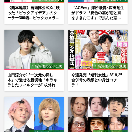
《熊本地震》自衛隊公式Xに映
『ACEes』浮所飛貴×深田竜生
った「ビックアイデア」のク
がドラマ『夏色の雲が恋と嵐
ーラー300箱…ビックカメラが
をまきおこす』で挑んだ恋人
明かした「被災地に自社在庫
役、照れながら挑んだキュン
提供」の真相
シーン秘話
⭐ 高評価の記事(10)
⭐ 高評価の記事(8.3)
山田涼介が『一次元の挿し
今週発売『週刊女性』8/18,25
木』で魅せる新境地「キラキ
合併号の表紙と中身はコチ
ラしたフィルターが1枚外れて
ラ！
くれたら」アイドル像を封印
した覚悟