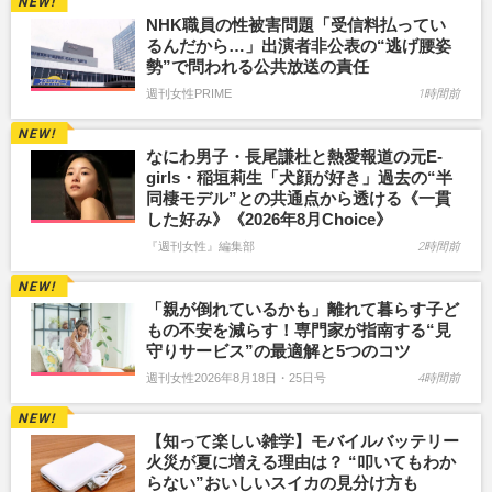
NHK職員の性被害問題「受信料払ってい
るんだから…」出演者非公表の“逃げ腰姿
勢”で問われる公共放送の責任
週刊女性PRIME
1時間前
なにわ男子・長尾謙杜と熱愛報道の元E-
girls・稲垣莉生「犬顔が好き」過去の“半
同棲モデル”との共通点から透ける《一貫
した好み》《2026年8月Choice》
『週刊女性』編集部
2時間前
「親が倒れているかも」離れて暮らす子ど
もの不安を減らす！専門家が指南する“見
守りサービス”の最適解と5つのコツ
週刊女性2026年8月18日・25日号
4時間前
【知って楽しい雑学】モバイルバッテリー
火災が夏に増える理由は？ “叩いてもわか
らない”おいしいスイカの見分け方も