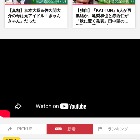
⭐ 高評価の記事(7.8)
⭐ 高評価の記事(8.7)
【真相】京本大我＆佐久間大
【独自】『KAT-TUN』6人が再
介の母は元アイドル「きゃん
集結か、亀梨和也と赤西仁が
きゃん」だった
「秋に驚く発表」田中聖の刑
期満了と重なる“匂わせ”では
ない理由
PICKUP
新着
ランキング