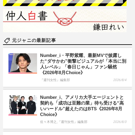
元ジャニの最新記事
Number_i・平野紫耀、最新MVで披露し
た“ダサかわ”衝撃ビジュアルが「本当に別
人レベル」「春日じゃん」ファン騒然
《2026年8月Choice》
『週刊女性』編集部
2026/8/4
Number_i、アメリカ大手エージェントと
契約も「成功は至難の業」待ち受ける“高
いハードル”超えたのはBTS《2026年8月
Choice》
佐々木博之,『週刊女性』編集部
2026/8/3