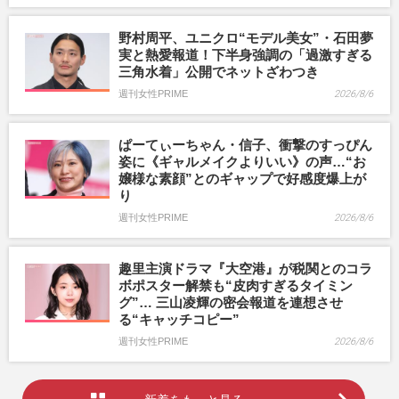
野村周平、ユニクロ“モデル美女”・石田夢
実と熱愛報道！下半身強調の「過激すぎる
三角水着」公開でネットざわつき
週刊女性PRIME
2026/8/6
ぱーてぃーちゃん・信子、衝撃のすっぴん
姿に《ギャルメイクよりいい》の声…“お
嬢様な素顔”とのギャップで好感度爆上が
り
週刊女性PRIME
2026/8/6
趣里主演ドラマ『大空港』が税関とのコラ
ボポスター解禁も“皮肉すぎるタイミン
グ”… 三山凌輝の密会報道を連想させ
る“キャッチコピー”
週刊女性PRIME
2026/8/6