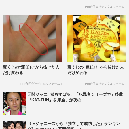
PR(合同会社デジタルファーム )
宝くじの“運任せ”から抜けた人
宝くじの“運任せ”から抜けた人
だけ変わる
だけ変わる
PR(合同会社デジタルファーム )
PR(合同会社デジタルファーム )
元関ジャニ∞渋谷すばる、「犯罪者シリーズで」後輩
『KAT-TUN』を揶揄、深夜の...
《旧ジャニーズから「独立して成功した」ランキン
グ》Number_i・平野紫耀、V...