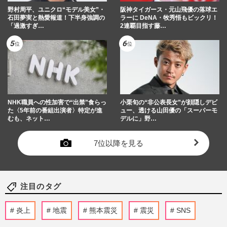
野村周平、ユニクロ“モデル美女”・
阪神タイガース・元山飛優の落球エ
石田夢実と熱愛報道！下半身強調の
ラーに DeNA・牧秀悟もビックリ！
「過激すぎ…
2連覇目指す藤…
NHK職員への性加害で“出禁”食らっ
小栗旬の“非公表長女”が顔隠しデビ
た〈5年前の番組出演者〉特定が進
ュー、透ける山田優の「スーパーモ
むも、ネット…
デルに」野…
7位以降を見る
注目のタグ
炎上
地震
熊本震災
震災
SNS