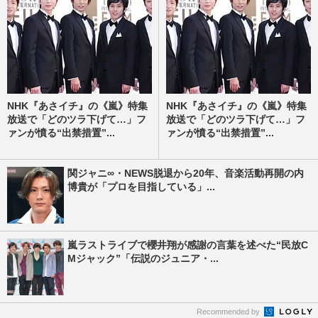
NHK『あさイチ』の《嵐》特集
NHK『あさイチ』の《嵐》特集
放送で「どのツラ下げて…」フ
放送で「どのツラ下げて…」フ
ァンが憤る“出禁措置”...
ァンが憤る“出禁措置”...
関ジャニ∞・NEWS脱退から20年、音楽活動再開の内
博貴が「プロを目指している」...
嵐ラストライブで櫻井翔が感謝の言葉を述べた“民放C
Mジャック”「伝説のジュニア・...
Recommended by