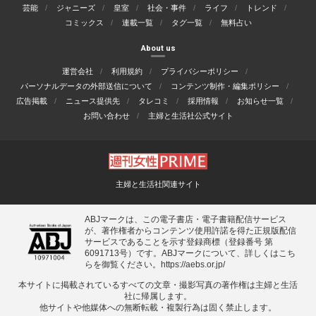
芸能
ジャニーズ
皇室
社会・事件
ライフ
トレンド
コミックス
連載一覧
タグ一覧
無料占い
About us
運営会社
利用規約
プライバシーポリシー
パーソナルデータの外部送信について
コンテンツ制作・編集ポリシー
広告掲載
ニュース提供先
タレコミ
採用情報
お知らせ一覧
お問い合わせ
主婦と生活社公式サイト
主婦と生活社関連サイト
ABJマークは、この電子書店・電子書籍配信サービス
が、著作権者からコンテンツ使用許諾を得た正規版配信
サービスであることを示す登録商標（登録番号 第
6091713号）です。ABJマークについて、詳しくはこち
らを御覧ください。
https://aebs.or.jp/
本サイトに掲載されているすべての⽂章・撮影写真の著作権は主婦と⽣活
社に帰属します。
他サイトや他媒体への無断転載・複製⾏為は固く禁⽌します。