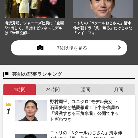
滝沢秀明、ジャニーズ社員に「企画
ニトリの「Nクールおじさん」清水
5つ出して」目指すビジネスモデル
伸が朝ドラ『風、薫る』だけじゃな
は『米津玄師…
『マイ・フィ…
7位以降を見る
芸能の記事ランキング
1時間
24時間
週間
月間
野村周平、ユニクロ“モデル美女”・
石田夢実と熱愛報道！下半身強調の
「過激すぎる三角水着」公開でネッ
トざわつき
ニトリの「Nクールおじさん」清水伸