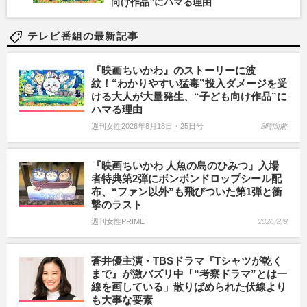
向け作品”にハマる理由
テレビ番組の最新記事
『映画ちいかわ』のストーリーに波
紋！“わかりやすい猛毒”投入ダメージを受
ける大人が大量発生、“子ども向け作品”に
ハマる理由
週刊女性2026年8月18日・25日号
3時間前
『映画ちいかわ 人魚の島のひみつ』入場
者特典第2弾にボンボンドロップシール配
布、“ファン以外”も飛びついた第1弾と衝
撃のラスト
週刊女性PRIME
2026/8/8
蒼井優主演・TBSドラマ『Tシャツが乾く
まで』が激バズリ中「“考察ドラマ”とは一
線を画している」散りばめられた伏線より
も大事な要素