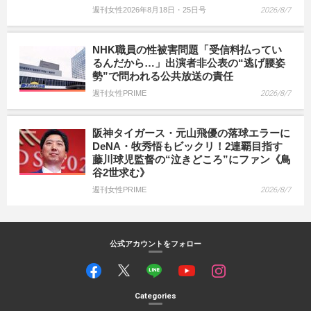
週刊女性2026年8月18日・25日号
2026/8/7
NHK職員の性被害問題「受信料払ってい
るんだから…」出演者非公表の“逃げ腰姿
勢”で問われる公共放送の責任
週刊女性PRIME
2026/8/7
阪神タイガース・元山飛優の落球エラーに
DeNA・牧秀悟もビックリ！2連覇目指す
藤川球児監督の“泣きどころ”にファン《鳥
谷2世求む》
週刊女性PRIME
2026/8/7
公式アカウントをフォロー
Categories