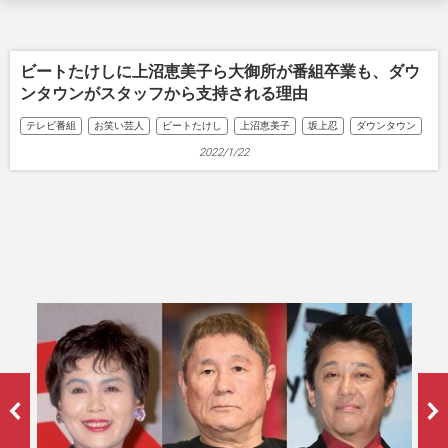
ビートたけしに上沼恵美子ら大御所が番組卒業も、ダウ
ンタウンがスタッフから支持される理由
テレビ番組
お笑い芸人
ビートたけし
上沼恵美子
坂上忍
ダウンタウン
2022/1/22