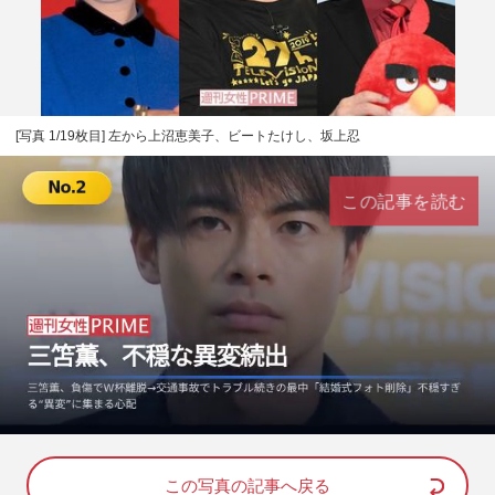
[写真 1/19枚目] 左から上沼恵美子、ビートたけし、坂上忍
この記事を読む
L
U
o
n
a
m
d
u
e
t
d
e
この写真の記事へ戻る
: