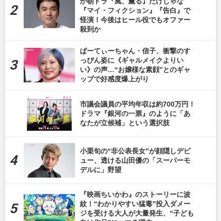
が朝ドラ『風、薫る』だけじゃな
『マイ・フィクション』『告白』で
怪演！今後はヒール役でもオファー
殺到か
ぱーてぃーちゃん・信子、衝撃のす
っぴん姿に《ギャルメイクよりい
い》の声…“お嬢様な素顔”とのギャ
ップで好感度爆上がり
市議会議員の平均年収は約700万円！
ドラマ『銀河の一票』のように「あ
なたが立候補」という選択肢
小栗旬の“非公表長女”が顔隠しデビ
ュー、透ける山田優の「スーパーモ
デルに」野望
『映画ちいかわ』のストーリーに波
紋！“わかりやすい猛毒”投入ダメー
ジを受ける大人が大量発生、“子ども