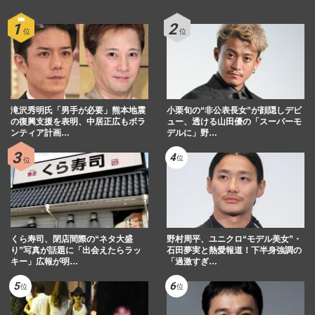
《「毒舌というより不快感が勝る」大御所
芸能人ランキング》上沼恵美子、和田アキ
子ら“ご意見番”を抑えた…
週刊女性PRIME
2026/4/27
東国原英夫氏、宮崎県知事選に再挑戦を表
明するもSNSでは“出戻り出馬”に「まだ未
滝沢秀明氏「男手が必要」熊本地震
練あったんかい」と厳し…
小栗旬の“非公表長女”が顔隠しデビ
の復興支援を表明、中居正広もボラ
ュー、透ける山田優の「スーパーモ
週刊女性PRIME
2026/3/29
ンティア計画…
デルに」野…
明石家さんま、70歳で名物番組『明石家サ
ンタ』が終了…“引退匂わせ”から10年経過
で才能と強運を併せ持つ…
週刊女性2025年12月23日号
2025/12/14
くら寿司、閉店間際の“ネタ大盛
野村周平、ユニクロ“モデル美女”・
り”写真が話題に「出会えたらラッ
石田夢実と熱愛報道！下半身強調の
キー」広報が明…
「過激すぎ…