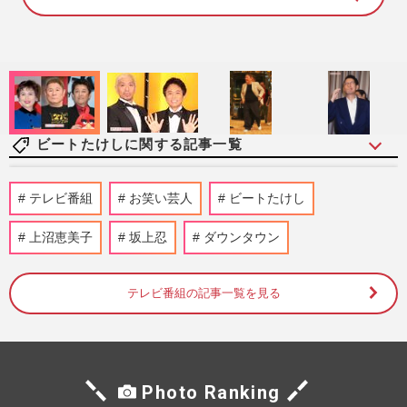
1
0
0
.
0
0
%
ビートたけしに関する記事一覧
《報道番組「続けてほしい！」司会者ラン
テレビ番組
お笑い芸人
ビートたけし
キングTOP10》明るく元気・水卜麻美アナ
を抑えたトップ2は、羽鳥慎…
上沼恵美子
坂上忍
ダウンタウン
週刊女性2026年6月2日号
2026/5/21
テレビ番組の記事一覧を見る
《報道番組「やめてほしい」司会者ランキ
ングTOP10》ビートたけし・太田光・恵俊
彰らを圧倒した1位は9月終…
週刊女性2026年6月2日号
2026/5/21
Photo Ranking