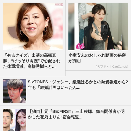
『有吉クイズ』出演の高橋真
小室安未のおしゃれ動画の秘密
麻、“げっそり両腕”で心配され
が判明
た体重増減、高橋秀樹らと...
PR(アドビ｜CanCam.jp)
SixTONES・ジェシー、綾瀬はるかとの熱愛報道から2
年も「結婚計画はいったん...
【独自】元『BE:FIRST』三山凌輝、舞台関係者が明
かした花乃まりあ“密会報道...