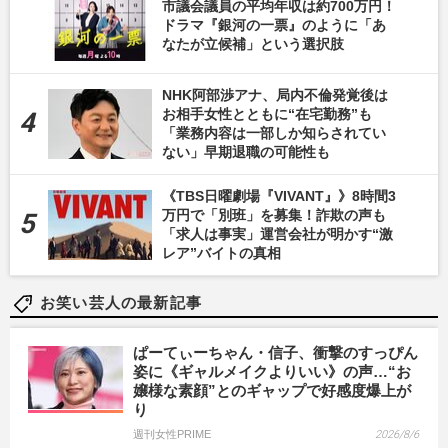
市議会議員の平均年収は約700万円！
ドラマ『銀河の一票』のように「あ
なたが立候補」という選択肢
NHK阿部渉アナ、局内不倫発覚後は
お相手女性とともに“在宅勤務”も
「業務内容は一部しか知らされてい
ない」早期退職の可能性も
《TBS日曜劇場『VIVANT』》8時間3
万円で「別班」を募集！詐欺の声も
「求人は事実」運営会社が明かす“激
レア”バイトの真相
お笑い芸人の最新記事
ぱーてぃーちゃん・信子、衝撃のすっぴん
姿に《ギャルメイクよりいい》の声…“お
嬢様な素顔”とのギャップで好感度爆上が
り
週刊女性PRIME
2026/8/6