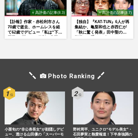
⭐ 高評価の記事(8.3)
⭐ 高評価の記事(8.7)
【訃報】作家・赤松利市さん
【独自】『KAT-TUN』6人が再
70歳で逝去、ホームレスを経
集結か、亀梨和也と赤西仁が
て62歳でデビュー「私は“下級
「秋に驚く発表」田中聖の刑
国民”。死ぬまで差別と貧困を
期満了と重なる“匂わせ”では
書き続けます」壮絶人生
ない理由
Photo Ranking
小栗旬の“非公表長女”が顔隠しデビ
野村周平、ユニクロ“モデル美女”・
ュー、透ける山田優の「スーパーモ
石田夢実と熱愛報道！下半身強調の