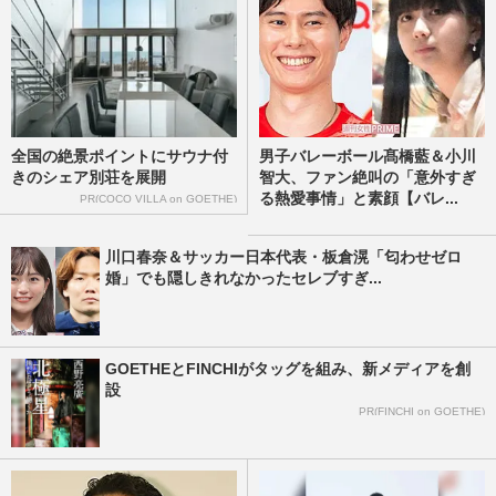
全国の絶景ポイントにサウナ付
男子バレーボール髙橋藍＆小川
きのシェア別荘を展開
智大、ファン絶叫の「意外すぎ
る熱愛事情」と素顔【バレ...
PR(COCO VILLA on GOETHE)
川口春奈＆サッカー日本代表・板倉滉「匂わせゼロ
婚」でも隠しきれなかったセレブすぎ...
GOETHEとFINCHIがタッグを組み、新メディアを創
設
PR(FINCHI on GOETHE)