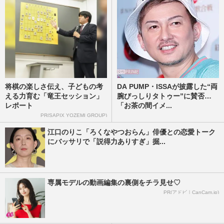
将棋の楽しさ伝え、子どもの考
DA PUMP・ISSAが披露した“両
える力育む「竜王セッション」
腕びっしりタトゥー”に賛否…
レポート
「お茶の間イメ...
PR(SAPIX YOZEMI GROUP)
江口のりこ「ろくなやつおらん」俳優との恋愛トーク
にバッサリで「説得力ありすぎ」掘...
専属モデルの動画編集の裏側をチラ見せ♡
PR(アドビ｜CanCam.jp)