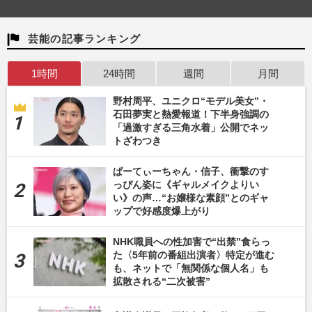
芸能の記事ランキング
1時間
24時間
週間
月間
野村周平、ユニクロ“モデル美女”・
石田夢実と熱愛報道！下半身強調の
「過激すぎる三角水着」公開でネッ
トざわつき
ぱーてぃーちゃん・信子、衝撃のす
っぴん姿に《ギャルメイクよりい
い》の声…“お嬢様な素顔”とのギャ
ップで好感度爆上がり
NHK職員への性加害で“出禁”食らっ
た〈5年前の番組出演者〉特定が進む
も、ネットで「無関係な個人名」も
拡散される“二次被害”