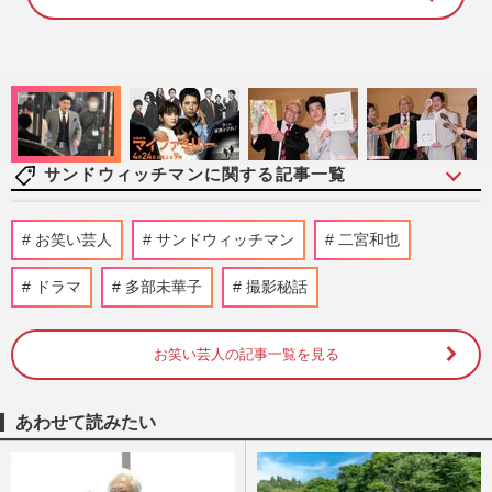
1
0
0
.
0
0
%
サンドウィッチマンに関する記事一覧
バナナマン日村勇紀の休養に「食べる仕事
お笑い芸人
サンドウィッチマン
二宮和也
が多い」サンド富澤たけしも心配、かつて
元NHKアナの妻・神田愛花…
ドラマ
多部未華子
撮影秘話
週刊女性PRIME
2026/4/28
お笑い芸人の記事一覧を見る
《大相撲中継》狩野英孝とサンド伊達がフ
ジ『かのサンド』をしれっと猛アピール、
NHKと勘違いしてザワつく…
あわせて読みたい
週刊女性PRIME
2026/2/9