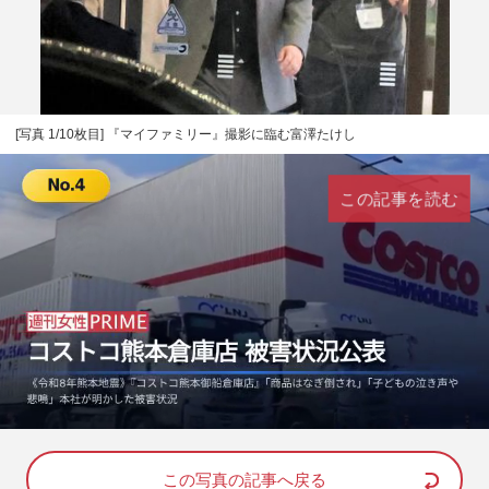
[写真 1/10枚目] 『マイファミリー』撮影に臨む富澤たけし
この記事を読む
L
U
o
n
a
m
d
u
e
t
d
e
この写真の記事へ戻る
: