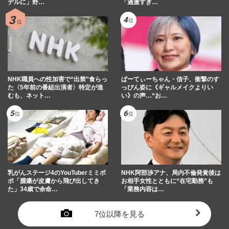
デルに」野…
「過激すぎ…
NHK職員への性加害で“出禁”食らっ
ぱーてぃーちゃん・信子、衝撃のす
た〈5年前の番組出演者〉特定が進
っぴん姿に《ギャルメイクよりい
むも、ネット…
い》の声…“お…
乳がんステージ4のYouTuberミミポ
NHK阿部渉アナ、局内不倫発覚後は
ポ「腫瘍が皮膚から飛び出してき
お相手女性とともに“在宅勤務”も
た」34歳で余命…
「業務内容は…
7位以降を見る