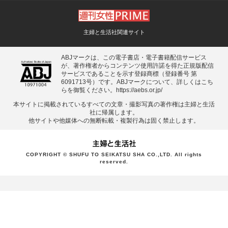
主婦と生活社関連サイト
ABJマークは、この電子書店・電子書籍配信サービス
が、著作権者からコンテンツ使用許諾を得た正規版配信
サービスであることを示す登録商標（登録番号 第
6091713号）です。ABJマークについて、詳しくはこち
らを御覧ください。
https://aebs.or.jp/
本サイトに掲載されているすべての⽂章・撮影写真の著作権は主婦と⽣活
社に帰属します。
他サイトや他媒体への無断転載・複製⾏為は固く禁⽌します。
COPYRIGHT © SHUFU TO SEIKATSU SHA CO.,LTD. All rights
reserved.