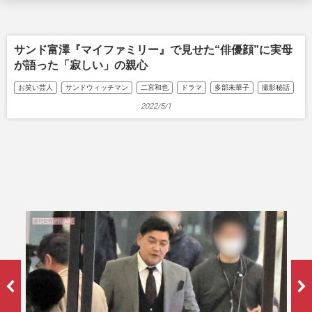
サンド富澤『マイファミリー』で見せた“俳優顔”に実母
が語った「寂しい」の親心
お笑い芸人
サンドウィッチマン
二宮和也
ドラマ
多部未華子
撮影秘話
2022/5/1