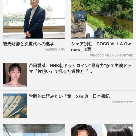
《関東人が選んだ「面白いと思う」芸人ラ
ンキング》有吉弘行・オードリーらを抑え
た1位は「人を傷つけない…
週刊女性2026年2月3日号
2026/1/26
《関西人が選んだ「面白いと思う」芸人ラ
ンキング》千鳥やかまいたち、明石家さん
観光財源と次世代への継承
シェア別荘「COCO VILLA Ow
まらを抑えた1位は「性格…
ners」3選
PR(國學院大學)
週刊女性2026年2月3日号
2026/1/26
PR(COCO VILLA on GOETHE)
芦田愛菜、NHK朝ドラヒロイン“最有力”か？主演ドラ
マ『片想い』で見せた適性と『...
新川優愛、埼玉西武ライオンズの2軍戦観
戦のため『戸田球場』へ、2年連続のセレ
モニアルピッチも担当のガチ…
週刊女性PRIME
2025/4/12
学際的に読みたい「第一の古典」日本書紀
PR(國學院大學)