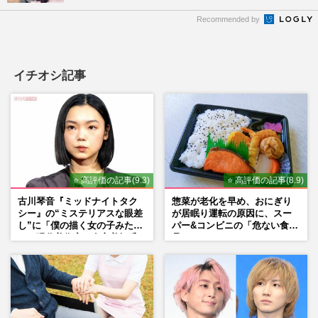
Recommended by
イチオシ記事
⭐ 高評価の記事(9.3)
⭐ 高評価の記事(8.9)
古川琴音『ミッドナイトタク
惣菜が老化を早め、おにぎり
シー』の“ミステリアスな眼差
が居眠り運転の原因に、スー
し”に「僕の描く女の子みた
パー&コンビニの「危ない食
い」現代美術家・奈良美智氏
品」
もSNSで“公認”