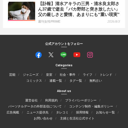
【訃報】清水アキラの三男・清水良太郎さ
ん37歳で逝去「バカ野郎と突き放したい」
父の厳しさと愛情、あまりにも“重い現実”
週刊女性PRIME
2026/8/3
公式アカウントをフォロー
Categories
芸能
ジャニーズ
皇室
社会・事件
ライフ
トレンド
コミックス
連載一覧
タグ一覧
無料占い
About us
運営会社
利用規約
プライバシーポリシー
パーソナルデータの外部送信について
コンテンツ制作・編集ポリシー
広告掲載
ニュース提供先
タレコミ
採用情報
お知らせ一覧
お問い合わせ
主婦と生活社公式サイト