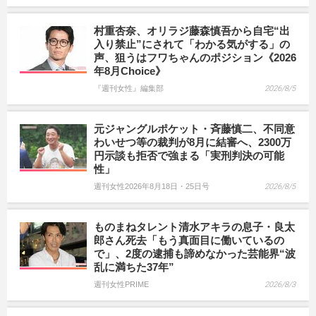
村重杏奈、オリラジ藤森慎吾から自宅“出
入り禁止”にされて「わかる気がする」の
声、狙うはフワちゃんのポジション《2026
年8月Choice》
『週刊女性』編集部
2026/8/5
元ジャングルポケット・斉藤慎二、不同意
わいせつ等の裁判が8月に結審へ、2300万
円示談も拒否で強まる「実刑判決の可能
性」
週刊女性2026年8月18日・25日号
2026/8/5
ものまねタレント清水アキラの息子・良太
郎さん死去「もう真面目に働いているの
で」、2度の逮捕も諦めなかった芸能界“波
乱に満ちた37年”
週刊女性PRIME
2026/8/3