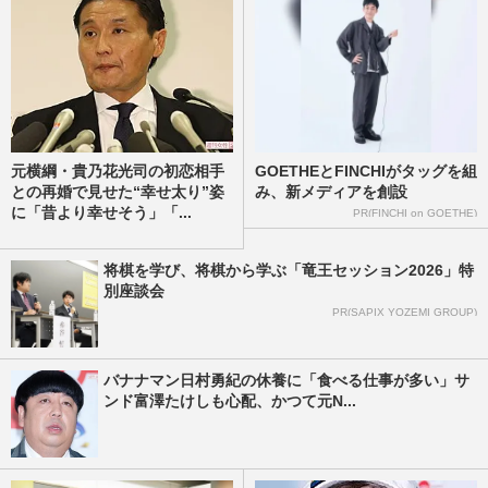
元横綱・貴乃花光司の初恋相手
GOETHEとFINCHIがタッグを組
との再婚で見せた“幸せ太り”姿
み、新メディアを創設
に「昔より幸せそう」「...
PR(FINCHI on GOETHE)
将棋を学び、将棋から学ぶ「竜王セッション2026」特
別座談会
PR(SAPIX YOZEMI GROUP)
バナナマン日村勇紀の休養に「食べる仕事が多い」サ
ンド富澤たけしも心配、かつて元N...