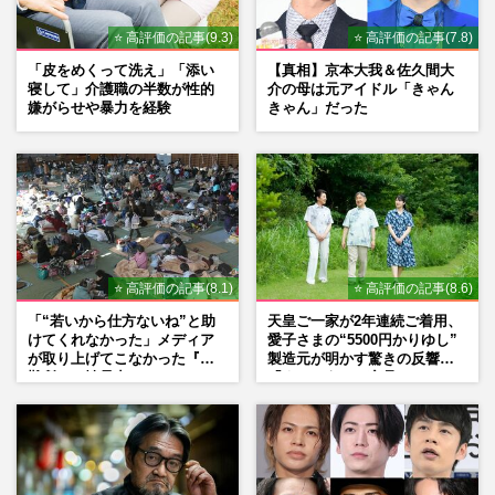
⭐ 高評価の記事(9.3)
⭐ 高評価の記事(7.8)
「皮をめくって洗え」「添い
【真相】京本大我＆佐久間大
寝して」介護職の半数が性的
介の母は元アイドル「きゃん
嫌がらせや暴力を経験
きゃん」だった
⭐ 高評価の記事(8.1)
⭐ 高評価の記事(8.6)
「“若いから仕方ないね”と助
天皇ご一家が2年連続ご着用、
けてくれなかった」メディア
愛子さまの“5500円かりゆし”
が取り上げてこなかった『避
製造元が明かす驚きの反響
難所での性暴力』
「まさかうちの商品とは…」