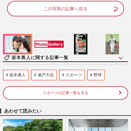
d
u
e
t
d
e
この写真の記事へ戻る
:
1
0
0
.
0
0
%
坂本勇人に関する記事一覧
則本昂大・坂本勇人らベテラン躍動で巨人
坂本勇人
瀬戸大也
スポーツ
野球
勝利も…９人中５人が30代のスタメンが示
す、２軍落ちの浅野翔吾ら…
週刊女性PRIME
2026/6/4
スポーツの記事一覧を見る
通算300本塁打の巨人・坂本勇人とグータ
あわせて読みたい
ッチの広島カープ・坂倉将吾にファン熱視
線も、15億円・FA捕手の甲…
週刊女性PRIME
2026/5/15