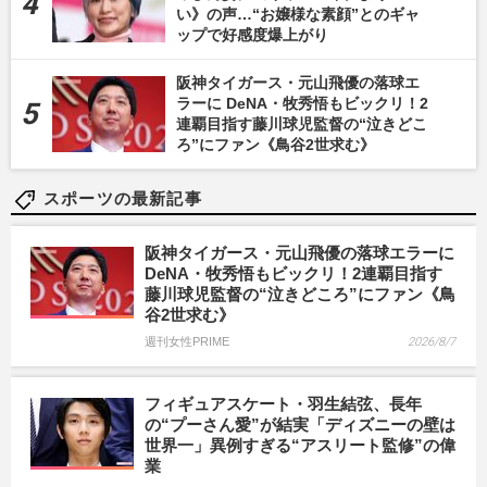
い》の声…“お嬢様な素顔”とのギャ
ップで好感度爆上がり
阪神タイガース・元山飛優の落球エ
ラーに DeNA・牧秀悟もビックリ！2
連覇目指す藤川球児監督の“泣きどこ
ろ”にファン《鳥谷2世求む》
スポーツの最新記事
阪神タイガース・元山飛優の落球エラーに
DeNA・牧秀悟もビックリ！2連覇目指す
藤川球児監督の“泣きどころ”にファン《鳥
谷2世求む》
週刊女性PRIME
2026/8/7
フィギュアスケート・羽生結弦、長年
の“プーさん愛”が結実「ディズニーの壁は
世界一」異例すぎる“アスリート監修”の偉
業