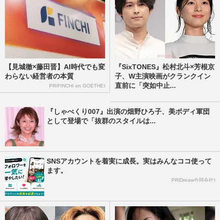
【見城徹×藤田晋】AI時代でも変
『SixTONES』松村北斗×芳根京
わらない経営者の本質
子、W主演映画がクランクイン
直前に「突如中止...
PR(FINCHI on GOETHE)
『しゃべくり007』出演の畑野ひろ子、美ボディ軍団
として登場で「抜群のスタイルは...
SNSアカウントを着実に成長。実はみんなココ使って
ます。
PR(Dreaw合同会社)