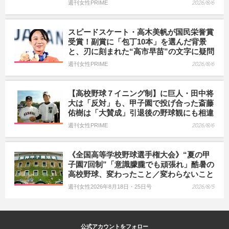
週刊女性PRIME
2026/8/6
スピードスケート・高木美帆が国民栄誉賞
受賞！副賞に「包丁10本」を選んだ背景
と、刃に刻まれた“高市早苗”の文字に疑問
週刊女性PRIME
2026/8/6
【高校野球７イニング制】に巨人・田中将
大は「反対」も、甲子園で投げ合った斎藤
佑樹は「大賛成」引退後の野球観にも相違
週刊女性PRIME
2026/8/6
《全国高等学校野球選手権大会》“夏の甲
子園7回制”「意識朦朧でも頑張れ」酷暑の
高校野球、変わったこと／変わらないこと
週刊女性2026年8月18日・25日号
2026/8/5
公式アカウントをフォロー