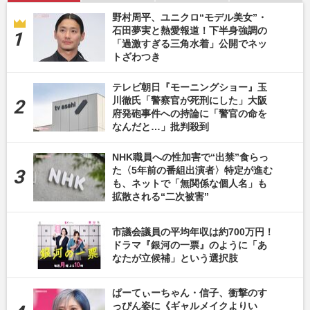
野村周平、ユニクロ“モデル美女”・
石田夢実と熱愛報道！下半身強調の
「過激すぎる三角水着」公開でネッ
トざわつき
テレビ朝日『モーニングショー』玉
川徹氏「警察官が死刑にした」大阪
府発砲事件への持論に「警官の命を
なんだと…」批判殺到
NHK職員への性加害で“出禁”食らっ
た〈5年前の番組出演者〉特定が進む
も、ネットで「無関係な個人名」も
拡散される“二次被害”
市議会議員の平均年収は約700万円！
ドラマ『銀河の一票』のように「あ
なたが立候補」という選択肢
ぱーてぃーちゃん・信子、衝撃のす
っぴん姿に《ギャルメイクよりい