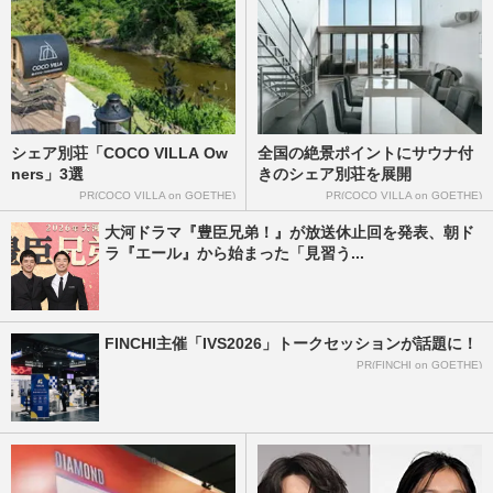
巨人・坂本勇人、代打起用も得意コース空
振り三振で「リチャードと入れ替え二軍」
囁かれる“引退一直線”の…
週刊女性PRIME
2026/5/9
シェア別荘「COCO VILLA Ow
全国の絶景ポイントにサウナ付
《阿部巨人》ツイスト打法は救世主か毒薬
ners」3選
きのシェア別荘を展開
か…監督の“直接指導”への期待と“拒絶反
PR(COCO VILLA on GOETHE)
PR(COCO VILLA on GOETHE)
応”
大河ドラマ『豊臣兄弟！』が放送休止回を発表、朝ド
週刊女性PRIME
2026/4/19
ラ『エール』から始まった「見習う...
【巨人】阿部慎之助監督、2000本安打まで
残り70本の丸佳浩を起用しない冷徹采配、
FINCHI主催「IVS2026」トークセッションが話題に！
偉業目前で解雇・引退の村…
PR(FINCHI on GOETHE)
週刊女性PRIME
2026/4/17