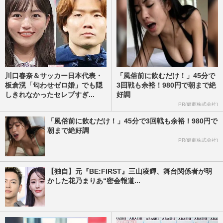
川口春奈＆サッカー日本代表・
「風俗前に飲むだけ！」45分で
板倉滉「匂わせゼロ婚」でも隠
3回戦も余裕！980円で朝まで絶
しきれなかったセレブすぎ...
好調
PR(健商株式会社)
「風俗前に飲むだけ！」45分で3回戦も余裕！980円で
朝まで絶好調
PR(健商株式会社)
【独自】元『BE:FIRST』三山凌輝、舞台関係者が明
かした花乃まりあ“密会報道...