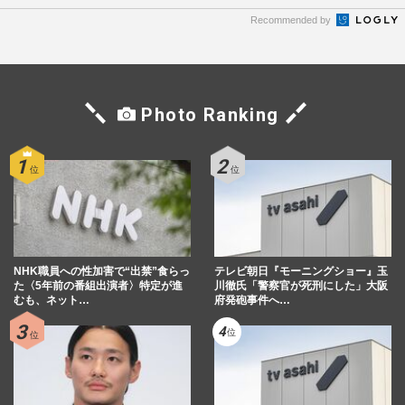
Recommended by
Photo Ranking
NHK職員への性加害で“出禁”食らっ
テレビ朝日『モーニングショー』玉
た〈5年前の番組出演者〉特定が進
川徹氏「警察官が死刑にした」大阪
むも、ネット…
府発砲事件へ…