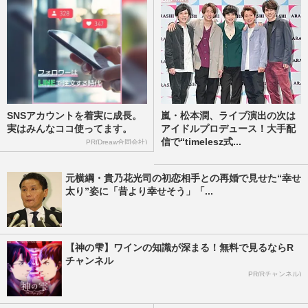
SNSアカウントを着実に成長。
嵐・松本潤、ライブ演出の次は
実はみんなココ使ってます。
アイドルプロデュース！大手配
信で“timelesz式...
PR(Dreaw合同会社)
元横綱・貴乃花光司の初恋相手との再婚で見せた“幸せ
太り”姿に「昔より幸せそう」「...
【神の雫】ワインの知識が深まる！無料で見るならR
チャンネル
PR(Rチャンネル)