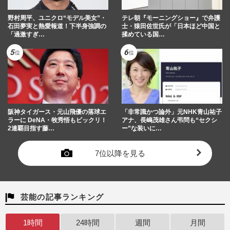
野村周平、ユニクロ“モデル美女”・
テレ朝『モーニングショー』で弁護
石田夢実と熱愛報道！下半身強調の
士・猿田佐世氏が「日本ほど中国と
「過激すぎ…
揉めている国…
阪神タイガース・元山飛優の落球エ
「非常識かつ論外」元NHK青山祐子
ラーに DeNA・牧秀悟もビックリ！
アナ、長嶋茂雄さん弔問も“セクシ
2連覇目指す藤…
ー”な装いに…
7位以降を見る
芸能の記事ランキング
1時間
24時間
週間
月間