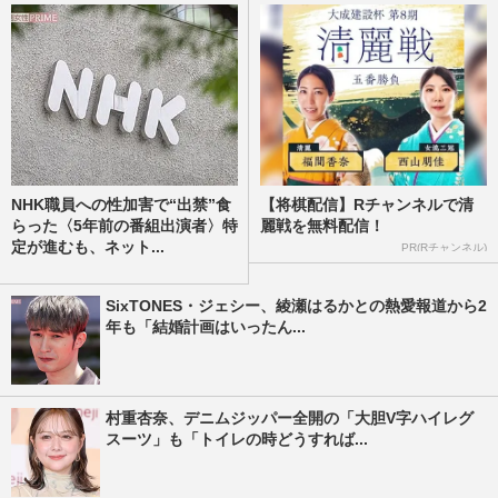
NHK職員への性加害で“出禁”食
【将棋配信】Rチャンネルで清
らった〈5年前の番組出演者〉特
麗戦を無料配信！
定が進むも、ネット...
PR(Rチャンネル)
SixTONES・ジェシー、綾瀬はるかとの熱愛報道から2
年も「結婚計画はいったん...
村重杏奈、デニムジッパー全開の「大胆V字ハイレグ
スーツ」も「トイレの時どうすれば...