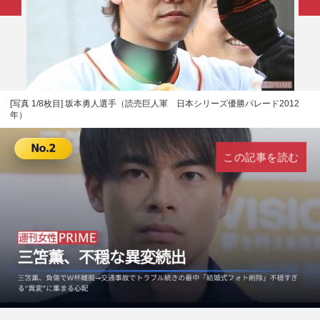
[写真 1/8枚目] 坂本勇人選手（読売巨人軍 日本シリーズ優勝パレード2012
年）
この記事を読む
L
U
o
n
a
m