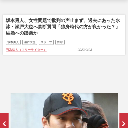
坂本勇人、女性問題で批判の声止まず、過去にあった水
泳・瀬戸大也へ禁断質問「独身時代の方が良かった？」
結婚への躊躇か
坂本勇人
瀬戸大也
スポーツ
野球
円為格人（フリーライター）
2022/9/23