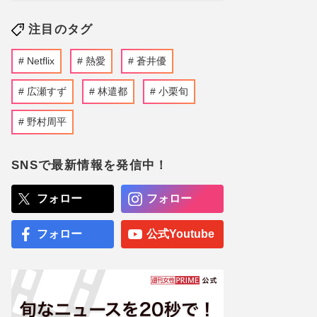
注目のタグ
Netflix
熱愛
蒼井優
広瀬すず
林遣都
小栗旬
野村周平
SNSで最新情報を発信中！
フォロー
フォロー
フォロー
公式Youtube