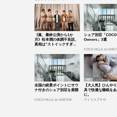
《嵐、最終公演から1か
シェア別荘「COCO 
月》松本潤の体調不良説、
Owners」3選
真相は“ストイックすぎる
激ヤセ”だ...
COCO VILLA on GOE
全国の絶景ポイントにサウ
【大人気】ひんやり
ナ付きのシェア別荘を展開
具で快適な睡眠をあ
に。
COCO VILLA on GOETHE
アイリスプラザ