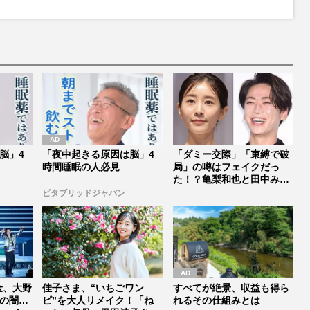
u
t
e
脳」4
「夜中起きる原因は脳」4
「ダミー交際」「束縛で破
時間睡眠の人必見
局」の噂はフェイクだっ
た！？亀梨和也と田中みな
実がゴール...
ビタブリッドジャパン
金、大野
佳子さま、“いちごワン
すべてが絶景、収益も得ら
の闇…
ピ”を大人リメイク！「ね
れるその仕組みとは