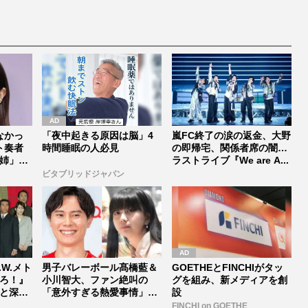
なかっ
「夜中起きる原因は脳」4
嵐FC終了の涙の返金、大野
ト奏者
時間睡眠の人必見
の即帰宅、関係者席の闇…
姉」の
ラストライブ『We are A...
ビタブリッドジャパン
.W.メト
男子バレーボール髙橋藍＆
GOETHEとFINCHIがタッ
ろ！』
小川智大、ファン絶叫の
グを組み、新メディアを創
と深
「意外すぎる熱愛事情」と
設
素顔【バレ...
FINCHI on GOETHE