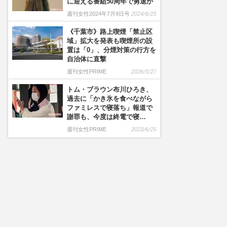
に迎える番組50周年で勇退か
週刊女性2024年7月9日号
2024/6/25
《千葉市》路上喫煙「禁止区
域」拡大を発表も喫煙所の設
置は「0」、分煙対策の行方を
自治体に直撃
週刊女性PRIME
2026/5/27
トム・ブラウン布川ひろき、
過去に「かき氷を食べながら
ファミレスで寝落ち」報道で
謝罪も、今度は終電で寝…
週刊女性PRIME
2023/6/29