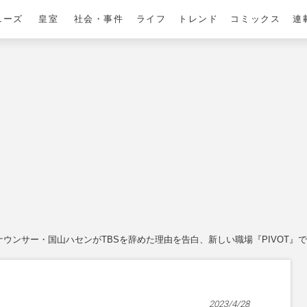
ニーズ
皇室
社会・事件
ライフ
トレンド
コミックス
連
ナウンサー・国山ハセンがTBSを辞めた理由を告白、新しい職場『PIVOT
2023/4/28