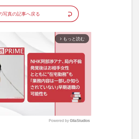
の写真の記事へ戻る
もっと読む
arrow_forward_ios
Powered by 
GliaStudios
M