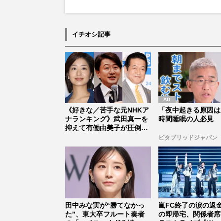
イチオシ記事
《好きな／苦手な元NHKア
「夜中起きる原因は
ナランキング》武田真一を
時間睡眠の人必見
抑えて有働由美子が圧倒的
1位、...
ビタブリッドジャパン
田中みな実が“勝てなかっ
嵐FC終了の涙の返
た”、東大卒フルート奏者
の即帰宅、関係者席