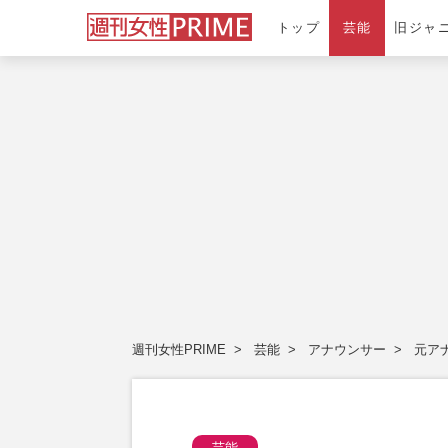
トップ
芸能
旧ジャ
週刊女性PRIME
芸能
アナウンサー
元ア
芸能