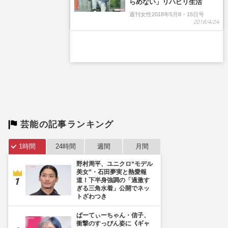
芸能の記事ランキング
1時間
24時間
週間
月間
野村周平、ユニクロ“モデル
美女”・石田夢実と熱愛報
道！下半身強調の「過激す
ぎる三角水着」公開でネッ
トざわつき
ぱーてぃーちゃん・信子、
衝撃のすっぴん姿に《ギャ