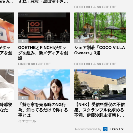
 A...
ぇね」叔母・黒田清子さん
から学んだ...
COCO VILLA on GOETHE
Iがタッ
GOETHEとFINCHIがタッ
シェア別荘「COCO VILLA
アを創
グを組み、新メディアを創
Owners」3選
設
FINCHI on GOETHE
COCO VILLA on GOETHE
冷感寝
「持ち家を売る時のNG行
【NHK】受信料督促の不信
なた
為」知ってるだけで得する
感、スクランブル化求める
事とは
不満、伊藤沙莉主演朝ドラ
『虎に...
イエウール
Recommended by