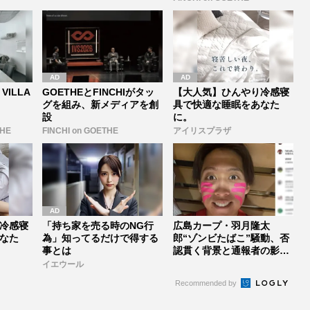
VILLA
GOETHEとFINCHIがタッ
【大人気】ひんやり冷感寝
グを組み、新メディアを創
具で快適な睡眠をあなた
設
に。
THE
FINCHI on GOETHE
アイリスプラザ
冷感寝
「持ち家を売る時のNG行
広島カープ・羽月隆太
なた
為」知ってるだけで得する
郎“ゾンビたばこ”騒動、否
事とは
認貫く背景と通報者の影、
滝口涼介被...
イエウール
Recommended by