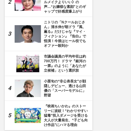
ルメイクよりいい》の
声…“お嬢様な素顔”とのギ
ャップで好感度爆上がり
ニトリの「Nクールおじさ
ん」清水伸が朝ドラ『風、
薫る』だけじゃな『マイ・
フィクション』『告白』で
怪演！今後はヒール役でも
オファー殺到か
市議会議員の平均年収は約
枚目] メディアについて話す国山ハセン
700万円！ ドラマ『銀河の
一票』のように「あなたが
立候補」という選択肢
小栗旬の“非公表長女”が顔
隠しデビュー、透ける山田
優の「スーパーモデルに」
野望
『映画ちいかわ』のストー
リーに波紋！“わかりやすい
猛毒”投入ダメージを受ける
大人が大量発生、“子ども向
け作品”にハマる理由