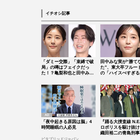
イチオシ記事
「ダミー交際」「束縛で破
田中みな実が“勝て
局」の噂はフェイクだっ
た”、東大卒フルー
た！？亀梨和也と田中みな
の「ハイスぺすぎる
実がゴール...
存在 【...
「夜中起きる原因は脳」4
『踊る大捜査線 N.E
時間睡眠の人必見
ロポリスを駆け抜け
織田裕二の青島刑事
津...
ビタブリッドジャパン