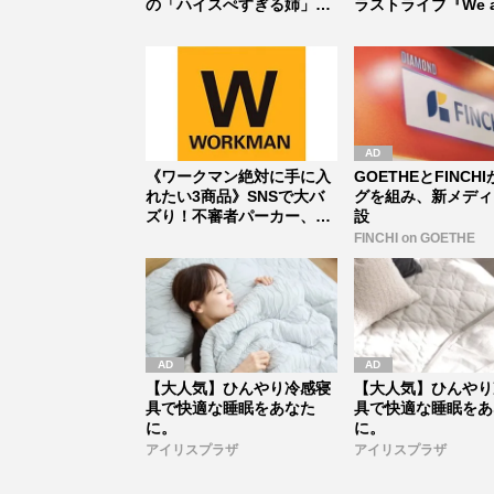
の「ハイスぺすぎる姉」の
ラストライブ『We are
存在 【...
《ワークマン絶対に手に入
GOETHEとFINCH
れたい3商品》SNSで大バ
グを組み、新メディ
ズり！不審者パーカー、ポ
設
ケット...
FINCHI on GOETHE
【大人気】ひんやり冷感寝
【大人気】ひんやり
具で快適な睡眠をあなた
具で快適な睡眠をあ
に。
に。
アイリスプラザ
アイリスプラザ