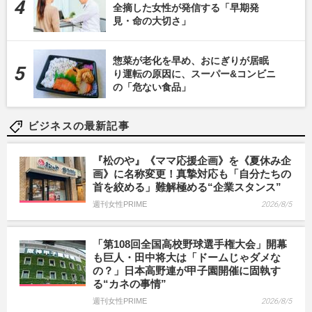
全摘した女性が発信する「早期発
見・命の大切さ」
惣菜が老化を早め、おにぎりが居眠
り運転の原因に、スーパー&コンビニ
の「危ない食品」
ビジネスの最新記事
『松のや』《ママ応援企画》を《夏休み企
画》に名称変更！真摯対応も「自分たちの
首を絞める」難解極める“企業スタンス”
週刊女性PRIME
2026/8/5
「第108回全国高校野球選手権大会」開幕
も巨人・田中将大は「ドームじゃダメな
の？」日本高野連が甲子園開催に固執す
る“カネの事情”
週刊女性PRIME
2026/8/5