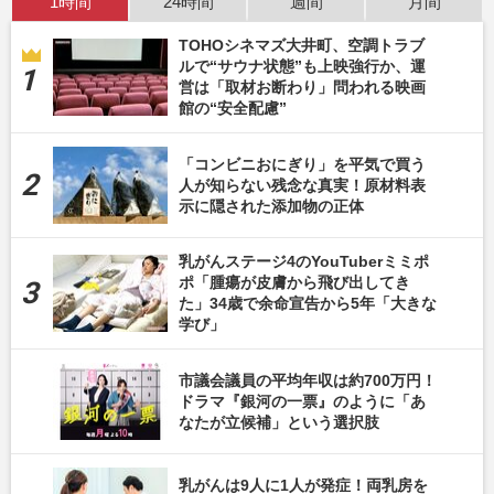
1時間
24時間
週間
月間
TOHOシネマズ大井町、空調トラブ
ルで“サウナ状態”も上映強行か、運
営は「取材お断わり」問われる映画
館の“安全配慮”
「コンビニおにぎり」を平気で買う
人が知らない残念な真実！原材料表
示に隠された添加物の正体
乳がんステージ4のYouTuberミミポ
ポ「腫瘍が皮膚から飛び出してき
た」34歳で余命宣告から5年「大きな
学び」
市議会議員の平均年収は約700万円！
ドラマ『銀河の一票』のように「あ
なたが立候補」という選択肢
乳がんは9人に1人が発症！両乳房を