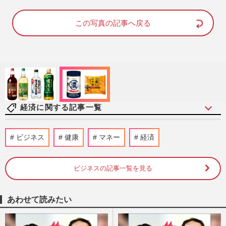
a
m
d
u
e
t
d
e
この写真の記事へ戻る
:
1
0
0
.
0
0
%
経済に関する記事一覧
「消費税減税の公約」進める高市早苗首相
ビジネス
健康
マネー
経済
を“後ろから撃った”石破茂前首相、〈減税
に93%が賛成〉アンケー…
週刊女性PRIME
2026/8/5
ビジネスの記事一覧を見る
高市早苗首相の「消費税減税」に反対表明
あわせて読みたい
の河野太郎に《離党・議員辞職すべき》自
民党公約で当選の“党内野…
週刊女性PRIME
2026/7/31