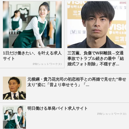
1日だけ働きたい、を叶える求人
三笘薫、負傷でW杯離脱→交通
サイト
事故でトラブル続きの最中「結
婚式フォト削除」不穏すぎ...
PR(ショットワークス)
元横綱・貴乃花光司の初恋相手との再婚で見せた“幸せ
太り”姿に「昔より幸せそう」「...
明日働ける単発バイト求人サイト
PR(ショットワークス)