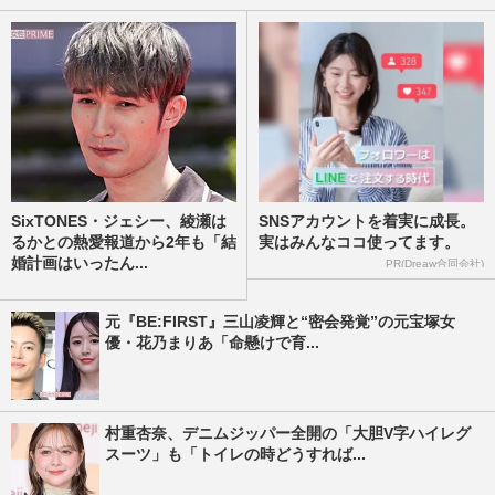
SixTONES・ジェシー、綾瀬は
SNSアカウントを着実に成長。
るかとの熱愛報道から2年も「結
実はみんなココ使ってます。
婚計画はいったん...
PR(Dreaw合同会社)
元『BE:FIRST』三山凌輝と“密会発覚”の元宝塚女
優・花乃まりあ「命懸けで育...
村重杏奈、デニムジッパー全開の「大胆V字ハイレグ
スーツ」も「トイレの時どうすれば...