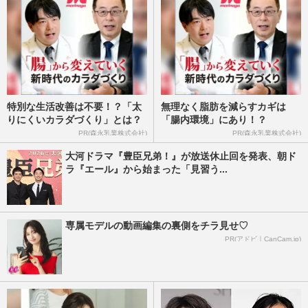
『サンリオピューロランド』が『ディズニ
ー』『USJ』に続き、最大1000円の“値上
げ”を発表、インバウンド…
週刊女性PRIME
2026/7/6
特別な生活改善は不要！？「太
無理なく脂肪を減らすカギは
《サッカー日本代表》ベスト8進出なら経
りにくいカラダづくり」とは？
「腸内環境」にあり！？
済効果「400億円超え」 嵐ラストと同等、
PR(森永乳業株式会社)
PR(森永乳業株式会社)
現代人の“メリハリ消費”…
大河ドラマ『豊臣兄弟！』が放送休止回を発表、朝ド
週刊女性2026年7月7日・14日号
2026/6/29
ラ『エール』から始まった「見習う...
《ナフサ不足》国民食ラーメンの“袋麺”供
給は「問題なし」日清食品&サンヨー食品
専属モデルの動画編集の裏側をチラ見せ♡
が答えた意外な現状と“…
PR(アドビ｜CanCam.jp)
週刊女性PRIME
2026/5/18