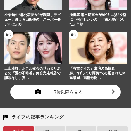
小栗旬の“非公表長女”が顔隠しデビ
浅田舞 露出度高め“赤ビキニ姿”投稿
ュー、透ける山田優の「スーパーモ
に「何がしたいの」「妹と差がつい
デルに」野…
た」辛辣…
三山凌輝、ホテル密会の花乃まりあ
『有吉クイズ』出演の高橋真
との『愛の不時着』舞台完走報告で
麻、“げっそり両腕”で心配された体
謝罪なし、妻…
重増減、高橋秀樹…
7位以降を見る
ライフの記事ランキング