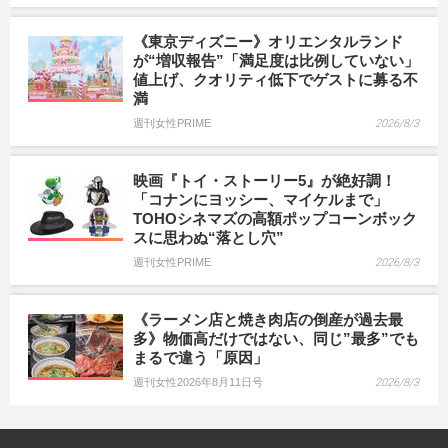
《東京ディズニー》オリエンタルランド
が“増収報告”「満足度は比例していない」
値上げ、クオリティ低下でゲストに募る不
満
週刊女性PRIME
2026/8/3
映画『トイ・ストーリー5』が絶好調！
「コナンにヨッシー、マイケルまで」
TOHOシネマズの高額ポップコーンボック
スに思わぬ“落とし穴”
週刊女性PRIME
2026/8/3
《ラーメン店と焼き肉店の倒産が過去最
多》物価高だけではない、同じ”最多”でも
まるで違う「原因」
週刊女性2026年8月11日号
2026/8/3