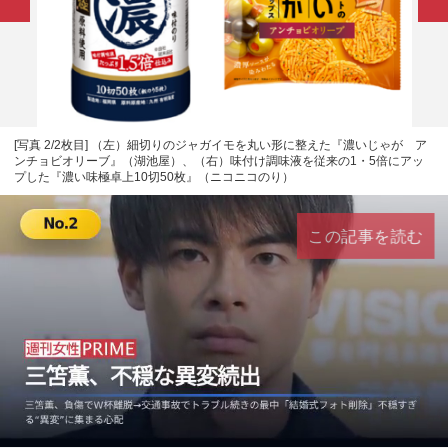
[写真 2/2枚目] （左）細切りのジャガイモを丸い形に整えた『濃いじゃが ア
ンチョビオリーブ』（湖池屋）、（右）味付け調味液を従来の1・5倍にアッ
プした『濃い味極卓上10切50枚』（ニコニコのり）
この記事を読む
L
U
o
n