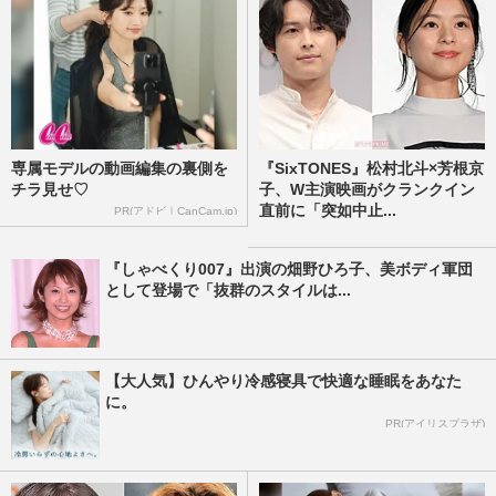
専属モデルの動画編集の裏側を
『SixTONES』松村北斗×芳根京
チラ見せ♡
子、W主演映画がクランクイン
直前に「突如中止...
PR(アドビ｜CanCam.jp)
『しゃべくり007』出演の畑野ひろ子、美ボディ軍団
として登場で「抜群のスタイルは...
【大人気】ひんやり冷感寝具で快適な睡眠をあなた
に。
PR(アイリスプラザ)