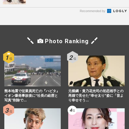
Recommended by
Photo Ranking
熊本地震で従業員死亡の『ハビタ』
元横綱・貴乃花光司の初恋相手との
イオン爆発事故後に“社長の経歴と
再婚で見せた“幸せ太り”姿に「昔よ
写真”削除で…
り幸せそう…