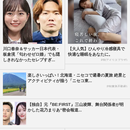
川口春奈＆サッカー日本代表・
【大人気】ひんやり冷感寝具で
板倉滉「匂わせゼロ婚」でも隠
快適な睡眠をあなたに。
しきれなかったセレブすぎ...
PR(アイリスプラザ)
楽しさいっぱい！北海道・ニセコで避暑の夏旅 絶景と
アクティビティが揃う「ニセコ東...
PR(東急不動産)
【独自】元『BE:FIRST』三山凌輝、舞台関係者が明
かした花乃まりあ“密会報道...