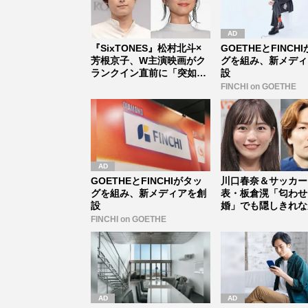
『SixTONES』松村北斗×
GOETHEとFINCH
芳根京子、W主演映画がク
グを組み、新メディ
ランクイン直前に「突如中
設
止...
FINCHI on GOETHE
GOETHEとFINCHIがタッ
川口春奈＆サッカー
グを組み、新メディアを創
表・板倉滉「匂わせ
設
婚」でも隠しきれな
セレブすぎ...
FINCHI on GOETHE