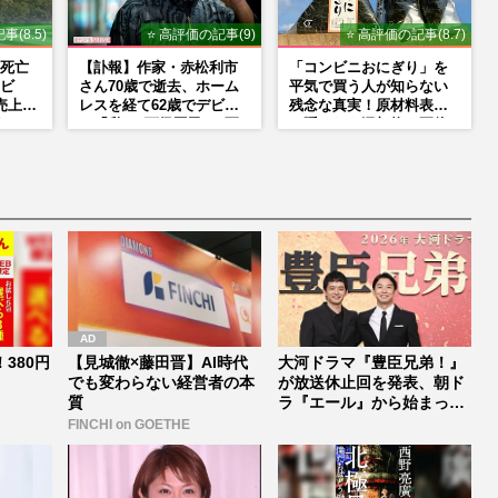
事(8.5)
⭐ 高評価の記事(9)
⭐ 高評価の記事(8.7)
死亡
【訃報】作家・赤松利市
「コンビニおにぎり」を
ビ
さん70歳で逝去、ホーム
平気で買う人が知らない
売上回
レスを経て62歳でデビュ
残念な真実！原材料表示
より
ー「私は“下級国民”。死
に隠された添加物の正体
た言
ぬまで差別と貧困を書き
続けます」壮絶人生
380円
【見城徹×藤田晋】AI時代
大河ドラマ『豊臣兄弟！』
でも変わらない経営者の本
が放送休止回を発表、朝ド
質
ラ『エール』から始まった
「見習う...
FINCHI on GOETHE