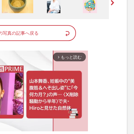
の写真の記事へ戻る
もっと読む
arrow_forward_ios