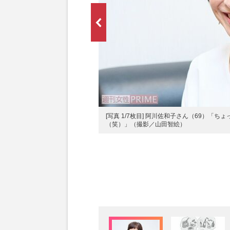
[写真 1/7枚目] 阿川佐和子さん（69）
（笑）」（撮影／山田智絵）