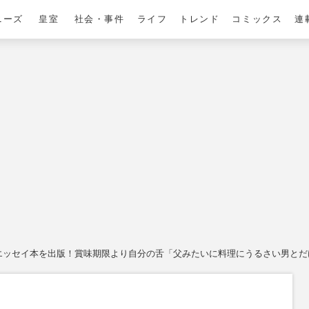
ニーズ
皇室
社会・事件
ライフ
トレンド
コミックス
連
るエッセイ本を出版！賞味期限より自分の舌「父みたいに料理にうるさい男と