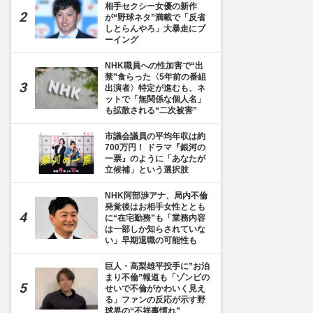
相手セクシー女優の新作
が“野球ネタ”満載で「反省
しとらんやろ」大暴走にブ
ーイング
NHK職員への性加害で“出
禁”食らった〈5年前の番組
出演者〉特定が進むも、ネ
ットで「無関係な個人名」
も拡散される“二次被害”
市議会議員の平均年収は約
700万円！ ドラマ『銀河の
7枚目] 「カレーには思いつきで何でも入れちゃうから、あとで再現は絶対無理！」（イ
一票』のように「あなたが
立候補」という選択肢
NHK阿部渉アナ、局内不倫
発覚後はお相手女性ととも
に“在宅勤務”も「業務内容
は一部しか知らされていな
い」早期退職の可能性も
巨人・高梨雄平投手に”お泊
まり不倫”報道も「ゾンビの
せいで不倫がかわいく見え
る」ファンの反応が示す野
球界の“不祥事慣れ”