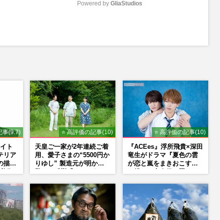
Powered by 
GliaStudios
M
u
t
e
事(9.7)
⭐ 高評価の記事(10)
⭐ 高評価の記事(10)
イト
天皇ご一家が2年連続ご着
『ACEes』浮所飛貴×深田
テリア
用、愛子さまの“5500円か
竜生がドラマ『夏色の雲
の描く
りゆし” 製造元が明かす
が恋と嵐をまきおこす』
美術
驚きの反響「まさかうち
で挑んだ恋人役、照れな
NS
の商品とは…」
がら挑んだキュンシーン
秘話