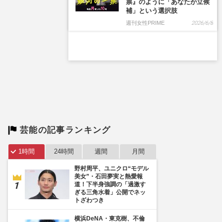
票』のように「あなたが立候
補」という選択肢
週刊女性PRIME
2026/6/8
芸能の記事ランキング
1時間
24時間
週間
月間
野村周平、ユニクロ“モデル
美女”・石田夢実と熱愛報
道！下半身強調の「過激す
ぎる三角水着」公開でネッ
トざわつき
横浜DeNA・東克樹、不倫