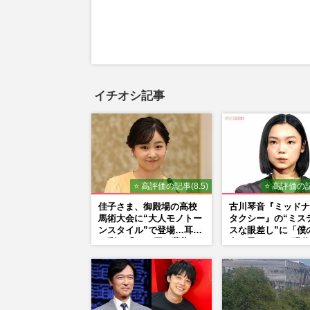
イチオシ記事
⭐ 高評価の記事(8.5)
⭐ 高評価の記
佳子さま、御殿場の高校
古川琴音『ミッドナ
馬術大会に“大人モノトー
タクシー』の“ミス
ンスタイル”で登場…耳元
スな眼差し”に「僕
を彩る「3300円の藍染イ
女の子みたい」現代
ヤリング」は即品薄に
家・奈良美智氏もS
で“公認”