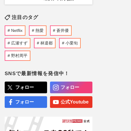
注目のタグ
Netflix
熱愛
蒼井優
広瀬すず
林遣都
小栗旬
野村周平
SNSで最新情報を発信中！
フォロー
フォロー
フォロー
公式Youtube