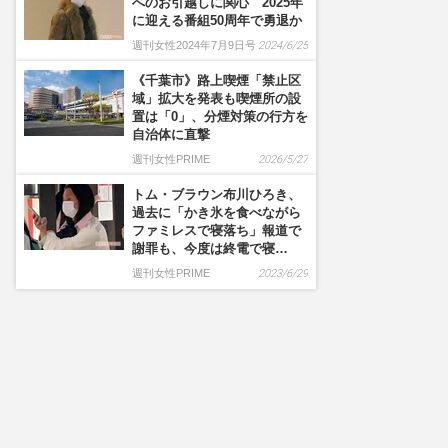
へのお引越しに関心 2025年
に迎える番組50周年で勇退か
週刊女性2024年7月9日号
2024/6/25
《千葉市》路上喫煙「禁止区
域」拡大を発表も喫煙所の設
置は「0」、分煙対策の行方を
自治体に直撃
週刊女性PRIME
2026/5/27
トム・ブラウン布川ひろき、
過去に「かき氷を食べながら
ファミレスで寝落ち」報道で
謝罪も、今度は終電で寝…
週刊女性PRIME
2023/6/29