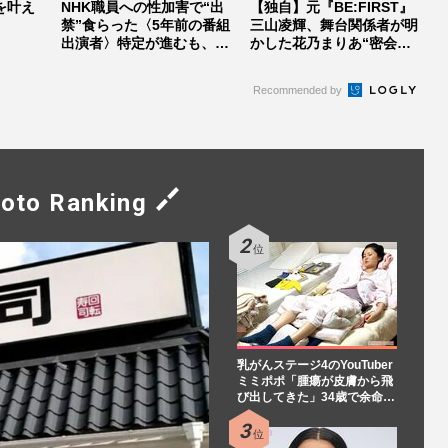
を叶え
NHK職員への性加害で“出
【独自】元『BE:FIRST』
禁”食らった〈5年前の番組
三山凌輝、舞台関係者が明
出演者〉特定が進むも、ネ
かした花乃まりあ“密会報
ット...
道...
Recommended by
oto Ranking
乳がんステージ4のYouTuber
ミミポポ「腫瘍が皮膚から飛
び出してきた」34歳で余命…