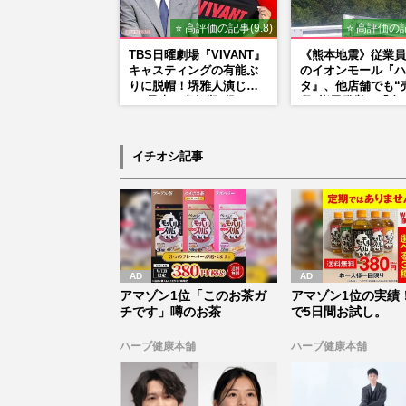
⭐ 高評価の記事(9.8)
⭐ 高評価の記
TBS日曜劇場『VIVANT』
《熊本地震》従業員
キャスティングの有能ぶ
のイオンモール『ハ
りに脱帽！堺雅人演じ
タ』、他店舗でも“
る“乃木の青年期”役は、
収”指示発覚で「命
そっくり説根強い
金」通用しなくなっ
Mr.Children桜井和寿のバ
い訳
ンドマン長男・櫻井海音
イチオシ記事
だった
アマゾン1位「このお茶ガ
アマゾン1位の実績！
チです」噂のお茶
で5日間お試し。
ハーブ健康本舗
ハーブ健康本舗