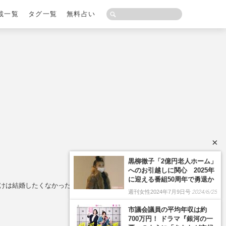
載一覧
タグ一覧
無料占い
×
黒柳徹子「2億円老人ホーム」
へのお引越しに関心 2025年
に迎える番組50周年で勇退か
だけは結婚したくなかった」
週刊女性2024年7月9日号
2024/6/25
市議会議員の平均年収は約
700万円！ ドラマ『銀河の一