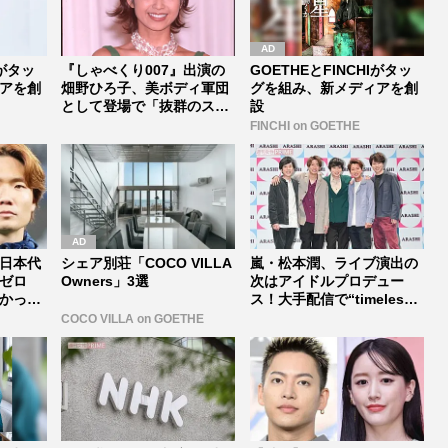
Iがタッ
『しゃべくり007』出演の
GOETHEとFINCHIがタッ
アを創
畑野ひろ子、美ボディ軍団
グを組み、新メディアを創
として登場で「抜群のスタ
設
イルは...
FINCHI on GOETHE
日本代
シェア別荘「COCO VILLA
嵐・松本潤、ライブ演出の
ゼロ
Owners」3選
次はアイドルプロデュー
かった
ス！大手配信で“timelesz
式...
COCO VILLA on GOETHE