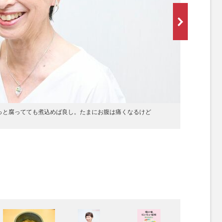
「ちょっと腐ってても煮込めば良し。たまにお腹は痛くなるけど
[写真 2/
Asupan）