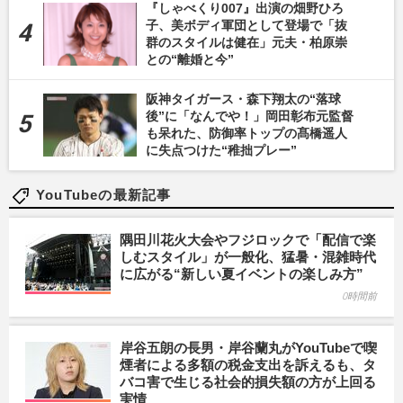
『しゃべくり007』出演の畑野ひろ
子、美ボディ軍団として登場で「抜
群のスタイルは健在」元夫・柏原崇
との“離婚と今”
阪神タイガース・森下翔太の“落球
後”に「なんでや！」岡田彰布元監督
も呆れた、防御率トップの髙橋遥人
に失点つけた“稚拙プレー”
YouTubeの最新記事
隅田川花火大会やフジロックで「配信で楽
しむスタイル」が一般化、猛暑・混雑時代
に広がる“新しい夏イベントの楽しみ方”
0時間前
岸谷五朗の長男・岸谷蘭丸がYouTubeで喫
煙者による多額の税金支出を訴えるも、タ
バコ害で生じる社会的損失額の方が上回る
実情