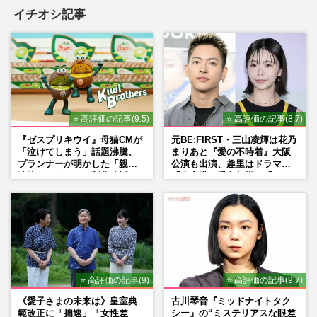
イチオシ記事
⭐ 高評価の記事(9.5)
⭐ 高評価の記事(8.7)
『ゼスプリキウイ』母猫CMが
元BE:FIRST・三山凌輝は花乃
「泣けてしまう」話題沸騰、
まりあと『愛の不時着』大阪
プランナーが明かした「親に
公演も出演、趣里はドラマ
連絡したくなる」制作秘話
『大空港』番宣行脚に「メン
タル強すぎ」の実情
⭐ 高評価の記事(9)
⭐ 高評価の記事(9.7)
《愛子さまの未来は》皇室典
古川琴音『ミッドナイトタク
範改正に「拙速」「女性差
シー』の“ミステリアスな眼差