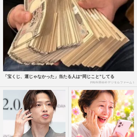
コムドット「歌がおまけ」“30種類の応募
特典”に批判も売上好調、ファンはフリマ
アプリに半額以下で大量出…
週刊女性PRIME
2024/6/27
「JALの方が1万倍いい」ダンス動画で話
題を呼んだ羽生結弦のANAと大谷翔平と
サポート契約を結ぶJAL、インス…
週刊女性PRIME
2023/12/23
「宝くじ、運じゃなかった」当たる人は“同じこと”してる
PR(合同会社デジタルファーム )
ANAのTikTok・PR動画にYouTuber『コム
ドット』起用が物議「ANAさん大丈
夫？」「一番くじの悲劇を忘れた？」…
週刊女性PRIME
2023/12/18