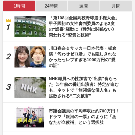
1時間
24時間
週間
月間
「第108回全国高校野球選手権大会」
甲子園初の女性審判委員のよる2度
の“誤審”騒動に《性別は関係ない》
問われる“資質と技術”
川口春奈＆サッカー日本代表・板倉
滉「匂わせゼロ婚」でも隠しきれな
かったセレブすぎる1000万円の“愛
の証”
NHK職員への性加害で“出禁”食らっ
た〈5年前の番組出演者〉特定が進む
も、ネットで「無関係な個人名」も
拡散される“二次被害”
市議会議員の平均年収は約700万円！
ドラマ『銀河の一票』のように「あ
なたが立候補」という選択肢