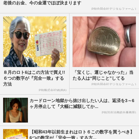
老後のお金、今の金運でほぼ決まります
PR(合同会社デジタルファーム )
８月のロト6はこの方法で買え!!
「宝くじ、運じゃなかった」当
６つの数字が『完全一致』する
たる人は“同じこと”してる
方法
PR(合同会社デジタルファーム )
PR(株式会社MURA)
カードローン地獄から抜け出したい人は、返済を3～6
ヶ月停止して『大幅に減額してか...
PR(渋谷法務総合事務所)
【昭和43年以前生まれはロト６この数字を買うべき】
6つの数字が「完全一致」する方...