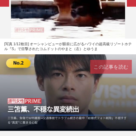
[写真 1/12枚目] オーシャンビューが眼前に広がるハワイの超高級リゾートホテ
ル『S』で目撃されたコムドットのやまと（左）とゆうま
この記事を読む
L
U
o
n
a
m