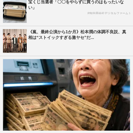
宝くじ当選者「〇〇をやらずに買うのはもったいな
い」
PR(合同会社デジタルファーム )
《嵐、最終公演から1か月》松本潤の体調不良説、真
相は“ストイックすぎる激ヤセ”だ...