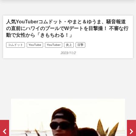
人気YouTuberコムドット・やまと＆ゆうま、騒音報道
の直前にハワイのプールでWデートを目撃撮！ 不審な行
動で女性から「きもちわる！」
コムドット
YouTube
YouTuber
炎上
目撃
2023/11/2