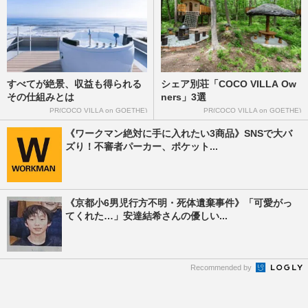
すべてが絶景、収益も得られる
シェア別荘「COCO VILLA Ow
その仕組みとは
ners」3選
PR(COCO VILLA on GOETHE)
PR(COCO VILLA on GOETHE)
《ワークマン絶対に手に入れたい3商品》SNSで大バ
ズり！不審者パーカー、ポケット...
《京都小6男児行方不明・死体遺棄事件》「可愛がっ
てくれた…」安達結希さんの優しい...
Recommended by