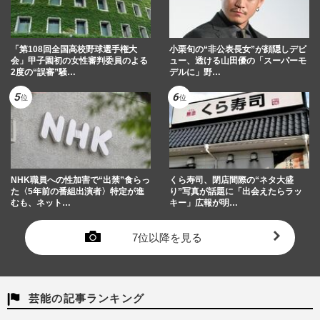
「第108回全国高校野球選手権大
小栗旬の“非公表長女”が顔隠しデビ
会」甲子園初の女性審判委員のよる
ュー、透ける山田優の「スーパーモ
2度の“誤審”騒…
デルに」野…
NHK職員への性加害で“出禁”食らっ
くら寿司、閉店間際の“ネタ大盛
た〈5年前の番組出演者〉特定が進
り”写真が話題に「出会えたらラッ
むも、ネット…
キー」広報が明…
7位以降を見る
芸能の記事ランキング