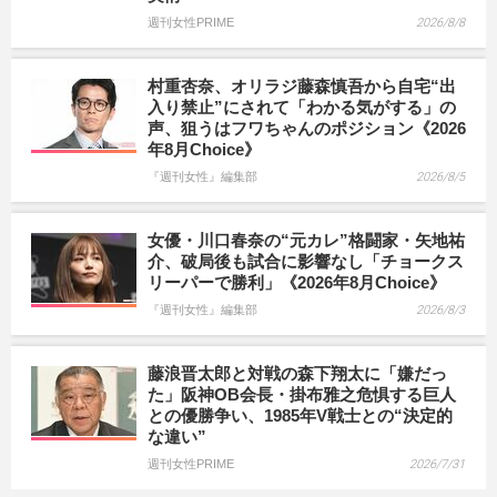
週刊女性PRIME
2026/8/8
村重杏奈、オリラジ藤森慎吾から自宅“出
入り禁止”にされて「わかる気がする」の
声、狙うはフワちゃんのポジション《2026
年8月Choice》
『週刊女性』編集部
2026/8/5
女優・川口春奈の“元カレ”格闘家・矢地祐
介、破局後も試合に影響なし「チョークス
リーパーで勝利」《2026年8月Choice》
『週刊女性』編集部
2026/8/3
藤浪晋太郎と対戦の森下翔太に「嫌だっ
た」阪神OB会長・掛布雅之危惧する巨人
との優勝争い、1985年V戦士との“決定的
な違い”
週刊女性PRIME
2026/7/31