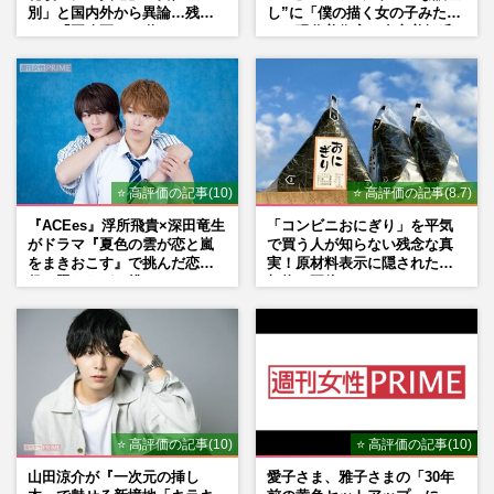
別」と国内外から異論…残さ
し”に「僕の描く女の子みた
れた「再改正」の道
い」現代美術家・奈良美智氏
もSNSで“公認”
⭐ 高評価の記事(10)
⭐ 高評価の記事(8.7)
『ACEes』浮所飛貴×深田竜生
「コンビニおにぎり」を平気
がドラマ『夏色の雲が恋と嵐
で買う人が知らない残念な真
をまきおこす』で挑んだ恋人
実！原材料表示に隠された添
役、照れながら挑んだキュン
加物の正体
シーン秘話
⭐ 高評価の記事(10)
⭐ 高評価の記事(10)
山田涼介が『一次元の挿し
愛子さま、雅子さまの「30年