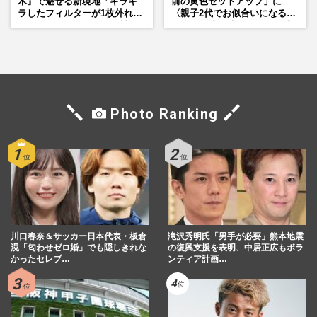
木』で魅せる新境地「キラキ
前の黄色セットアップ」に
ラしたフィルターが1枚外れて
〈親子2代でお似合いになる〉
くれたら」アイドル像を封印
の声、ご成婚時のドレスも手
した覚悟
がけた森英恵さんとの絆
Photo Ranking
川口春奈＆サッカー日本代表・板倉
滝沢秀明氏「男手が必要」熊本地震
滉「匂わせゼロ婚」でも隠しきれな
の復興支援を表明、中居正広もボラ
かったセレブ…
ンティア計画…