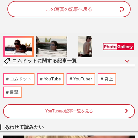
d
u
e
t
d
e
この写真の記事へ戻る
:
9
6
.
2
4
%
コムドットに関する記事一覧
YouTuberコムドット・やまと、TXTヨン
コムドット
YouTube
YouTuber
炎上
ジュンのグッズと酷似で「道徳心どうなっ
てんの」明暗分けた“軽すぎ…
目撃
週刊女性PRIME
2026/6/11
YouTubeの記事一覧を見る
YouTuber『コムドット』ひゅうがの“喫煙
しながら運転”に「俺かっけーって思って
そう」ネットから辛辣声
あわせて読みたい
週刊女性PRIME
2024/7/10