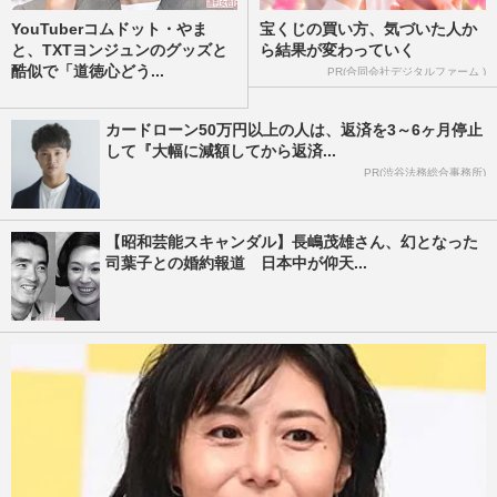
YouTuberコムドット・やま
宝くじの買い方、気づいた人か
と、TXTヨンジュンのグッズと
ら結果が変わっていく
酷似で「道徳心どう...
PR(合同会社デジタルファーム )
カードローン50万円以上の人は、返済を3～6ヶ月停止
して『大幅に減額してから返済...
PR(渋谷法務総合事務所)
【昭和芸能スキャンダル】長嶋茂雄さん、幻となった
司葉子との婚約報道 日本中が仰天...