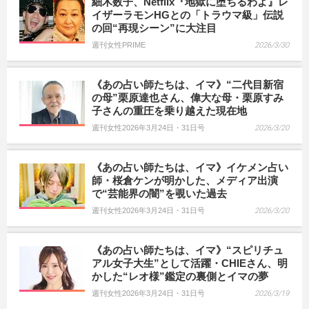
細木数子、Netflix『地獄に堕ちるわよ』レ
イザーラモンHGとの「トラウマ級」伝説
の回“再現シーン”に大注目
週刊女性PRIME
2026/3/30
《あの占い師たちは、イマ》“二代目新宿
の母”栗原達也さん、偉大な母・栗原すみ
子さんの重圧を乗り越えた現在地
週刊女性2026年3月24日・31日号
2026/3/20
《あの占い師たちは、イマ》イケメン占い
師・桜倉ケンが明かした、メディア出演
で“芸能界の闇”を覗いた過去
週刊女性2026年3月24日・31日号
2026/3/20
《あの占い師たちは、イマ》“スピリチュ
アル女子大生”として活躍・CHIEさん、明
かした“レオ様”鑑定の裏側とイマの夢
週刊女性2026年3月24日・31日号
2026/3/19