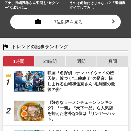
アナ、長嶋茂雄さん弔問も“セクシ
うのは虎党だけじゃない？「道頓堀
ー”な装いに…
ダイブしてみ…
7位以降を見る
トレンドの記事ランキング
1時間
24時間
週間
月間
映画『名探偵コナン ハイウェイの堕
天使』近づく“上映終了”の足音、惜
しまれる山崎和佳奈さん“毛利蘭の最
後の姿”
《好きなラーメンチェーンランキン
グ》『一蘭』『天下一品』ら人気店
を抑えた意外な1位は『リンガーハッ
ト』