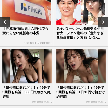
高市早苗首相は続投意向も…W不倫報道の
松本洋平文科相「意見交換をしていた」の
逃げ口上も、前橋・小川晶…
週刊女性PRIME
2026/3/13
【見城徹×藤田晋】AI時代でも
男子バレーボール髙橋藍＆小川
変わらない経営者の本質
智大、ファン絶叫の「意外すぎ
伊藤沙莉、史上初の続投でNHK朝ドラ
る熱愛事情」と素顔【バレ...
『虎に翼』が映画化…背景には〈受信料が
減収の懐事情〉と若者世代への…
PR(FINCHI on GOETHE)
週刊女性2026年2月24日号
2026/2/10
元BE：FIRST・三山凌輝、実父がシェフ
務める〈あんかけスパゲッティ店〉オープ
ンも、近所から漏れる“ほろ…
週刊女性2025年12月30日号
2025/12/17
「風俗前に飲むだけ！」45分で
「風俗前に飲むだけ！」45分で
3回戦も余裕！980円で朝まで絶
3回戦も余裕！1日31円で朝まで
好調
絶好調
PR(健商株式会社)
PR(健商株式会社)