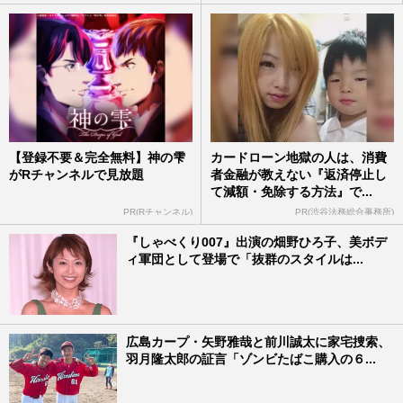
【登録不要＆完全無料】神の雫
カードローン地獄の人は、消費
がRチャンネルで見放題
者金融が教えない『返済停止し
て減額・免除する方法』で...
PR(Rチャンネル)
PR(渋谷法務総合事務所)
『しゃべくり007』出演の畑野ひろ子、美ボデ
ィ軍団として登場で「抜群のスタイルは...
広島カープ・矢野雅哉と前川誠太に家宅捜索、
羽月隆太郎の証言「ゾンビたばこ購入の６...