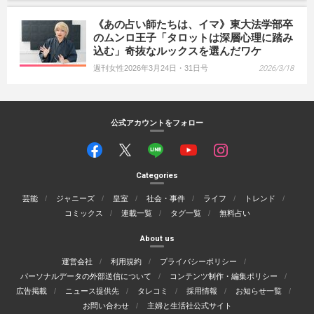
《あの占い師たちは、イマ》東大法学部卒
のムンロ王子「タロットは深層心理に踏み
込む」奇抜なルックスを選んだワケ
週刊女性2026年3月24日・31日号
2026/3/18
公式アカウントをフォロー
Categories
芸能
ジャニーズ
皇室
社会・事件
ライフ
トレンド
コミックス
連載一覧
タグ一覧
無料占い
About us
運営会社
利用規約
プライバシーポリシー
パーソナルデータの外部送信について
コンテンツ制作・編集ポリシー
広告掲載
ニュース提供先
タレコミ
採用情報
お知らせ一覧
お問い合わせ
主婦と生活社公式サイト