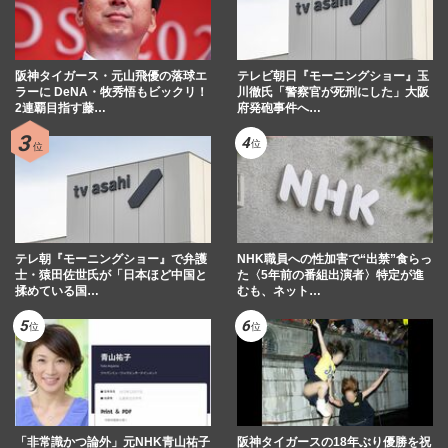
阪神タイガース・元山飛優の落球エ
テレビ朝日『モーニングショー』玉
ラーに DeNA・牧秀悟もビックリ！
川徹氏「警察官が死刑にした」大阪
2連覇目指す藤…
府発砲事件へ…
テレ朝『モーニングショー』で弁護
NHK職員への性加害で“出禁”食らっ
士・猿田佐世氏が「日本ほど中国と
た〈5年前の番組出演者〉特定が進
揉めている国…
むも、ネット…
「非常識かつ論外」元NHK青山祐子
阪神タイガースの18年ぶり優勝を祝