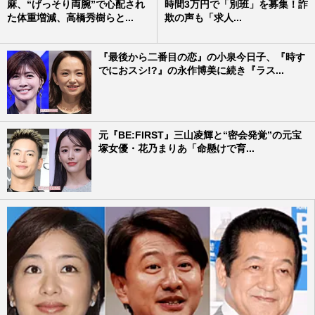
麻、“げっそり両腕”で心配され
時間3万円で「別班」を募集！詐
た体重増減、高橋秀樹らと...
欺の声も「求人...
『最後から二番目の恋』の小泉今日子、『時す
でにおスシ!?』の永作博美に続き『ラス...
元『BE:FIRST』三山凌輝と“密会発覚”の元宝
塚女優・花乃まりあ「命懸けで育...