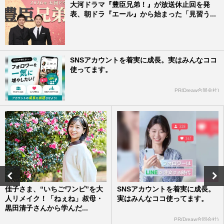
大河ドラマ『豊臣兄弟！』が放送休止回を発
表、朝ドラ『エール』から始まった「見習う...
SNSアカウントを着実に成長。実はみんなココ
使ってます。
PR(Dreaw合同会社)
佳子さま、“いちごワンピ”を大
SNSアカウントを着実に成長。
人リメイク！「ねぇね」叔母・
実はみんなココ使ってます。
黒田清子さんから学んだ...
PR(Dreaw合同会社)