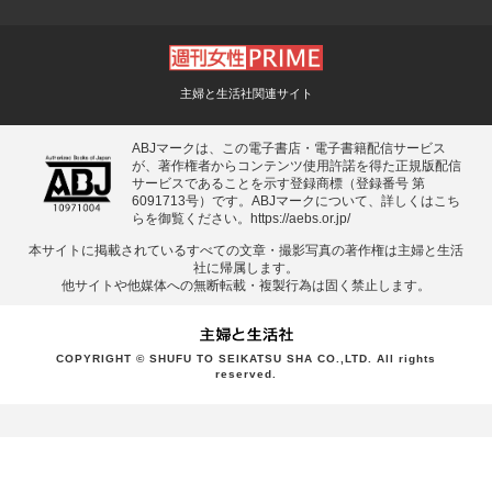
主婦と生活社関連サイト
ABJマークは、この電子書店・電子書籍配信サービス
が、著作権者からコンテンツ使用許諾を得た正規版配信
サービスであることを示す登録商標（登録番号 第
6091713号）です。ABJマークについて、詳しくはこち
らを御覧ください。
https://aebs.or.jp/
本サイトに掲載されているすべての⽂章・撮影写真の著作権は主婦と⽣活
社に帰属します。
他サイトや他媒体への無断転載・複製⾏為は固く禁⽌します。
COPYRIGHT © SHUFU TO SEIKATSU SHA CO.,LTD. All rights
reserved.