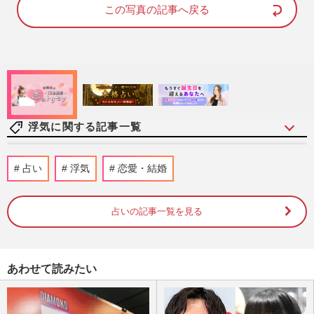
d
e
この写真の記事へ戻る
:
1
0
0
.
0
0
%
浮気に関する記事一覧
元BE：FIRST・三山凌輝、実父がシェフ
占い
浮気
恋愛・結婚
務める〈あんかけスパゲッティ店〉オープ
ンも、近所から漏れる“ほろ…
週刊女性2025年12月30日号
2026/7/22
占いの記事一覧を見る
元AKB48・川栄李奈の離婚転機は2026年1
月1日の「独立」か、結婚後も拭えなかっ
あわせて読みたい
た2.5次元俳優の夫・廣瀬智紀…
週刊女性PRIME
2026/4/10