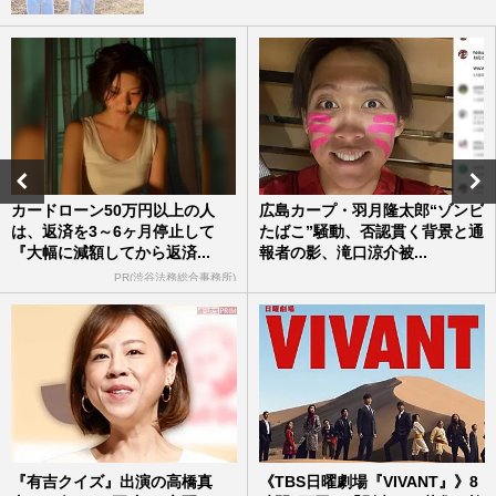
カードローン50万円以上の人
広島カープ・羽月隆太郎“ゾンビ
は、返済を3～6ヶ月停止して
たばこ”騒動、否認貫く背景と通
『大幅に減額してから返済...
報者の影、滝口涼介被...
PR(渋谷法務総合事務所)
『有吉クイズ』出演の高橋真
《TBS日曜劇場『VIVANT』》8