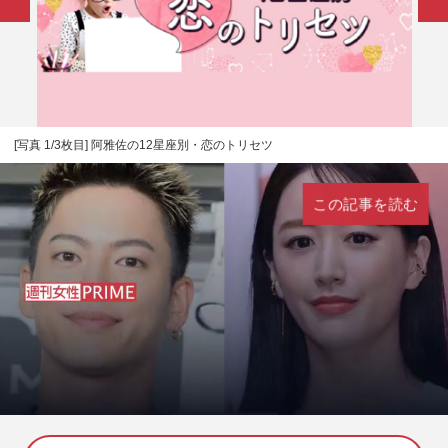
[写真 1/3枚目] 阿雅佐の12星座別・恋のトリセツ
この記事を読む
L
U
o
n
a
m
d
u
e
t