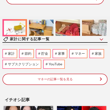
7
4
.
0
0
%
家計に関する記事一覧
《生活費が浮く優待株14選》年間20万〜
家計
節約
貯金
家事
マネー
家族
30万円おトクに! 200銘柄保有の“達人主
婦”が伝授する投資のコツ
サブスクリプション
YouTube
週刊女性2026年8月11日号
2026/8/2
マネーの記事一覧を見る
《預金金利0.5%超も続々》プロが教える
「いつの間にか損」を防ぐ銀行選びと、“3
つの目的別口座”
週刊女性2026年8月11日号
2026/8/1
イチオシ記事