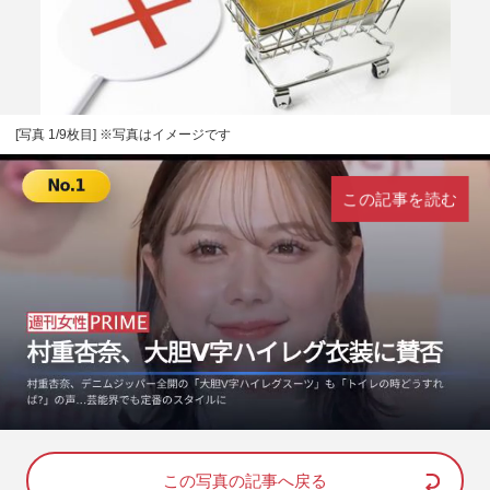
[写真 1/9枚目] ※写真はイメージです
この記事を読む
L
U
o
n
a
m
d
u
e
t
d
e
この写真の記事へ戻る
: