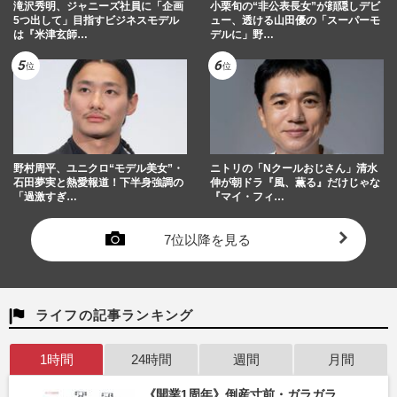
滝沢秀明、ジャニーズ社員に「企画
小栗旬の“非公表長女”が顔隠しデビ
5つ出して」目指すビジネスモデル
ュー、透ける山田優の「スーパーモ
は『米津玄師…
デルに」野…
野村周平、ユニクロ“モデル美女”・
ニトリの「Nクールおじさん」清水
石田夢実と熱愛報道！下半身強調の
伸が朝ドラ『風、薫る』だけじゃな
「過激すぎ…
『マイ・フィ…
7位以降を見る
ライフの記事ランキング
1時間
24時間
週間
月間
《開業1周年》倒産寸前・ガラガラ…