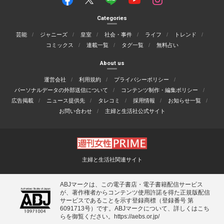
Categories
芸能
ジャニーズ
皇室
社会・事件
ライフ
トレンド
コミックス
連載一覧
タグ一覧
無料占い
About us
運営会社
利用規約
プライバシーポリシー
パーソナルデータの外部送信について
コンテンツ制作・編集ポリシー
広告掲載
ニュース提供先
タレコミ
採用情報
お知らせ一覧
お問い合わせ
主婦と生活社公式サイト
主婦と生活社関連サイト
ABJマークは、この電子書店・電子書籍配信サービス
が、著作権者からコンテンツ使用許諾を得た正規版配信
サービスであることを示す登録商標（登録番号 第
6091713号）です。ABJマークについて、詳しくはこち
らを御覧ください。
https://aebs.or.jp/