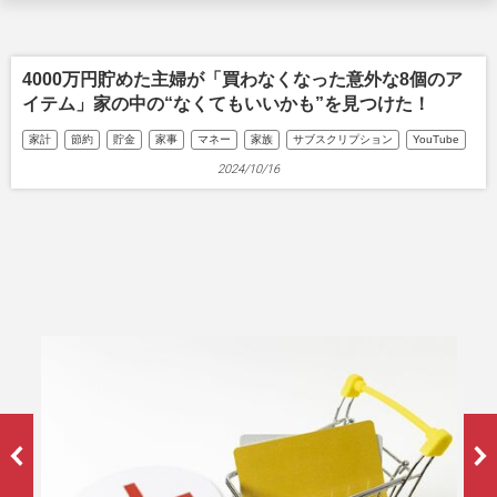
4000万円貯めた主婦が「買わなくなった意外な8個のア
イテム」家の中の“なくてもいいかも”を見つけた！
家計
節約
貯金
家事
マネー
家族
サブスクリプション
YouTube
2024/10/16