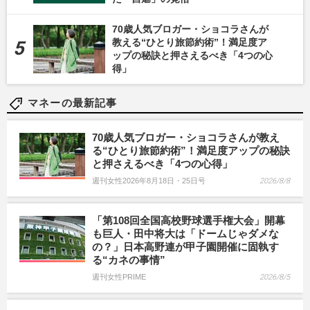
70歳人気ブロガー・ショコラさんが
教える“ひとり旅節約術”！満足度ア
ップの秘訣と押さえるべき「4つの心
得」
マネーの最新記事
70歳人気ブロガー・ショコラさんが教え
る“ひとり旅節約術”！満足度アップの秘訣
と押さえるべき「4つの心得」
週刊女性2026年8月18日・25日号
2026/8/8
「第108回全国高校野球選手権大会」開幕
も巨人・田中将大は「ドームじゃダメな
の？」日本高野連が甲子園開催に固執す
る“カネの事情”
週刊女性PRIME
2026/8/5