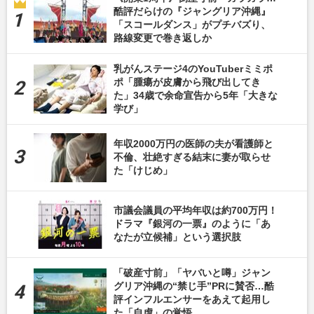
酷評だらけの『ジャングリア沖縄』
「スコールダンス」がプチバズり、
路線変更で巻き返しか
乳がんステージ4のYouTuberミミポ
ポ「腫瘍が皮膚から飛び出してき
た」34歳で余命宣告から5年「大きな
学び」
年収2000万円の医師の夫が看護師と
不倫、壮絶すぎる結末に妻が取らせ
た「けじめ」
市議会議員の平均年収は約700万円！
ドラマ『銀河の一票』のように「あ
なたが立候補」という選択肢
「破産寸前」「ヤバいと噂」ジャン
グリア沖縄の“禁じ手”PRに賛否…酷
評インフルエンサーをあえて起用し
た「自虐」の覚悟