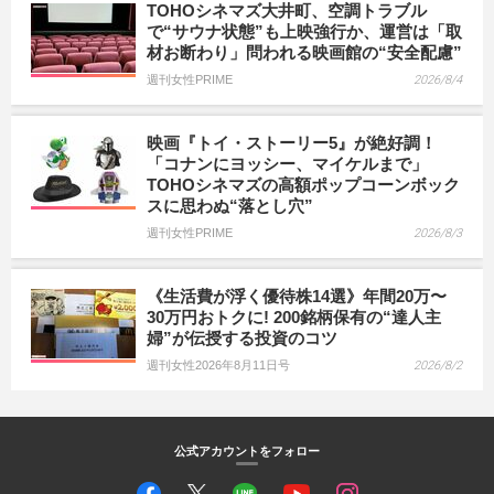
TOHOシネマズ大井町、空調トラブル
で“サウナ状態”も上映強行か、運営は「取
材お断わり」問われる映画館の“安全配慮”
週刊女性PRIME
2026/8/4
映画『トイ・ストーリー5』が絶好調！
「コナンにヨッシー、マイケルまで」
TOHOシネマズの高額ポップコーンボック
スに思わぬ“落とし穴”
週刊女性PRIME
2026/8/3
《生活費が浮く優待株14選》年間20万〜
30万円おトクに! 200銘柄保有の“達人主
婦”が伝授する投資のコツ
週刊女性2026年8月11日号
2026/8/2
公式アカウントをフォロー