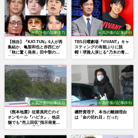
〈夏にやりがちなNG節約〉電気代・食
費・レジャー費の「よかれと思って逆効果
も」…本当にやるべき家計防衛…
週刊女性2026年7月21日号
2026/7/12
⭐ 高評価の記事(8.7)
⭐ 高評価の記事(9.8)
猛暑・物価高を乗り切る『おばあちゃんの
【独自】『KAT-TUN』6人が再
TBS日曜劇場『VIVANT』キャ
知恵袋』ひと手間でお財布にもやさしい、
集結か、亀梨和也と赤西仁が
スティングの有能ぶりに脱
節約＆エコな“50の習慣”
「秋に驚く発表」田中聖の刑
帽！堺雅人演じる“乃木の青年
週刊女性2026年7月7日・14日号
2026/7/5
期満了と重なる“匂わせ”では
期”役は、そっくり説根強い
ない理由
Mr.Children桜井和寿のバンド
マン長男・櫻井海音だった
《スリコ神アイテム》『3COINS』家庭
の“3大ストレス”を数百円で解決、マニア
のイチオシは「ツールボック…
週刊女性2026年4月28日・5月5日号
2026/4/26
⭐ 高評価の記事(8.5)
⭐ 高評価の記事(8.5)
《熊本地震》従業員死亡のイ
磯野貴理子、本当の離婚理由
オンモール『ハビタ』、他店
は「金の切れ目」だった
舗でも“売上回収”指示発覚で
「命より金」通用しなくなっ
た言い訳