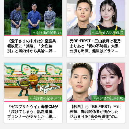
⭐ 高評価の記事(9)
⭐ 高評価の記事(8.7)
《愛子さまの未来は》皇室典
元BE:FIRST・三山凌輝は花乃
範改正に「拙速」「女性差
まりあと『愛の不時着』大阪
別」と国内外から異論…残さ
公演も出演、趣里はドラマ
れた「再改正」の道
『大空港』番宣行脚に「メン
タル強すぎ」の実情
⭐ 高評価の記事(9.5)
⭐ 高評価の記事(10)
『ゼスプリキウイ』母猫CMが
【独自】元『BE:FIRST』三山
「泣けてしまう」話題沸騰、
凌輝、舞台関係者が明かした
プランナーが明かした「親に
花乃まりあ“密会報道後”の呆
連絡したくなる」制作秘話
れ発言と、『愛の不時着』の
劇場が答えた共演舞台の行方