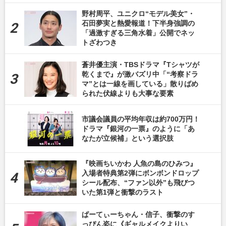
野村周平、ユニクロ“モデル美女”・
石田夢実と熱愛報道！下半身強調の
「過激すぎる三角水着」公開でネッ
トざわつき
蒼井優主演・TBSドラマ『Tシャツが
乾くまで』が激バズリ中「“考察ドラ
マ”とは一線を画している」散りばめ
られた伏線よりも大事な要素
市議会議員の平均年収は約700万円！
ドラマ『銀河の一票』のように「あ
なたが立候補」という選択肢
『映画ちいかわ 人魚の島のひみつ』
入場者特典第2弾にボンボンドロップ
シール配布、“ファン以外”も飛びつ
いた第1弾と衝撃のラスト
ぱーてぃーちゃん・信子、衝撃のす
っぴん姿に《ギャルメイクよりい