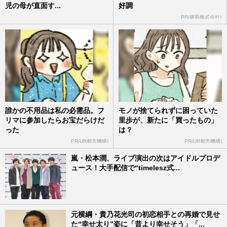
児の母が直面す...
好調
PR(健商株式会社)
誰かの不用品は私の必需品。フ
モノが捨てられずに困っていた
リマに参加したらお宝だらけだ
里歩が、新たに「買ったもの」
った
は？
PR(UR都市機構)
PR(UR都市機構)
嵐・松本潤、ライブ演出の次はアイドルプロデ
ュース！大手配信で“timelesz式...
元横綱・貴乃花光司の初恋相手との再婚で見せ
た“幸せ太り”姿に「昔より幸せそう」「...