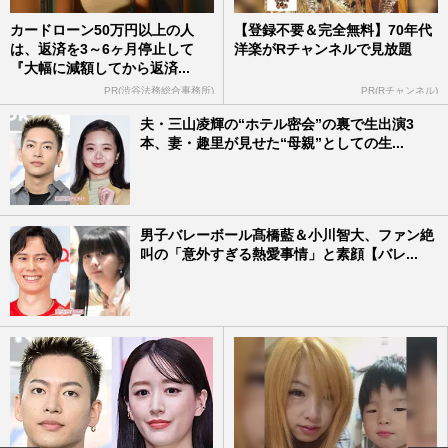
カードローン50万円以上の人
【登録不要＆完全無料】70年代
は、返済を3～6ヶ月停止して
洋楽がRチャンネルで見放題
『大幅に減額してから返済...
PR(渋谷法務総合事務所)
PR(Rチャンネル)
夫・三山凌輝の“ホテル密会”の裏で生出演3
本、妻・趣里が見せた“母親”としての生...
男子バレーボール髙橋藍＆小川智大、ファン絶
叫の「意外すぎる熱愛事情」と素顔【バレ...