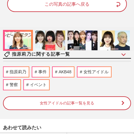
d
e
この写真の記事へ戻る
:
1
0
0
.
0
0
%
指原莉乃に関する記事一覧
《「苦手な」バラエティアイドルTOP5》
指原莉乃
事件
AKB48
女性アイドル
「鈴木紗理奈嫌い」発言で大炎上のあのち
ゃんを超えた、ダントツ1位…
警察
イベント
週刊女性2026年6月23日号
2026/6/24
女性アイドルの記事一覧を見る
櫻坂46＆日向坂46ライブで【前代未聞】ロ
ーソンレシート演出が話題！
週刊女性PRIME
2026/1/28
あわせて読みたい