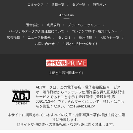
コミックス
連載一覧
タグ一覧
無料占い
About us
運営会社
利用規約
プライバシーポリシー
パーソナルデータの外部送信について
コンテンツ制作・編集ポリシー
広告掲載
ニュース提供先
タレコミ
採用情報
お知らせ一覧
お問い合わせ
主婦と生活社公式サイト
主婦と生活社関連サイト
ABJマークは、この電子書店・電子書籍配信サービス
が、著作権者からコンテンツ使用許諾を得た正規版配信
サービスであることを示す登録商標（登録番号 第
6091713号）です。ABJマークについて、詳しくはこち
らを御覧ください。
https://aebs.or.jp/
本サイトに掲載されているすべての⽂章・撮影写真の著作権は主婦と⽣活
社に帰属します。
他サイトや他媒体への無断転載・複製⾏為は固く禁⽌します。