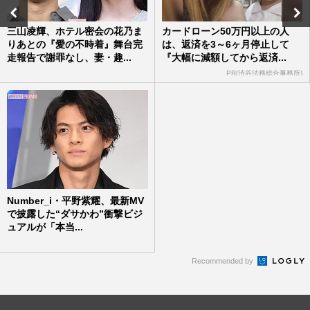
三山凌輝、ホテル密会の花乃ま
カードローン50万円以上の人
りあとの『愛の不時着』舞台完
は、返済を3～6ヶ月停止して
走報告で謝罪なし、妻・趣...
『大幅に減額してから返済...
PR(渋谷法務総合事務所)
Number_i・平野紫耀、最新MV
で披露した“ダサかわ”衝撃ビジ
ュアルが「本当...
Recommended by