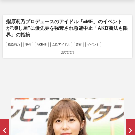
指原莉乃プロデュースのアイドル「≠ME」のイベント
が“壊し屋”に優先券を強奪され急遽中止「AKB商法も限
界」の指摘
指原莉乃
事件
AKB48
女性アイドル
警察
イベント
2025/5/1