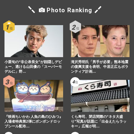
Photo Ranking
小栗旬の“非公表長女”が顔隠しデビ
滝沢秀明氏「男手が必要」熊本地震
ュー、透ける山田優の「スーパーモ
の復興支援を表明、中居正広もボラ
デルに」野…
ンティア計画…
『映画ちいかわ 人魚の島のひみつ』
くら寿司、閉店間際の“ネタ大盛
入場者特典第2弾にボンボンドロッ
り”写真が話題に「出会えたらラッ
プシール配布…
キー」広報が明…