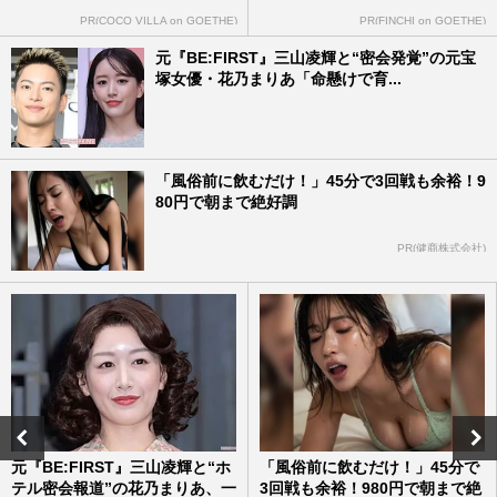
PR(COCO VILLA on GOETHE)
PR(FINCHI on GOETHE)
元『BE:FIRST』三山凌輝と“密会発覚”の元宝
塚女優・花乃まりあ「命懸けで育...
「風俗前に飲むだけ！」45分で3回戦も余裕！9
80円で朝まで絶好調
PR(健商株式会社)
元『BE:FIRST』三山凌輝と“ホ
「風俗前に飲むだけ！」45分で
テル密会報道”の花乃まりあ、一
3回戦も余裕！980円で朝まで絶