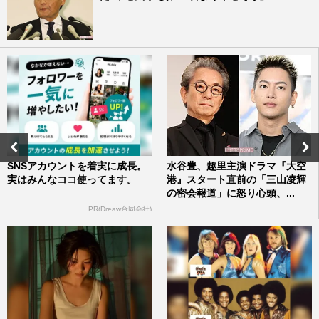
SNSアカウントを着実に成長。
水谷豊、趣里主演ドラマ『大空
実はみんなココ使ってます。
港』スタート直前の「三山凌輝
の密会報道」に怒り心頭、...
PR(Dreaw合同会社)