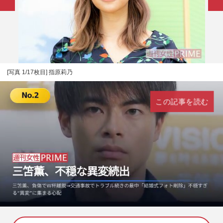
[写真 1/17枚目] 指原莉乃
この記事を読む
L
U
o
n
a
m
d
u
e
t