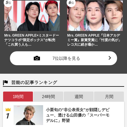
Mrs. GREEN APPLE×ミスタードー
Mrs. GREEN APPLE『日本アカデ
ナツコラボ“限定ボックス”が転売
ミー賞』新賞受賞に「忖度の気が」
「これ買う人も…
レコ大に続き囁か…
7位以降を見る
芸能の記事ランキング
1時間
24時間
週間
月間
小栗旬の“非公表長女”が顔隠しデビ
ュー、透ける山田優の「スーパーモ
デルに」野望