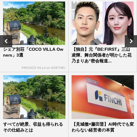
timelesz原嘉孝「デート後は居酒屋で友達
と合流」不満を言ったら即交際終了の“俺
様恋愛ルール”に視聴者賛…
週刊女性PRIME
2026/1/9
【2026年】結婚しそうな芸能人カップル！
有村架純＆高橋海人他、ランキング発表
シェア別荘「COCO VILLA Ow
【独自】元『BE:FIRST』三山
週刊女性2026年1月6日・13日号
2025/12/31
ners」3選
凌輝、舞台関係者が明かした花
乃まりあ“密会報道...
PR(COCO VILLA on GOETHE)
指原莉乃プロデュースのアイドル≠MEが
『CDTV ライブ』で生歌披露も「マイナス
にしかならない」放送事故レ…
週刊女性PRIME
2025/5/28
すべてが絶景、収益も得られる
【見城徹×藤田晋】AI時代でも変
その仕組みとは
わらない経営者の本質