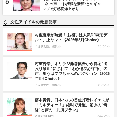
い》の声…“お嬢様な素顔”とのギャ
ップで好感度爆上がり
女性アイドルの最新記事
村重杏奈が熱愛！ お相手は人気DJ兼モデ
ル・井上ヤマト《2026年8月Choice》
『週刊女性』編集部
2026/8/6
村重杏奈、オリラジ藤森慎吾から自宅“出
入り禁止”にされて「わかる気がする」の
声、狙うはフワちゃんのポジション《2026
年8月Choice》
『週刊女性』編集部
2026/8/5
藤本美貴、日本ハムの首位打者レイエスが
「ミキティー！」絶叫で覚醒、驚きの“奇
縁”と夢の「共演プラン」
週刊女性PRIME
2026/7/26