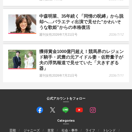
中森明菜、35年続く「同情の呪縛」から脱
却へ…バラエティ出演で見せた“かわいそ
うな歌姫”からの本格復活
週刊女性2026年7月21日号
2026/7/12
獲得賞金1000億円超え！競馬界のレジェン
ド騎手・武豊の元アイドル妻・佐野量子が
夫の浮気報道で見せていた「大きすぎる
器」
週刊女性2026年7月21日号
2026/7/11
公式アカウントをフォロー
Categories
芸能
ジャニーズ
皇室
社会・事件
ライフ
トレンド