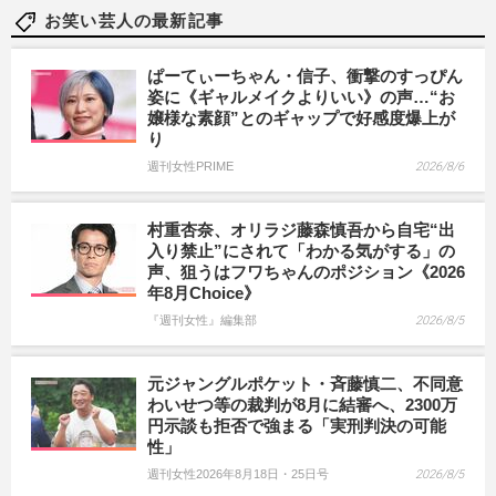
お笑い芸人の最新記事
ぱーてぃーちゃん・信子、衝撃のすっぴん
姿に《ギャルメイクよりいい》の声…“お
嬢様な素顔”とのギャップで好感度爆上が
り
週刊女性PRIME
2026/8/6
村重杏奈、オリラジ藤森慎吾から自宅“出
入り禁止”にされて「わかる気がする」の
声、狙うはフワちゃんのポジション《2026
年8月Choice》
『週刊女性』編集部
2026/8/5
元ジャングルポケット・斉藤慎二、不同意
わいせつ等の裁判が8月に結審へ、2300万
円示談も拒否で強まる「実刑判決の可能
性」
週刊女性2026年8月18日・25日号
2026/8/5