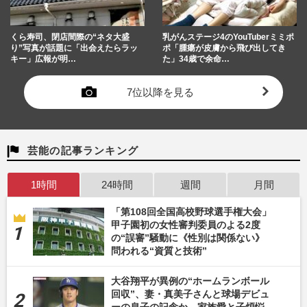
くら寿司、閉店間際の“ネタ大盛
乳がんステージ4のYouTuberミミポ
り”写真が話題に「出会えたらラッ
ポ「腫瘍が皮膚から飛び出してき
キー」広報が明…
た」34歳で余命…
7位以降を見る
芸能の記事ランキング
1時間
24時間
週間
月間
「第108回全国高校野球選手権大会」
甲子園初の女性審判委員のよる2度
の“誤審”騒動に《性別は関係ない》
問われる“資質と技術”
大谷翔平が異例の“ホームランボール
回収”、妻・真美子さんと球場デビュ