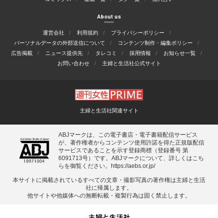
About us
運営会社
利用規約
プライバシーポリシー
パーソナルデータの外部送信について
コンテンツ制作・編集ポリシー
広告掲載
ニュース提供先
タレコミ
採用情報
お知らせ一覧
お問い合わせ
主婦と生活社公式サイト
主婦と生活社関連サイト
ABJマークは、この電子書店・電子書籍配信サービス
が、著作権者からコンテンツ使用許諾を得た正規版配信
サービスであることを示す登録商標（登録番号 第
6091713号）です。ABJマークについて、詳しくはこち
らを御覧ください。
https://aebs.or.jp/
本サイトに掲載されているすべての⽂章・撮影写真の著作権は主婦と⽣活
社に帰属します。
他サイトや他媒体への無断転載・複製⾏為は固く禁⽌します。