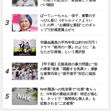
ーの息子の記念か、家族愛と子煩悩
パパ秘話
ぱーてぃーちゃん・信子、衝撃のす
っぴん姿に《ギャルメイクよりい
い》の声…“お嬢様な素顔”とのギャ
ップで好感度爆上がり
市議会議員の平均年収は約700万円！
ドラマ『銀河の一票』のように「あ
なたが立候補」という選択肢
【甲子園】広陵高校の暴力問題に“別
の事案”発覚「隠蔽する気満々」凄惨
な被害内容と“後手後手”対応に猛批
判
NHK職員への性加害で“出禁”食らっ
た〈5年前の番組出演者〉特定が進む
も、ネットで「無関係な個人名」も
拡散される“二次被害”