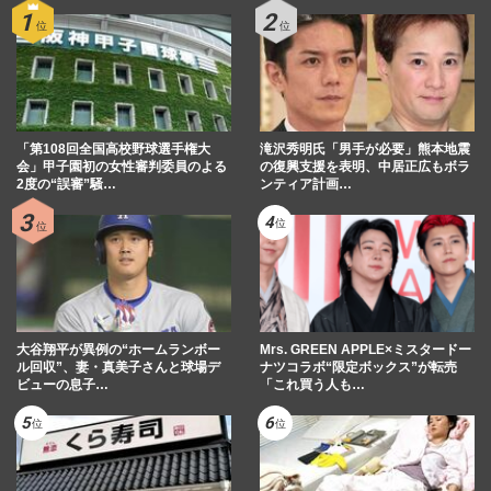
【追悼】山田五郎さん「やり残したことが
ない」語っていた終活と、大切にしていた
妻と愛犬との“こだわり”…
週刊女性2026年8月11日号
2026/7/29
「第108回全国高校野球選手権大
滝沢秀明氏「男手が必要」熊本地震
「少量でも必要な栄養が摂れる」名医が考
会」甲子園初の女性審判委員のよる
の復興支援を表明、中居正広もボラ
案！がんを予防する長生き『煮込み』と
2度の“誤審”騒…
ンティア計画…
『抗がん食材10選』
週刊女性2026年7月21日号
2026/7/18
「慎吾ママ」の放送作家・たむらようこさ
んが明かす「子宮頸がん」で35キロまで激
減した体と17年経った今も…
大谷翔平が異例の“ホームランボー
Mrs. GREEN APPLE×ミスタードー
週刊女性2026年7月21日号
2026/7/12
ル回収”、妻・真美子さんと球場デ
ナツコラボ“限定ボックス”が転売
ビューの息子…
「これ買う人も…