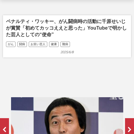
ペナルティ・ワッキー、がん闘病時の活動に千原せいじ
が賞賛「初めてカッコええと思った」YouTubeで明かし
た芸人としての“使命”
がん
闘病
お笑い芸人
健康
難病
2025/6/8