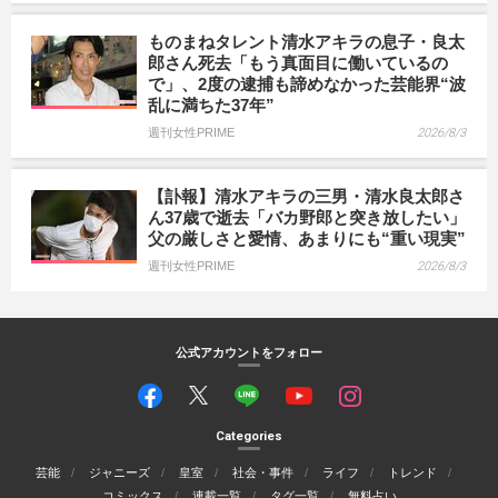
ものまねタレント清水アキラの息子・良太
郎さん死去「もう真面目に働いているの
で」、2度の逮捕も諦めなかった芸能界“波
乱に満ちた37年”
週刊女性PRIME
2026/8/3
【訃報】清水アキラの三男・清水良太郎さ
ん37歳で逝去「バカ野郎と突き放したい」
父の厳しさと愛情、あまりにも“重い現実”
週刊女性PRIME
2026/8/3
公式アカウントをフォロー
Categories
芸能
ジャニーズ
皇室
社会・事件
ライフ
トレンド
コミックス
連載一覧
タグ一覧
無料占い