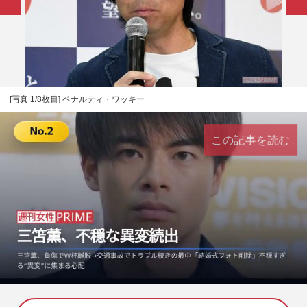
[写真 1/8枚目] ペナルティ・ワッキー
この記事を読む
L
U
o
n
a
m
d
u
e
t