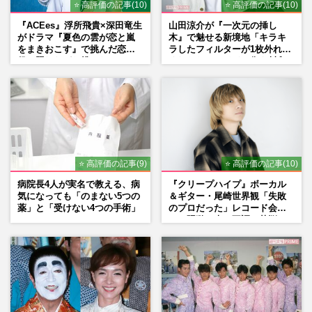
⭐ 高評価の記事(10)
⭐ 高評価の記事(10)
『ACEes』浮所飛貴×深田竜生
山田涼介が『一次元の挿し
がドラマ『夏色の雲が恋と嵐
木』で魅せる新境地「キラキ
をまきおこす』で挑んだ恋人
ラしたフィルターが1枚外れて
役、照れながら挑んだキュン
くれたら」アイドル像を封印
シーン秘話
した覚悟
⭐ 高評価の記事(9)
⭐ 高評価の記事(10)
病院長4人が実名で教える、病
『クリープハイプ』ボーカル
気になっても「のまない5つの
＆ギター・尾崎世界観「失敗
薬」と「受けない4つの手術」
のプロだった」レコード会社
との騒動、声の不調…苦悩の
先で見つけた“今”