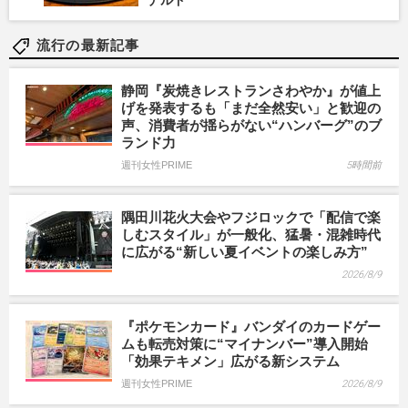
流行の最新記事
静岡『炭焼きレストランさわやか』が値上
げを発表するも「まだ全然安い」と歓迎の
声、消費者が揺らがない“ハンバーグ”のブ
ランド力
週刊女性PRIME
5時間前
隅田川花火大会やフジロックで「配信で楽
しむスタイル」が一般化、猛暑・混雑時代
に広がる“新しい夏イベントの楽しみ方”
2026/8/9
『ポケモンカード』バンダイのカードゲー
ムも転売対策に“マイナンバー”導入開始
「効果テキメン」広がる新システム
週刊女性PRIME
2026/8/9