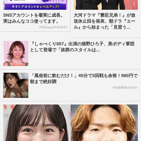
SNSアカウントを着実に成長。
大河ドラマ『豊臣兄弟！』が放
実はみんなココ使ってます。
送休止回を発表、朝ドラ『エー
ル』から始まった「見習う...
PR(Dreaw合同会社)
『しゃべくり007』出演の畑野ひろ子、美ボディ軍団
として登場で「抜群のスタイルは...
「風俗前に飲むだけ！」45分で3回戦も余裕！980円で
朝まで絶好調
PR(健商株式会社)