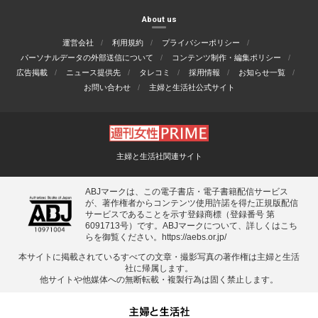
About us
運営会社
利用規約
プライバシーポリシー
パーソナルデータの外部送信について
コンテンツ制作・編集ポリシー
広告掲載
ニュース提供先
タレコミ
採用情報
お知らせ一覧
お問い合わせ
主婦と生活社公式サイト
主婦と生活社関連サイト
ABJマークは、この電子書店・電子書籍配信サービス
が、著作権者からコンテンツ使用許諾を得た正規版配信
サービスであることを示す登録商標（登録番号 第
6091713号）です。ABJマークについて、詳しくはこち
らを御覧ください。
https://aebs.or.jp/
本サイトに掲載されているすべての⽂章・撮影写真の著作権は主婦と⽣活
社に帰属します。
他サイトや他媒体への無断転載・複製⾏為は固く禁⽌します。