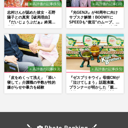
⭐ 高評価の記事(9.5)
⭐ 高評価の記事(10)
志村けんが認めた彼女・石野
『光GENJI』が40周年に向け
陽子との真実【破局理由】
サブスク解禁！BOOWYに
『だいじょうぶだぁ』終焉の
SPEEDも“復活”のムーブ、本
裏側
人たちのコメント続々で急浮
上する“再結成”の道
⭐ 高評価の記事(9.3)
⭐ 高評価の記事(9.5)
「皮をめくって洗え」「添い
『ゼスプリキウイ』母猫CMが
寝して」介護職の半数が性的
「泣けてしまう」話題沸騰、
嫌がらせや暴力を経験
プランナーが明かした「親に
連絡したくなる」制作秘話
Photo Ranking