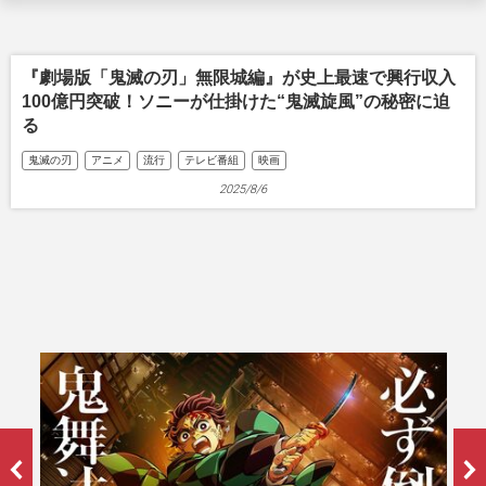
『劇場版「鬼滅の刃」無限城編』が史上最速で興行収入
100億円突破！ソニーが仕掛けた“鬼滅旋風”の秘密に迫
る
鬼滅の刃
アニメ
流行
テレビ番組
映画
2025/8/6