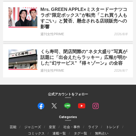
Mrs. GREEN APPLE×ミスタードーナツコ
ラボ“限定ボックス”が転売「これ買う人も
すごい」と賛否、懸念される店頭販売への
影響
週刊女性PRIME
2026/8/8
くら寿司、閉店間際の“ネタ大盛り”写真が
話題に「出会えたらラッキー」広報が明か
した“幻サービス”『得々ゾーン』の全容
週刊女性PRIME
2026/8/7
公式アカウントをフォロー
Categories
芸能
ジャニーズ
皇室
社会・事件
ライフ
トレンド
コミックス
連載一覧
タグ一覧
無料占い