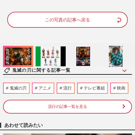
M
u
この写真の記事へ戻る
t
e
鬼滅の刃に関する記事一覧
『映画ちいかわ 人魚の島のひみつ』《3日
鬼滅の刃
アニメ
流行
テレビ番組
映画
間で興収22.4億円》『名探偵コナン』級ロ
ケットスタートも興収推移…
週刊女性PRIME
2026/7/28
流行の記事一覧を見る
『映画ちいかわ』上映回数が「鬼滅並み」
あわせて読みたい
と話題！サーバーダウン発生、特典フィギ
ュアには徹底した転売対策…