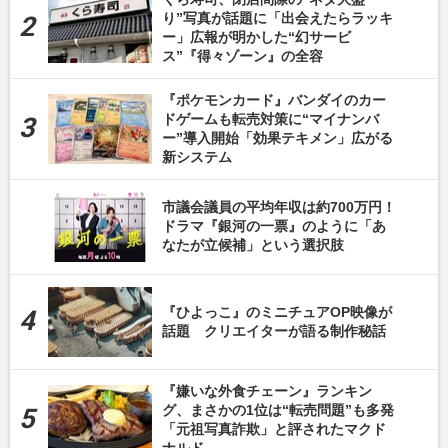
り”写真が話題に「出会えたらラッキ
ー」広報が明かした“幻サービ
ス”『得々ゾーン』の全容
『ポケモンカード』バンダイのカー
ドゲームも転売対策に“マイナンバ
ー”導入開始「効果テキメン」広がる
新システム
市議会議員の平均年収は約700万円！
ドラマ『銀河の一票』のように「あ
なたが立候補」という選択肢
『ひよっこ』のミニチュアOP映像が
話題 クリエイターが語る制作秘話
『嫌いな外食チェーン』ランキン
グ、まさかの1位は“転売問題”も多発
「元祖写真詐欺」と評されたマクド
ナルド