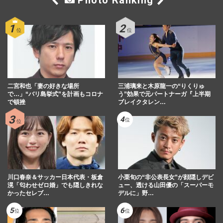
二宮和也「妻の好きな場所
三浦璃来と木原龍一の“りくりゅ
で…」“バリ島挙式”を計画もコロナ
う”効果で元パートナーガ『上半期
で頓挫
ブレイクタレン…
川口春奈＆サッカー日本代表・板倉
小栗旬の“非公表長女”が顔隠しデビ
滉「匂わせゼロ婚」でも隠しきれな
ュー、透ける山田優の「スーパーモ
かったセレブ…
デルに」野…