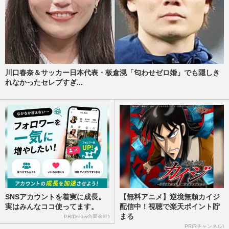
川口春奈＆サッカー日本代表・板倉滉「匂わせゼロ婚」でも隠しき
れなかったセレブすぎ...
SNSアカウントを着実に成長。
【無料アニメ】逆境無頼カイジ
実はみんなココ使ってます。
配信中！視聴で楽天ポイント貯
まる
PR(Dreaw合同会社)
PR(Rチャンネル)