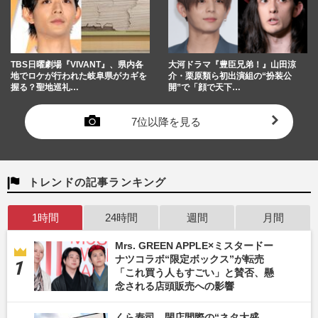
TBS日曜劇場『VIVANT』、県内各
大河ドラマ『豊臣兄弟！』山田涼
地でロケが行われた岐阜県がカギを
介・栗原類ら初出演組の“扮装公
握る？聖地巡礼…
開”で「顔で天下…
7位以降を見る
トレンドの記事ランキング
1時間
24時間
週間
月間
Mrs. GREEN APPLE×ミスタードー
ナツコラボ“限定ボックス”が転売
「これ買う人もすごい」と賛否、懸
念される店頭販売への影響
くら寿司、閉店間際の“ネタ大盛