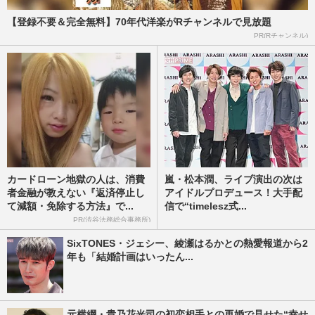
【登録不要＆完全無料】70年代洋楽がRチャンネルで見放題
PR(Rチャンネル)
カードローン地獄の人は、消費
嵐・松本潤、ライブ演出の次は
者金融が教えない『返済停止し
アイドルプロデュース！大手配
て減額・免除する方法』で...
信で“timelesz式...
PR(渋谷法務総合事務所)
SixTONES・ジェシー、綾瀬はるかとの熱愛報道から2
年も「結婚計画はいったん...
元横綱・貴乃花光司の初恋相手との再婚で見せた“幸せ