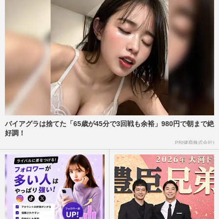
週刊女性PRIME
2026/7/23
国民的テノール歌手・錦織健「歌手人生を
懸けてきた」マイクなし生声一本のこだわ
りと、現代ポップス・ロッ…
週刊女性2026年6月23日号
2026/6/13
『鬼滅の刃』禰豆子の竹は「実在しない」
近畿大学教授が解き明かした結論に「教授
って暇なん？」ファンの夢…
バイアグラは捨てた「65歳が45分で3回戦も余裕」980円で朝まで絶
週刊女性PRIME
2026/4/21
好調！
PR(健商株式会社)
映画『名探偵コナン』公開3日で興収35億
円、“歴代3位”の好発進「400億の壁は別
の戦い」高すぎる『鬼滅の…
週刊女性PRIME
2026/4/18