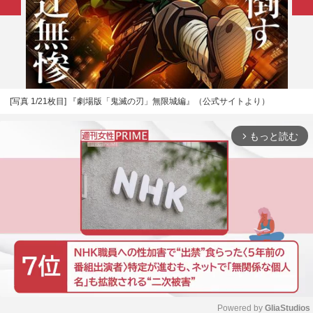
[写真 1/21枚目] 『劇場版「鬼滅の刃」無限城編』（公式サイトより）
もっと読む
arrow_forward_ios
Powered by 
GliaStudios