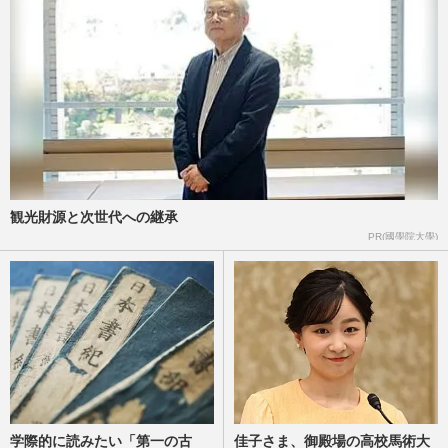
《佳子さまの歩み》愛子さまや佳子さまが
結婚後も残るのに「夫と子は一般人」…皇
室典範改正案に潜む“あま…
週刊女性2026年7月28日・8月4日号
2026/7/19
愛子さまと佳子さまのパールとおそろいヘ
アで「姉妹コーデ」と天皇家と秋篠宮家が
茶会で見せた「絆のリンク…
観光財源と次世代への継承
週刊女性PRIME
2026/7/16
PR(國學院大學)
《佳子さまの歩み》「皇族として親しまれ
ていることが重要」国民から見守られてき
た佳子さまが持つ、一般人…
週刊女性2026年7月21日号
2026/7/12
学際的に読みたい「第一の古
佳子さま、御殿場の高校馬術大