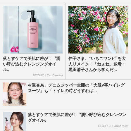
落とすケアで美肌に差が！〝潤
佳子さま、“いちごワンピ”を大
い呼び込むクレンジングオイ
人リメイク！「ねぇね」叔母・
ル〟
黒田清子さんから学んだ...
PR(DHC｜CanCam.jp)
村重杏奈、デニムジッパー全開の「大胆V字ハイレグ
スーツ」も「トイレの時どうすれば...
落とすケアで美肌に差が！〝潤い呼び込むクレンジン
グオイル〟
PR(DHC｜CanCam.jp)