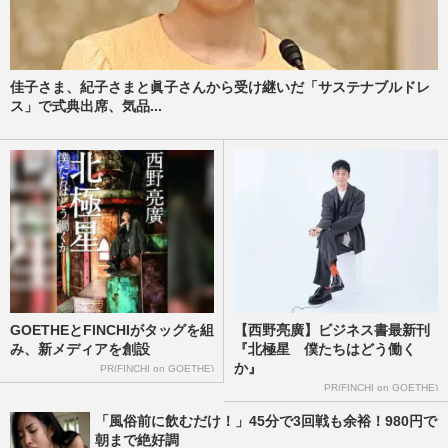
佳子さま、紀子さまと眞子さんから受け継いだ「サステナブルドレ
ス」で式典出席、気品...
GOETHEとFINCHIがタッグを組
【西野亮廣】ビジネス書最新刊
み、新メディアを創設
『北極星 僕たちはどう働く
か』
PR(FINCHI on GOETHE)
PR(FINCHI on GOETHE)
「風俗前に飲むだけ！」45分で3回戦も余裕！980円で
朝まで絶好調