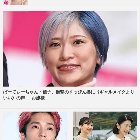
ぱーてぃーちゃん・信子、衝撃のすっぴん姿に《ギャルメイクより
いい》の声…“お嬢様...