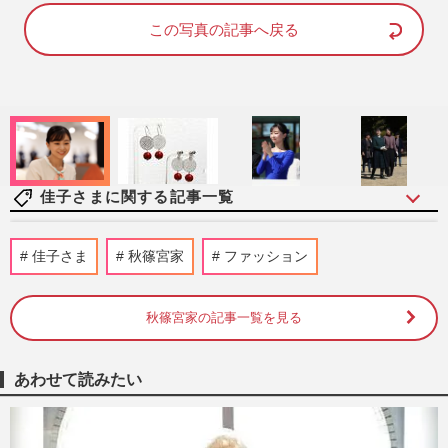
d
u
e
t
d
e
この写真の記事へ戻る
:
1
0
0
.
0
0
%
佳子さまに関する記事一覧
《佳子さまの歩み》皇室典範改正案の成立
佳子さま
秋篠宮家
ファッション
に天皇陛下、愛子さまらの考えは？疑問が
渦巻く中、秋篠宮さまに期…
週刊女性2026年8月11日号
2026/8/2
秋篠宮家の記事一覧を見る
佳子さま、御殿場の高校馬術大会に“大人
あわせて読みたい
モノトーンスタイル”で登場…耳元を彩る
「3300円の藍染イヤリング…
週刊女性PRIME
2026/8/1