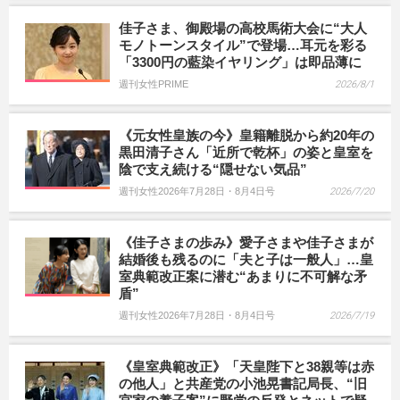
佳子さま、御殿場の高校馬術大会に“大人
モノトーンスタイル”で登場…耳元を彩る
「3300円の藍染イヤリング」は即品薄に
週刊女性PRIME
2026/8/1
《元女性皇族の今》皇籍離脱から約20年の
黒田清子さん「近所で乾杯」の姿と皇室を
陰で支え続ける“隠せない気品”
週刊女性2026年7月28日・8月4日号
2026/7/20
《佳子さまの歩み》愛子さまや佳子さまが
結婚後も残るのに「夫と子は一般人」…皇
室典範改正案に潜む“あまりに不可解な矛
盾”
週刊女性2026年7月28日・8月4日号
2026/7/19
《皇室典範改正》「天皇陛下と38親等は赤
の他人」と共産党の小池晃書記局長、“旧