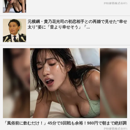
PR(健商株式会社)
元横綱・貴乃花光司の初恋相手との再婚で見せた“幸せ
太り”姿に「昔より幸せそう」「...
「風俗前に飲むだけ！」45分で3回戦も余裕！980円で朝まで絶好調
PR(健商株式会社)