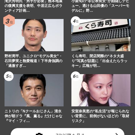
滝沢秀明氏「男手が必要」熊本地震
小栗旬の“非公表長女”が顔隠しデビ
の復興支援を表明、中居正広もボラ
ュー、透ける山田優の「スーパーモ
ンティア計画…
デルに」野…
野村周平、ユニクロ“モデル美女”・
くら寿司、閉店間際の“ネタ大盛
石田夢実と熱愛報道！下半身強調の
り”写真が話題に「出会えたらラッ
「過激すぎ…
キー」広報が明…
ニトリの「Nクールおじさん」清水
安室奈美恵の“私生活”が報じられな
伸が朝ドラ『風、薫る』だけじゃな
い背景に、前例がないほどの「取材
『マイ・フィ…
リスク」