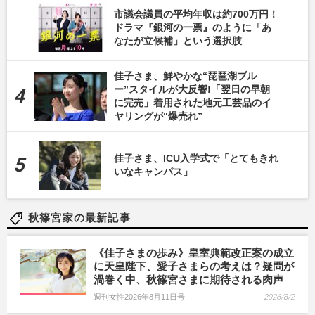
市議会議員の平均年収は約700万円！
ドラマ『銀河の一票』のように「あ
なたが立候補」という選択肢
佳子さま、鮮やかな“琵琶湖ブル
ー”スタイルが大反響!「翌日の早朝
に完売」着用された地元工芸品のイ
ヤリングが“爆売れ”
佳子さま、ICU入学式で「とてもきれ
いなキャンパス」
秋篠宮家の最新記事
《佳子さまの歩み》皇室典範改正案の成立
に天皇陛下、愛子さまらの考えは？疑問が
渦巻く中、秋篠宮さまに期待される肉声
週刊女性2026年8月11日号
2026/8/2