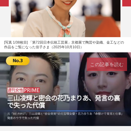
[写真 1/38枚目] 「第72回日本伝統工芸展」京都展で陶芸や染織、金工などの
作品をご覧になった佳子さま（2025年10月10日）
この記事を読む
L
U
o
n
a
m