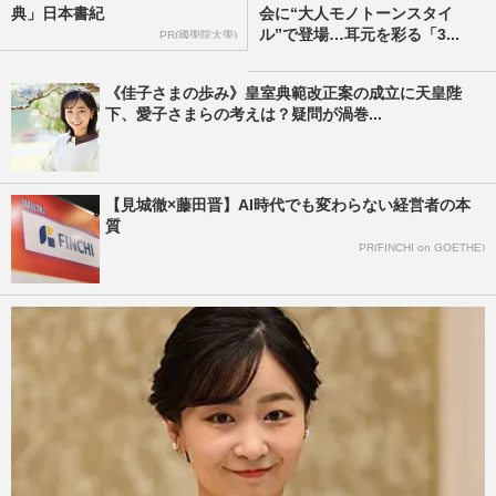
典」日本書紀
会に“大人モノトーンスタイ
ル”で登場…耳元を彩る「3...
PR(國學院大學)
《佳子さまの歩み》皇室典範改正案の成立に天皇陛
下、愛子さまらの考えは？疑問が渦巻...
【見城徹×藤田晋】AI時代でも変わらない経営者の本
質
PR(FINCHI on GOETHE)