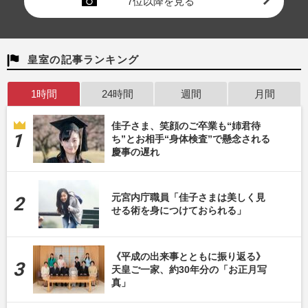
7位以降を見る
皇室の記事ランキング
1時間
24時間
週間
月間
佳子さま、笑顔のご卒業も“姉君待
ち”とお相手“身体検査”で懸念される
慶事の遅れ
元宮内庁職員「佳子さまは美しく見
せる術を身につけておられる」
《平成の出来事とともに振り返る》
天皇ご一家、約30年分の「お正月写
真」