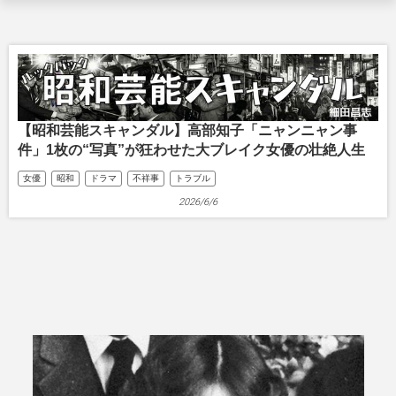
【昭和芸能スキャンダル】高部知子「ニャンニャン事
件」1枚の“写真”が狂わせた大ブレイク女優の壮絶人生
女優
昭和
ドラマ
不祥事
トラブル
2026/6/6