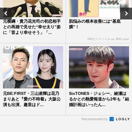
元横綱・貴乃花光司の初恋相手
肌悩みの根本改善には“基底
との再婚で見せた“幸せ太り”姿
膜”！
に「昔より幸せそう」「...
PR(エリクシール on 美的.com)
元BE:FIRST・三山凌輝は花乃
SixTONES・ジェシー、綾瀬は
まりあと『愛の不時着』大阪公
るかとの熱愛報道から2年も「結
演も出演、趣里はド...
婚計画はいったん...
Recommended by