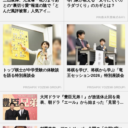
との“裏切り愛”報道の陰で「と
ラダづくり」のカギとは？
んだ風評被害」人気アイ...
PR(森永乳業株式会社)
トップ棋士が中学受験の体験談
将棋を学び、将棋から学ぶ「竜
を語る特別座談会
王セッション2026」特別座談会
PR(SAPIX YOZEMI GROUP)
PR(SAPIX YOZEMI GROUP)
大河ドラマ『豊臣兄弟！』が放送休止回を発
表、朝ドラ『エール』から始まった「見習う...