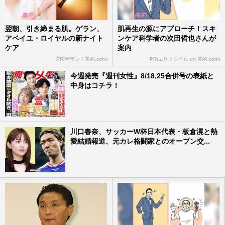
翌朝、引き締まる肌。ゲラン、
肌再生の源にアプローチ！スキ
アベイユ・ロイヤルの新ナイト
ンケア科学者の次田哲也さんが
ケア
案内
PR(ゲラン｜美的.com)
PR(エリクシール on 美的.com)
今週発売『週刊女性』8/18,25合併号の表紙と
中身はコチラ！
川口春奈、サッカーW杯日本代表・板倉滉と熱
愛結婚報道、元カレ格闘家とのオープン交...