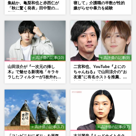
集結か、亀梨和也と赤西仁が
寝して」介護職の半数が性的
「秋に驚く発表」田中聖の刑
嫌がらせや暴力を経験
期満了と重なる“匂わせ”では
ない理由
⭐ 高評価の記事(10)
⭐ 高評価の記事(9)
山田涼介が『一次元の挿し
二宮和也、YouTube『よにの
木』で魅せる新境地「キラキ
ちゃんねる』で山田涼介の“お
ラしたフィルターが1枚外れて
友達”に有名ホストを推薦、歌
くれたら」アイドル像を封印
舞伎町に“急接近”でファン
した覚悟
「関わらないで！」
⭐ 高評価の記事(8.7)
⭐ 高評価の記事(9.7)
「コンビニおにぎり」を平気
古川琴音『ミッドナイトタク