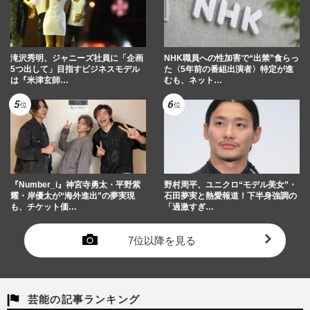
滝沢秀明、ジャニーズ社員に「企画
NHK職員への性加害で“出禁”食らっ
5つ出して」目指すビジネスモデル
た〈5年前の番組出演者〉特定が進
は『米津玄師…
むも、ネット…
『Number_i』神宮寺勇太・平野紫
野村周平、ユニクロ“モデル美女”・
耀・岸優太が“海外進出”の夢実現
石田夢実と熱愛報道！下半身強調の
も、チケット価…
「過激すぎ…
7位以降を見る
芸能の記事ランキング