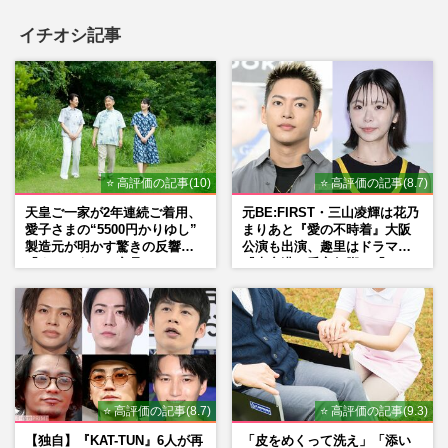
イチオシ記事
⭐ 高評価の記事(10)
⭐ 高評価の記事(8.7)
天皇ご一家が2年連続ご着用、
元BE:FIRST・三山凌輝は花乃
愛子さまの“5500円かりゆし”
まりあと『愛の不時着』大阪
製造元が明かす驚きの反響
公演も出演、趣里はドラマ
「まさかうちの商品とは…」
『大空港』番宣行脚に「メン
タル強すぎ」の実情
⭐ 高評価の記事(8.7)
⭐ 高評価の記事(9.3)
【独自】『KAT-TUN』6人が再
「皮をめくって洗え」「添い