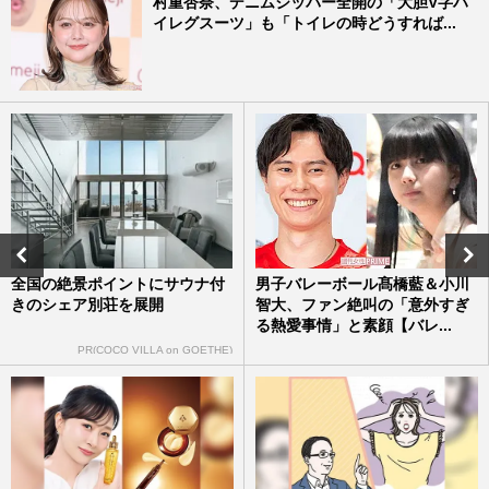
村重杏奈、デニムジッパー全開の「大胆V字ハ
イレグスーツ」も「トイレの時どうすれば...
全国の絶景ポイントにサウナ付
男子バレーボール髙橋藍＆小川
きのシェア別荘を展開
智大、ファン絶叫の「意外すぎ
る熱愛事情」と素顔【バレ...
PR(COCO VILLA on GOETHE)