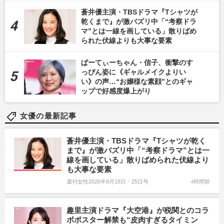
蒼井優主演・TBSドラマ『Tシャツが
乾くまで』が激バズリ中「“考察ドラ
マ”とは一線を画している」散りばめ
られた伏線よりも大事な要素
ぱーてぃーちゃん・信子、衝撃のす
っぴん姿に《ギャルメイクよりい
い》の声…“お嬢様な素顔”とのギャ
ップで好感度爆上がり
女優の最新記事
蒼井優主演・TBSドラマ『Tシャツが乾く
まで』が激バズリ中「“考察ドラマ”とは一
線を画している」散りばめられた伏線より
も大事な要素
週刊女性2026年8月18日・25日号
4時間前
趣里主演ドラマ『大空港』が税関とのコラ
ボポスター解禁も“皮肉すぎるタイミン