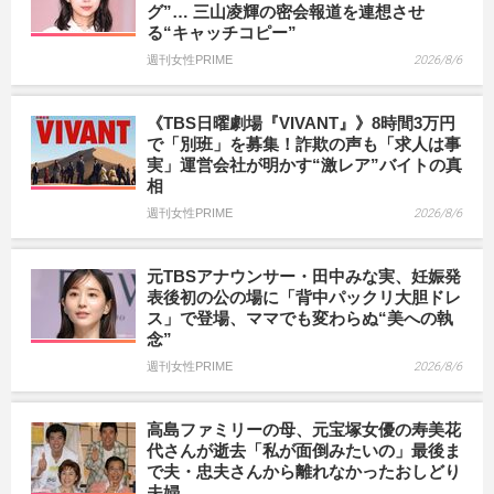
グ”… 三山凌輝の密会報道を連想させ
る“キャッチコピー”
週刊女性PRIME
2026/8/6
《TBS日曜劇場『VIVANT』》8時間3万円
で「別班」を募集！詐欺の声も「求人は事
実」運営会社が明かす“激レア”バイトの真
相
週刊女性PRIME
2026/8/6
元TBSアナウンサー・田中みな実、妊娠発
表後初の公の場に「背中パックリ大胆ドレ
ス」で登場、ママでも変わらぬ“美への執
念”
週刊女性PRIME
2026/8/6
高島ファミリーの母、元宝塚女優の寿美花
代さんが逝去「私が面倒みたいの」最後ま
で夫・忠夫さんから離れなかったおしどり
夫婦