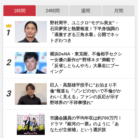
1時間
24時間
週間
月間
野村周平、ユニクロ“モデル美女”・
石田夢実と熱愛報道！下半身強調の
「過激すぎる三角水着」公開でネッ
トざわつき
横浜DeNA・東克樹、不倫相手セクシ
ー女優の新作が“野球ネタ”満載で
「反省しとらんやろ」大暴走にブー
イング
巨人・高梨雄平投手に”お泊まり不
倫”報道も「ゾンビのせいで不倫がか
わいく見える」ファンの反応が示す
野球界の“不祥事慣れ”
市議会議員の平均年収は約700万円！
ドラマ『銀河の一票』のように「あ
なたが立候補」という選択肢