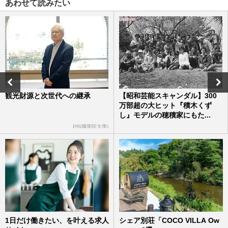
あわせて読みたい
子どもがシーツでマネした…
週刊女性2026年7月28日・8月4日号
2026/7/25
【昭和芸能スキャンダル】長嶋茂雄さん、
幻となった司葉子との婚約報道 日本中が
仰天した「世紀の大誤報」
週刊女性2026年6月30日号
2026/6/20
観光財源と次世代への継承
【昭和芸能スキャンダル】300
万部超の大ヒット『積木くず
《昭和生まれが「イラっとする」略語》バ
し』モデルの穂積家にもた...
先・タイパ・カプヌに「〇〇活」若者世代
の“謎言葉”に大混乱
PR(國學院大學)
週刊女性2026年6月9日・16日号
2026/6/6
昭和＆平成生まれが選ぶ《もういらない行
事》ランキング、バレンタイン・ハロウィ
ンを抑えた1位は「イース…
週刊女性2026年5月12日・19日号
2026/5/4
1日だけ働きたい、を叶える求人
シェア別荘「COCO VILLA Ow