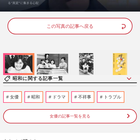
L
U
o
n
a
m
d
u
e
t
d
e
この写真の記事へ戻る
:
8
8
.
8
1
%
昭和に関する記事一覧
【昭和芸能スキャンダル】歌手・加藤登紀
女優
昭和
ドラマ
不祥事
トラブル
子の「ただの左翼」で片付けられない凄絶
半生《東大闘争、獄中結婚…
週刊女性2026年8月11日号
2026/8/2
女優の記事一覧を見る
ジュディ・オング、『魅せられて』ヒット
の裏で「ハリウッドかレコ大か」の葛藤…