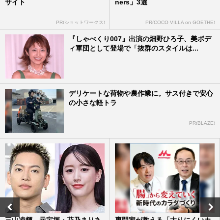
サイト
ners」3選
PR(ショットワークス)
PR(COCO VILLA on GOETHE)
『しゃべくり007』出演の畑野ひろ子、美ボデ
ィ軍団として登場で「抜群のスタイルは...
デリケートな荷物や農作業に。サス付きで安心
の小さな軽トラ
PR(BLAZE)
三山凌輝、元宝塚・花乃まりあ
専門家が教える「太りにくいカ