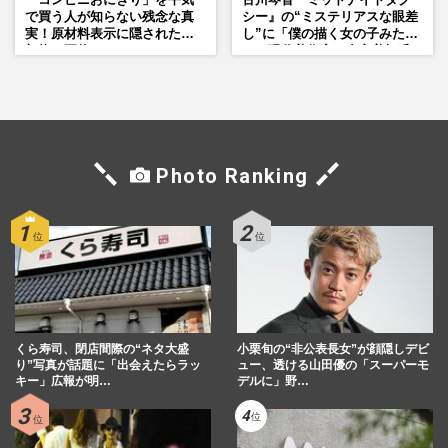
で買う人が知らない残念な真
シー』の“ミステリアスな眼差
実！原材料表示に隠された添
し”に「僕の描く女の子みた
加物の正体
い」現代美術家・奈良美智氏
もSNSで“公認”
Photo Ranking
くら寿司、閉店間際の“ネタ大盛
小栗旬の“非公表長女”が顔隠しデビ
り”写真が話題に「出会えたらラッ
ュー、透ける山田優の「スーパーモ
キー」広報が明…
デルに」野…