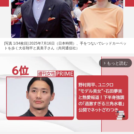
[写真 1/34枚目] 2025年7月16日（日本時間）、手をつないでレッドカーペッ
トを歩く大谷翔平と真美子さん（共同通信社）
もっと読む
arrow_forward_ios