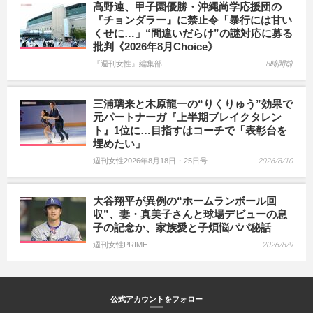
高野連、甲子園優勝・沖縄尚学応援団の
『チョンダラー』に禁止令「暴行には甘い
くせに…」“間違いだらけ”の謎対応に募る
批判《2026年8月Choice》
『週刊女性』編集部
8時間前
三浦璃来と木原龍一の“りくりゅう”効果で
元パートナーガ『上半期ブレイクタレン
ト』1位に…目指すはコーチで「表彰台を
埋めたい」
週刊女性2026年8月18日・25日号
2026/8/10
大谷翔平が異例の“ホームランボール回
収”、妻・真美子さんと球場デビューの息
子の記念か、家族愛と子煩悩パパ秘話
週刊女性PRIME
2026/8/9
公式アカウントをフォロー