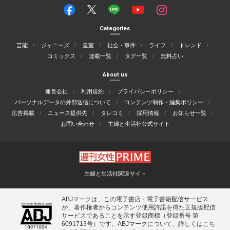
Categories
芸能
ジャニーズ
皇室
社会・事件
ライフ
トレンド
コミックス
連載一覧
タグ一覧
無料占い
About us
運営会社
利用規約
プライバシーポリシー
パーソナルデータの外部送信について
コンテンツ制作・編集ポリシー
広告掲載
ニュース提供先
タレコミ
採用情報
お知らせ一覧
お問い合わせ
主婦と生活社公式サイト
主婦と生活社関連サイト
ABJマークは、この電子書店・電子書籍配信サービス
が、著作権者からコンテンツ使用許諾を得た正規版配信
サービスであることを示す登録商標（登録番号 第
6091713号）です。ABJマークについて、詳しくはこち