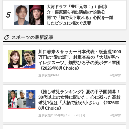
大河ドラマ『豊臣兄弟！』山田涼
介・栗原類ら初出演組の“扮装公
開”で「顔で天下取れる」心配を一蹴
したビジュに相次ぐ反響
スポーツの最新記事
川口春奈＆サッカー日本代表・板倉滉1000
万円の“愛の証”、村重杏奈の「大胆V字ハ
イレグスーツ」畑野ひろ子の美ボディ軍団
《2026年8月Choice》
週刊女性PRIME
4時間前
《推し球児ランキング》夏の甲子園開幕！
30代以上の女性に聞いた、心に残った高校
球児1位は「大柄で顔が小さい」《2026年
8月Choice》
週刊女性2025年8月19日・26日号
7時間前