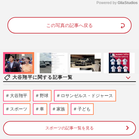
Powered by 
GliaStudios
M
u
この写真の記事へ戻る
t
e
大谷翔平に関する記事一覧
《推し球児ランキング》夏の甲子園開幕！
大谷翔平
野球
ロサンゼルス・ドジャース
30代以上の女性に聞いた、心に残った高校
球児1位は「大柄で顔が小…
スポーツ
車
家族
子ども
週刊女性2025年8月19日・26日号
7時間前
スポーツの記事一覧を見る
大谷翔平が異例の“ホームランボール回
収”、妻・真美子さんと球場デビューの息