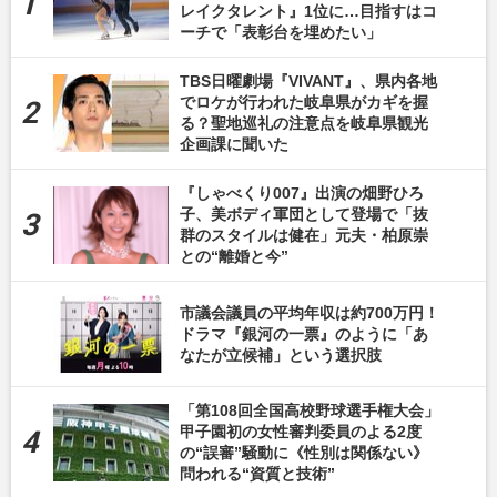
レイクタレント』1位に…目指すはコ
ーチで「表彰台を埋めたい」
TBS日曜劇場『VIVANT』、県内各地
でロケが行われた岐阜県がカギを握
る？聖地巡礼の注意点を岐阜県観光
企画課に聞いた
『しゃべくり007』出演の畑野ひろ
子、美ボディ軍団として登場で「抜
群のスタイルは健在」元夫・柏原崇
との“離婚と今”
市議会議員の平均年収は約700万円！
ドラマ『銀河の一票』のように「あ
なたが立候補」という選択肢
「第108回全国高校野球選手権大会」
甲子園初の女性審判委員のよる2度
の“誤審”騒動に《性別は関係ない》
問われる“資質と技術”