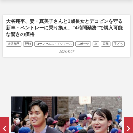
大谷翔平、妻・真美子さんと1歳長女とデコピンを守る
新車・ベントレーに乗り換え、“4時間勤務”で購入可能
な驚きの価格
大谷翔平
野球
ロサンゼルス・ドジャース
スポーツ
車
家族
子ども
2026/5/27