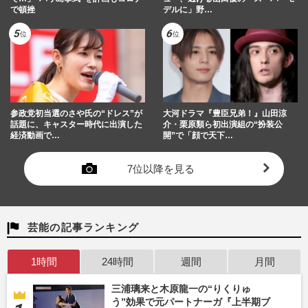
で頓挫
デルに」野…
参政党初当選のさや氏の“ドレス”が
大河ドラマ『豊臣兄弟！』山田涼
話題に、キャスター時代に出演した
介・栗原類ら初出演組の“扮装公
経済動画で…
開”で「顔で天下…
7位以降を見る
芸能の記事ランキング
1時間
24時間
週間
月間
三浦璃来と木原龍一の“りくりゅ
う”効果で元パートナーガ『上半期ブ