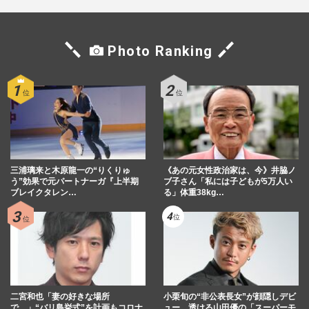
子の記念か、家族愛と子煩悩…
週刊女性PRIME
2026/8/9
Photo Ranking
「大谷翔平の生活に合わせ…」水原一平受
刑者、事件直前の音声公開で発覚した“衝
撃ウソの数々”と妻への思…
週刊女性PRIME
2026/8/3
大谷翔平の元通訳・水原一平氏「命を賭け
て…」公開された“独占インタビュー”で語
三浦璃来と木原龍一の“りくりゅ
った衝撃の「嘘と真実」
《あの元女性政治家は、今》井脇ノ
う”効果で元パートナーガ『上半期
ブ子さん「私には子どもが5万人い
週刊女性PRIME
2026/7/30
ブレイクタレン…
る」体重38kg…
ドジャース・大谷翔平、ゆうちょ銀行のア
ンバサダー就任で“賞”を新設！本人も「選
定に携わる」子どもたち…
週刊女性2026年8月11日号
2026/7/29
二宮和也「妻の好きな場所
小栗旬の“非公表長女”が顔隠しデビ
で…」“バリ島挙式”を計画もコロナ
ュー、透ける山田優の「スーパーモ