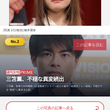
[写真 1/12枚目] 橋本環奈
この記事を読む
L
U
o
n
a
m
d
u
e
t
d
e
この写真の記事へ戻る
: