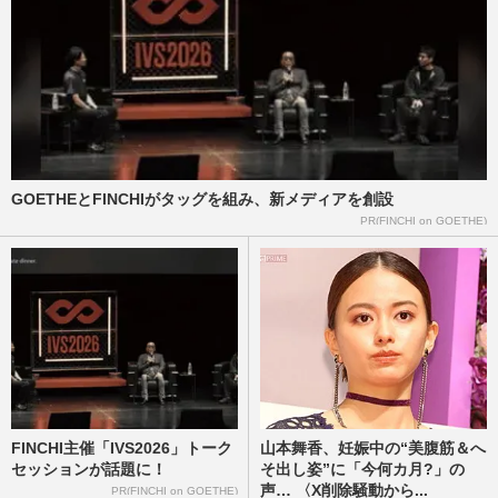
《NHK朝ドラ「途中で見るのやめた」ラ
ンキング》RADWIMPS主題歌の『あんぱ
ん』『ちむどんどん』を抑えたワ…
週刊女性2026年5月12日・19日号
2026/5/5
《「つまらなかった」女性刑事ドラマ
TOP10》深田恭子、多部未華子主演作を抑
えたワースト1位は橋本環奈が「…
GOETHEとFINCHIがタッグを組み、新メディアを創設
週刊女性2026年4月21日号
2026/4/13
PR(FINCHI on GOETHE)
《冬ドラマ“がっかり”ランキング》杉咲花
主演『冬のなんかさ、春のなんかね』を抑
えたワースト1位は朝ド…
週刊女性2026年4月7日・14日号
2026/3/30
FINCHI主催「IVS2026」トーク
山本舞香、妊娠中の“美腹筋＆へ
セッションが話題に！
そ出し姿”に「今何カ月?」の
声… 〈X削除騒動から...
PR(FINCHI on GOETHE)