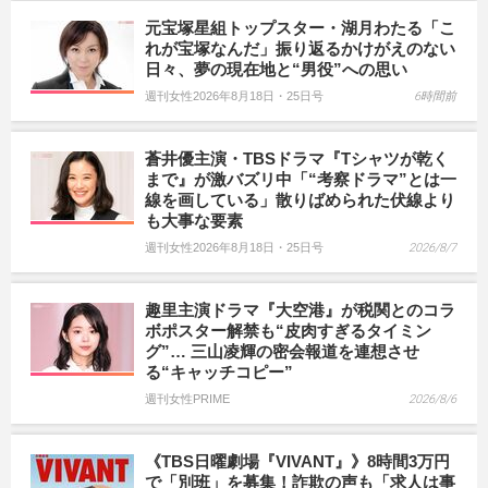
元宝塚星組トップスター・湖月わたる「こ
れが宝塚なんだ」振り返るかけがえのない
日々、夢の現在地と“男役”への思い
週刊女性2026年8月18日・25日号
6時間前
蒼井優主演・TBSドラマ『Tシャツが乾く
まで』が激バズリ中「“考察ドラマ”とは一
線を画している」散りばめられた伏線より
も大事な要素
週刊女性2026年8月18日・25日号
2026/8/7
趣里主演ドラマ『大空港』が税関とのコラ
ボポスター解禁も“皮肉すぎるタイミン
グ”… 三山凌輝の密会報道を連想させ
る“キャッチコピー”
週刊女性PRIME
2026/8/6
《TBS日曜劇場『VIVANT』》8時間3万円
で「別班」を募集！詐欺の声も「求人は事