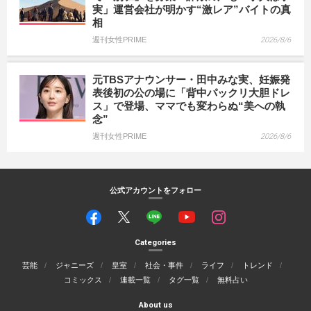
実」運営会社が明かす“激レア”バイトの真
相
週刊女性PRIME
2026/8/6
元TBSアナウンサー・田中みな実、妊娠発
表後初の公の場に「背中パックリ大胆ドレ
ス」で登場、ママでも変わらぬ“美への執
念”
週刊女性PRIME
2026/8/6
公式アカウントをフォロー
Categories
芸能
ジャニーズ
皇室
社会・事件
ライフ
トレンド
コミックス
連載一覧
タグ一覧
無料占い
About us