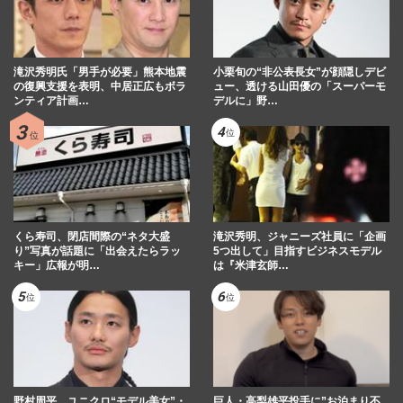
滝沢秀明氏「男手が必要」熊本地震
小栗旬の“非公表長女”が顔隠しデビ
の復興支援を表明、中居正広もボラ
ュー、透ける山田優の「スーパーモ
ンティア計画…
デルに」野…
くら寿司、閉店間際の“ネタ大盛
滝沢秀明、ジャニーズ社員に「企画
り”写真が話題に「出会えたらラッ
5つ出して」目指すビジネスモデル
キー」広報が明…
は『米津玄師…
野村周平、ユニクロ“モデル美女”・
巨人・高梨雄平投手に”お泊まり不