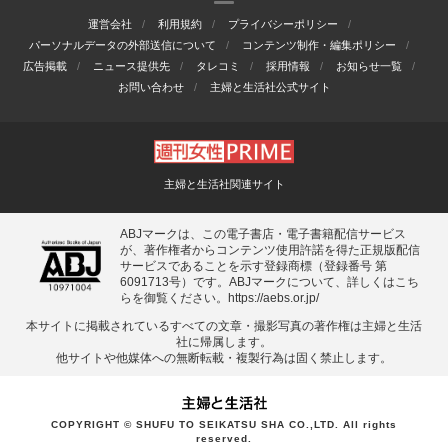
運営会社
利用規約
プライバシーポリシー
パーソナルデータの外部送信について
コンテンツ制作・編集ポリシー
広告掲載
ニュース提供先
タレコミ
採用情報
お知らせ一覧
お問い合わせ
主婦と生活社公式サイト
主婦と生活社関連サイト
ABJマークは、この電子書店・電子書籍配信サービス
が、著作権者からコンテンツ使用許諾を得た正規版配信
サービスであることを示す登録商標（登録番号 第
6091713号）です。ABJマークについて、詳しくはこち
らを御覧ください。
https://aebs.or.jp/
本サイトに掲載されているすべての⽂章・撮影写真の著作権は主婦と⽣活
社に帰属します。
他サイトや他媒体への無断転載・複製⾏為は固く禁⽌します。
COPYRIGHT © SHUFU TO SEIKATSU SHA CO.,LTD. All rights
reserved.