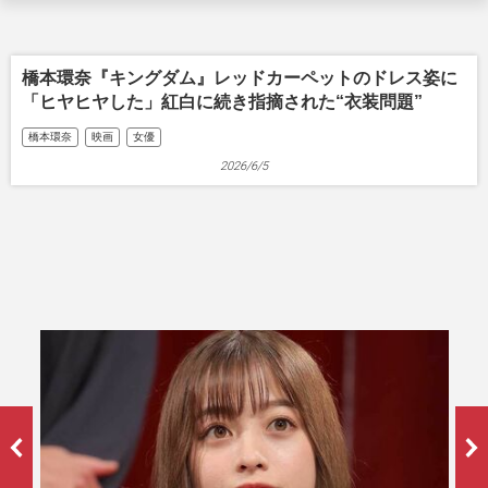
橋本環奈『キングダム』レッドカーペットのドレス姿に
「ヒヤヒヤした」紅白に続き指摘された“衣装問題”
橋本環奈
映画
女優
2026/6/5