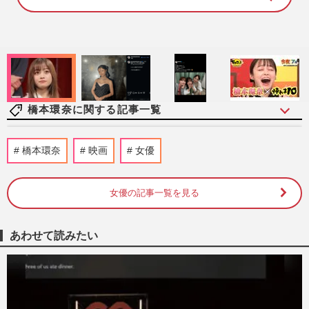
8
8
.
8
1
%
橋本環奈に関する記事一覧
『ダブルインパクト』司会の橋本環
橋本環奈
映画
女優
奈、“胸元ブカブカドレス”のリベンジ成功
も…“濃いめ目元メイク”に違…
週刊女性PRIME
2026/7/24
女優の記事一覧を見る
《冬ドラマよかった／がっかりランキン
あわせて読みたい
グ》日曜劇場『リブート』が見事首位！
『冬のなんかさ』を抑えたワー…
週刊女性PRIME
2026/5/14