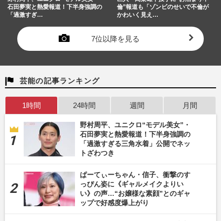
石田夢実と熱愛報道！下半身強調の
倫”報道も「ゾンビのせいで不倫が
「過激すぎ…
かわいく見え…
7位以降を見る
芸能の記事ランキング
1時間
24時間
週間
月間
野村周平、ユニクロ“モデル美女”・
石田夢実と熱愛報道！下半身強調の
「過激すぎる三角水着」公開でネッ
トざわつき
ぱーてぃーちゃん・信子、衝撃のす
っぴん姿に《ギャルメイクよりい
い》の声…“お嬢様な素顔”とのギャ
ップで好感度爆上がり