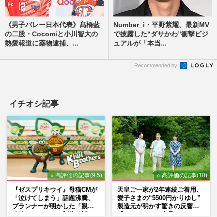
《男子バレー日本代表》髙橋藍
Number_i・平野紫耀、最新MV
の二股・Cocomiと小川智大の
で披露した“ダサかわ”衝撃ビジ
熱愛報道に薬物逮捕、...
ュアルが「本当...
Recommended by
イチオシ記事
⭐ 高評価の記事(9.5)
⭐ 高評価の記事(10)
『ゼスプリキウイ』母猫CMが
天皇ご一家が2年連続ご着用、
「泣けてしまう」話題沸騰、
愛子さまの“5500円かりゆし”
プランナーが明かした「親に
製造元が明かす驚きの反響
連絡したくなる」制作秘話
「まさかうちの商品とは…」