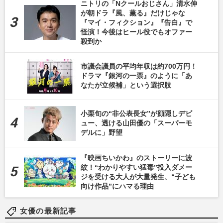
ニトリの「Nクールおじさん」清水伸
が朝ドラ『風、薫る』だけじゃな
『マイ・フィクション』『告白』で
怪演！今後はヒール役でもオファー
殺到か
市議会議員の平均年収は約700万円！
ドラマ『銀河の一票』のように「あ
なたが立候補」という選択肢
小栗旬の“非公表長女”が顔隠しデビ
ュー、透ける山田優の「スーパーモ
デルに」野望
『映画ちいかわ』のストーリーに波
紋！“わかりやすい猛毒”投入ダメー
ジを受ける大人が大量発生、“子ども
向け作品”にハマる理由
女優の最新記事