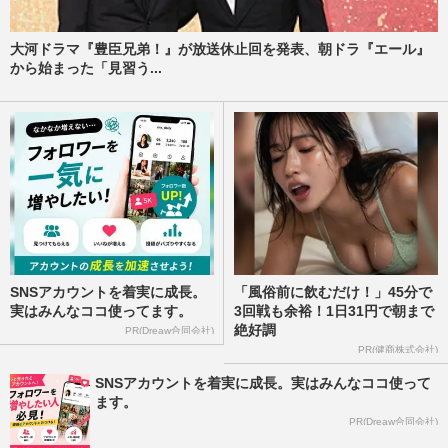
大河ドラマ『豊臣兄弟！』が放送休止回を発表、朝ドラ『エール』
から始まった「見習う...
SNSアカウントを着実に成長。
「風俗前に飲むだけ！」45分で
実はみんなココ使ってます。
3回戦も余裕！1日31円で朝まで
絶好調
PR(Dreaw合同会社)
PR(健商株式会社)
SNSアカウントを着実に成長。実はみんなココ使って
ます。
PR(Dreaw合同会社)