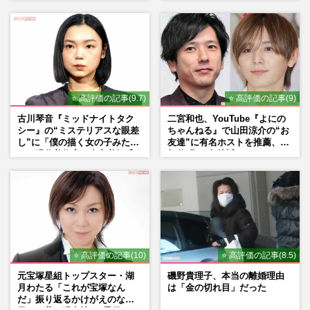
⭐ 高評価の記事(9.7)
⭐ 高評価の記事(9)
古川琴音『ミッドナイトタク
二宮和也、YouTube『よにの
シー』の“ミステリアスな眼差
ちゃんねる』で山田涼介の“お
し”に「僕の描く女の子みた
友達”に有名ホストを推薦、歌
い」現代美術家・奈良美智氏
舞伎町に“急接近”でファン
もSNSで“公認”
「関わらないで！」
⭐ 高評価の記事(10)
⭐ 高評価の記事(8.5)
元宝塚星組トップスター・湖
磯野貴理子、本当の離婚理由
月わたる「これが宝塚なん
は「金の切れ目」だった
だ」振り返るかけがえのない