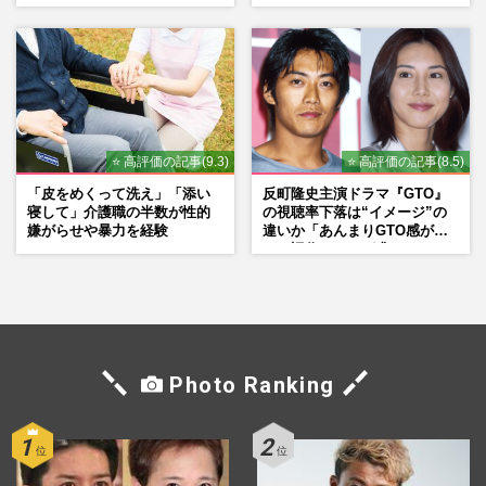
日々、夢の現在地と“男役”へ
の思い
⭐ 高評価の記事(9.3)
⭐ 高評価の記事(8.5)
「皮をめくって洗え」「添い
反町隆史主演ドラマ『GTO』
寝して」介護職の半数が性的
の視聴率下落は“イメージ”の
嫌がらせや暴力を経験
違いか「あんまりGTO感がな
い」旧作ファンが求めていた
モノ
Photo Ranking