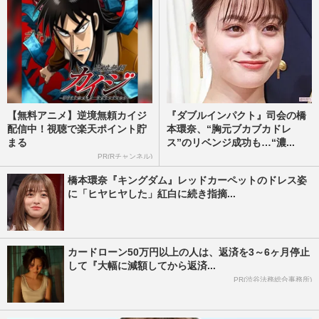
【無料アニメ】逆境無頼カイジ
『ダブルインパクト』司会の橋
配信中！視聴で楽天ポイント貯
本環奈、“胸元ブカブカドレ
まる
ス”のリベンジ成功も…“濃...
PR(Rチャンネル)
橋本環奈『キングダム』レッドカーペットのドレス姿
に「ヒヤヒヤした」紅白に続き指摘...
カードローン50万円以上の人は、返済を3～6ヶ月停止
して『大幅に減額してから返済...
PR(渋谷法務総合事務所)