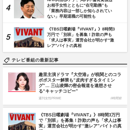
お相手女性とともに“在宅勤務”も
「業務内容は一部しか知らされてい
ない」早期退職の可能性も
《TBS日曜劇場『VIVANT』》8時間3
万円で「別班」を募集！詐欺の声も
「求人は事実」運営会社が明かす“激
レア”バイトの真相
テレビ番組の最新記事
趣里主演ドラマ『大空港』が税関とのコラ
ボポスター解禁も“皮肉すぎるタイミン
グ”… 三山凌輝の密会報道を連想させ
る“キャッチコピー”
週刊女性PRIME
8時間前
《TBS日曜劇場『VIVANT』》8時間3万円
で「別班」を募集！詐欺の声も「求人は事
実」運営会社が明かす“激レア”バイトの真