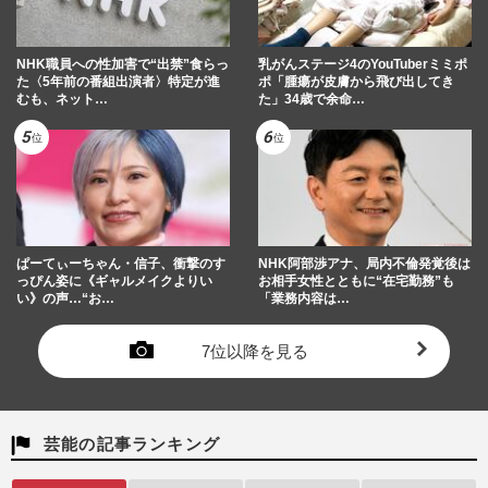
NHK職員への性加害で“出禁”食らっ
乳がんステージ4のYouTuberミミポ
た〈5年前の番組出演者〉特定が進
ポ「腫瘍が皮膚から飛び出してき
むも、ネット…
た」34歳で余命…
ぱーてぃーちゃん・信子、衝撃のす
NHK阿部渉アナ、局内不倫発覚後は
っぴん姿に《ギャルメイクよりい
お相手女性とともに“在宅勤務”も
い》の声…“お…
「業務内容は…
7位以降を見る
芸能の記事ランキング