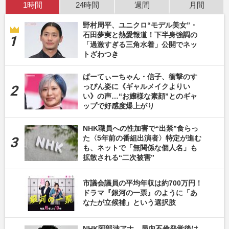
1時間
24時間
週間
月間
野村周平、ユニクロ“モデル美女”・
石田夢実と熱愛報道！下半身強調の
「過激すぎる三角水着」公開でネッ
トざわつき
ぱーてぃーちゃん・信子、衝撃のす
っぴん姿に《ギャルメイクよりい
い》の声…“お嬢様な素顔”とのギャ
ップで好感度爆上がり
NHK職員への性加害で“出禁”食らっ
た〈5年前の番組出演者〉特定が進む
も、ネットで「無関係な個人名」も
拡散される“二次被害”
市議会議員の平均年収は約700万円！
ドラマ『銀河の一票』のように「あ
なたが立候補」という選択肢
NHK阿部渉アナ、局内不倫発覚後は