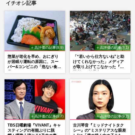
イチオシ記事
映画『踊る大捜査線』最新予告映像に佐藤
二朗登場のウラで深津絵里の「すみれがい
ない…」奇跡の復活を“望…
週刊女性PRIME
2026/7/14
⭐ 高評価の記事(8.9)
⭐ 高評価の記事(8.1)
映画『踊る大捜査線 N.E.W. メトロポリス
惣菜が老化を早め、おにぎり
「“若いから仕方ないね”と助
を駆け抜けろ！』最新予告に映った佐藤二
が居眠り運転の原因に、スー
けてくれなかった」メディア
郎よりも、“引退状態”だ…
パー&コンビニの「危ない食
が取り上げてこなかった『避
週刊女性PRIME
2026/7/14
品」
難所での性暴力』
《佐藤二朗・橋本愛ハラスメント騒動》フ
ジ月9ドラマ“制作中止”で「短絡的すぎ
る」現場大混乱、的外れ対…
週刊女性PRIME
2026/7/10
⭐ 高評価の記事(9.7)
⭐ 高評価の記事(9.2)
TBS日曜劇場『VIVANT』キャ
古川琴音『ミッドナイトタク
スティングの有能ぶりに脱
シー』の“ミステリアスな眼差