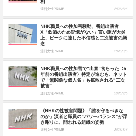
相
週刊女性PRIME
2026/8/6
NHK職員への性加害騒動、番組出演者
X「飲酒のため記憶がない」言い訳が大炎
上、ピークに達した不信感と二次被害の懸
念
週刊女性PRIME
2026/8/6
NHK職員への性加害で“出禁”食らった〈5
年前の番組出演者〉特定が進むも、ネット
で「無関係な個人名」も拡散される“二次
被害”
週刊女性PRIME
2026/8/6
《NHKの性被害問題》「誰を守るべきな
のか」演者と職員の“パワーバランス”が浮
き彫りに、問われる組織の姿勢
週刊女性PRIME
2026/8/6