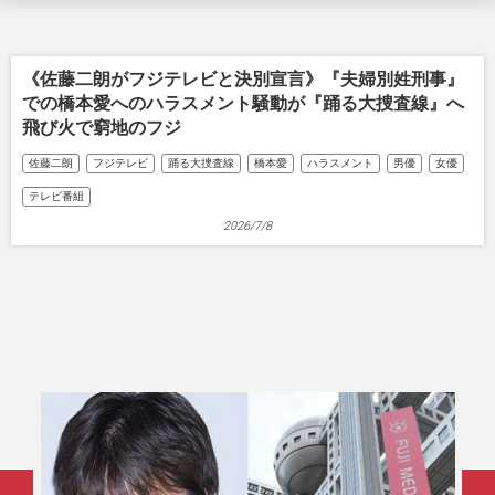
《佐藤二朗がフジテレビと決別宣言》『夫婦別姓刑事』
での橋本愛へのハラスメント騒動が『踊る大捜査線』へ
飛び火で窮地のフジ
佐藤二朗
フジテレビ
踊る大捜査線
橋本愛
ハラスメント
男優
女優
テレビ番組
2026/7/8