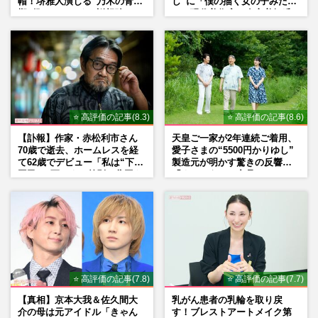
帽！堺雅人演じる“乃木の青年
し”に「僕の描く女の子みた
期”役は、そっくり説根強い
い」現代美術家・奈良美智氏
Mr.Children桜井和寿のバンド
もSNSで“公認”
マン長男・櫻井海音だった
⭐ 高評価の記事(8.3)
⭐ 高評価の記事(8.6)
【訃報】作家・赤松利市さん
天皇ご一家が2年連続ご着用、
70歳で逝去、ホームレスを経
愛子さまの“5500円かりゆし”
て62歳でデビュー「私は“下級
製造元が明かす驚きの反響
国民”。死ぬまで差別と貧困を
「まさかうちの商品とは…」
書き続けます」壮絶人生
⭐ 高評価の記事(7.8)
⭐ 高評価の記事(7.7)
【真相】京本大我＆佐久間大
乳がん患者の乳輪を取り戻
介の母は元アイドル「きゃん
す！ブレストアートメイク第