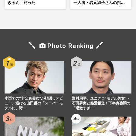
きゃん」だった
一人者・岩元淑子さんの挑戦
と「ハードルしかない」啓発
の“壁”
Photo Ranking
小栗旬の“非公表長女”が顔隠しデビ
野村周平、ユニクロ“モデル美女”・
ュー、透ける山田優の「スーパーモ
石田夢実と熱愛報道！下半身強調の
デルに」野…
「過激すぎ…