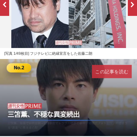
[写真 1/49枚目] フジテレビに絶縁宣言をした佐藤二朗
この記事を読む
L
U
o
n