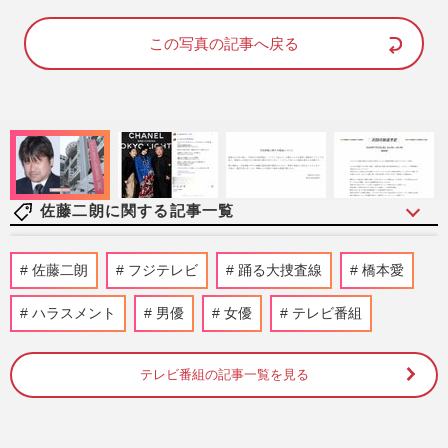
a
m
d
u
e
t
d
e
この写真の記事へ戻る
:
8
8
.
8
1
%
佐藤二朗に関する記事一覧
NHK『歴史探偵』などハラスメント騒動
佐藤二朗
フジテレビ
踊る大捜査線
橋本愛
の佐藤二朗起用に「現時点で出演継続」
で“国民”から支持、明暗分け…
ハラスメント
男優
女優
テレビ番組
週刊女性PRIME
2026/7/30
テレビ番組の記事一覧を見る
佐藤二朗、騒動の沈黙破り『名無し』『爆
弾』の“国際映画祭”選出に感謝「日本を飛
び出てほしい」ファンの…
週刊女性PRIME
2026/7/17