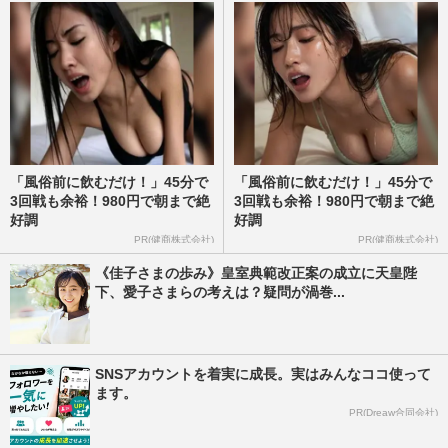
彬子さま、皇族費が《1年で1500万円増
額》に 〈麻生太郎の姪だから〉疑念と
「男女格差是正」の指摘
週刊女性2026年8月11日号
2026/7/28
天皇ご一家が2年連続ご着用、愛子さま
の“5500円かりゆし” 製造元が明かす驚き
「風俗前に飲むだけ！」45分で
「風俗前に飲むだけ！」45分で
の反響「まさかうちの商品と…
3回戦も余裕！980円で朝まで絶
3回戦も余裕！980円で朝まで絶
好調
好調
週刊女性PRIME
2026/7/23
PR(健商株式会社)
PR(健商株式会社)
《佳子さまの歩み》皇室典範改正案の成立に天皇陛
雅子さまと愛子さま、「かりゆしリンクコ
下、愛子さまらの考えは？疑問が渦巻...
ーデ」で那須へ… “時差を超えた”W杯同
時観戦の裏話も披露
週刊女性PRIME
2026/7/18
SNSアカウントを着実に成長。実はみんなココ使って
ます。
PR(Dreaw合同会社)