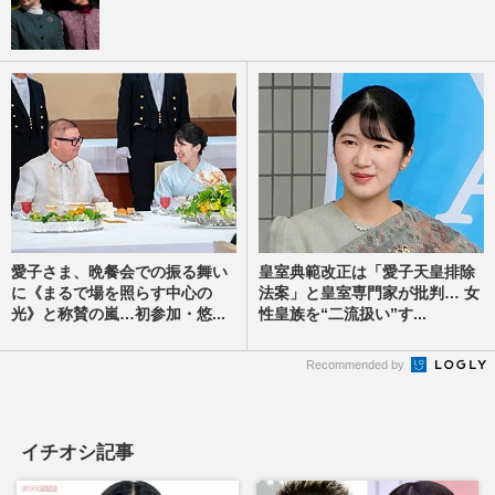
愛子さま、晩餐会での振る舞い
皇室典範改正は「愛子天皇排除
に《まるで場を照らす中心の
法案」と皇室専門家が批判… 女
光》と称賛の嵐…初参加・悠...
性皇族を“二流扱い”す...
Recommended by
イチオシ記事