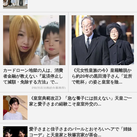
カードローン地獄の人は、消費
《元女性皇族の今》皇籍離脱か
者金融が教えない『返済停止し
ら約20年の黒田清子さん「近所
て減額・免除する方法』で...
で乾杯」の姿と皇室を陰...
PR(渋谷法務総合事務所)
《皇室典範改正》「急な養子には担えない」天皇ご一
家と愛子さまの経験こそ皇室外交の...
愛子さまと佳子さまのパールとおそろいヘアで「姉妹
コーデ」と天皇家と秋篠宮家が茶会...