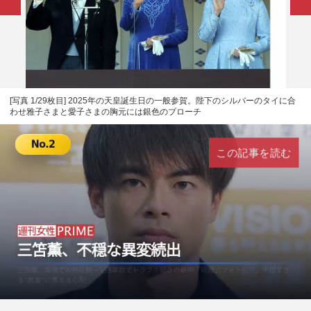
[写真 1/29枚目] 2025年の天皇誕生日の一般参賀。陛下のシルバーのタイに合
わせ雅子さまと愛子さまの胸元には銀色のブローチ
この記事を読む
L
U
o
n
a
m