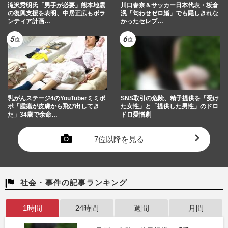
滝沢秀明氏「男手が必要」熊本地震
川口春奈＆サッカー日本代表・板倉
の復興支援を表明、中居正広もボラ
滉「匂わせゼロ婚」でも隠しきれな
ンティア計画…
かったセレブ…
乳がんステージ4のYouTuberミミポ
SNS取引の危険、精子提供を「受け
ポ「腫瘍が皮膚から飛び出してき
た女性」と「提供した男性」のドロ
た」34歳で余命…
ドロ愛憎劇
7位以降を見る
社会・事件の記事ランキング
1時間
24時間
週間
月間