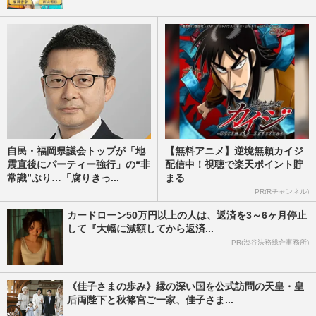
自民・福岡県議会トップが「地
【無料アニメ】逆境無頼カイジ
震直後にパーティー強行」の“非
配信中！視聴で楽天ポイント貯
常識”ぶり…「腐りきっ...
まる
PR(Rチャンネル)
カードローン50万円以上の人は、返済を3～6ヶ月停止
して『大幅に減額してから返済...
PR(渋谷法務総合事務所)
《佳子さまの歩み》縁の深い国を公式訪問の天皇・皇
后両陛下と秋篠宮ご一家、佳子さま...