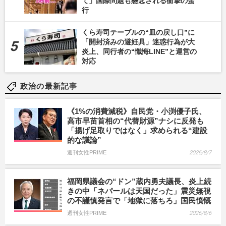
て」国際問題も懸念される衝撃の蛮
行
くら寿司テーブルの“皿の戻し口”に
「開封済みの避妊具」迷惑行為が大
炎上、同行者の“懺悔LINE”と運営の
対応
政治の最新記事
《1%の消費減税》自民党・小渕優子氏、
高市早苗首相の“代替財源”ナシに反発も
「揚げ足取りではなく」求められる“建設
的な議論”
週刊女性PRIME
2026/8/7
福岡県議会の“ドン”蔵内勇夫議長、炎上続
きの中「ネパールは天国だった」震災無視
の不謹慎発言で「地獄に落ちろ」国民憤慨
週刊女性PRIME
2026/8/6