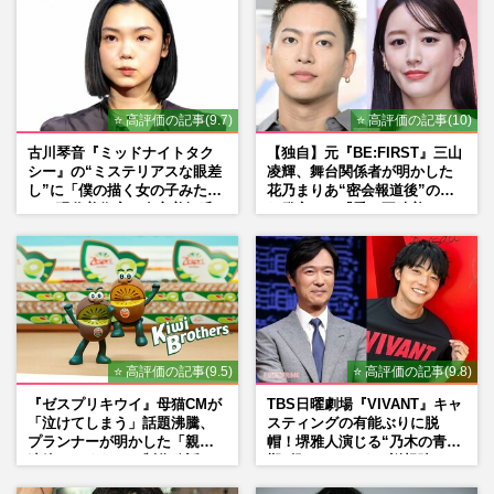
⭐ 高評価の記事(9.7)
⭐ 高評価の記事(10)
古川琴音『ミッドナイトタク
【独自】元『BE:FIRST』三山
シー』の“ミステリアスな眼差
凌輝、舞台関係者が明かした
し”に「僕の描く女の子みた
花乃まりあ“密会報道後”の呆
い」現代美術家・奈良美智氏
れ発言と、『愛の不時着』の
もSNSで“公認”
劇場が答えた共演舞台の行方
⭐ 高評価の記事(9.5)
⭐ 高評価の記事(9.8)
『ゼスプリキウイ』母猫CMが
TBS日曜劇場『VIVANT』キャ
「泣けてしまう」話題沸騰、
スティングの有能ぶりに脱
プランナーが明かした「親に
帽！堺雅人演じる“乃木の青年
連絡したくなる」制作秘話
期”役は、そっくり説根強い
Mr.Children桜井和寿のバンド