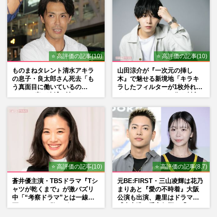
マン長男・櫻井海音だった
⭐ 高評価の記事(10)
⭐ 高評価の記事(10)
ものまねタレント清水アキラ
山田涼介が『一次元の挿し
の息子・良太郎さん死去「も
木』で魅せる新境地「キラキ
う真面目に働いているの
ラしたフィルターが1枚外れて
で」、2度の逮捕も諦めなかっ
くれたら」アイドル像を封印
た芸能界“波乱に満ちた37年”
した覚悟
⭐ 高評価の記事(10)
⭐ 高評価の記事(8.7)
蒼井優主演・TBSドラマ『Tシ
元BE:FIRST・三山凌輝は花乃
ャツが乾くまで』が激バズリ
まりあと『愛の不時着』大阪
中「“考察ドラマ”とは一線を
公演も出演、趣里はドラマ
画している」散りばめられた
『大空港』番宣行脚に「メン
伏線よりも大事な要素
タル強すぎ」の実情