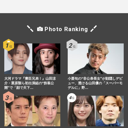
Photo Ranking
大河ドラマ『豊臣兄弟！』山田涼
小栗旬の“非公表長女”が顔隠しデビ
介・栗原類ら初出演組の“扮装公
ュー、透ける山田優の「スーパーモ
開”で「顔で天下…
デルに」野…