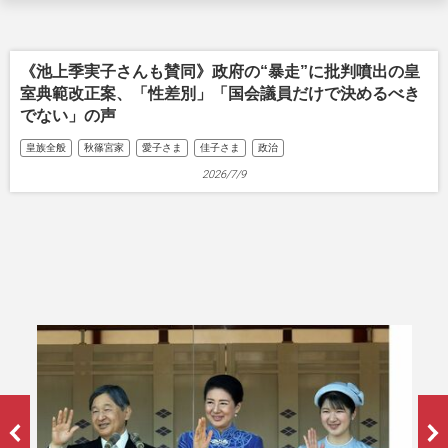
《池上季実子さんも賛同》政府の“暴走”に批判噴出の皇
室典範改正案、「性差別」「国会議員だけで決めるべき
でない」の声
皇族全般
秋篠宮家
愛子さま
佳子さま
政治
2026/7/9