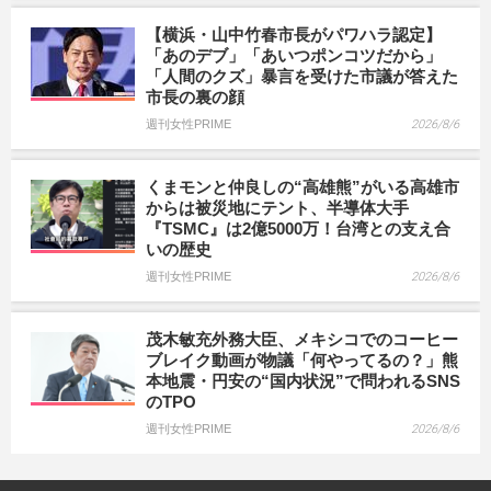
【横浜・山中竹春市長がパワハラ認定】
「あのデブ」「あいつポンコツだから」
「人間のクズ」暴言を受けた市議が答えた
市長の裏の顔
週刊女性PRIME
2026/8/6
くまモンと仲良しの“高雄熊”がいる高雄市
からは被災地にテント、半導体大手
『TSMC』は2億5000万！台湾との支え合
いの歴史
週刊女性PRIME
2026/8/6
茂木敏充外務大臣、メキシコでのコーヒー
ブレイク動画が物議「何やってるの？」熊
本地震・円安の“国内状況”で問われるSNS
のTPO
週刊女性PRIME
2026/8/6