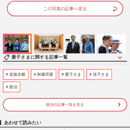
d
u
e
t
d
e
この写真の記事へ戻る
:
8
8
.
8
1
%
愛子さまに関する記事一覧
《佳子さまの歩み》皇室典範改正案の成立
皇族全般
秋篠宮家
愛子さま
佳子さま
に天皇陛下、愛子さまらの考えは？疑問が
渦巻く中、秋篠宮さまに期…
政治
週刊女性2026年8月11日号
2026/8/2
政治の記事一覧を見る
《愛子さまの未来は》皇室典範改正に「拙
速」「女性差別」と国内外から異論…残さ
れた「再改正」の道
あわせて読みたい
週刊女性2026年8月11日号
2026/7/30