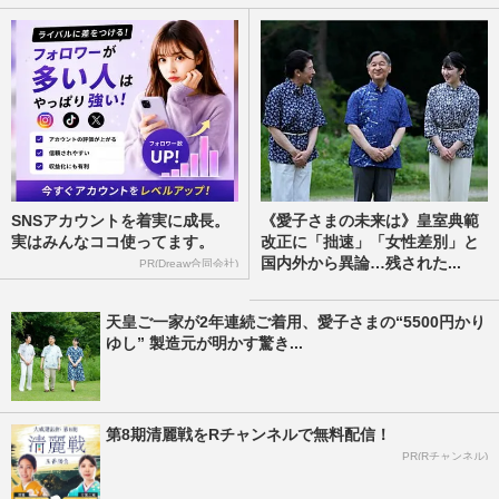
SNSアカウントを着実に成長。
《愛子さまの未来は》皇室典範
実はみんなココ使ってます。
改正に「拙速」「女性差別」と
国内外から異論…残された...
PR(Dreaw合同会社)
天皇ご一家が2年連続ご着用、愛子さまの“5500円かり
ゆし” 製造元が明かす驚き...
第8期清麗戦をRチャンネルで無料配信！
PR(Rチャンネル)