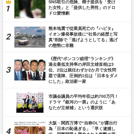
SNS取引の危険、精子提供を「受け
た女性」と「提供した男性」のドロ
ドロ愛憎劇
熊本地震で従業員死亡の『ハビタ』
イオン爆発事故後に“社長の経歴と写
真”削除で「逃げようとしてる」逃げ
の態勢に非難
《歴代“ポンコツ総理”ランキング》
過去最低支持率の岸田文雄首相は3
位、2位は就任わずか2か月で女性問
題で退陣、圧倒的1位は「日本をダメ
にした」政治家一家
市議会議員の平均年収は約700万円！
ドラマ『銀河の一票』のように「あ
なたが立候補」という選択肢
大阪・関西万博で“自称OL”が露出行
為「日本の恥過ぎる」「早く逮捕し