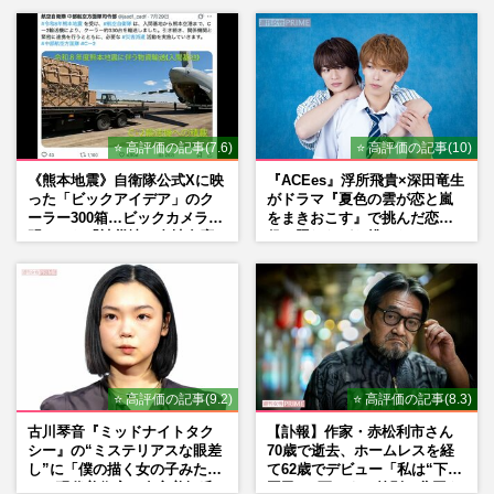
「空気読んで」ネット上で批
判殺到の理由
⭐ 高評価の記事(7.6)
⭐ 高評価の記事(10)
《熊本地震》自衛隊公式Xに映
『ACEes』浮所飛貴×深田竜生
った「ビックアイデア」のク
がドラマ『夏色の雲が恋と嵐
ーラー300箱…ビックカメラが
をまきおこす』で挑んだ恋人
明かした「被災地に自社在庫
役、照れながら挑んだキュン
提供」の真相
シーン秘話
⭐ 高評価の記事(9.2)
⭐ 高評価の記事(8.3)
古川琴音『ミッドナイトタク
【訃報】作家・赤松利市さん
シー』の“ミステリアスな眼差
70歳で逝去、ホームレスを経
し”に「僕の描く女の子みた
て62歳でデビュー「私は“下級
い」現代美術家・奈良美智氏
国民”。死ぬまで差別と貧困を