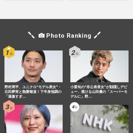
もSNSで“公認”
書き続けます」壮絶人生
Photo Ranking
野村周平、ユニクロ“モデル美女”・
小栗旬の“非公表長女”が顔隠しデビ
石田夢実と熱愛報道！下半身強調の
ュー、透ける山田優の「スーパーモ
「過激すぎ…
デルに」野…