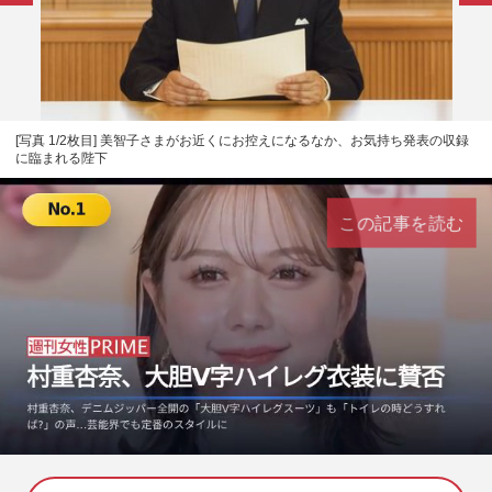
[写真 1/2枚目] 美智子さまがお近くにお控えになるなか、お気持ち発表の収録
に臨まれる陛下
この記事を読む
L
U
o
n
a
m
d
u
e
t