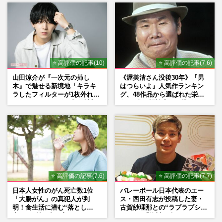
元五輪空手代表・植草歩「持ち上げすぎじ
ゃないの?」“モデル転身”に賛否、アスリ
ート“引退後”の違和感…
週刊女性PRIME
2024/10/23
⭐ 高評価の記事(10)
⭐ 高評価の記事(7.6)
パリ五輪・柔道女子で敗退、号泣の阿部詩
のインスタグラムに「３年間何してたんで
山田涼介が『一次元の挿し
《渥美清さん没後30年》『男
すか？」心無い声、SNS開…
木』で魅せる新境地「キラキ
はつらいよ』人気作ランキン
ラしたフィルターが1枚外れて
グ、48作品から選ばれた栄え
週刊女性PRIME
2024/7/29
くれたら」アイドル像を封印
ある1位と評論家イチ推し
した覚悟
の“神作”は
日大アメフト部だけではない！ アスリー
ト薬物汚染、大麻所持で逮捕のプロスケー
トボーダー・吉岡賢人容疑…
週刊女性2023年12月26日号
2023/12/12
⭐ 高評価の記事(7.6)
⭐ 高評価の記事(7.7)
日本人女性のがん死亡数1位
バレーボール日本代表のエー
「大腸がん」の真犯人が判
ス・西田有志が投稿した妻・
明！食生活に潜む“落とし
古賀紗理那との“ラブラブショ
穴”との付き合い方
ット”に「絶対に今じゃない」