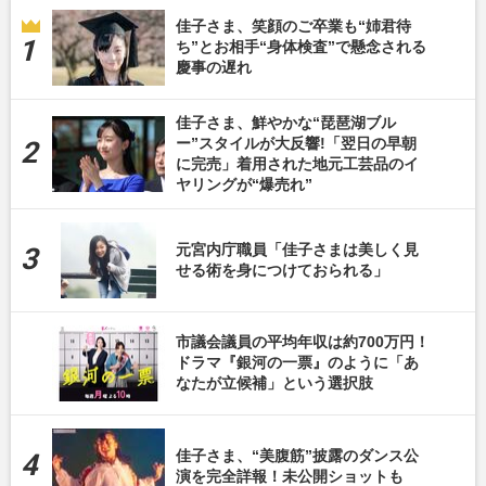
佳子さま、笑顔のご卒業も“姉君待
ち”とお相手“身体検査”で懸念される
慶事の遅れ
佳子さま、鮮やかな“琵琶湖ブル
ー”スタイルが大反響!「翌日の早朝
に完売」着用された地元工芸品のイ
ヤリングが“爆売れ”
元宮内庁職員「佳子さまは美しく見
せる術を身につけておられる」
市議会議員の平均年収は約700万円！
ドラマ『銀河の一票』のように「あ
なたが立候補」という選択肢
佳子さま、“美腹筋”披露のダンス公
演を完全詳報！未公開ショットも