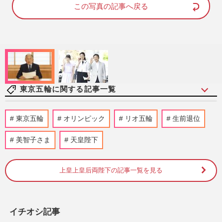
d
e
この写真の記事へ戻る
:
8
1
.
4
2
%
東京五輪に関する記事一覧
デフリンピック陸上でメダル3個獲得の山
東京五輪
オリンピック
リオ五輪
生前退位
田真樹「棄権も考えた」大会直前の失意を
救った“妻からの手紙”
美智子さま
天皇陛下
週刊女性2025年12月16日号
2025/12/7
上皇上皇后両陛下の記事一覧を見る
瀬戸大也の“やらかし”にネット呆れ声！
馬淵優佳との離婚協議報道
週刊女性PRIME
2024/11/22
イチオシ記事