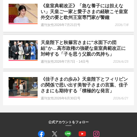
《皇室典範改正》「急な養子には担えな
い」天皇ご一家と愛子さまの経験こそ皇室
外交の要と欧州王室専門家が警鐘
週刊女性2026年7月21日号
2026/7/8
天皇陛下と秋篠宮さまに“水面下の団
結”か…高市政権の強硬な皇室典範改正に
対峙する「子を思う父親の気持ち」
週刊女性2026年7月7日・14日号
2026/6/25
《佳子さまの歩み》天皇陛下とフィリピン
の関係で思い出す美智子さまの言葉、佳子
さまにも期待する「積極的な発言」
週刊女性2026年6月30日号
2026/6/21
公式アカウントをフォロー