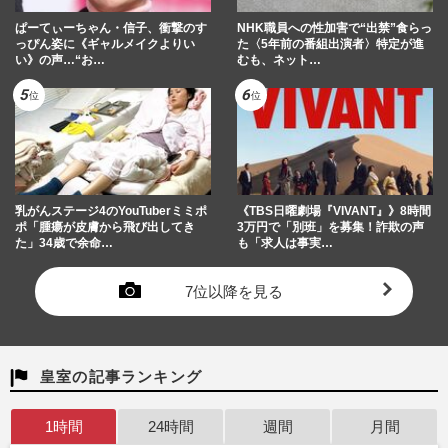
ぱーてぃーちゃん・信子、衝撃のす
NHK職員への性加害で“出禁”食らっ
っぴん姿に《ギャルメイクよりい
た〈5年前の番組出演者〉特定が進
い》の声…“お…
むも、ネット…
乳がんステージ4のYouTuberミミポ
《TBS日曜劇場『VIVANT』》8時間
ポ「腫瘍が皮膚から飛び出してき
3万円で「別班」を募集！詐欺の声
た」34歳で余命…
も「求人は事実…
7位以降を見る
皇室の記事ランキング
1時間
24時間
週間
月間