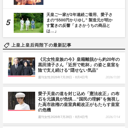
天皇ご一家が2年連続ご着用、愛子さ
まの“5500円かりゆし” 製造元が明か
す驚きの反響「まさかうちの商品と
は…」
上皇上皇后両陛下の最新記事
《元女性皇族の今》皇籍離脱から約20年の
黒田清子さん「近所で乾杯」の姿と皇室を
陰で支え続ける“隠せない気品”
週刊女性2026年7月28日・8月4日号
2026/7/20
愛子天皇の道を封じ込め「憲法改正」の布
石を元議員が危惧…“国民の理解”を無視し
た高市政権の皇室典範改正がもたらす皇室
の危機
週刊女性2026年7月28日・8月4日号
2026/7/14