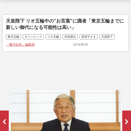
天皇陛下 リオ五輪中の"お言葉"に識者「東京五輪までに
新しい御代になる可能性は高い」
東京五輪
オリンピック
リオ五輪
生前退位
美智子さま
天皇陛下
『週刊女性』編集部
2016/8/24