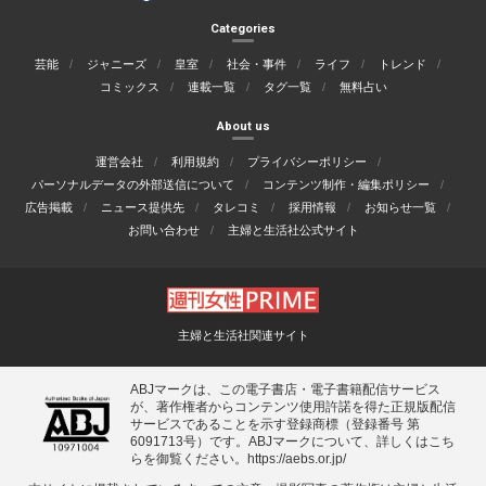
Categories
芸能
ジャニーズ
皇室
社会・事件
ライフ
トレンド
コミックス
連載一覧
タグ一覧
無料占い
About us
運営会社
利用規約
プライバシーポリシー
パーソナルデータの外部送信について
コンテンツ制作・編集ポリシー
広告掲載
ニュース提供先
タレコミ
採用情報
お知らせ一覧
お問い合わせ
主婦と生活社公式サイト
主婦と生活社関連サイト
ABJマークは、この電子書店・電子書籍配信サービス
が、著作権者からコンテンツ使用許諾を得た正規版配信
サービスであることを示す登録商標（登録番号 第
6091713号）です。ABJマークについて、詳しくはこち
らを御覧ください。
https://aebs.or.jp/