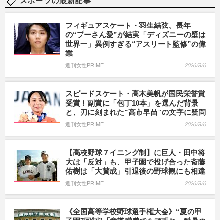
スポーツの最新記事
フィギュアスケート・羽生結弦、長年
の“プーさん愛”が結実「ディズニーの壁は
世界一」異例すぎる“アスリート監修”の偉
業
週刊女性PRIME
2026/8/6
スピードスケート・高木美帆が国民栄誉賞
受賞！副賞に「包丁10本」を選んだ背景
と、刃に刻まれた“高市早苗”の文字に疑問
週刊女性PRIME
2026/8/6
【高校野球７イニング制】に巨人・田中将
大は「反対」も、甲子園で投げ合った斎藤
佑樹は「大賛成」引退後の野球観にも相違
週刊女性PRIME
2026/8/6
《全国高等学校野球選手権大会》“夏の甲