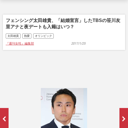
フェンシング太田雄貴、「結婚宣言」したTBSの笹川友
里アナと夜デートも入籍はいつ？
太田雄貴
熱愛
オリンピック
『週刊女性』編集部
2017/1/25