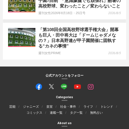
子園7回制”「意識朦朧でも頑張れ」酷暑の
高校野球、変わったこと／変わらないこと
週刊女性2026年8月18日・25日号
2026/8/5
「第108回全国高校野球選手権大会」開幕
も巨人・田中将大は「ドームじゃダメな
の？」日本高野連が甲子園開催に固執す
る“カネの事情”
週刊女性PRIME
2026/8/5
公式アカウントをフォロー
Categories
芸能
ジャニーズ
皇室
社会・事件
ライフ
トレンド
コミックス
連載一覧
タグ一覧
無料占い
About us