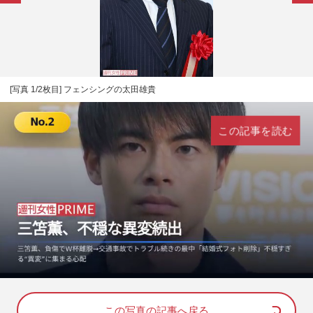
[写真 1/2枚目] フェンシングの太田雄貴
この記事を読む
L
U
o
n
a
m
d
u
e
t
d
e
この写真の記事へ戻る
: