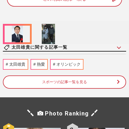
9
6
.
2
4
%
太田雄貴に関する記事一覧
フェンシング・加納虹輝「県大会1回戦負
太田雄貴
熱愛
オリンピック
け」からパリ五輪・金メダル獲得、背景に
恩師が明かした“涙の別れ…
週刊女性2024年8月20日・27日号
2024/8/8
スポーツの記事一覧を見る
フェンシング太田雄貴、「結婚宣言」の
TBS笹川友里アナとの結婚を占う！
占いPRIME
2017/1/31
Photo Ranking