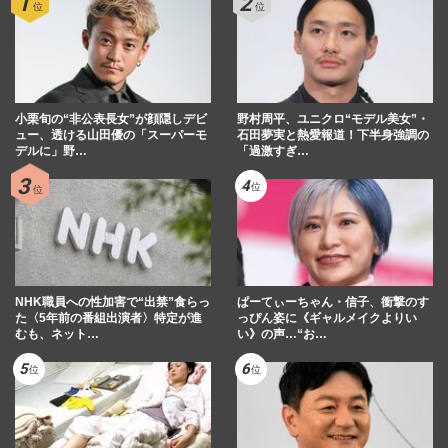
小栗旬の“非公表長女”が顔隠しデビ
野村周平、ユニクロ“モデル美女”・
ュー、透ける山田優の「スーパーモ
石田夢実と熱愛報道！下半身強調の
デルに」野…
「過激すぎ…
NHK職員への性加害で“出禁”食らっ
ぱーてぃーちゃん・信子、衝撃のす
た〈5年前の番組出演者〉特定が進
っぴん姿に《ギャルメイクよりい
むも、ネット…
い》の声…“お…