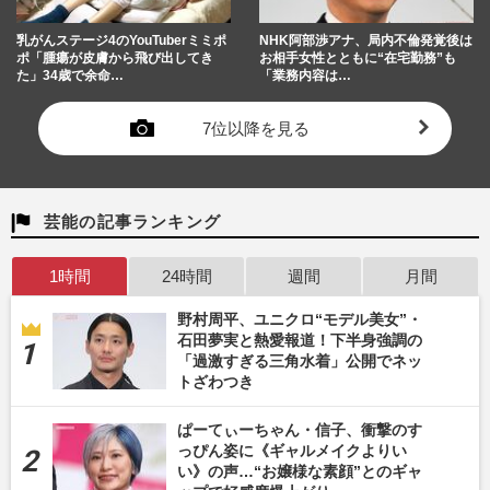
乳がんステージ4のYouTuberミミポ
NHK阿部渉アナ、局内不倫発覚後は
ポ「腫瘍が皮膚から飛び出してき
お相手女性とともに“在宅勤務”も
た」34歳で余命…
「業務内容は…
7位以降を見る
芸能の記事ランキング
1時間
24時間
週間
月間
野村周平、ユニクロ“モデル美女”・
石田夢実と熱愛報道！下半身強調の
「過激すぎる三角水着」公開でネッ
トざわつき
ぱーてぃーちゃん・信子、衝撃のす
っぴん姿に《ギャルメイクよりい
い》の声…“お嬢様な素顔”とのギャ