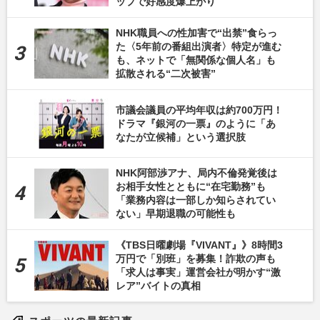
ップで好感度爆上がり
NHK職員への性加害で“出禁”食らっ
た〈5年前の番組出演者〉特定が進む
も、ネットで「無関係な個人名」も
拡散される“二次被害”
市議会議員の平均年収は約700万円！
ドラマ『銀河の一票』のように「あ
なたが立候補」という選択肢
NHK阿部渉アナ、局内不倫発覚後は
お相手女性とともに“在宅勤務”も
「業務内容は一部しか知らされてい
ない」早期退職の可能性も
《TBS日曜劇場『VIVANT』》8時間3
万円で「別班」を募集！詐欺の声も
「求人は事実」運営会社が明かす“激
レア”バイトの真相