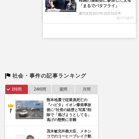
稚園の運動会に参加した父母
「まるでバタフライ」
週刊女性2017年10月31日号
2017/10/17
社会・事件の記事ランキング
1時間
24時間
週間
月間
熊本地震で従業員死亡の
『ハビタ』イオン爆発事故
後に“社長の経歴と写真”削
除で「逃げようとしてる」
逃げの態勢に非難
茂木敏充外務大臣、メキシ
コでのコーヒーブレイク動