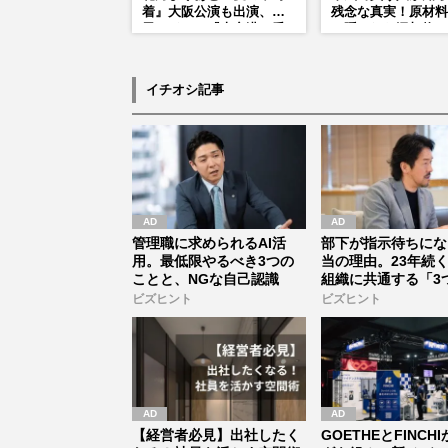
着』大阪公演も出演、趣
残念な真実！原材料
里はドラマ『大空港』番
に隠された添加物の
宣行脚に「メンタル強す
ぎ」の実情
イチオシ記事
管理職に求められるAI活
部下が指示待ちにな
用。最低限やるべき3つの
当の理由。23年続
ことと、NGな自己認識
組織に共通する「3
素」
ビズヒント
ビズヒント
【経営者必見】出社したく
GOETHEとFINCH