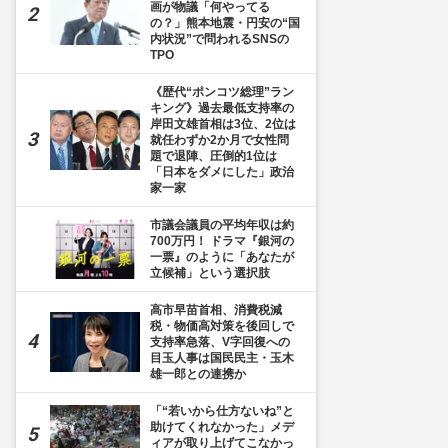
画が物議「何やってる
の？」熊本地震・円安の“国
内状況”で問われるSNSの
TPO
《歴代“ポンコツ総理”ラン
キング》過去最低支持率の
岸田文雄首相は3位、2位は
就任わずか2か月で女性問
題で退陣、圧倒的1位は
「日本をダメにした」政治
2枚目] 四元さんも執筆している『ダイバーシティとマーケティング-LGBTの事例から理
家一家
者/四元正弘・千羽ひとみ)。画像をクリックするとamazonの購入ページにジャンプ
市議会議員の平均年収は約
700万円！ ドラマ『銀河の
一票』のように「あなたが
立候補」という選択肢
高市早苗首相、消費税減
税・物価高対策を後回しで
支持率急落、V字回復への
目玉人事は国民民主・玉木
雄一郎との連携か
「“若いから仕方ないね”と
助けてくれなかった」メデ
ィアが取り上げてこなかっ