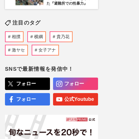
た『避難所での性暴力』
注目のタグ
相撲
横綱
貴乃花
激ヤセ
女子アナ
SNSで最新情報を発信中！
フォロー
フォロー
フォロー
公式Youtube