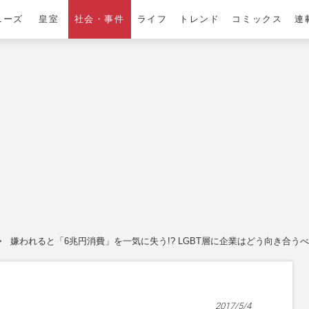
ニーズ
皇室
社会・事件
ライフ
トレンド
コミックス
連
嫌われると「6兆円消費」を一気に失う!? LGBT層に企業はどう向き合う
2017/5/4