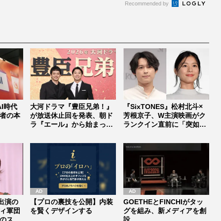
Recommended by
I時代
大河ドラマ『豊臣兄弟！』
『SixTONES』松村北斗×
者の本
が放送休止回を発表、朝ド
芳根京子、W主演映画がク
ラ『エール』から始まった
ランクイン直前に「突如中
「見習う...
止...
出演の
【プロの裏技を公開】内装
GOETHEとFINCHIがタッ
ィ軍団
を賢くデザインする
グを組み、新メディアを創
のスタ
設