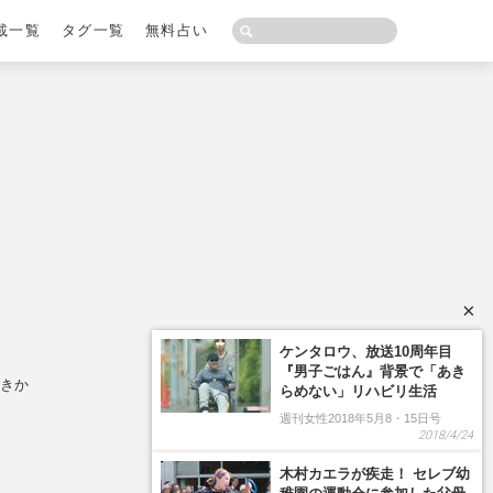
載一覧
タグ一覧
無料占い
×
ケンタロウ、放送10周年目
『男子ごはん』背景で「あき
べきか
らめない」リハビリ生活
週刊女性2018年5月8・15日号
2018/4/24
木村カエラが疾走！ セレブ幼