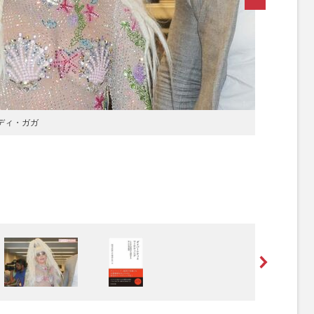
レディ・ガガ
[写真 2/
業戦略』(著