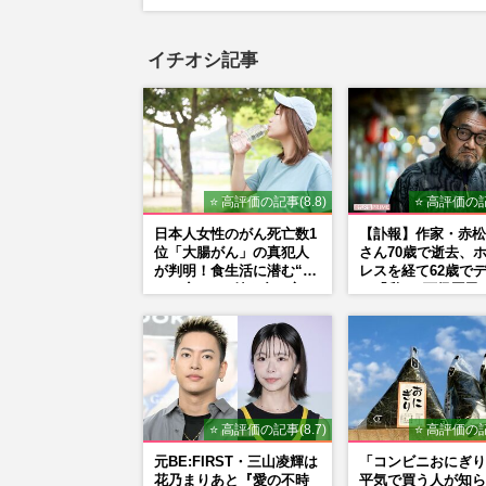
イチオシ記事
⭐ 高評価の記事(8.8)
⭐ 高評価の記
日本人女性のがん死亡数1
【訃報】作家・赤松
位「大腸がん」の真犯人
さん70歳で逝去、
が判明！食生活に潜む“落
レスを経て62歳で
とし穴”との付き合い方
ー「私は“下級国民
ぬまで差別と貧困を
続けます」壮絶人生
⭐ 高評価の記事(8.7)
⭐ 高評価の記
元BE:FIRST・三山凌輝は
「コンビニおにぎり
花乃まりあと『愛の不時
平気で買う人が知ら