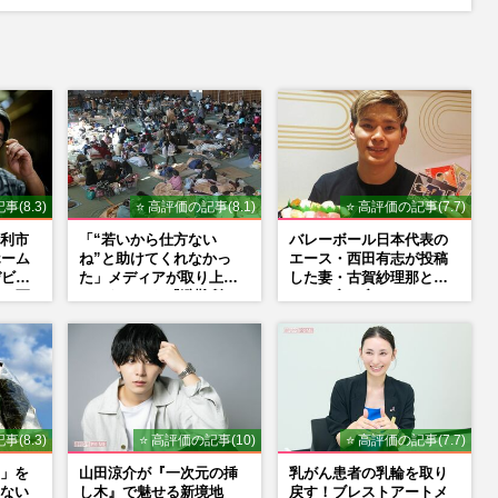
u
t
e
事(8.3)
⭐ 高評価の記事(8.1)
⭐ 高評価の記事(7.7)
利市
「“若いから仕方ない
バレーボール日本代表の
ホーム
ね”と助けてくれなかっ
エース・西田有志が投稿
デビュ
た」メディアが取り上げ
した妻・古賀紗理那と
”。死
てこなかった『避難所で
の“ラブラブショット”に
書き
の性暴力』
「絶対に今じゃない」
「空気読んで」ネット上
で批判殺到の理由
事(8.3)
⭐ 高評価の記事(10)
⭐ 高評価の記事(7.7)
」を
山田涼介が『一次元の挿
乳がん患者の乳輪を取り
ない
し木』で魅せる新境地
戻す！ブレストアートメ