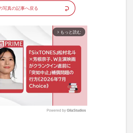
の写真の記事へ戻る
もっと読む
arrow_forward_ios
Powered by 
GliaStudios
M