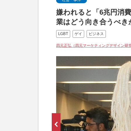
嫌われると「6兆円消費」
業はどう向き合うべき
LGBT
ゲイ
ビジネス
四元正弘（四元マーケティングデザイン研