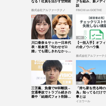
なる！社員を活かす空間術
グを組み、新メディ
設
株式会社アルファーテクノ
FINCHI on GOETHE
川口春奈＆サッカー日本代
【一括入手】オフィ
表・板倉滉「匂わせゼロ
の全ノウハウ集
婚」でも隠しきれなかった
セレブすぎ...
株式会社アルファーテ
三笘薫、負傷でW杯離脱→
「持ち家を売る時の
交通事故でトラブル続きの
為」知ってるだけで
最中「結婚式フォト削除」
事とは
不穏すぎ...
イエウール