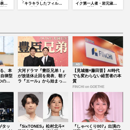
表示
「キラキラしたフィルタ
イク第一人者・岩元淑子
正体
ーが1枚外れてくれたら」
さんの挑戦と「ハードル
アイドル像を封印した覚
しかない」啓発の“壁”
悟
る、本
大河ドラマ『豊臣兄弟！』
【見城徹×藤田晋】AI時代
く自律型
が放送休止回を発表、朝ド
でも変わらない経営者の本
つの要
ラ『エール』から始まった
質
「見習う...
FINCHI on GOETHE
Iがタッ
『SixTONES』松村北斗×
『しゃべくり007』出演の