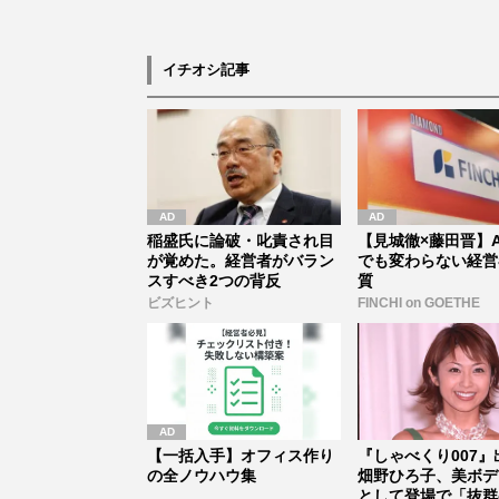
イチオシ記事
稲盛氏に論破・叱責され目
【見城徹×藤田晋】A
が覚めた。経営者がバラン
でも変わらない経営
スすべき2つの背反
質
ビズヒント
FINCHI on GOETHE
【一括入手】オフィス作り
『しゃべくり007』
の全ノウハウ集
畑野ひろ子、美ボデ
として登場で「抜群