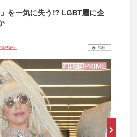
を一気に失う!? LGBT層に企
か
究室代表）
印刷