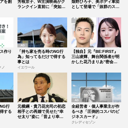
アを創
芳根京子、W主演映画がク
畑野ひろ子、美ボディ軍団
ランクイン直前に「突如中
として登場で「抜群のスタ
止...
イルは...
ス作り
「持ち家を売る時のNG行
【独自】元『BE:FIRST』
為」知ってるだけで得する
三山凌輝、舞台関係者が明
事とは
かした花乃まりあ“密会報
道...
クノ
イエウール
NG行
元横綱・貴乃花光司の初恋
全経営者・個人事業主が作
得する
相手との再婚で見せた“幸
るべき「圧倒的コスパのビ
せ太り”姿に「昔より幸せ
ジネスカード」
そう」「...
クレディセゾン