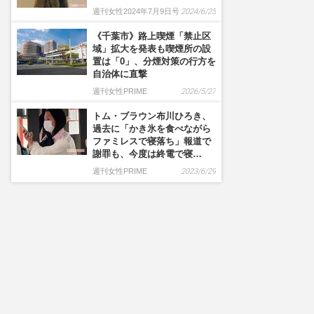
週刊女性2024年7月9日号
2024/6/25
《千葉市》路上喫煙「禁止区
域」拡大を発表も喫煙所の設
置は「0」、分煙対策の行方を
自治体に直撃
週刊女性PRIME
2026/5/27
トム・ブラウン布川ひろき、
過去に「かき氷を食べながら
ファミレスで寝落ち」報道で
謝罪も、今度は終電で寝…
週刊女性PRIME
2023/6/29