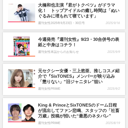
大橋和也主演『君がトクベツ』がドラマ
化！ トップアイドルの癒し時間は「ぬい
ぐるみに埋もれて寝ています」
週刊女性2025年9月23日・30日号
2025/9/16
今週発売『週刊女性』9/23・30合併号の表
紙と中身はコチラ！
週刊女性本誌からのお知らせ
2025/9/9
元セクシー女優・三上悠亜、推しコスメ紹
介で『SixTONES』メンバーが映り込み
「懲りない」“旧ジャニタレ”狙い
週刊女性PRIME
2025/9/2
King & PrinceとSixTONESのドーム日程
が流出してファン悲鳴、スタッフの「社畜
万歳」投稿が招いた“最悪のネタバレ”
週刊女性PRIME
2025/8/19