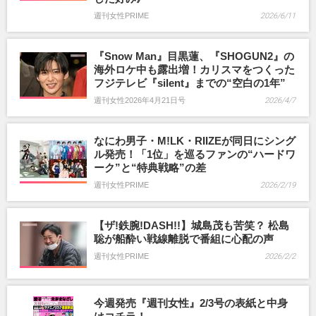
週刊女性PRIME
2026/6/11
『Snow Man』目黒蓮、『SHOGUN2』の
海外ロケ中も露出増！カリスマをつくった
フジテレビ『silent』までの“空白の1年”
週刊女性2026年4月21日号
2026/4/7
なにわ男子・M!LK・RIIZEが同日にシング
ル発売！「1位」を巡るファンの“ハードワ
ーク”と“特典戦略”の差
週刊女性PRIME
2026/2/19
【ザ!鉄腕!DASH!!】城島茂も苦笑？ 松島
聡が船酔い戦線離脱で番組に心配の声
週刊女性PRIME
2026/2/2
今週発売『週刊女性』2/3号の表紙と中身