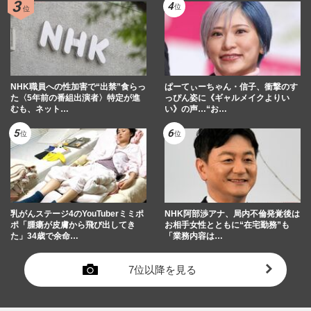
NHK職員への性加害で“出禁”食らっ
ぱーてぃーちゃん・信子、衝撃のす
た〈5年前の番組出演者〉特定が進
っぴん姿に《ギャルメイクよりい
むも、ネット…
い》の声…“お…
乳がんステージ4のYouTuberミミポ
NHK阿部渉アナ、局内不倫発覚後は
ポ「腫瘍が皮膚から飛び出してき
お相手女性とともに“在宅勤務”も
た」34歳で余命…
「業務内容は…
7位以降を見る