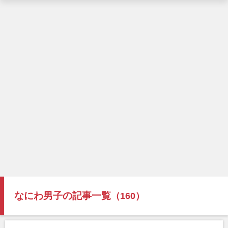
なにわ男子の記事一覧
（160）