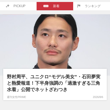
PICKUP
新着
ランキング
野村周平、ユニクロ“モデル美女”・石田夢実
と熱愛報道！下半身強調の「過激すぎる三角
水着」公開でネットざわつき
週刊女性PRIME
2026/8/6