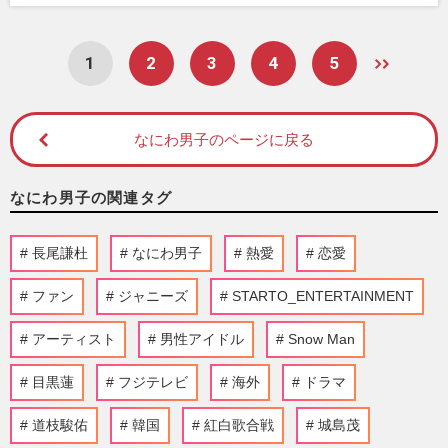
1
2
3
4
5
なにわ男子のページに戻る
なにわ男子の関連タグ
長尾謙杜
なにわ男子
熱愛
恋愛
ファン
ジャニーズ
STARTO_ENTERTAINMENT
アーティスト
男性アイドル
Snow Man
目黒蓮
フジテレビ
海外
ドラマ
道枝駿佑
韓国
紅白歌合戦
城島茂