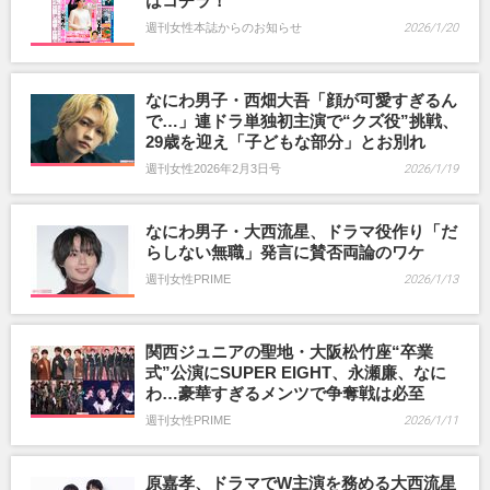
はコチラ！
週刊女性本誌からのお知らせ
2026/1/20
なにわ男子・西畑大吾「顔が可愛すぎるん
で…」連ドラ単独初主演で“クズ役”挑戦、
29歳を迎え「子どもな部分」とお別れ
週刊女性2026年2月3日号
2026/1/19
なにわ男子・大西流星、ドラマ役作り「だ
らしない無職」発言に賛否両論のワケ
週刊女性PRIME
2026/1/13
関西ジュニアの聖地・大阪松竹座“卒業
式”公演にSUPER EIGHT、永瀬廉、なに
わ…豪華すぎるメンツで争奪戦は必至
週刊女性PRIME
2026/1/11
原嘉孝、ドラマでW主演を務める大西流星