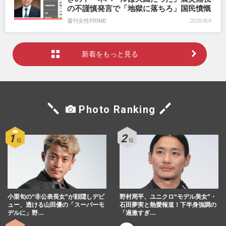
の不謹慎発言で「地獄に落ちろ」国民憤慨
週刊女性PRIME
2026/8/6
新着をもっと見る
Photo Ranking
小栗旬の“非公表長女”が顔隠しデビ
野村周平、ユニクロ“モデル美女”・
ュー、透ける山田優の「スーパーモ
石田夢実と熱愛報道！下半身強調の
デルに」野…
「過激すぎ…