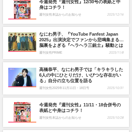
今週発売『週刊女性』12/30号の表紙と中
身はコチラ！
週刊女性本誌からのお知らせ
2025/12/16
なにわ男子、『YouTube Fanfest Japan
2025』出演決定でファンから悲鳴集まる…
脳裏をよぎる『ヘラヘラ三銃士』騒動とは
週刊女性PRIME
2025/11/8
高橋恭平、なにわ男子では「キラキラした
6人の中にひとりだけ、いびつな存在がい
る」自分の立ち位置を語る
週刊女性2025年11月11日・18日号
2025/10/31
今週発売『週刊女性』11/11・18合併号の
表紙と中身はコチラ！
週刊女性本誌からのお知らせ
2025/10/28