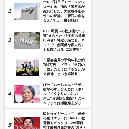
テレビ朝日『モーニングシ
ョー』玉川徹氏「警察官が
死刑にした」大阪府発砲事
件への持論に「警官の命を
なんだと…」批判殺到
NHK職員への性加害で“出
禁”食らった〈5年前の番組
出演者〉特定が進むも、ネ
ットで「無関係な個人名」
も拡散される“二次被害”
市議会議員の平均年収は約
700万円！ ドラマ『銀河の
一票』のように「あなたが
立候補」という選択肢
ぱーてぃーちゃん・信子、
衝撃のすっぴん姿に《ギャ
ルメイクよりいい》の
声…“お嬢様な素顔”とのギ
ャップで好感度爆上がり
阪神タイガース・元山飛優
の落球エラーに DeNA・牧
秀悟もビックリ！2連覇目
指す藤川球児監督の“泣きど