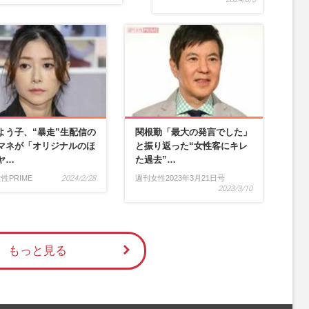
よう子、“暴走”生配信の
関根勤「最大の発言でした」
マネが「オリジナルのほ
と振り返った“女性客にキレ
ヤ…
た過去”…
性PRIME
2024/2/28
週刊女性2023年3月21日号
2023/3/10
もっと見る