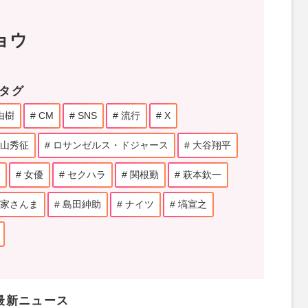
ョウ
タグ
由樹
CM
SNS
流行
X
山秀征
ロサンゼルス・ドジャース
大谷翔平
女優
セクハラ
関根勤
萩本欽一
家さんま
島田紳助
ナイツ
塙宣之
最新ニュース