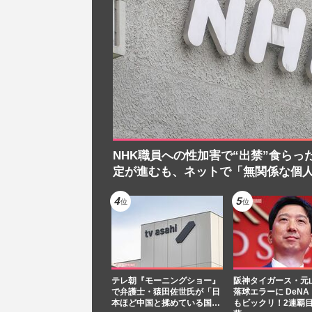
NHK職員への性加害で“出禁”食らっ
定が進むも、ネットで「無関係な個
テレ朝『モーニングショー』
阪神タイガース・元
で弁護士・猿田佐世氏が「日
落球エラーに DeN
本ほど中国と揉めている国…
もビックリ！2連覇