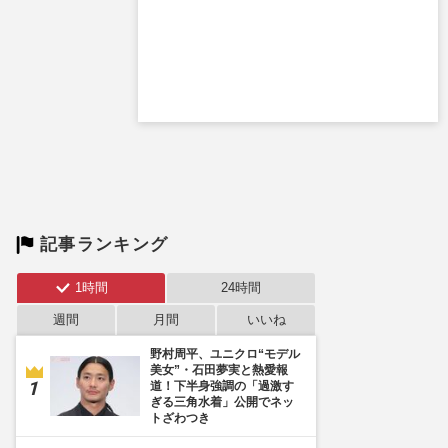
記事ランキング
1時間
24時間
週間
月間
いいね
野村周平、ユニクロ“モデル
美女”・石田夢実と熱愛報
道！下半身強調の「過激す
ぎる三角水着」公開でネッ
トざわつき