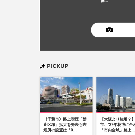
藤…
PICKUP
《千葉市》路上喫煙「禁
【大阪より強引？
止区域」拡大を発表も喫
市、’27年花博に合
煙所の設置は「0…
「市内全域」路上