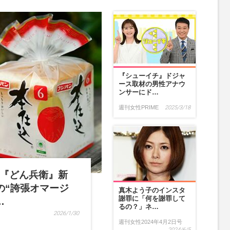
『シューイチ』ドジャ
ース取材の男性アナウ
ンサーにド…
週刊女性PRIME
2025/3/18
『どん兵衛』新
の“誇張オマージ
真木よう子のインスタ
謝罪に「何を謝罪して
…
るの？」ネ…
2026/1/30
週刊女性2024年4月2日号
2024/6/5