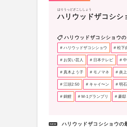
はりうっどざこししょう
ハリウッドザコシシ
ハリウッドザコシショウの
ハリウッドザコシショウ
松下
お笑い芸人
日本テレビ
中
真木よう子
モノマネ
炎上
江頭2:50
キャイ〜ン
明石
錦鯉
M-1グランプリ
豪邸
ハリウッドザコシショウの