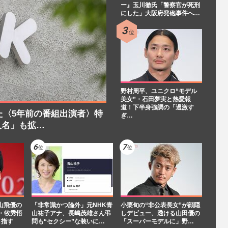
ー』玉川徹氏「警察官が死刑
にした」大阪府発砲事件へ…
野村周平、ユニクロ“モデル
美女”・石田夢実と熱愛報
道！下半身強調の「過激す
た〈5年前の番組出演者〉特
ぎ…
人名」も拡…
山飛優の
「非常識かつ論外」元NHK青
小栗旬の“非公表長女”が顔隠
A・牧秀悟
山祐子アナ、長嶋茂雄さん弔
しデビュー、透ける山田優の
目指す
問も“セクシー”な装いに…
「スーパーモデルに」野…