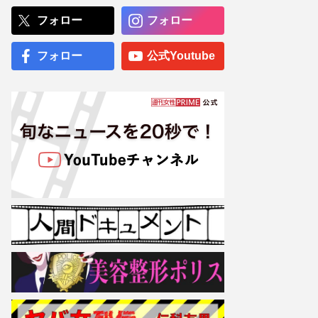
『ハビタ』イオン爆発事故
後に“社長の経歴と写真”削
フォロー
フォロー
除で「逃げようとしてる」
逃げの態勢に非難
フォロー
公式Youtube
「非常識かつ論外」元NHK
青山祐子アナ、長嶋茂雄さ
ん弔問も“セクシー”な装い
に寄せられた「マナー違
反」
専門医が厳選した「がんに
勝てる10食材」徹底活用マ
ル秘テクニック、1日10点
満点の“早見シート”簡単管
理で手軽にがん予防
【大阪より強引？】横浜
市、’27年花博に合わせ「市
内全域」路上喫煙禁止方針
も、喫煙所整備は“ノープラ
ン”の現状
福岡県議会の“ドン”蔵内勇
夫議長、炎上続きの中「ネ
パールは天国だった」震災
無視の不謹慎発言で「地獄