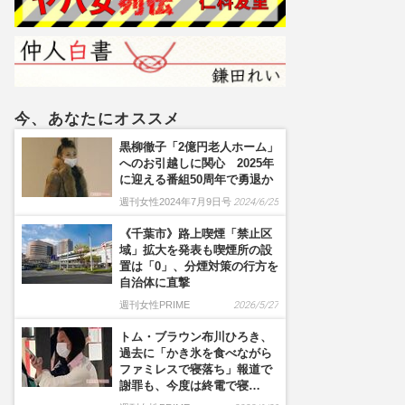
に落ちろ」国民憤慨
今、あなたにオススメ
黒柳徹子「2億円老人ホーム」
へのお引越しに関心 2025年
に迎える番組50周年で勇退か
週刊女性2024年7月9日号
2024/6/25
《千葉市》路上喫煙「禁止区
域」拡大を発表も喫煙所の設
置は「0」、分煙対策の行方を
自治体に直撃
週刊女性PRIME
2026/5/27
トム・ブラウン布川ひろき、
過去に「かき氷を食べながら
ファミレスで寝落ち」報道で
謝罪も、今度は終電で寝…