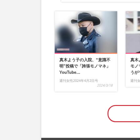
真木よう子の入院、“意識不
真木
明”投稿で「誇張モノマネ」
モノ
YouTube…
うが
週刊女性2024年4月2日号
週刊女
2024/3/18