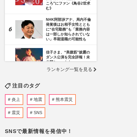
ころ”にファン《鳥谷2世求
む》
NHK阿部渉アナ、局内不倫
発覚後はお相手女性ととも
に“在宅勤務”も「業務内容
は一部しか知らされていな
い」早期退職の可能性も
佳子さま、“美腹筋”披露の
ダンス公演を完全詳報！未
公開ショットも
ランキング一覧を見る
《千葉市》路上喫煙「禁止
区域」拡大を発表も喫煙所
注目のタグ
の設置は「0」、分煙対策
の行方を自治体に直撃
炎上
地震
熊本震災
テレ朝『モーニングショ
ー』で弁護士・猿田佐世氏
が「日本ほど中国と揉めて
震災
SNS
いる国はない」と発言して
ネット上で波紋広がる
SNSで最新情報を発信中！
熊本地震で従業員死亡の