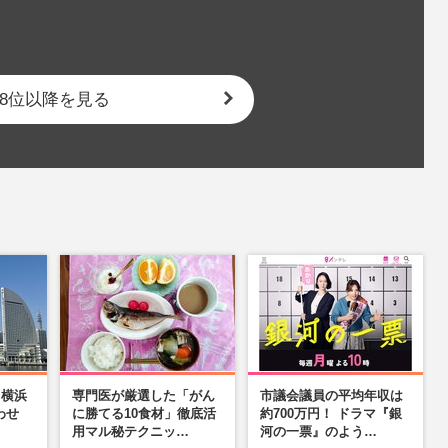
8位以降を見る
】横浜
専門医が厳選した「がん
市議会議員の平均年収は
わせ
に勝てる10食材」徹底活
約700万円！ ドラマ『銀
…
用マル秘テクニッ…
河の一票』のよう…