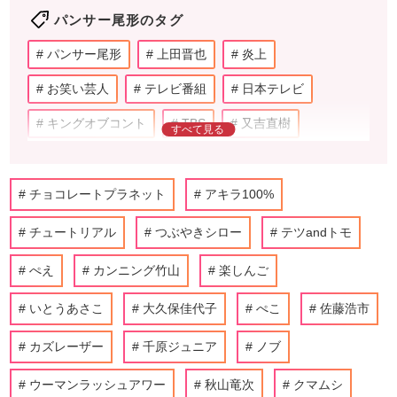
パンサー尾形のタグ
パンサー尾形
上田晋也
炎上
お笑い芸人
テレビ番組
日本テレビ
キングオブコント
TBS
又吉直樹
かまいたち
バイきんぐ
狩野英孝
錦鯉
タレント
バラエティー
コロナウイルス
チョコレートプラネット
アキラ100%
鈴木奈々
みちょぱ
ゆきぽよ
チュートリアル
つぶやきシロー
テツandトモ
セキララアナリティクス
夫婦
ぺえ
カンニング竹山
楽しんご
いとうあさこ
大久保佳代子
ぺこ
佐藤浩市
カズレーザー
千原ジュニア
ノブ
ウーマンラッシュアワー
秋山竜次
クマムシ