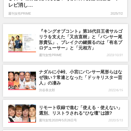
レビ消し…
週刊女性PRIME
2025/7/2
『キングオブコント』第16代目王者サルゴ
リラを支えた「又吉直樹」と「パンサー尾
形貴弘」、ブレイクの鍵握るのは「有名プ
ロデューサー」と「元相方」
週刊女性PRIME
2023/10/31
ナダルに小峠、小宮にパンサー尾形らはな
ぜ強い？常連となった「ドッキリスター芸
人」の凄み
渋谷恭太郎
2022/6/19
リモート収録で進む「使える・使えない」
選別、リストラされる“ひな壇”は誰?
週刊女性2020年5月26日号
2020/5/15