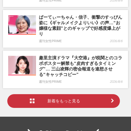
週刊女性PRIME
2026/8/6
ぱーてぃーちゃん・信子、衝撃のすっぴん
姿に《ギャルメイクよりいい》の声…“お
嬢様な素顔”とのギャップで好感度爆上が
り
週刊女性PRIME
2026/8/6
趣里主演ドラマ『大空港』が税関とのコラ
ボポスター解禁も“皮肉すぎるタイミン
グ”… 三山凌輝の密会報道を連想させ
る“キャッチコピー”
週刊女性PRIME
2026/8/6
新着をもっと見る