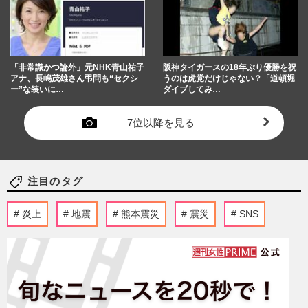
「非常識かつ論外」元NHK青山祐子
阪神タイガースの18年ぶり優勝を祝
アナ、長嶋茂雄さん弔問も“セクシ
うのは虎党だけじゃない？「道頓堀
ー”な装いに…
ダイブしてみ…
7位以降を見る
注目のタグ
炎上
地震
熊本震災
震災
SNS