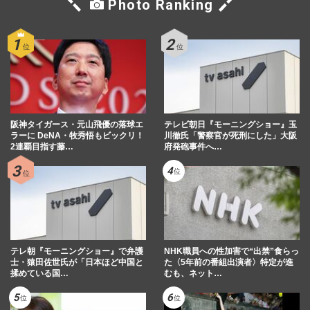
Photo Ranking
阪神タイガース・元山飛優の落球エ
テレビ朝日『モーニングショー』玉
ラーに DeNA・牧秀悟もビックリ！
川徹氏「警察官が死刑にした」大阪
2連覇目指す藤…
府発砲事件へ…
テレ朝『モーニングショー』で弁護
NHK職員への性加害で“出禁”食らっ
士・猿田佐世氏が「日本ほど中国と
た〈5年前の番組出演者〉特定が進
揉めている国…
むも、ネット…