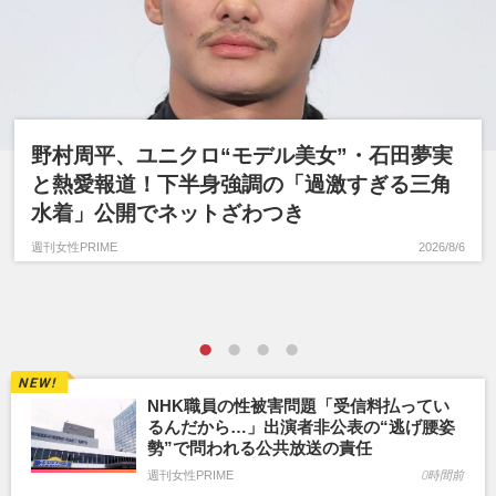
野村周平、ユニクロ“モデル美女”・石田夢実
と熱愛報道！下半身強調の「過激すぎる三角
水着」公開でネットざわつき
週刊女性PRIME
2026/8/6
NHK職員の性被害問題「受信料払ってい
るんだから…」出演者非公表の“逃げ腰姿
勢”で問われる公共放送の責任
週刊女性PRIME
0時間前