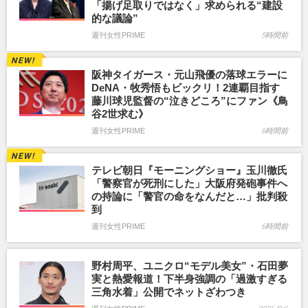
「揚げ足取りではなく」求められる“建設
的な議論”
週刊女性PRIME
5時間前
阪神タイガース・元山飛優の落球エラーに
DeNA・牧秀悟もビックリ！2連覇目指す
藤川球児監督の“泣きどころ”にファン《鳥
谷2世求む》
週刊女性PRIME
6時間前
テレビ朝日『モーニングショー』玉川徹氏
「警察官が死刑にした」大阪府発砲事件へ
の持論に「警官の命をなんだと…」批判殺
到
週刊女性PRIME
6時間前
野村周平、ユニクロ“モデル美女”・石田夢
実と熱愛報道！下半身強調の「過激すぎる
三角水着」公開でネットざわつき