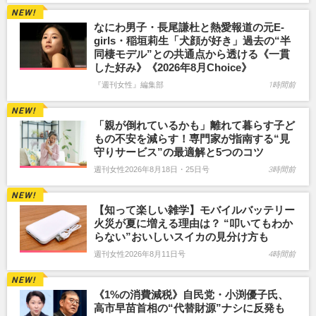
なにわ男子・長尾謙杜と熱愛報道の元E-
girls・稲垣莉生「犬顔が好き」過去の“半
同棲モデル”との共通点から透ける《一貫
した好み》《2026年8月Choice》
『週刊女性』編集部
1時間前
「親が倒れているかも」離れて暮らす子ど
もの不安を減らす！専門家が指南する“見
守りサービス”の最適解と5つのコツ
週刊女性2026年8月18日・25日号
3時間前
【知って楽しい雑学】モバイルバッテリー
火災が夏に増える理由は？ “叩いてもわか
らない”おいしいスイカの見分け方も
週刊女性2026年8月11日号
4時間前
《1%の消費減税》自民党・小渕優子氏、
高市早苗首相の“代替財源”ナシに反発も