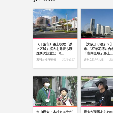
《千葉市》路上喫煙「禁
【大阪より強引？
止区域」拡大を発表も喫
市、’27年花博に合
煙所の設置は「0…
「市内全域」路上
週刊女性PRIME
2026/5/27
週刊女性PRIME
20
永山瑛太・木村カエラが
瑛太が美脚あらわ