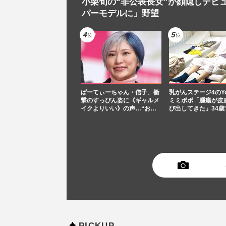
小栗旬の“非公表長女”が顔隠しデビ
パーモデルに」野望
ぱーてぃーちゃん・信子、衝
乳がんステージ4のYou
撃のすっぴん姿に《ギャルメ
ミミポポ「腫瘍が皮
イクよりいい》の声…“お…
び出してきた」34歳
PICKUP