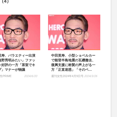
（4）
英寿、バラエティー出演
中田英寿、小型ショベルカー
庵野秀明みたい」ファッ
で能登半島地震の瓦礫撤去、
ン好評の一方「茶室でキ
復興支援に称賛の声上がる一
プ」マナーが物議
方「正直迷惑」「そのペ…
性PRIME
2024/6/20
週刊女性2024年4月9日号
2024/3/26