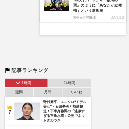
700万円！ ドラマ『銀河の一
票』のように「あなたが立候
補」という選択肢
週刊女性PRIME
2026/6/8
記事ランキング
1時間
24時間
週間
月間
いいね
野村周平、ユニクロ“モデル
美女”・石田夢実と熱愛報
道！下半身強調の「過激す
ぎる三角水着」公開でネッ
トざわつき