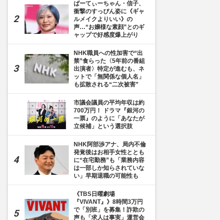
ぱーてぃーちゃん・信子、
衝撃のすっぴん姿に《ギャ
ルメイクよりいい》の
声…“お嬢様な素顔”とのギ
ャップで好感度爆上がり
NHK職員への性加害で“出
禁”食らった〈5年前の番組
出演者〉特定が進むも、ネ
ットで「無関係な個人名」
も拡散される“二次被害”
市議会議員の平均年収は約
700万円！ ドラマ『銀河の
一票』のように「あなたが
立候補」という選択肢
NHK阿部渉アナ、局内不倫
発覚後はお相手女性ととも
に“在宅勤務”も「業務内容
は一部しか知らされていな
い」早期退職の可能性も
《TBS日曜劇場
『VIVANT』》8時間3万円
で「別班」を募集！詐欺の
声も「求人は事実」運営会