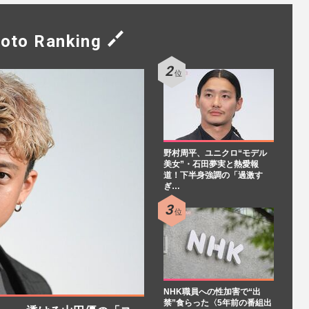
oto Ranking
野村周平、ユニクロ“モデル
美女”・石田夢実と熱愛報
道！下半身強調の「過激す
ぎ…
NHK職員への性加害で“出
禁”食らった〈5年前の番組出