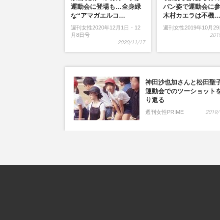
運動会に登場も…全身緑
パン姿で運動会に
な“アマガエルコ…
木村カエラは不機
週刊女性2020年12月1日・12
週刊女性2019年10月2
月8日号
201
2020/11/17
神田沙也加さんと松田聖
運動会でのツーショット
り返る
週刊女性PRIME
2019/