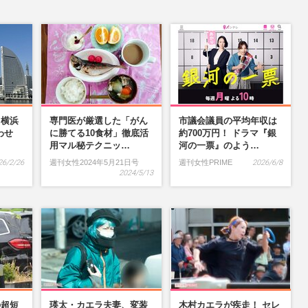
】横浜
専門医が厳選した「がん
市議会議員の平均年収は
わせ
に勝てる10食材」徹底活
約700万円！ ドラマ『銀
…
用マル秘テクニッ…
河の一票』のよう…
26/2/26
週刊女性2024年5月21日号
週刊女性PRIME
2026/6/8
2024/5/13
の超短
瑛太・カエラ夫妻、変装
木村カエラが疾走！ セレ