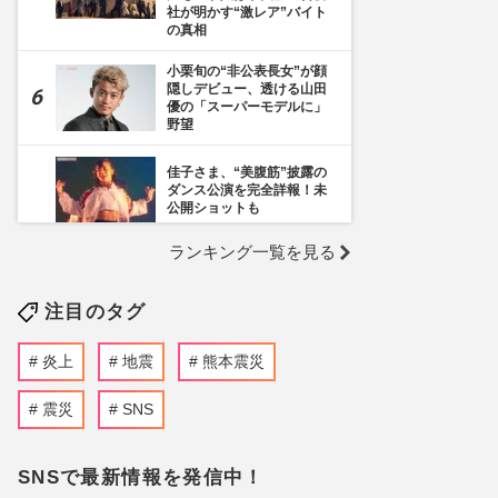
社が明かす“激レア”バイト
の真相
小栗旬の“非公表長女”が顔
隠しデビュー、透ける山田
優の「スーパーモデルに」
野望
佳子さま、“美腹筋”披露の
ダンス公演を完全詳報！未
公開ショットも
ランキング一覧を見る
《千葉市》路上喫煙「禁止
区域」拡大を発表も喫煙所
の設置は「0」、分煙対策
注目のタグ
の行方を自治体に直撃
【渡邊渚『透明を満た
炎上
地震
熊本震災
す』】読者が関心を寄せた
記事3本「何をされたかわ
かってしまった」「被害内
震災
SNS
容に戦慄」「有料会員クラ
ブ設立」
SNSで最新情報を発信中！
福岡県議会の“ドン”蔵内勇