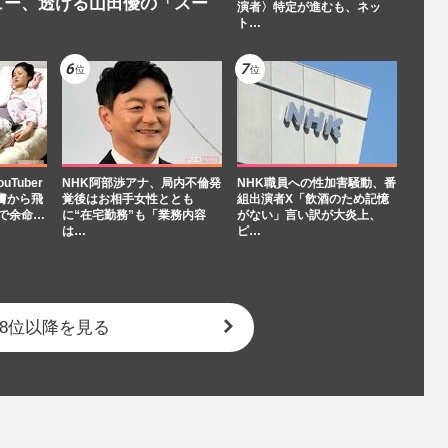
ュー、透ける山田優の「スー
演者〉特定が進むも、ネッ
ト…
Tuber
NHK阿部渉アナ、局内不倫発
NHK職員への性加害騒動、番
膚から飛
覚後はお相手女性ととも
組出演者X「飲酒のため記憶
で余命…
に“在宅勤務”も「業務内容
がない」言い訳が大炎上、
は…
ピ…
8位以降を見る