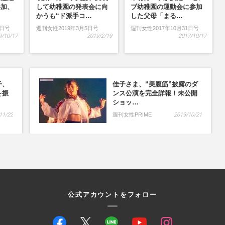
参加、
して幼稚園の発表会に向
ブ幼稚園の運動会に参加
…
かうも“ド派手コ…
した父母「まる…
9日号
週刊女性2019年3月5日号
週刊女性2017年10月31日号
9/10/17
2019/2/19
2017/10/17
子、
佳子さま、“美腹筋”披露のダ
を振
ンス公演を完全詳報！未公開
ショッ…
11/22
週刊女性PRIME
2019/10/21
公式アカウントをフォロー