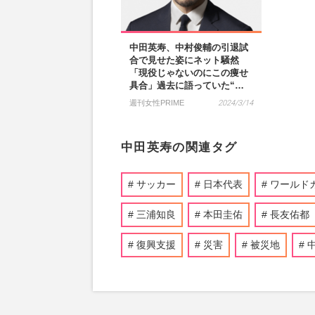
中田英寿、中村俊輔の引退試
合で見せた姿にネット騒然
「現役じゃないのにこの痩せ
具合」過去に語っていた“…
週刊女性PRIME
2024/3/14
中田英寿の関連タグ
サッカー
日本代表
ワールド
三浦知良
本田圭佑
長友佑都
復興支援
災害
被災地