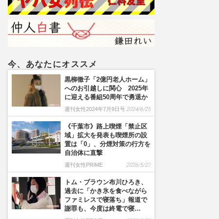
今、あなたにオススメ
黒柳徹子「2億円老人ホーム」
へのお引越しに関心 2025年
に迎える番組50周年で勇退か
週刊女性2024年7月9日号
2024/6/25
《千葉市》路上喫煙「禁止区
域」拡大を発表も喫煙所の設
置は「0」、分煙対策の行方を
自治体に直撃
週刊女性PRIME
2026/5/27
トム・ブラウン布川ひろき、
過去に「かき氷を食べながら
ファミレスで寝落ち」報道で
謝罪も、今度は終電で寝…