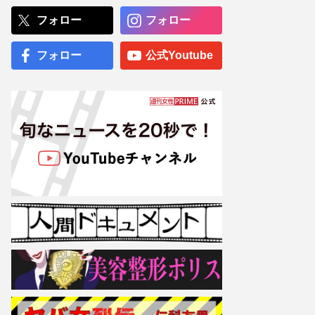
夫議長、炎上続きの中「ネ
パールは天国だった」震災
フォロー
フォロー
無視の不謹慎発言で「地獄
に落ちろ」国民憤慨
フォロー
公式Youtube
趣里主演ドラマ『大空港』
が税関とのコラボポスター
解禁も“皮肉すぎるタイミン
グ”… 三山凌輝の密会報道
を連想させる“キャッチコピ
ー”
専門医が厳選した「がんに
勝てる10食材」徹底活用マ
ル秘テクニック、1日10点
満点の“早見シート”簡単管
理で手軽にがん予防
【大阪より強引？】横浜
市、’27年花博に合わせ「市
内全域」路上喫煙禁止方針
も、喫煙所整備は“ノープラ
ン”の現状
故・有賀さつきさん、一周
忌で父がはじめて明かした
本当の「病因」