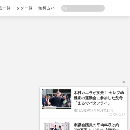
載一覧
タグ一覧
無料占い
×
木村カエラが疾走！ セレブ幼
稚園の運動会に参加した父母
「まるでバタフライ」
週刊女性2017年10月31日号
2017/10/17
市議会議員の平均年収は約