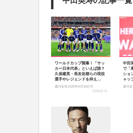
中田英寿の記事一覧
ワールドカップ開幕！「サッ
中田
カー日本代表」といえば誰？
で「
久保建英・長友佑都らの現役
ショ
選手やレジェンドを抑え…
ャッ
週刊女性2026年6月30日号
週刊女
2026/6/16