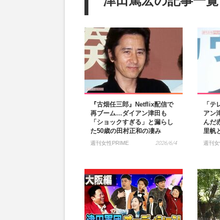
津田篤宏の記事一覧
『古畑任三郎』Netflix配信で
「テ
再ブーム…ダイアン津田も
アン
「ショックすぎる」と漏らし
んだ
た50歳の田村正和の凄み
里帆
週刊女性PRIME
2026/6/4
週刊女