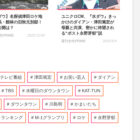
ダウ】名探偵津田ロケ地
ユニクロCM、『水ダウ』きっ
馬・館林の旧秋元別邸！
かけのダイアン・津田篤宏が
公開は？
母親と共演、密かに待望され
る“ポスト永野芽郁”説
性PRIME
2025/12/24
週刊女性PRIME
2025/5/9
テレビ番組
津田篤宏
お笑い芸人
ダイアン
TBS
水曜日のダウンタウン
KAT-TUN
ダウンタウン
川島明
かまいたち
ランキング
M-1グランプリ
ロケ
永野芽郁