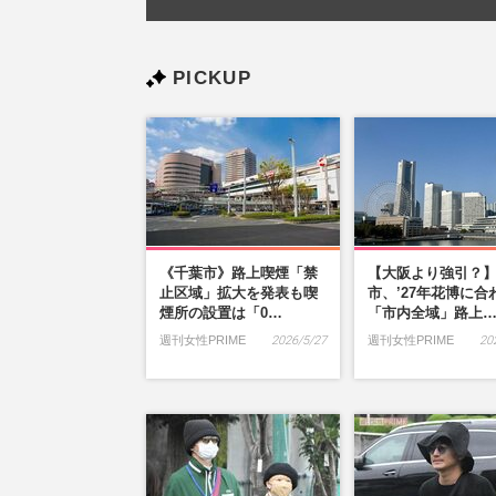
PICKUP
《千葉市》路上喫煙「禁
【大阪より強引？
止区域」拡大を発表も喫
市、’27年花博に合
煙所の設置は「0…
「市内全域」路上
週刊女性PRIME
2026/5/27
週刊女性PRIME
20