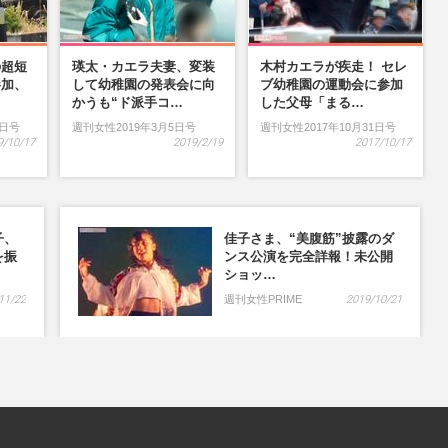
の超短
瑛太・カエラ夫妻、変装
木村カエラが疾走！ セレ
参加、
して幼稚園の発表会に向
ブ幼稚園の運動会に参加
…
かうも“ド派手コ…
した父母「まる…
9日号
週刊女性2019年3月5日号
週刊女性2017年10月31日号
9/10/17
2019/2/19
2017/10/17
子、
佳子さま、“美腹筋”披露のダ
を振
ンス公演を完全詳報！未公開
ショッ…
11/22
週刊女性PRIME
2019/10/21