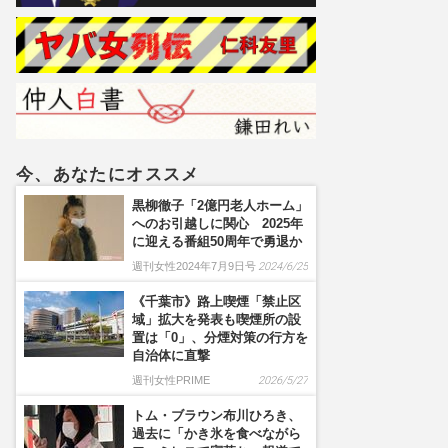
トざわつき
今、あなたにオススメ
黒柳徹子「2億円老人ホーム」
へのお引越しに関心 2025年
に迎える番組50周年で勇退か
週刊女性2024年7月9日号
2024/6/25
《千葉市》路上喫煙「禁止区
域」拡大を発表も喫煙所の設
置は「0」、分煙対策の行方を
自治体に直撃
週刊女性PRIME
2026/5/27
トム・ブラウン布川ひろき、
過去に「かき氷を食べながら