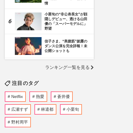
情
小栗旬の“非公表長女”が顔
隠しデビュー、透ける山田
優の「スーパーモデルに」
野望
佳子さま、“美腹筋”披露の
ダンス公演を完全詳報！未
公開ショットも
《千葉市》路上喫煙「禁止
ランキング一覧を見る
区域」拡大を発表も喫煙所
の設置は「0」、分煙対策
の行方を自治体に直撃
注目のタグ
くら寿司、閉店間際の“ネタ
大盛り”写真が話題に「出会
Netflix
熱愛
蒼井優
えたらラッキー」広報が明
かした“幻サービス”『得々
ゾーン』の全容
広瀬すず
林遣都
小栗旬
蒼井優主演・TBSドラマ
野村周平
『Tシャツが乾くまで』が
激バズリ中「“考察ドラ