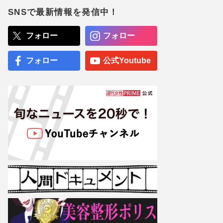
マ”とは一線を画している」
散りばめられた伏線よりも
SNSで最新情報を発信中！
大事な要素
『映画ちいかわ 人魚の島の
フォロー
フォロー
ひみつ』入場者特典第2弾
にボンボンドロップシール
配布、“ファン以外”も飛び
フォロー
公式Youtube
ついた第1弾と衝撃のラス
ト
専門医が厳選した「がんに
勝てる10食材」徹底活用マ
ル秘テクニック、1日10点
満点の“早見シート”簡単管
理で手軽にがん予防
【大阪より強引？】横浜
市、’27年花博に合わせ「市
内全域」路上喫煙禁止方針
も、喫煙所整備は“ノープラ
ン”の現状
野村周平、ユニクロ“モデル
美女”・石田夢実と熱愛報
道！下半身強調の「過激す
ぎる三角水着」公開でネッ