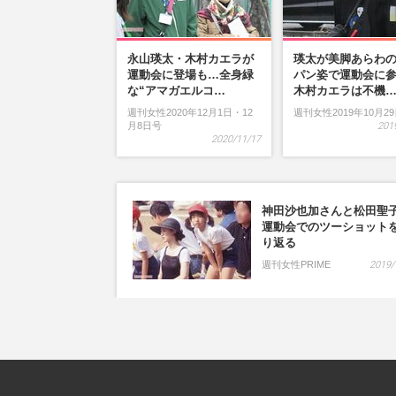
永山瑛太・木村カエラが
瑛太が美脚あらわ
運動会に登場も…全身緑
パン姿で運動会に
な“アマガエルコ…
木村カエラは不機
週刊女性2020年12月1日・12
週刊女性2019年10月2
月8日号
201
2020/11/17
神田沙也加さんと松田聖
運動会でのツーショット
り返る
週刊女性PRIME
2019/