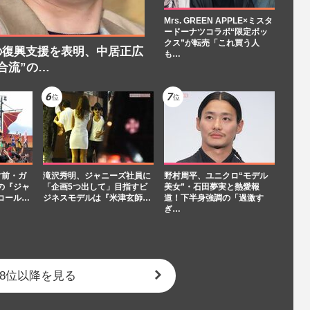
Mrs. GREEN APPLE×ミスタ
ードーナツコラボ“限定ボッ
クス”が転売「これ買う人
の復興支援を表明、中居正広
も…
合流”の…
寸前・ガ
滝沢秀明、ジャニーズ社員に
野村周平、ユニクロ“モデル
の『ジャ
「企画5つ出して」目指すビ
美女”・石田夢実と熱愛報
コール…
ジネスモデルは『米津玄師…
道！下半身強調の「過激す
ぎ…
8位以降を見る