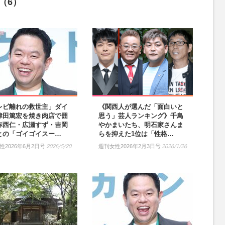
（6）
レビ離れの救世主」ダイ
《関西人が選んだ「面白いと
津田篤宏を焼き肉店で囲
思う」芸人ランキング》千鳥
赤西仁・広瀬すず・吉岡
やかまいたち、明石家さんま
との「ゴイゴイスー…
らを抑えた1位は「性格…
性2026年6月2日号
2026/5/20
週刊女性2026年2月3日号
2026/1/26