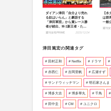
ダイアン津田「自分より売れ
【水
る奴はいらん」と豪語する
は群
「津田軍団」から賞レース勝
一般
者が続出、M-1新王者・た…
週刊女
週刊女性PRIME
2025/12/24
津田篤宏の関連タグ
田村正和
Netflix
ドラマ
赤西仁
吉岡里帆
広瀬すず
サンドウィッチマン
明石家さんま
博多大吉
博多華丸
千鳥
田中圭
CM
ユニクロ