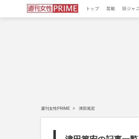
トップ
芸能
旧ジャ
週刊女性PRIME
津田篤宏