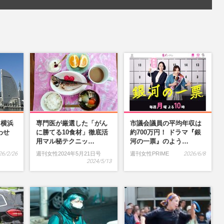
】横浜
専門医が厳選した「がん
市議会議員の平均年収は
わせ
に勝てる10食材」徹底活
約700万円！ ドラマ『銀
…
用マル秘テクニッ…
河の一票』のよう…
26/2/26
週刊女性2024年5月21日号
週刊女性PRIME
2026/6/8
2024/5/13