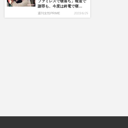
ファミレスで寝落ち」報道で
謝罪も、今度は終電で寝…
週刊女性PRIME
2023/6/29