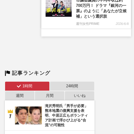
市議会議員の平均年収は約
700万円！ ドラマ『銀河の一
票』のように「あなたが立候
補」という選択肢
週刊女性PRIME
2026/6/8
記事ランキング
1時間
24時間
週間
月間
いいね
滝沢秀明氏「男手が必要」
熊本地震の復興支援を表
明、中居正広もボランティ
ア計画で浮かび上がる“合
流”の可能性