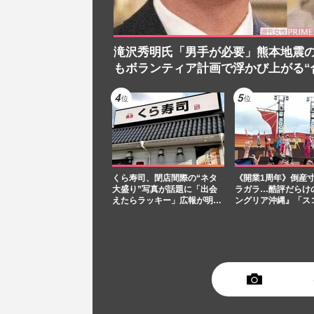
滝沢秀明氏「男手が必要」熊本地震
もボランティア計画で浮かび上がる“
くら寿司、閉店間際の“ネタ
《開業1周年》倒産
大盛り”写真が話題に「出会
ラガラ…酷評だらけ
えたらラッキー」広報が明…
ングリア沖縄』「ス