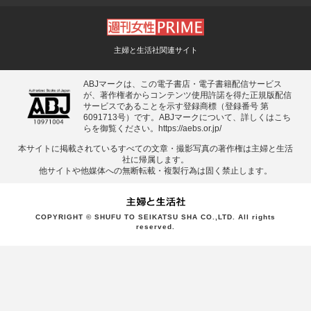
主婦と生活社関連サイト
ABJマークは、この電子書店・電子書籍配信サービス
が、著作権者からコンテンツ使用許諾を得た正規版配信
サービスであることを示す登録商標（登録番号 第
6091713号）です。ABJマークについて、詳しくはこち
らを御覧ください。
https://aebs.or.jp/
本サイトに掲載されているすべての⽂章・撮影写真の著作権は主婦と⽣活
社に帰属します。
他サイトや他媒体への無断転載・複製⾏為は固く禁⽌します。
COPYRIGHT © SHUFU TO SEIKATSU SHA CO.,LTD. All rights
reserved.