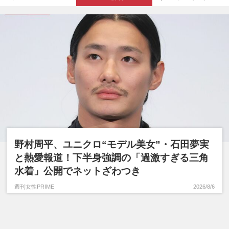
野村周平、ユニクロ“モデル美女”・石田夢実
と熱愛報道！下半身強調の「過激すぎる三角
水着」公開でネットざわつき
週刊女性PRIME
2026/8/6