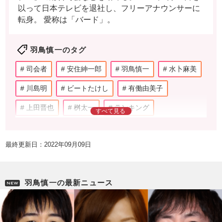
以って日本テレビを退社し、フリーアナウンサーに
転身。 愛称は「バード」。
羽鳥慎一のタグ
司会者
安住紳一郎
羽鳥慎一
水卜麻美
川島明
ビートたけし
有働由美子
上田晋也
桝太一
ランキング
アナウンサー
お笑い芸人
テレビ番組
最終更新日：2022年09月09日
宮根誠司
恵俊彰
爆笑問題
設楽統
テレビ
ワイドショー
アンケート
羽鳥慎一の最新ニュース
玉川徹
文化人
コメンテーター
テレビ朝日
炎上
謝罪
差別