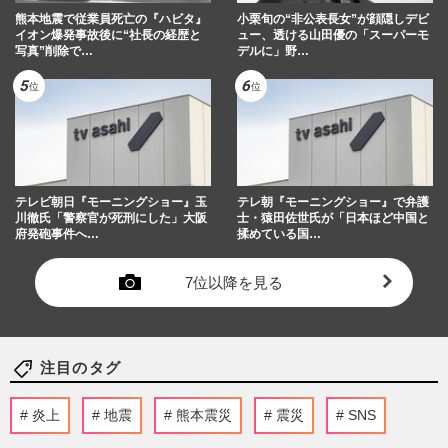
熊本地震で従業員死亡の『ハビタ』
小栗旬の“非公表長女”が顔隠しデビ
イオン爆発事故後に“社長の経歴と
ュー、透ける山田優の「スーパーモ
写真”削除で…
デルに」野…
テレビ朝日『モーニングショー』玉
テレ朝『モーニングショー』で弁護
川徹氏「警察官が死刑にした」大阪
士・猿田佐世氏が「日本ほど中国と
府発砲事件へ…
揉めている国…
7位以降を見る
注目のタグ
炎上
地震
熊本震災
震災
SNS