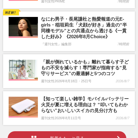
週刊女性PRIME
7時間前
なにわ男子・長尾謙杜と熱愛報道の元E-
girls・稲垣莉生「犬顔が好き」過去の“半
同棲モデル”との共通点から透ける《一貫
した好み》《2026年8月Choice》
『週刊女性』編集部
7時間前
「親が倒れているかも」離れて暮らす子ど
もの不安を減らす！専門家が指南する“見
守りサービス”の最適解と5つのコツ
週刊女性2026年8月18日・25日号
2026/8/7
【知って楽しい雑学】モバイルバッテリー
火災が夏に増える理由は？ “叩いてもわか
らない”おいしいスイカの見分け方も
週刊女性2026年8月11日号
2026/8/7