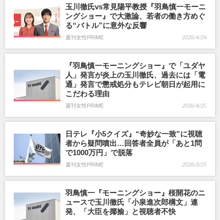
玉川徹氏vs常見陽平教授『羽鳥慎一モーニ
ングショー』で大激論、若者の働き方めぐ
る“バトル”に意外な反響
週刊女性PRIME
2026/4/24
『羽鳥慎一モーニングショー』で「ユダヤ
人」発言が炎上の玉川徹氏、過去には「電
通」発言で懲戒処分もテレビ朝日が起用に
こだわる理由
週刊女性PRIME
2026/4/20
日テレ『小5クイズ』“奇妙な一致”に視聴
者から疑問噴出…回答者全員が「あと1問
で1000万円」で脱落
週刊女性PRIME
2026/3/25
羽鳥慎一『モーニングショー』桜開花のニ
ュースで玉川徹氏「小泉進次郎構文」連
発、「大臣を揶揄」と視聴者不快