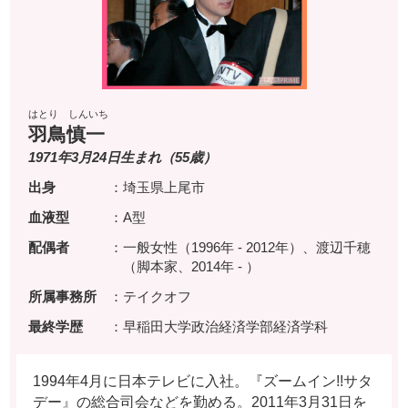
はとり しんいち
羽鳥慎一
1971年3月24日生まれ（55歳）
出身
：埼玉県上尾市
血液型
：A型
配偶者
：一般女性（1996年 - 2012年）、渡辺千穂
（脚本家、2014年 - ）
所属事務所
：テイクオフ
最終学歴
：早稲田大学政治経済学部経済学科
1994年4月に日本テレビに入社。『ズームイン!!サタ
デー』の総合司会などを勤める。2011年3月31日を