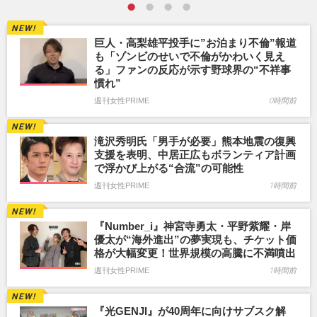
巨人・高梨雄平投手に”お泊まり不倫”報道
も「ゾンビのせいで不倫がかわいく見え
る」ファンの反応が示す野球界の“不祥事
慣れ”
週刊女性PRIME
0時間前
滝沢秀明氏「男手が必要」熊本地震の復興
支援を表明、中居正広もボランティア計画
で浮かび上がる“合流”の可能性
週刊女性PRIME
1時間前
『Number_i』神宮寺勇太・平野紫耀・岸
優太が“海外進出”の夢実現も、チケット価
格が大幅変更！世界規模の高騰に不満噴出
週刊女性PRIME
1時間前
『光GENJI』が40周年に向けサブスク解