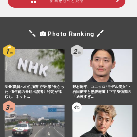
新着をもっと見る
Photo Ranking
NHK職員への性加害で“出禁”食らっ
野村周平、ユニクロ“モデル美女”・
た〈5年前の番組出演者〉特定が進
石田夢実と熱愛報道！下半身強調の
むも、ネット…
「過激すぎ…