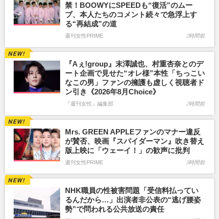
禁！BOOWYにSPEEDも“復活”のムー
ブ、本人たちのコメント続々で急浮上す
る“再結成”の道
週刊女性PRIME
2時間前
『Aぇ!group』末澤誠也、村重杏奈とのデ
ート企画で見せた“オレ様”本性「ちっこい
なこの男」ファンの擁護も虚しく視聴者ド
ン引き《2026年8月Choice》
『週刊女性』編集部
2時間前
Mrs. GREEN APPLEファンのマナー違反
が賛否、映画『スパイダーマン』吹き替え
版上映に「ウェーイ！」の歓声に批判
週刊女性PRIME
3時間前
NHK職員の性被害問題「受信料払ってい
るんだから…」出演者非公表の“逃げ腰姿
勢”で問われる公共放送の責任