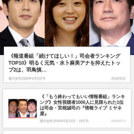
かまいたち
長嶋一茂
藤井貴彦
クイズ番組
日本テレビ
小泉進次郎
高市早苗
弁護士
政治
中国・台湾
24時間テレビ
女子アナ
《報道番組「続けてほしい！」司会者ランキング
TOP10》明るく元気・水卜麻美アナを抑えたトッ
プ2は、羽鳥慎…
週刊女性2026年6月2日号
2026/5/21
《「もう終わってもいい情報番組」ランキ
ング》女性視聴者1000人に見限られた1位
は司会・宮根誠司の『情報ライブ ミヤネ
屋』
週刊女性2026年5月12日・19日号
2026/5/11