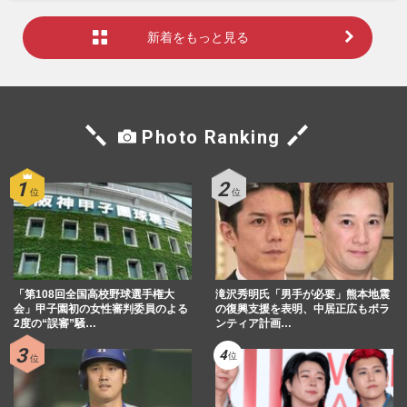
新着をもっと見る
Photo Ranking
「第108回全国高校野球選手権大
滝沢秀明氏「男手が必要」熊本地震
会」甲子園初の女性審判委員のよる
の復興支援を表明、中居正広もボラ
2度の“誤審”騒…
ンティア計画…