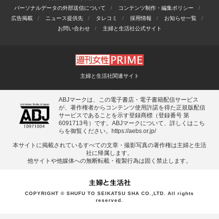
パーソナルデータの外部送信について
コンテンツ制作・編集ポリシー
広告掲載
ニュース提供先
タレコミ
採用情報
お知らせ一覧
お問い合わせ
主婦と生活社公式サイト
主婦と生活社関連サイト
ABJマークは、この電子書店・電子書籍配信サービス
が、著作権者からコンテンツ使用許諾を得た正規版配信
サービスであることを示す登録商標（登録番号 第
6091713号）です。ABJマークについて、詳しくはこち
らを御覧ください。
https://aebs.or.jp/
本サイトに掲載されているすべての⽂章・撮影写真の著作権は主婦と⽣活
社に帰属します。
他サイトや他媒体への無断転載・複製⾏為は固く禁⽌します。
COPYRIGHT © SHUFU TO SEIKATSU SHA CO.,LTD. All rights
reserved.