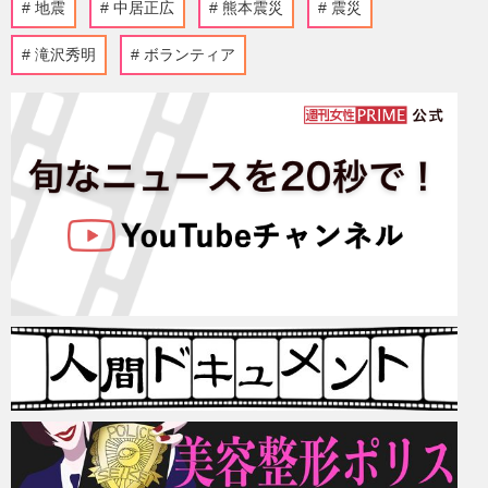
地震
中居正広
熊本震災
震災
滝沢秀明
ボランティア