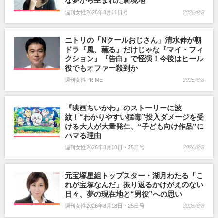
な夢から生まれた新境地
週刊女性2026年8月11日号
2026/8/8
ニトリの「Nクールおじさん」清水伸が朝
ドラ『風、薫る』だけじゃな『マイ・フィ
クション』『告白』で怪演！今後はヒール
役でもオファー殺到か
週刊女性PRIME
2026/8/8
『映画ちいかわ』のストーリーに波
紋！“わかりやすい猛毒”投入ダメージを受
ける大人が大量発生、“子ども向け作品”に
ハマる理由
週刊女性2026年8月18日・25日号
2026/8/8
元宝塚星組トップスター・湖月わたる「こ
れが宝塚なんだ」振り返るかけがえのない
日々、夢の現在地と“男役”への思い
週刊女性2026年8月18日・25日号
2026/8/8