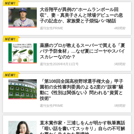
大谷翔平が異例の“ホームランボール回
収”、妻・真美子さんと球場デビューの息
子の記念か、家族愛と子煩悩パパ秘話
週刊女性PRIME
4時間前
薬膳のプロが教えるスーパーで買える「夏
バテ予防食材」…なぜ夏にゴーヤやスパイ
スカレーなのか？
週刊女性2026年8月11日号
5時間前
「第108回全国高校野球選手権大会」甲子
園初の女性審判委員のよる2度の“誤審”騒
動に《性別は関係ない》問われる“資質と
技術”
週刊女性PRIME
5時間前
直木賞作家・三浦しをんが明かす執筆裏話
「暗い話を書いてスッキリ」自らの不可解