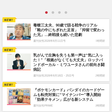
毒蝮三太夫、90歳で語る戦争のリアル
「靴の中にちぎれた足首」「抑留で変わっ
た兄」…終戦後も続いた悲劇
週刊女性2026年8月11日号
1時間前
乳がんで左胸を失うも第一声は“気に入っ
た！”「根拠がなくても大丈夫」ロックバ
ンドボーカル・ミワユータさんの前向き闘
病記
週刊女性2026年8月18日・25日号
2時間前
『ポケモンカード』バンダイのカードゲー
ムも転売対策に“マイナンバー”導入開始
「効果テキメン」広がる新システム
週刊女性PRIME
3時間前