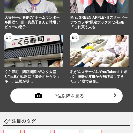
大谷翔平が異例の“ホームランボー
Mrs. GREEN APPLE×ミスタードー
ル回収”、妻・真美子さんと球場デ
ナツコラボ“限定ボックス”が転売
ビューの息子…
「これ買う人も…
くら寿司、閉店間際の“ネタ大盛
乳がんステージ4のYouTuberミミポ
り”写真が話題に「出会えたらラッ
ポ「腫瘍が皮膚から飛び出してき
キー」広報が明…
た」34歳で余命…
7位以降を見る
注目のタグ