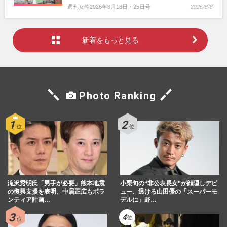
週刊女性2026年8月18日・25日号
2026/8/8
新着をもっと見る
Photo Ranking
滝沢秀明氏「男手が必要」熊本地震
小栗旬の“非公表長女”が顔隠しデビ
の復興支援を表明、中居正広もボラ
ュー、透ける山田優の「スーパーモ
ンティア計画…
デルに」野…