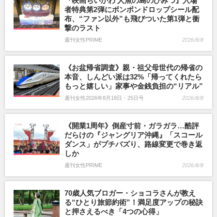
『映画ちいかわ 人魚の島のひみつ』入場
者特典第2弾にボンボンドロップシール配
布、“ファン以外”も飛びついた第1弾と衝
撃のラスト
週刊女性PRIME
2026/8/8
《お盆帰省調査》親・祖父母世代の帰省の
本音、しんどい派は32%「帰ってくれたら
もっと嬉しい」家事や金銭負担の“リアル”
週刊女性2026年8月18日・25日号
2026/8/8
《開業1周年》倒産寸前・ガラガラ…酷評
だらけの『ジャングリア沖縄』「スコール
ダンス」がプチバズり、路線変更で巻き返
しか
週刊女性PRIME
2026/8/8
70歳人気ブロガー・ショコラさんが教え
る“ひとり旅節約術”！満足度アップの秘訣
と押さえるべき「4つの心得」