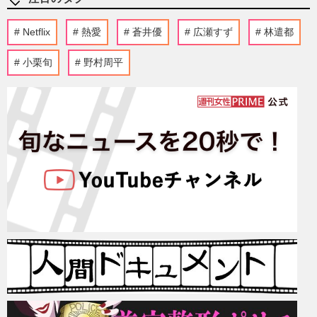
Netflix
熱愛
蒼井優
広瀬すず
林遣都
小栗旬
野村周平