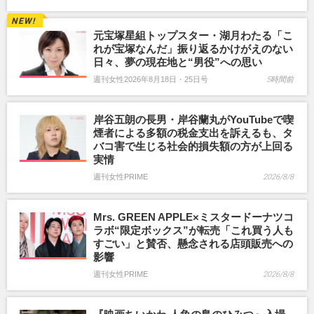
元宝塚星組トップスター・湖月わたる「こ
れが宝塚なんだ」振り返るかけがえのない
日々、夢の現在地と“男役”への思い
週刊女性2026年8月18日・25日号
5時間前
岸谷五朗の長男・岸谷蘭丸がYouTubeで喫
煙者による多額の税金支出を訴えるも、タ
バコ害で生じる社会的損失額の方が上回る
実情
週刊女性PRIME
2026/8/8
Mrs. GREEN APPLE×ミスタードーナツコ
ラボ“限定ボックス”が転売「これ買う人も
すごい」と賛否、懸念される店頭販売への
影響
週刊女性PRIME
2026/8/8