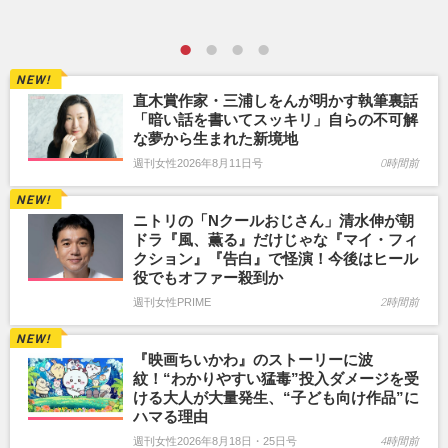
直木賞作家・三浦しをんが明かす執筆裏話
「暗い話を書いてスッキリ」自らの不可解
な夢から生まれた新境地
週刊女性2026年8月11日号
0時間前
ニトリの「Nクールおじさん」清水伸が朝
ドラ『風、薫る』だけじゃな『マイ・フィ
クション』『告白』で怪演！今後はヒール
役でもオファー殺到か
週刊女性PRIME
2時間前
『映画ちいかわ』のストーリーに波
紋！“わかりやすい猛毒”投入ダメージを受
ける大人が大量発生、“子ども向け作品”に
ハマる理由
週刊女性2026年8月18日・25日号
4時間前