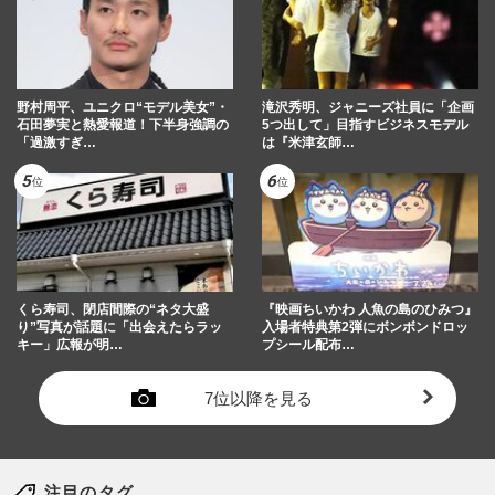
野村周平、ユニクロ“モデル美女”・
滝沢秀明、ジャニーズ社員に「企画
石田夢実と熱愛報道！下半身強調の
5つ出して」目指すビジネスモデル
「過激すぎ…
は『米津玄師…
くら寿司、閉店間際の“ネタ大盛
『映画ちいかわ 人魚の島のひみつ』
り”写真が話題に「出会えたらラッ
入場者特典第2弾にボンボンドロッ
キー」広報が明…
プシール配布…
7位以降を見る
注目のタグ