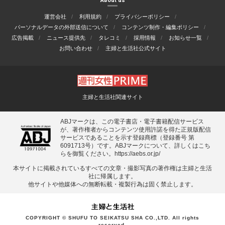
About us
運営会社
利用規約
プライバシーポリシー
パーソナルデータの外部送信について
コンテンツ制作・編集ポリシー
広告掲載
ニュース提供先
タレコミ
採用情報
お知らせ一覧
お問い合わせ
主婦と生活社公式サイト
主婦と生活社関連サイト
ABJマークは、この電子書店・電子書籍配信サービス
が、著作権者からコンテンツ使用許諾を得た正規版配信
サービスであることを示す登録商標（登録番号 第
6091713号）です。ABJマークについて、詳しくはこち
らを御覧ください。
https://aebs.or.jp/
本サイトに掲載されているすべての⽂章・撮影写真の著作権は主婦と⽣活
社に帰属します。
他サイトや他媒体への無断転載・複製⾏為は固く禁⽌します。
COPYRIGHT © SHUFU TO SEIKATSU SHA CO.,LTD. All rights
reserved.