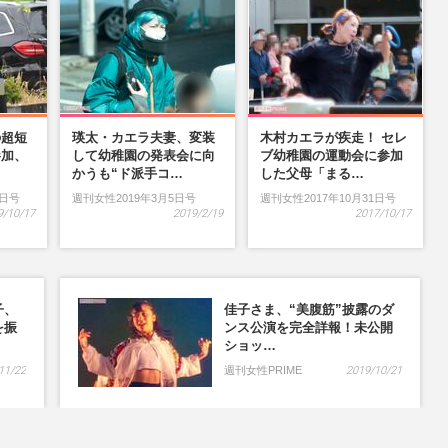
の超短
瑛太・カエラ夫妻、変装
木村カエラが疾走！ セレ
参加、
して幼稚園の発表会に向
ブ幼稚園の運動会に参加
…
かうも“ド派手コ…
した父母「まる…
9日号
週刊女性2019年3月5日号
週刊女性2017年10月31日号
9/10/17
2019/2/19
2017/10/17
子、
佳子さま、“美腹筋”披露のダ
を振
ンス公演を完全詳報！未公開
ショッ…
11/22
週刊女性PRIME
2019/10/21