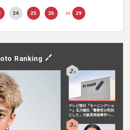
3
24
25
26
29
oto Ranking
テレビ朝日『モーニングショ
ー』玉川徹氏「警察官が死刑
にした」大阪府発砲事件へ…