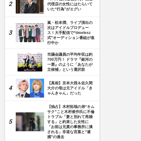
代理店の女性にはたらいて
いた“行為”がエグい
嵐・松本潤、ライブ演出の
次はアイドルプロデュー
ス！大手配信で“timelesz
式”オーディション番組が進
行中か
市議会議員の平均年収は約
700万円！ ドラマ『銀河の
一票』のように「あなたが
立候補」という選択肢
【真相】京本大我＆佐久間
大介の母は元アイドル「き
ゃんきゃん」だった
【独占】木村拓哉の弟“キム
サク”こと木村俊作氏に不倫
トラブル「妻と別れて再婚
する」と約束した女性に
「お前は兄貴の事務所に潰
される」非道な言葉と“逮
捕”の過去