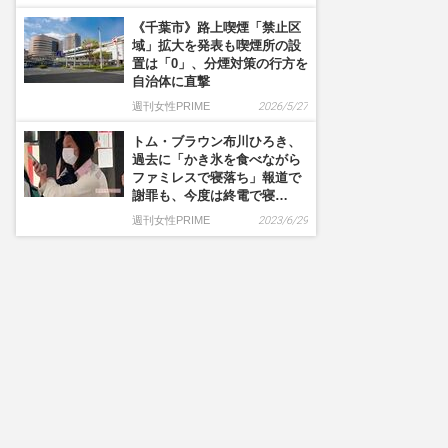
《千葉市》路上喫煙「禁止区
域」拡大を発表も喫煙所の設
置は「0」、分煙対策の行方を
自治体に直撃
週刊女性PRIME
2026/5/27
トム・ブラウン布川ひろき、
過去に「かき氷を食べながら
ファミレスで寝落ち」報道で
謝罪も、今度は終電で寝…
週刊女性PRIME
2023/6/29