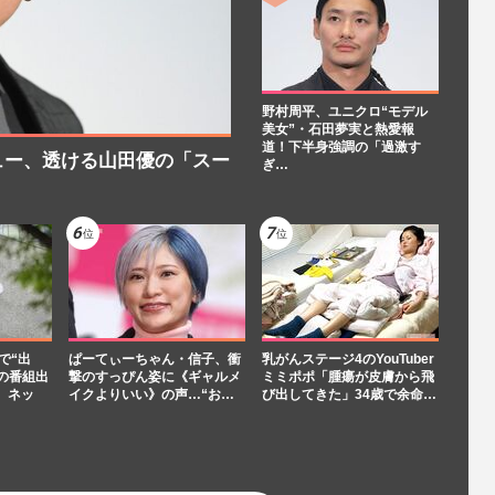
野村周平、ユニクロ“モデル
美女”・石田夢実と熱愛報
道！下半身強調の「過激す
ュー、透ける山田優の「スー
ぎ…
で“出
ぱーてぃーちゃん・信子、衝
乳がんステージ4のYouTuber
の番組出
撃のすっぴん姿に《ギャルメ
ミミポポ「腫瘍が皮膚から飛
、ネッ
イクよりいい》の声…“お…
び出してきた」34歳で余命…