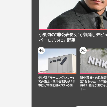
小栗旬の“非公表長女”が顔隠しデビ
パーモデルに」野望
テレ朝『モーニングショー』
NHK職員への性加害
で弁護士・猿田佐世氏が「日
禁”食らった〈5年前
本ほど中国と揉めている国…
演者〉特定が進むも
ト…