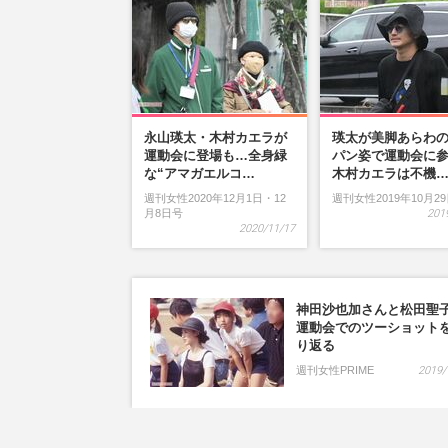
永山瑛太・木村カエラが
瑛太が美脚あらわ
運動会に登場も…全身緑
パン姿で運動会に
な“アマガエルコ…
木村カエラは不機
週刊女性2020年12月1日・12
週刊女性2019年10月2
月8日号
201
2020/11/17
神田沙也加さんと松田聖
運動会でのツーショット
り返る
週刊女性PRIME
2019/