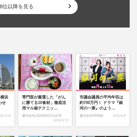
8位以降を見る
】横浜
専門医が厳選した「がん
市議会議員の平均年収は
わせ
に勝てる10食材」徹底活
約700万円！ ドラマ『銀
…
用マル秘テクニッ…
河の一票』のよう…
26/2/26
週刊女性2024年5月21日号
週刊女性PRIME
2026/6/8
2024/5/13