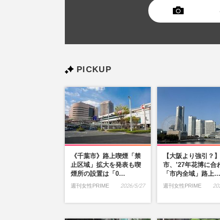
PICKUP
《千葉市》路上喫煙「禁
【大阪より強引？
止区域」拡大を発表も喫
市、’27年花博に合
煙所の設置は「0…
「市内全域」路上
週刊女性PRIME
2026/5/27
週刊女性PRIME
20