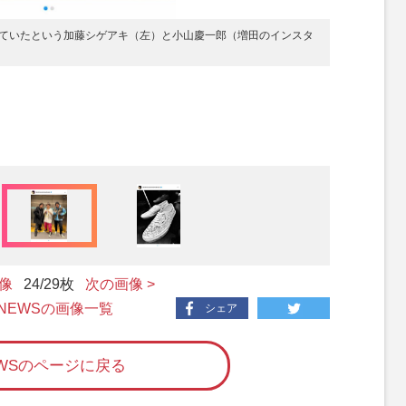
ていたという加藤シゲアキ（左）と小山慶一郎（増田のインスタ
画像
24
/29枚
次の画像 >
 NEWSの画像一覧
シェア
EWSのページに戻る