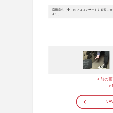
増田貴久（中）のソロコンサートを観覧に来
より）
< 前の
>
N