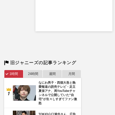
旧ジャニーズの記事ランキング
1時間
24時間
週間
月間
なにわ男子・西畑大吾と熱
愛報道の読売テレビ・足立
夏保アナ、局YouTubeチャ
ンネルで公開していた“自
宅”が生々しすぎてファン激
怒
TOKIO山口達也さん、広告