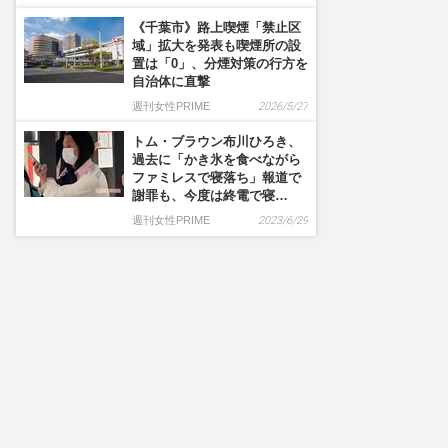
《千葉市》路上喫煙「禁止区
域」拡大を発表も喫煙所の設
置は「0」、分煙対策の行方を
自治体に直撃
週刊女性PRIME
2026/5/27
トム・ブラウン布川ひろき、
過去に「かき氷を食べながら
ファミレスで寝落ち」報道で
謝罪も、今度は終電で寝…
週刊女性PRIME
2023/6/29