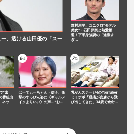
野村周平、ユニクロ“モデル
美女”・石田夢実と熱愛報
道！下半身強調の「過激す
ュー、透ける山田優の「スー
ぎ…
で“出
ぱーてぃーちゃん・信子、衝
乳がんステージ4のYouTuber
の番組出
撃のすっぴん姿に《ギャルメ
ミミポポ「腫瘍が皮膚から飛
、ネッ
イクよりいい》の声…“お…
び出してきた」34歳で余命…