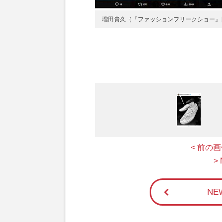
増田貴久（『ファッションフリークショー』
< 前の
>
N