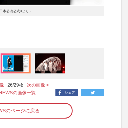
⽇本公演公式Xより）
画像
26
/29枚
次の画像 >
 NEWSの画像一覧
シェア
EWSのページに戻る