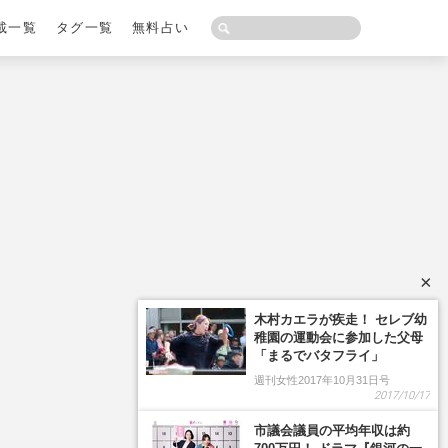
載一覧
タグ一覧
無料占い
×
木村カエラが疾走！ セレブ幼
稚園の運動会に参加した父母
「まるでバタフライ」
週刊女性2017年10月31日号
2017/10/17
市議会議員の平均年収は約