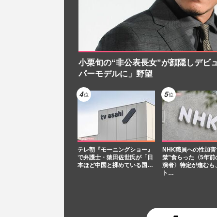
小栗旬の“非公表長女”が顔隠しデビ
パーモデルに」野望
テレ朝『モーニングショー』
NHK職員への性加害
で弁護士・猿田佐世氏が「日
禁”食らった〈5年前
本ほど中国と揉めている国…
演者〉特定が進むも
ト…