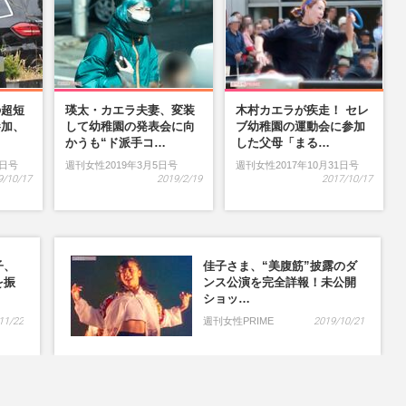
の超短
瑛太・カエラ夫妻、変装
木村カエラが疾走！ セレ
参加、
して幼稚園の発表会に向
ブ幼稚園の運動会に参加
…
かうも“ド派手コ…
した父母「まる…
9日号
週刊女性2019年3月5日号
週刊女性2017年10月31日号
9/10/17
2019/2/19
2017/10/17
子、
佳子さま、“美腹筋”披露のダ
を振
ンス公演を完全詳報！未公開
ショッ…
11/22
週刊女性PRIME
2019/10/21