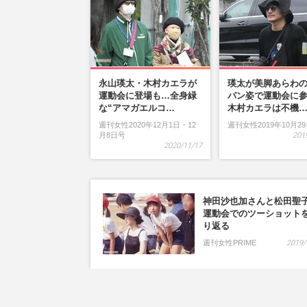
永山瑛太・木村カエラが
瑛太が美脚あらわ
運動会に登場も…全身緑
パン姿で運動会に
な“アマガエルコ…
木村カエラは不機
週刊女性2020年12月1日・12
週刊女性2019年10月2
月8日号
201
2020/11/17
神田沙也加さんと松田聖
運動会でのツーショット
り返る
週刊女性PRIME
2019/