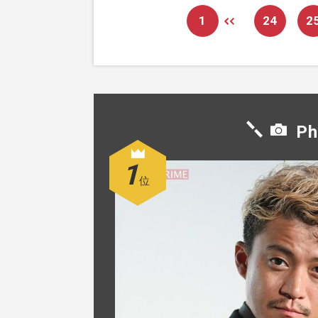
1
24
2
Ph