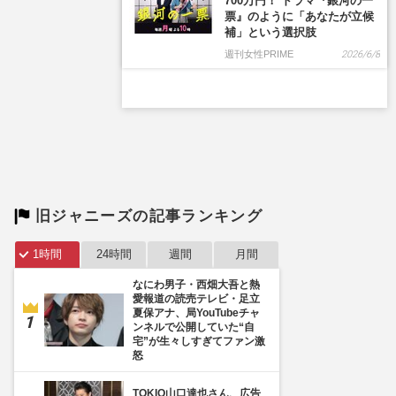
700万円！ ドラマ『銀河の一
票』のように「あなたが立候
補」という選択肢
週刊女性PRIME
2026/6/8
旧ジャニーズの記事ランキング
1時間
24時間
週間
月間
なにわ男子・西畑大吾と熱
愛報道の読売テレビ・足立
夏保アナ、局YouTubeチャ
ンネルで公開していた“自
宅”が生々しすぎてファン激
怒
TOKIO山口達也さん、広告