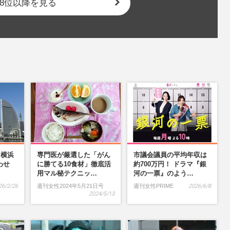
8位以降を見る
】横浜
専門医が厳選した「がん
市議会議員の平均年収は
わせ
に勝てる10食材」徹底活
約700万円！ ドラマ『銀
…
用マル秘テクニッ…
河の一票』のよう…
26/2/26
週刊女性2024年5月21日号
週刊女性PRIME
2026/6/8
2024/5/13