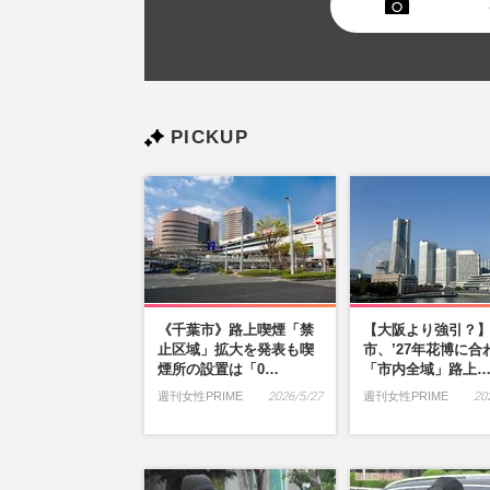
PICKUP
《千葉市》路上喫煙「禁
【大阪より強引？
止区域」拡大を発表も喫
市、’27年花博に合
煙所の設置は「0…
「市内全域」路上
週刊女性PRIME
2026/5/27
週刊女性PRIME
20