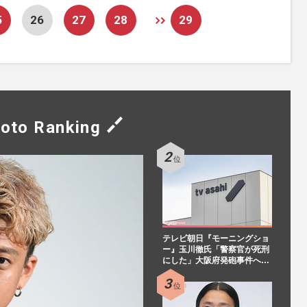
5
26
27
28
29
oto Ranking
テレビ朝日『モーニングショ
ー』玉川徹氏「警察官が死刑
にした」大阪府発砲事件へ…