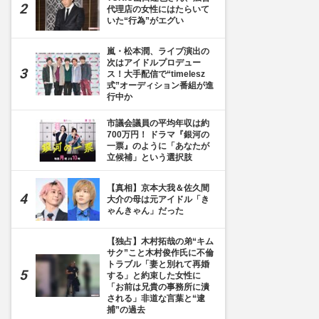
代理店の女性にはたらいて
いた“行為”がエグい
嵐・松本潤、ライブ演出の
次はアイドルプロデュー
ス！大手配信で“timelesz
式”オーディション番組が進
行中か
市議会議員の平均年収は約
700万円！ ドラマ『銀河の
一票』のように「あなたが
立候補」という選択肢
【真相】京本大我＆佐久間
大介の母は元アイドル「き
ゃんきゃん」だった
【独占】木村拓哉の弟“キム
サク”こと木村俊作氏に不倫
トラブル「妻と別れて再婚
する」と約束した女性に
「お前は兄貴の事務所に潰
される」非道な言葉と“逮
捕”の過去